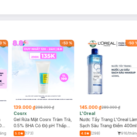
3
%
-
53
%
-
50
139.000 ₫
145.000 ₫
298.000 ₫
289.000 ₫
Cosrx
L'Oreal
h
Gel Rửa Mặt Cosrx Tràm Trà,
Nước Tẩy Trang L'Oreal Là
Da
0.5% BHA Có Độ pH Thấp
Sạch Sâu Trang Điểm 400ml
150ml
háng
(173)
(298)
916/thán
5.0
4.8