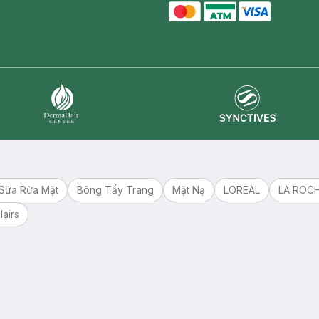
master card
ATM card
visa card
Synctives
Dermahair
Sữa Rửa Mặt
Bông Tẩy Trang
Mặt Nạ
LOREAL
LA ROC
lairs