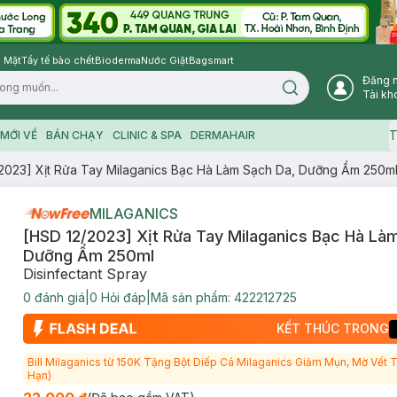
 Mặt
Tẩy tế bào chết
Bioderma
Nước Giặt
Bagsmart
Đăng 
Search icon
Tài kh
T
MỚI VỀ
BÁN CHẠY
CLINIC & SPA
DERMAHAIR
2023] Xịt Rửa Tay Milaganics Bạc Hà Làm Sạch Da, Dưỡng Ẩm 250m
MILAGANICS
[HSD 12/2023] Xịt Rửa Tay Milaganics Bạc Hà Là
Dưỡng Ẩm 250ml
Disinfectant Spray
0
đánh giá
|
0
Hỏi đáp
|
Mã sản phẩm:
422212725
KẾT THÚC TRONG
Bill Milaganics từ 150K Tặng Bột Diếp Cá Milaganics Giảm Mụn, Mờ Vết
Hạn)