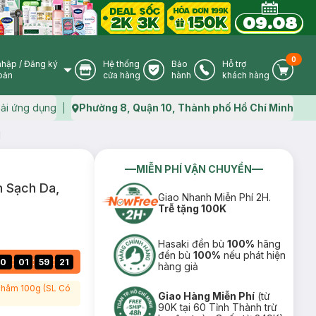
0
nhập
/
Đăng ký
Hệ thống
Bảo
Hỗ trợ
User Icon
Store Icon
Warranty Icon
Phone Icon
Cart I
oản
cửa hàng
hành
khách hàng
ải ứng dụng
Phường 8, Quận 10, Thành phố Hồ Chí Minh
Map icon
l
MIỄN PHÍ VẬN CHUYỂN
m Sạch Da,
Giao Nhanh Miễn Phí 2H.
Trễ tặng 100K
Hasaki đền bù
100%
hãng
đền bù
100%
nếu phát hiện
:
:
:
0
01
59
20
hàng giả
 Thâm 100g (SL Có
Giao Hàng Miễn Phí
(từ
90K tại 60 Tỉnh Thành trừ