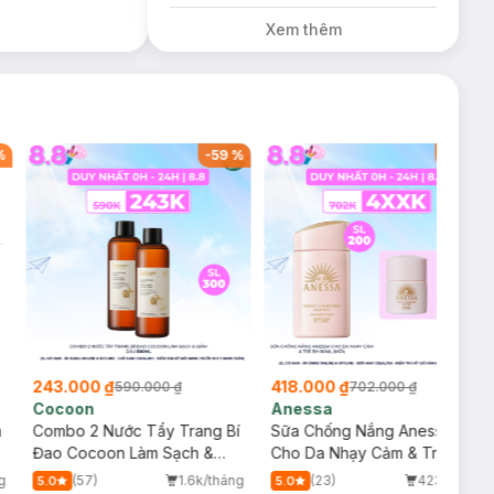
Diếp Cá
Xem thêm
Milaganics Giảm
Mụn, Mờ Vết
Thâm 100g (SL
Có Hạn)
%
-
59
%
-
40
%
243.000 ₫
418.000 ₫
590.000 ₫
702.000 ₫
Cocoon
Anessa
m
Combo 2 Nước Tẩy Trang Bí
Sữa Chống Nắng Anessa
Đao Cocoon Làm Sạch &
Cho Da Nhạy Cảm & Trẻ Em
Giảm Dầu 500ml
60ml (Mới)
g
(57)
1.6k/tháng
(23)
423/tháng
5.0
5.0