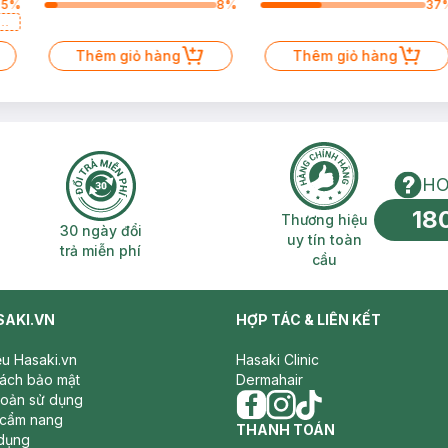
95
%
8
%
37
a
Thêm giỏ hàng
Thêm giỏ hàng
HO
18
n phí 2H
30 ngày đổi trả miễn phí
Thương hiệu uy 
Thương hiệu
30 ngày đổi
uy tín toàn
trả miễn phí
cầu
SAKI.VN
HỢP TÁC & LIÊN KẾT
iệu Hasaki.vn
Hasaki Clinic
sách bảo mật
Dermahair
hoản sử dụng
 cẩm nang
facebook
THANH TOÁN
instagram
tiktok
dụng