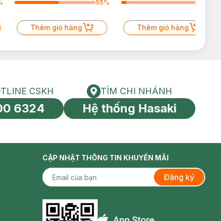
%
55
%
6
%
Thêm giỏ hàng
Thêm giỏ hàng
TLINE CSKH
TÌM CHI NHÁNH
HOTLINE CSKH
Tìm chi nhánh
00 6324
Hệ thống Hasaki
tín toàn cầu
CẬP NHẬT THÔNG TIN KHUYẾN MÃI
Đăng ký