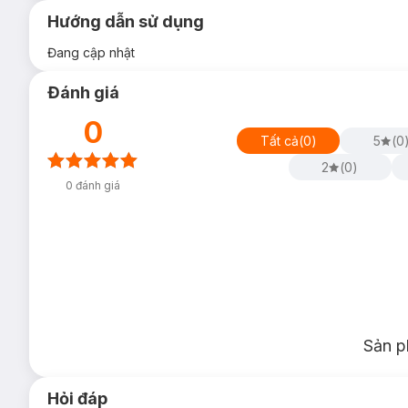
Hướng dẫn sử dụng
Đang cập nhật
Đánh giá
0
Tất cả
(
0
)
5
(
0
2
(
0
)
0
đánh giá
Sản p
Hỏi đáp