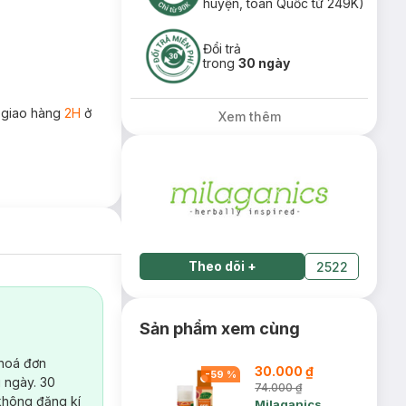
huyện, toàn Quốc từ 249K)
Đổi trả
trong
30 ngày
 giao hàng
2H
ở
Xem thêm
Theo dõi
+
2522
Sản phẩm xem cùng
 hoá đơn
30.000 ₫
-
59
%
 ngày. 30
74.000 ₫
không đăng kí
Milaganics