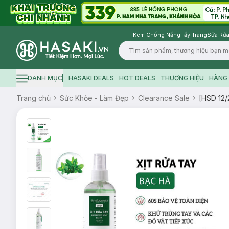
Kem Chống Nắng
Tẩy Trang
Sữa Rửa
Logo
DANH MỤC
HASAKI DEALS
HOT DEALS
THƯƠNG HIỆU
HÀNG 
Hamburger icon
Trang chủ
Sức Khỏe - Làm Đẹp
Clearance Sale
[HSD 12/