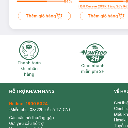
64
%
64
%
Bill Cerave 299K Tặng Sữa Rử
Mặt Cerave 30ml (SL có hạn)
Thêm giỏ hàng
Thêm giỏ hàng
Thanh toán khi nhận hàng
Giao nhanh miễ
Thanh toán
Giao nhanh
khi nhận
miễn phí 2H
hàng
HỖ TRỢ KHÁCH HÀNG
VỀ HA
Giới th
Hotline:
1800 6324
Chính 
(Miễn phí , 08-22h kể cả T7, CN)
Điều k
Các câu hỏi thường gặp
Hasaki
Gửi yêu cầu hỗ trợ
Tuyển 