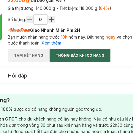
22.000 ₫
(Đã bao gồm VAT)
Giá thị trường:
140.000 ₫
- Tiết kiệm:
118.000 ₫
(
84
%
)
Số lượng:
Giao Nhanh Miễn Phí 2H
Bạn muốn nhận hàng trước
10h
hôm nay. Đặt hàng
ngay
và chọn
bước thanh toán.
Xem thêm
TẠM HẾT HÀNG
THÔNG BÁO KHI CÓ HÀNG
Hỏi đáp
ông?
) 100%
được do có hàng không nguồn gốc trong đó.
đơn GTGT
cho dù khách hàng có lấy hay không. Nếu có nhu cầu lấy
 hóa đơn trong vòng 30 phút sau khi nhận hàng và trước 22h30 cùng
ki sẽ tự động xuất hết hoá đơn cho những hàng hoá mà khách hàng 