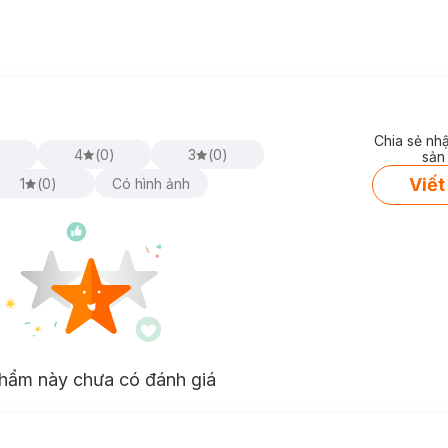
Chia sẻ nh
)
4
(
0
)
3
(
0
)
sản
Viết
1
(
0
)
Có hình ảnh
hẩm này chưa có đánh giá