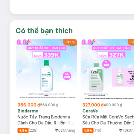
Có thể bạn thích
-
32
%
-
31
%
-
3
386.000 ₫
327.000 ₫
560.000 ₫
490.000 ₫
Bioderma
CeraVe
rma
Nước Tẩy Trang Bioderma
Sữa Rửa Mặt CeraVe Sạc
m
Dành Cho Da Dầu & Hỗn Hợp
Sâu Cho Da Thường Đến 
500ml
Dầu 473ml
/tháng
(228)
621/tháng
(116)
1.6k/t
4.9
4.9