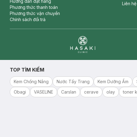
Hướng dẫn đặt hàng
Liên hệ
Phương thức thanh toán
Phương thức vận chuyển
Chính sách đổi trả
Clinic
TOP TÌM KIẾM
Kem Chống Nắng
Nước Tẩy Trang
Kem Dưỡng Ẩm
Obagi
VASELINE
Carslan
cerave
olay
toner k