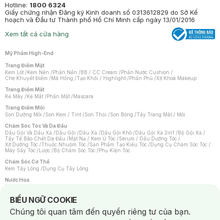
Hotline:
1800 6324
Giấy chứng nhận Đăng ký Kinh doanh số 0313612829 do Sở Kế
hoạch và Đầu tư Thành phố Hồ Chí Minh cấp ngày 13/01/2016
Xem tất cả cửa hàng
Mỹ Phẩm High-End
Trang Điểm Mặt
Kem Lót
/
Kem Nền
/
Phấn Nền
/
BB / CC Cream
/
Phấn Nước Cushion
/
Che Khuyết Điểm
/
Má Hồng
/
Tạo Khối / Highlight
/
Phấn Phủ
/
Xịt Khoá Makeup
Trang Điểm Mắt
Kẻ Mày
/
Kẻ Mắt
/
Phấn Mắt
/
Mascara
Trang Điểm Môi
Son Dưỡng Môi
/
Son Kem / Tint
/
Son Thỏi
/
Son Bóng
/
Tẩy Trang Mắt / Môi
Chăm Sóc Tóc Và Da Đầu
Dầu Gội Và Dầu Xả
/
Dầu Gội
/
Dầu Xả
/
Dầu Gội Khô
/
Dầu Gội Xả 2in1
/
Bộ Gội Xả
/
Tẩy Tế Bào Chết Da Đầu
/
Mặt Nạ / Kem Ủ Tóc
/
Serum / Dầu Dưỡng Tóc
/
Xịt Dưỡng Tóc
/
Thuốc Nhuộm Tóc
/
Sản Phẩm Tạo Kiểu Tóc
/
Dụng Cụ Chăm Sóc Tóc
/
Máy Sấy Tóc
/
Lược
/
Bộ Chăm Sóc Tóc
/
Phụ Kiện Tóc
Chăm Sóc Cơ Thể
Kem Tẩy Lông
/
Dụng Cụ Tẩy Lông
Nước Hoa
Nước Hoa Nữ
/
Nước Hoa Nam
/
Nước Hoa Cao Cấp
/
Xịt Thơm Toàn Thân
/
Nước Hoa Vùng Kín
Notice about cookies usage
BIỂU NGỮ COOKIE
Chăm Sóc Cá Nhân
Chúng tôi quan tâm đến quyền riêng tư của bạn.
Chống Muỗi
/
Khẩu Trang
/
Máy Massage
/
Mặt Nạ Xông Hơi
/
Nước Rửa Tay
/
Sản Phẩm Chăm Sóc Khác
/
Bàn Chải Đánh Răng
/
Bàn Chải Điện
/