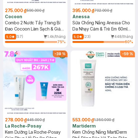
275.000 ₫
395.000 ₫
590.000 ₫
702.000 ₫
Cocoon
Anessa
Combo 2 Nước Tẩy Trang Bí
Sữa Chống Nắng Anessa Cho
Đao Cocoon Làm Sạch & Giảm
Da Nhạy Cảm & Trẻ Em 60ml
Dầu 500ml
(Mới)
(57)
1.4k/tháng
(23)
448/tháng
5.0
5.0
75
%
60
%
-
38
%
-
59
%
278.000 ₫
553.000 ₫
445.000 ₫
1.350.000 ₫
La Roche-Posay
Martiderm
Kem Dưỡng La Roche-Posay
Kem Chống Nắng MartiDerm