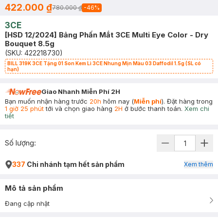
422.000 ₫
780.000 ₫
-
46
%
3CE
[HSD 12/2024] Bảng Phấn Mắt 3CE Multi Eye Color - Dry
Bouquet 8.5g
(SKU:
422218730
)
BILL 319K 3CE Tặng 01 Son Kem Lì 3CE Nhung Mịn Màu 03 Daffodil 1.5g (SL có
hạn)
Giao Nhanh Miễn Phí 2H
Bạn muốn nhận hàng trước
20h
hôm nay (
Miễn phí
). Đặt hàng trong
1 giờ 25 phút
tới và chọn giao hàng
2H
ở bước thanh toán.
Xem chi
tiết
Số lượng:
337
Chi nhánh tạm hết sản phẩm
Xem thêm
Mô tả sản phẩm
Đang cập nhật