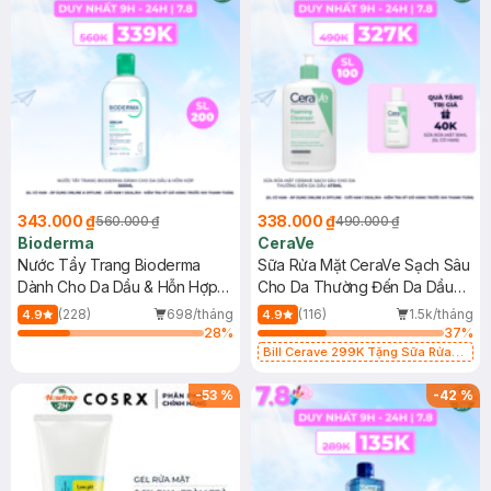
343.000 ₫
338.000 ₫
560.000 ₫
490.000 ₫
Bioderma
CeraVe
Nước Tẩy Trang Bioderma
Sữa Rửa Mặt CeraVe Sạch Sâu
Dành Cho Da Dầu & Hỗn Hợp
Cho Da Thường Đến Da Dầu
500ml
473ml
(228)
698/tháng
(116)
1.5k/tháng
4.9
4.9
28
%
37
%
Bill Cerave 299K Tặng Sữa Rửa
Mặt Cerave 30ml (SL có hạn)
-
53
%
-
42
%