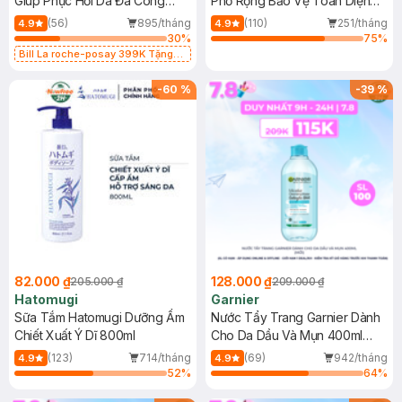
Giúp Phục Hồi Da Đa Công
Phổ Rộng Bảo Vệ Toàn Diện
Dụng 40ml
40ml
(56)
895/tháng
(110)
251/tháng
4.9
4.9
30
%
75
%
Bill La roche-posay 399K Tặng
Gel rửa mặt da dầu nhạy cảm 50ml
(SL có hạn)
-
60
%
-
39
%
82.000 ₫
128.000 ₫
205.000 ₫
209.000 ₫
Hatomugi
Garnier
Sữa Tắm Hatomugi Dưỡng Ẩm
Nước Tẩy Trang Garnier Dành
Chiết Xuất Ý Dĩ 800ml
Cho Da Dầu Và Mụn 400ml
(Mới)
(123)
714/tháng
(69)
942/tháng
4.9
4.9
52
%
64
%