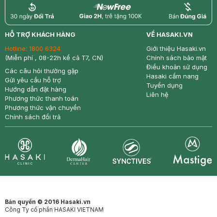
return
nowfree
price
HỖ TRỢ KHÁCH HÀNG
VỀ HASAKI.VN
Hotline:
1800 6324
Giới thiệu Hasaki.vn
(Miễn phí , 08-22h kể cả T7, CN)
Chính sách bảo mật
Điều khoản sử dụng
Các câu hỏi thường gặp
Hasaki cẩm nang
Gửi yêu cầu hỗ trợ
Tuyển dụng
Hướng dẫn đặt hàng
Liên hệ
Phương thức thanh toán
Phương thức vận chuyển
Chính sách đổi trả
Synctives
Clinic
Dermahair
Mastige
Bản quyền © 2016 Hasaki.vn
Công Ty cổ phần HASAKI VIETNAM