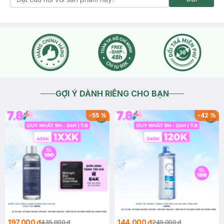
GỢI Ý DÀNH RIÊNG CHO BẠN
-
55
%
-
42
%
197.000 ₫
144.000 ₫
435.000 ₫
249.000 ₫