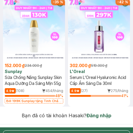
-
35
%
-
42
%
152.000 ₫
302.000 ₫
234.000 ₫
519.000 ₫
Sunplay
L'Oreal
Sữa Chống Nắng Sunplay Skin
Serum L'Oreal Hyaluronic Acid
Aqua Dưỡng Da Sáng Mịn 55g
Cấp Ẩm Sáng Da 30ml
(108)
454/tháng
(27)
275/tháng
4.9
4.9
48
%
41
%
Bill 199K Sunplay tặng Tinh Chất
Chống Nắng 7g trị giá 30K (SL có
hạn)
Bạn đã có tài khoản Hasaki?
Đăng nhập