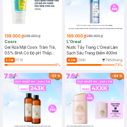
139.000 ₫
169.000 ₫
298.000 ₫
289.000 ₫
Cosrx
L'Oreal
Gel Rửa Mặt Cosrx Tràm Trà,
Nước Tẩy Trang L'Oreal Làm
0.5% BHA Có Độ pH Thấp
Sạch Sâu Trang Điểm 400ml
150ml
(173)
(298)
786/tháng
5.0
4.8
6
%
73
%
-
53
%
-
44
%