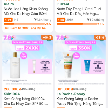
Klairs
L'Oreal
Nước Hoa Hồng Klairs Không
Nước Tẩy Trang L'Oreal Tươi
Mùi Cho Da Nhạy Cảm 180ml
Mát Cho Da Dầu, Hỗn Hợp
400ml
(148)
1.6k/tháng
(298)
1.9k/tháng
4.8
4.8
25
%
64
%
Bill Klairs từ 299k Tặng Mặt Nạ
Làm Dịu Da & Kiểm Soát Dầu Nhờn
25ml (SL Có Hạn)
-
46
%
-
38
%
266.000 ₫
381.000 ₫
495.000 ₫
610.000 ₫
Skin1004
La Roche-Posay
Kem Chống Nắng Skin1004
Kem Chống Nắng La Roche-
Cho Da Nhạy Cảm SPF 50+
Posay Phổ Rộng, Nâng Tông