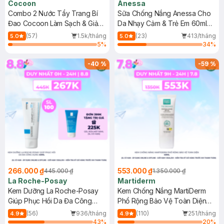
Cocoon
Anessa
Combo 2 Nước Tẩy Trang Bí
Sữa Chống Nắng Anessa Cho
Đao Cocoon Làm Sạch & Giảm
Da Nhạy Cảm & Trẻ Em 60ml
Dầu 500ml
(Mới)
(57)
1.5k/tháng
(23)
413/tháng
5.0
5.0
5
%
34
%
-
40
%
-
59
%
266.000 ₫
553.000 ₫
445.000 ₫
1.350.000 ₫
La Roche-Posay
Martiderm
Kem Dưỡng La Roche-Posay
Kem Chống Nắng MartiDerm
Giúp Phục Hồi Da Đa Công
Phổ Rộng Bảo Vệ Toàn Diện
Dụng 40ml
40ml
(56)
936/tháng
(110)
251/tháng
4.9
4.9
43
%
20
%