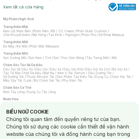
Xem tất cả cửa hàng
Mỹ Phẩm High-End
Trang Điểm Mặt
Kem Lót
/
Kem Nền
/
Phấn Nền
/
BB / CC Cream
/
Phấn Nước Cushion
/
Che Khuyết Điểm
/
Má Hồng
/
Tạo Khối / Highlight
/
Phấn Phủ
/
Xịt Khoá Makeup
Trang Điểm Mắt
Kẻ Mày
/
Kẻ Mắt
/
Phấn Mắt
/
Mascara
Trang Điểm Môi
Son Dưỡng Môi
/
Son Kem / Tint
/
Son Thỏi
/
Son Bóng
/
Tẩy Trang Mắt / Môi
Chăm Sóc Tóc Và Da Đầu
Dầu Gội Và Dầu Xả
/
Dầu Gội
/
Dầu Xả
/
Dầu Gội Khô
/
Dầu Gội Xả 2in1
/
Bộ Gội Xả
/
Tẩy Tế Bào Chết Da Đầu
/
Mặt Nạ / Kem Ủ Tóc
/
Serum / Dầu Dưỡng Tóc
/
Xịt Dưỡng Tóc
/
Thuốc Nhuộm Tóc
/
Sản Phẩm Tạo Kiểu Tóc
/
Dụng Cụ Chăm Sóc Tóc
/
Máy Sấy Tóc
/
Lược
/
Bộ Chăm Sóc Tóc
/
Phụ Kiện Tóc
Chăm Sóc Cơ Thể
Kem Tẩy Lông
/
Dụng Cụ Tẩy Lông
Nước Hoa
Nước Hoa Nữ
/
Nước Hoa Nam
/
Nước Hoa Cao Cấp
/
Xịt Thơm Toàn Thân
/
Nước Hoa Vùng Kín
Notice about cookies usage
BIỂU NGỮ COOKIE
Chăm Sóc Cá Nhân
Chúng tôi quan tâm đến quyền riêng tư của bạn.
Chống Muỗi
/
Khẩu Trang
/
Máy Massage
/
Mặt Nạ Xông Hơi
/
Nước Rửa Tay
/
Sản Phẩm Chăm Sóc Khác
/
Bàn Chải Đánh Răng
/
Bàn Chải Điện
/
Chúng tôi sử dụng các cookie cần thiết để vận hành
Hỗ Trợ Trắng Răng
/
Kem Đánh Răng
/
Máy Tăm Nước
/
Nước Súc Miệng
/
Tăm / Chỉ Nha Khoa
/
Xịt Thơm Miệng
/
Dung Dịch Vệ Sinh
/
Dưỡng Vùng Kín
/
website của chúng tôi và đồng hành cùng bạn trong
Khăn Ướt Vệ Sinh Vùng Kín
/
Băng Vệ Sinh
/
Tampon
/
Bọt Cạo Râu
/
Dao Cạo Râu
/
Máy Cạo Râu