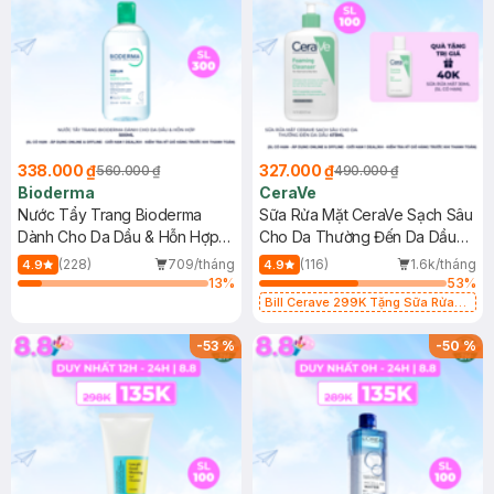
338.000 ₫
327.000 ₫
560.000 ₫
490.000 ₫
Bioderma
CeraVe
Nước Tẩy Trang Bioderma
Sữa Rửa Mặt CeraVe Sạch Sâu
Dành Cho Da Dầu & Hỗn Hợp
Cho Da Thường Đến Da Dầu
500ml
473ml
(228)
709/tháng
(116)
1.6k/tháng
4.9
4.9
13
%
53
%
Bill Cerave 299K Tặng Sữa Rửa
Mặt Cerave 30ml (SL có hạn)
-
53
%
-
50
%