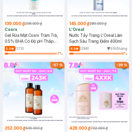
139.000 ₫
145.000 ₫
298.000 ₫
289.000 ₫
Cosrx
L'Oreal
Gel Rửa Mặt Cosrx Tràm Trà,
Nước Tẩy Trang L'Oreal Làm
0.5% BHA Có Độ pH Thấp
Sạch Sâu Trang Điểm 400ml
150ml
(173)
(298)
916/tháng
5.0
4.8
7
%
8
%
-
57
%
-
39
%
252.000 ₫
428.000 ₫
590.000 ₫
702.000 ₫