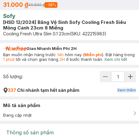
31.000 ₫
49.840 ₫
-
38
%
Sofy
[HSD 12/2024] Băng Vệ Sinh Sofy Cooling Fresh Siêu
Mỏng Cánh 23cm 8 Miếng
Cooling Fresh Ultra Slim 0.1 23cm
(SKU:
422215983
)
Giao Nhanh Miễn Phí 2H
Bạn muốn nhận hàng trước
14h
hôm nay (
Miễn phí
). Đặt hàng trong
1 phút
tới và chọn giao hàng
2H
ở bước thanh toán.
Xem chi tiết
Số lượng:
337
Chi nhánh tạm hết sản phẩm
Xem thêm
Mô tả sản phẩm
Đang cập nhật
Thông số sản phẩm