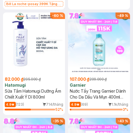
Bill La roche-posay 399K Tặng
Gel rửa mặt da dầu nhạy cảm 50ml
(SL có hạn)
-
60
%
-
49
%
82.000 ₫
107.000 ₫
205.000 ₫
209.000 ₫
Hatomugi
Garnier
Sữa Tắm Hatomugi Dưỡng Ẩm
Nước Tẩy Trang Garnier Dành
Chiết Xuất Ý Dĩ 800ml
Cho Da Dầu Và Mụn 400ml
(Mới)
(123)
714/tháng
(69)
1.1k/tháng
4.9
4.9
52
%
3
%
-
35
%
-
43
%