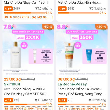
Mùi Cho Da Nhạy Cảm 180ml
Mát Cho Da Dầu, Hỗn Hợp
400ml
(148)
1.5k/tháng
(298)
2.1k/tháng
4.8
4.8
64
%
27
%
Bill Klairs từ 299k Tặng Mặt Nạ
Làm Dịu Da & Kiểm Soát Dầu Nhờn
25ml (SL Có Hạn)
-
52
%
-
40
%
237.000 ₫
367.000 ₫
495.000 ₫
610.000 ₫
Skin1004
La Roche-Posay
Kem Chống Nắng Skin1004
Kem Chống Nắng La Roche-
Cho Da Nhạy Cảm SPF 50+
Posay Phổ Rộng, Nâng Tông
50ml
Kiềm Dầu 50ml
(119)
1.0k/tháng
(28)
702/tháng
4.8
4.9
56
%
19
%
Bill Skin1004 từ 399k Tặng Kem
Bill La roche-posay 399K Tặng