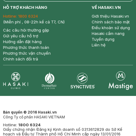
return
nowfree
price
HỖ TRỢ KHÁCH HÀNG
VỀ HASAKI.VN
Hotline:
1800 6324
Giới thiệu Hasaki.vn
(Miễn phí , 08-22h kể cả T7, CN)
Chính sách bảo mật
Điều khoản sử dụng
Các câu hỏi thường gặp
Hasaki cẩm nang
Gửi yêu cầu hỗ trợ
Tuyển dụng
Hướng dẫn đặt hàng
Liên hệ
Phương thức thanh toán
Phương thức vận chuyển
Chính sách đổi trả
Synctives
Clinic
Dermahair
Mastige
Bản quyền © 2016 Hasaki.vn
Công Ty cổ phần HASAKI VIETNAM
Hotline:
1800 6324
Giấy chứng nhận Đăng ký Kinh doanh số 0313612829 do Sở Kế
hoạch và Đầu tư Thành phố Hồ Chí Minh cấp ngày 13/01/2016