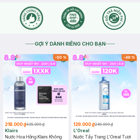
GỢI Ý DÀNH RIÊNG CHO BẠN
-
50
%
-
48
%
218.000 ₫
129.000 ₫
435.000 ₫
249.000 ₫
Klairs
L'Oreal
Nước Hoa Hồng Klairs Không
Nước Tẩy Trang L'Oreal Tươi