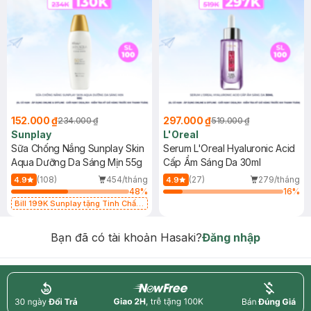
152.000 ₫
297.000 ₫
234.000 ₫
519.000 ₫
Sunplay
L'Oreal
Sữa Chống Nắng Sunplay Skin
Serum L'Oreal Hyaluronic Acid
Aqua Dưỡng Da Sáng Mịn 55g
Cấp Ẩm Sáng Da 30ml
(108)
454/tháng
(27)
279/tháng
4.9
4.9
48
%
16
%
Bill 199K Sunplay tặng Tinh Chất
Chống Nắng 7g trị giá 30K (SL có
hạn)
Bạn đã có tài khoản Hasaki?
Đăng nhập