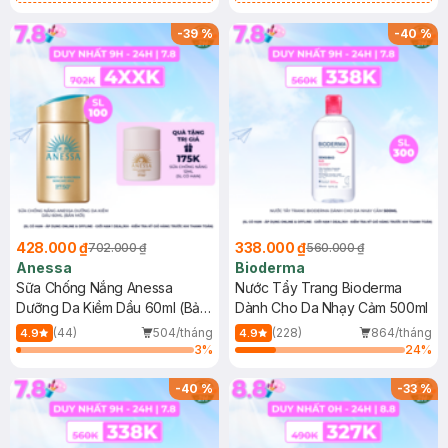
Chống Nắng Cho Da Nhạy Cảm
Gel rửa mặt da dầu nhạy cảm 50ml
SPF 50+ 20ml (SL Có Hạn)
(SL có hạn)
-
39
%
-
40
%
428.000 ₫
338.000 ₫
702.000 ₫
560.000 ₫
Anessa
Bioderma
Sữa Chống Nắng Anessa
Nước Tẩy Trang Bioderma
Dưỡng Da Kiềm Dầu 60ml (Bản
Dành Cho Da Nhạy Cảm 500ml
Mới)
(44)
504/tháng
(228)
864/tháng
4.9
4.9
3
%
24
%
-
40
%
-
33
%