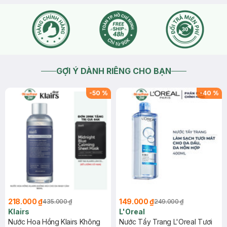
GỢI Ý DÀNH RIÊNG CHO BẠN
-
50
%
-
40
%
218.000 ₫
149.000 ₫
435.000 ₫
249.000 ₫
Klairs
L'Oreal
Nước Hoa Hồng Klairs Không
Nước Tẩy Trang L'Oreal Tươi