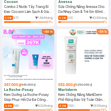
Cocoon
Anessa
Combo 2 Nước Tẩy Trang Bí
Sữa Chống Nắng Anessa Cho
Đao Cocoon Làm Sạch & Giảm
Da Nhạy Cảm & Trẻ Em 60ml
Dầu 500ml
(Mới)
(57)
1.6k/tháng
(23)
423/tháng
5.0
5.0
63
%
6
%
-
40
%
-
59
%
267.000 ₫
553.000 ₫
445.000 ₫
1.350.000 ₫
La Roche-Posay
Martiderm
Kem Dưỡng La Roche-Posay
Kem Chống Nắng MartiDerm
Giúp Phục Hồi Da Đa Công
Phổ Rộng Bảo Vệ Toàn Diện
Dụng 40ml
40ml
(56)
932/tháng
(110)
251/tháng
4.9
4.9
59
%
75
%