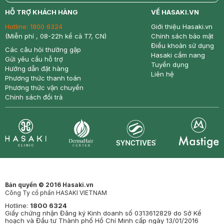
return
nowfree
price
HỖ TRỢ KHÁCH HÀNG
VỀ HASAKI.VN
Hotline:
1800 6324
Giới thiệu Hasaki.vn
(Miễn phí , 08-22h kể cả T7, CN)
Chính sách bảo mật
Điều khoản sử dụng
Các câu hỏi thường gặp
Hasaki cẩm nang
Gửi yêu cầu hỗ trợ
Tuyển dụng
Hướng dẫn đặt hàng
Liên hệ
Phương thức thanh toán
Phương thức vận chuyển
Chính sách đổi trả
Synctives
Clinic
Dermahair
Mastige
Bản quyền © 2016 Hasaki.vn
Công Ty cổ phần HASAKI VIETNAM
Hotline:
1800 6324
Giấy chứng nhận Đăng ký Kinh doanh số 0313612829 do Sở Kế
hoạch và Đầu tư Thành phố Hồ Chí Minh cấp ngày 13/01/2016