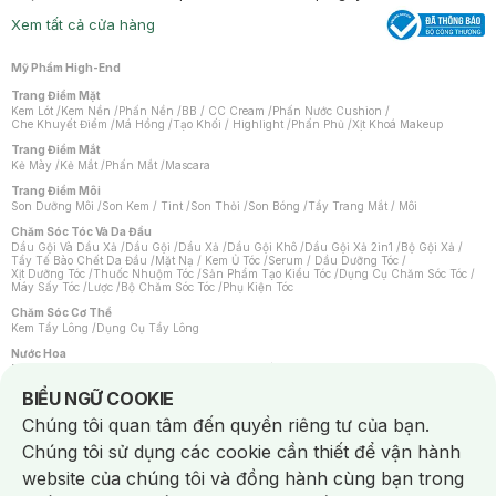
Xem tất cả cửa hàng
Mỹ Phẩm High-End
Trang Điểm Mặt
Kem Lót
/
Kem Nền
/
Phấn Nền
/
BB / CC Cream
/
Phấn Nước Cushion
/
Che Khuyết Điểm
/
Má Hồng
/
Tạo Khối / Highlight
/
Phấn Phủ
/
Xịt Khoá Makeup
Trang Điểm Mắt
Kẻ Mày
/
Kẻ Mắt
/
Phấn Mắt
/
Mascara
Trang Điểm Môi
Son Dưỡng Môi
/
Son Kem / Tint
/
Son Thỏi
/
Son Bóng
/
Tẩy Trang Mắt / Môi
Chăm Sóc Tóc Và Da Đầu
Dầu Gội Và Dầu Xả
/
Dầu Gội
/
Dầu Xả
/
Dầu Gội Khô
/
Dầu Gội Xả 2in1
/
Bộ Gội Xả
/
Tẩy Tế Bào Chết Da Đầu
/
Mặt Nạ / Kem Ủ Tóc
/
Serum / Dầu Dưỡng Tóc
/
Xịt Dưỡng Tóc
/
Thuốc Nhuộm Tóc
/
Sản Phẩm Tạo Kiểu Tóc
/
Dụng Cụ Chăm Sóc Tóc
/
Máy Sấy Tóc
/
Lược
/
Bộ Chăm Sóc Tóc
/
Phụ Kiện Tóc
Chăm Sóc Cơ Thể
Kem Tẩy Lông
/
Dụng Cụ Tẩy Lông
Nước Hoa
Nước Hoa Nữ
/
Nước Hoa Nam
/
Nước Hoa Cao Cấp
/
Xịt Thơm Toàn Thân
/
Nước Hoa Vùng Kín
Notice about cookies usage
BIỂU NGỮ COOKIE
Chăm Sóc Cá Nhân
Chúng tôi quan tâm đến quyền riêng tư của bạn.
Chống Muỗi
/
Khẩu Trang
/
Máy Massage
/
Mặt Nạ Xông Hơi
/
Nước Rửa Tay
/
Sản Phẩm Chăm Sóc Khác
/
Bàn Chải Đánh Răng
/
Bàn Chải Điện
/
Chúng tôi sử dụng các cookie cần thiết để vận hành
Hỗ Trợ Trắng Răng
/
Kem Đánh Răng
/
Máy Tăm Nước
/
Nước Súc Miệng
/
Tăm / Chỉ Nha Khoa
/
Xịt Thơm Miệng
/
Dung Dịch Vệ Sinh
/
Dưỡng Vùng Kín
/
website của chúng tôi và đồng hành cùng bạn trong
Khăn Ướt Vệ Sinh Vùng Kín
/
Băng Vệ Sinh
/
Tampon
/
Bọt Cạo Râu
/
Dao Cạo Râu
/
Máy Cạo Râu