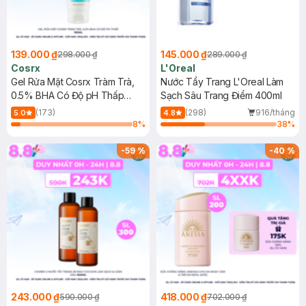
139.000 ₫
145.000 ₫
298.000 ₫
289.000 ₫
Cosrx
L'Oreal
Gel Rửa Mặt Cosrx Tràm Trà,
Nước Tẩy Trang L'Oreal Làm
0.5% BHA Có Độ pH Thấp
Sạch Sâu Trang Điểm 400ml
150ml
(173)
(298)
916/tháng
5.0
4.8
8
%
38
%
-
59
%
-
40
%
243.000 ₫
418.000 ₫
590.000 ₫
702.000 ₫