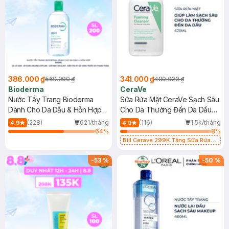
386.000 ₫
341.000 ₫
560.000 ₫
490.000 ₫
Bioderma
CeraVe
Nước Tẩy Trang Bioderma
Sữa Rửa Mặt CeraVe Sạch Sâu
Dành Cho Da Dầu & Hỗn Hợp
Cho Da Thường Đến Da Dầu
500ml
473ml
(228)
621/tháng
(116)
1.5k/tháng
4.9
4.9
64
%
8
%
Bill Cerave 299K Tặng Sữa Rửa
Mặt Cerave 30ml (SL có hạn)
-
53
%
-
50
%