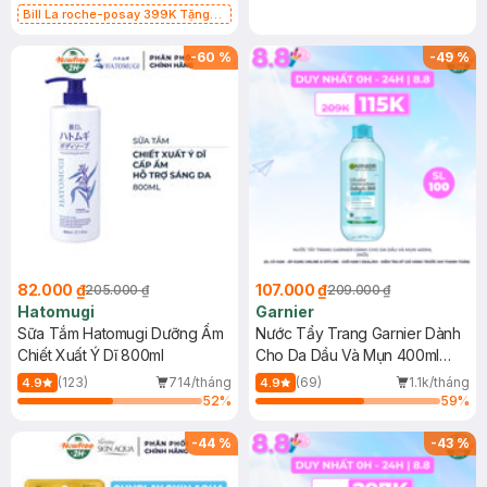
Bill La roche-posay 399K Tặng
Gel rửa mặt da dầu nhạy cảm 50ml
(SL có hạn)
-
60
%
-
49
%
82.000 ₫
107.000 ₫
205.000 ₫
209.000 ₫
Hatomugi
Garnier
Sữa Tắm Hatomugi Dưỡng Ẩm
Nước Tẩy Trang Garnier Dành
Chiết Xuất Ý Dĩ 800ml
Cho Da Dầu Và Mụn 400ml
(Mới)
(123)
714/tháng
(69)
1.1k/tháng
4.9
4.9
52
%
59
%
-
44
%
-
43
%