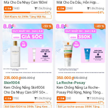
Mùi Cho Da Nhạy Cảm 180ml
Mát Cho Da Dầu, Hỗn Hợp
400ml
(148)
1.5k/tháng
(298)
1.8k/tháng
4.8
4.8
64
%
64
%
Bill Klairs từ 299k Tặng Mặt Nạ
Làm Dịu Da & Kiểm Soát Dầu Nhờn
25ml (SL Có Hạn)
-
53
%
-
43
%
235.000 ₫
350.000 ₫
495.000 ₫
610.000 ₫
Skin1004
La Roche-Posay
Kem Chống Nắng Skin1004
Kem Chống Nắng La Roche-
Cho Da Nhạy Cảm SPF 50+
Posay Phổ Rộng, Nâng Tông
50ml
Kiềm Dầu 50ml
(119)
1.0k/tháng
(28)
736/tháng
4.8
4.9
74
%
47
%
Bill Skin1004 từ 399k Tặng Kem
Bill La roche-posay 399K Tặng