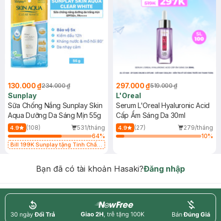
130.000 ₫
297.000 ₫
234.000 ₫
519.000 ₫
Sunplay
L'Oreal
Sữa Chống Nắng Sunplay Skin
Serum L'Oreal Hyaluronic Acid
Aqua Dưỡng Da Sáng Mịn 55g
Cấp Ẩm Sáng Da 30ml
(108)
531/tháng
(27)
279/tháng
4.9
4.9
64
%
10
%
Bill 199K Sunplay tặng Tinh Chất
Chống Nắng 7g trị giá 30K (SL có
hạn)
Bạn đã có tài khoản Hasaki?
Đăng nhập