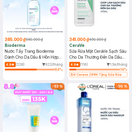
385.000 ₫
341.000 ₫
560.000 ₫
490.000 ₫
Bioderma
CeraVe
Nước Tẩy Trang Bioderma
Sữa Rửa Mặt CeraVe Sạch Sâu
Dành Cho Da Dầu & Hỗn Hợp
Cho Da Thường Đến Da Dầu
500ml
473ml
(228)
622/tháng
(116)
1.5k/tháng
4.9
4.9
64
%
14
%
Bill Cerave 299K Tặng Sữa Rửa
Mặt Cerave 30ml (SL có hạn)
-
53
%
-
50
%