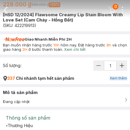
228.000 ₫
286.000 ₫
-
20
%
0
Dots
Cart Icon
[HSD 12/2024] Flawsome Creamy Lip Stain Bloom With
Back Icon
Love Set (Cam Cháy - Hồng Đất)
(SKU:
422219913
)
Giao Nhanh Miễn Phí 2H
Bạn muốn nhận hàng trước
10h
hôm nay. Đặt hàng trước
8h
và chọn
giao hàng
2H
ở bước thanh toán.
Xem chi tiết
Số lượng:
337
Chi nhánh tạm hết sản phẩm
Xem thêm
Mô tả sản phẩm
Đang cập nhật
Thông số sản phẩm
Thương Hiệu