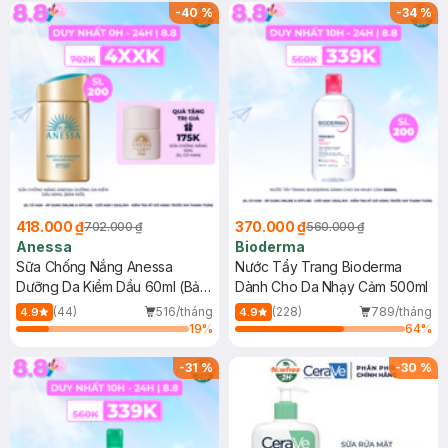
SPF 50+ 20ml (SL Có Hạn)
(SL có hạn)
-
40
%
-
34
%
418.000 ₫
370.000 ₫
702.000 ₫
560.000 ₫
Anessa
Bioderma
Sữa Chống Nắng Anessa
Nước Tẩy Trang Bioderma
Dưỡng Da Kiềm Dầu 60ml (Bản
Dành Cho Da Nhạy Cảm 500ml
Mới)
(44)
516/tháng
(228)
789/tháng
4.9
4.9
19
%
64
%
-
31
%
-
30
%