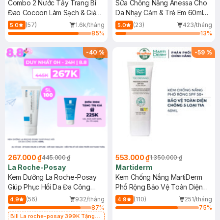
Combo 2 Nước Tẩy Trang Bí
Sữa Chống Nắng Anessa Cho
Đao Cocoon Làm Sạch & Giảm
Da Nhạy Cảm & Trẻ Em 60ml
Dầu 500ml
(Mới)
(57)
1.6k/tháng
(23)
423/tháng
5.0
5.0
85
%
13
%
-
40
%
-
59
%
267.000 ₫
553.000 ₫
445.000 ₫
1.350.000 ₫
La Roche-Posay
Martiderm
Kem Dưỡng La Roche-Posay
Kem Chống Nắng MartiDerm
Giúp Phục Hồi Da Đa Công
Phổ Rộng Bảo Vệ Toàn Diện
Dụng 40ml
40ml
(56)
932/tháng
(110)
251/tháng
4.9
4.9
87
%
75
%
Bill La roche-posay 399K Tặng