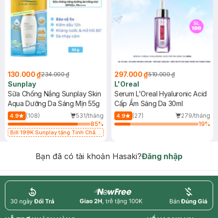
130.000 ₫
297.000 ₫
234.000 ₫
519.000 ₫
Sunplay
L'Oreal
Sữa Chống Nắng Sunplay Skin
Serum L'Oreal Hyaluronic Acid
Aqua Dưỡng Da Sáng Mịn 55g
Cấp Ẩm Sáng Da 30ml
(108)
531/tháng
(27)
279/tháng
4.9
4.9
85
%
19
%
Bill 199K Sunplay tặng Tinh Chất
Chống Nắng 7g trị giá 30K (SL có
hạn)
Bạn đã có tài khoản Hasaki?
Đăng nhập
return
nowfree
price