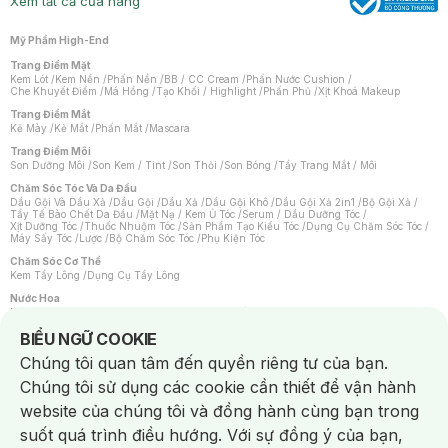
Xem tất cả cửa hàng
Mỹ Phẩm High-End
Trang Điểm Mặt
Kem Lót
/
Kem Nền
/
Phấn Nền
/
BB / CC Cream
/
Phấn Nước Cushion
/
Che Khuyết Điểm
/
Má Hồng
/
Tạo Khối / Highlight
/
Phấn Phủ
/
Xịt Khoá Makeup
Trang Điểm Mắt
Kẻ Mày
/
Kẻ Mắt
/
Phấn Mắt
/
Mascara
Trang Điểm Môi
Son Dưỡng Môi
/
Son Kem / Tint
/
Son Thỏi
/
Son Bóng
/
Tẩy Trang Mắt / Môi
Chăm Sóc Tóc Và Da Đầu
Dầu Gội Và Dầu Xả
/
Dầu Gội
/
Dầu Xả
/
Dầu Gội Khô
/
Dầu Gội Xả 2in1
/
Bộ Gội Xả
/
Tẩy Tế Bào Chết Da Đầu
/
Mặt Nạ / Kem Ủ Tóc
/
Serum / Dầu Dưỡng Tóc
/
Xịt Dưỡng Tóc
/
Thuốc Nhuộm Tóc
/
Sản Phẩm Tạo Kiểu Tóc
/
Dụng Cụ Chăm Sóc Tóc
/
Máy Sấy Tóc
/
Lược
/
Bộ Chăm Sóc Tóc
/
Phụ Kiện Tóc
Chăm Sóc Cơ Thể
Kem Tẩy Lông
/
Dụng Cụ Tẩy Lông
Nước Hoa
Nước Hoa Nữ
/
Nước Hoa Nam
/
Nước Hoa Cao Cấp
/
Xịt Thơm Toàn Thân
/
Nước Hoa Vùng Kín
Notice about cookies usage
BIỂU NGỮ COOKIE
Chăm Sóc Cá Nhân
Chúng tôi quan tâm đến quyền riêng tư của bạn.
Chống Muỗi
/
Khẩu Trang
/
Máy Massage
/
Mặt Nạ Xông Hơi
/
Nước Rửa Tay
/
Sản Phẩm Chăm Sóc Khác
/
Bàn Chải Đánh Răng
/
Bàn Chải Điện
/
Chúng tôi sử dụng các cookie cần thiết để vận hành
Hỗ Trợ Trắng Răng
/
Kem Đánh Răng
/
Máy Tăm Nước
/
Nước Súc Miệng
/
Tăm / Chỉ Nha Khoa
/
Xịt Thơm Miệng
/
Dung Dịch Vệ Sinh
/
Dưỡng Vùng Kín
/
website của chúng tôi và đồng hành cùng bạn trong
Khăn Ướt Vệ Sinh Vùng Kín
/
Băng Vệ Sinh
/
Tampon
/
Bọt Cạo Râu
/
Dao Cạo Râu
/
Máy Cạo Râu
suốt quá trình điều hướng. Với sự đồng ý của bạn,
Vấn Đề Về Da