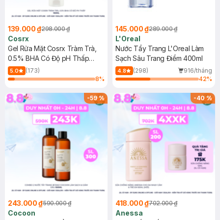
139.000 ₫
145.000 ₫
298.000 ₫
289.000 ₫
Cosrx
L'Oreal
Gel Rửa Mặt Cosrx Tràm Trà,
Nước Tẩy Trang L'Oreal Làm
0.5% BHA Có Độ pH Thấp
Sạch Sâu Trang Điểm 400ml
150ml
(173)
(298)
916/tháng
5.0
4.8
8
%
42
%
-
59
%
-
40
%
243.000 ₫
418.000 ₫
590.000 ₫
702.000 ₫
Cocoon
Anessa