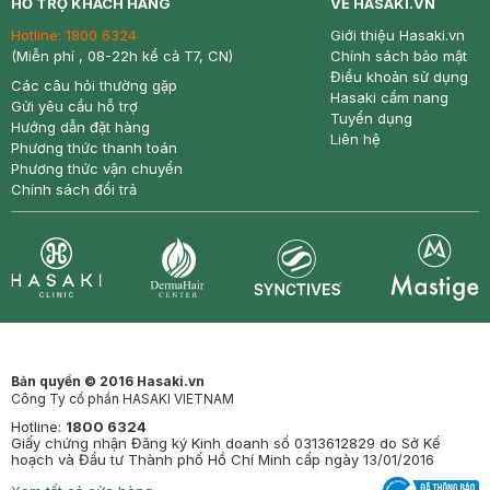
HỖ TRỢ KHÁCH HÀNG
VỀ HASAKI.VN
Hotline:
1800 6324
Giới thiệu Hasaki.vn
(Miễn phí , 08-22h kể cả T7, CN)
Chính sách bảo mật
Điều khoản sử dụng
Các câu hỏi thường gặp
Hasaki cẩm nang
Gửi yêu cầu hỗ trợ
Tuyển dụng
Hướng dẫn đặt hàng
Liên hệ
Phương thức thanh toán
Phương thức vận chuyển
Chính sách đổi trả
Synctives
Clinic
Dermahair
Mastige
Bản quyền © 2016 Hasaki.vn
Công Ty cổ phần HASAKI VIETNAM
Hotline:
1800 6324
Giấy chứng nhận Đăng ký Kinh doanh số 0313612829 do Sở Kế
hoạch và Đầu tư Thành phố Hồ Chí Minh cấp ngày 13/01/2016