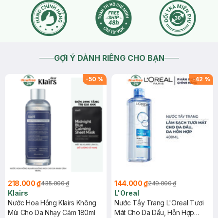
GỢI Ý DÀNH RIÊNG CHO BẠN
-
50
%
-
42
%
218.000 ₫
144.000 ₫
435.000 ₫
249.000 ₫
Klairs
L'Oreal
Nước Hoa Hồng Klairs Không
Nước Tẩy Trang L'Oreal Tươi
Mùi Cho Da Nhạy Cảm 180ml
Mát Cho Da Dầu, Hỗn Hợp