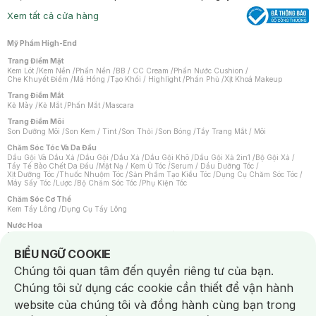
Xem tất cả cửa hàng
Mỹ Phẩm High-End
Trang Điểm Mặt
Kem Lót
/
Kem Nền
/
Phấn Nền
/
BB / CC Cream
/
Phấn Nước Cushion
/
Che Khuyết Điểm
/
Má Hồng
/
Tạo Khối / Highlight
/
Phấn Phủ
/
Xịt Khoá Makeup
Trang Điểm Mắt
Kẻ Mày
/
Kẻ Mắt
/
Phấn Mắt
/
Mascara
Trang Điểm Môi
Son Dưỡng Môi
/
Son Kem / Tint
/
Son Thỏi
/
Son Bóng
/
Tẩy Trang Mắt / Môi
Chăm Sóc Tóc Và Da Đầu
Dầu Gội Và Dầu Xả
/
Dầu Gội
/
Dầu Xả
/
Dầu Gội Khô
/
Dầu Gội Xả 2in1
/
Bộ Gội Xả
/
Tẩy Tế Bào Chết Da Đầu
/
Mặt Nạ / Kem Ủ Tóc
/
Serum / Dầu Dưỡng Tóc
/
Xịt Dưỡng Tóc
/
Thuốc Nhuộm Tóc
/
Sản Phẩm Tạo Kiểu Tóc
/
Dụng Cụ Chăm Sóc Tóc
/
Máy Sấy Tóc
/
Lược
/
Bộ Chăm Sóc Tóc
/
Phụ Kiện Tóc
Chăm Sóc Cơ Thể
Kem Tẩy Lông
/
Dụng Cụ Tẩy Lông
Nước Hoa
Nước Hoa Nữ
/
Nước Hoa Nam
/
Nước Hoa Cao Cấp
/
Xịt Thơm Toàn Thân
/
Nước Hoa Vùng Kín
Notice about cookies usage
BIỂU NGỮ COOKIE
Chăm Sóc Cá Nhân
Chúng tôi quan tâm đến quyền riêng tư của bạn.
Chống Muỗi
/
Khẩu Trang
/
Máy Massage
/
Mặt Nạ Xông Hơi
/
Nước Rửa Tay
/
Sản Phẩm Chăm Sóc Khác
/
Bàn Chải Đánh Răng
/
Bàn Chải Điện
/
Chúng tôi sử dụng các cookie cần thiết để vận hành
Hỗ Trợ Trắng Răng
/
Kem Đánh Răng
/
Máy Tăm Nước
/
Nước Súc Miệng
/
Tăm / Chỉ Nha Khoa
/
Xịt Thơm Miệng
/
Dung Dịch Vệ Sinh
/
Dưỡng Vùng Kín
/
website của chúng tôi và đồng hành cùng bạn trong
Khăn Ướt Vệ Sinh Vùng Kín
/
Băng Vệ Sinh
/
Tampon
/
Bọt Cạo Râu
/
Dao Cạo Râu
/
Máy Cạo Râu