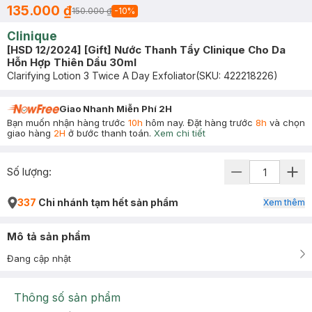
135.000 ₫
150.000 ₫
-
10
%
Clinique
[HSD 12/2024] [Gift] Nước Thanh Tẩy Clinique Cho Da
Hỗn Hợp Thiên Dầu 30ml
Clarifying Lotion 3 Twice A Day Exfoliator
(SKU:
422218226
)
Giao Nhanh Miễn Phí 2H
Bạn muốn nhận hàng trước
10h
hôm nay. Đặt hàng trước
8h
và chọn
giao hàng
2H
ở bước thanh toán.
Xem chi tiết
Số lượng:
337
Chi nhánh tạm hết sản phẩm
Xem thêm
Mô tả sản phẩm
Đang cập nhật
Thông số sản phẩm