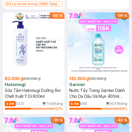
Bill La roche-posay 399K Tặng
Gel rửa mặt da dầu nhạy cảm 50ml
(SL có hạn)
-
60
%
-
36
%
82.000 ₫
133.000 ₫
205.000 ₫
209.000 ₫
Hatomugi
Garnier
Sữa Tắm Hatomugi Dưỡng Ẩm
Nước Tẩy Trang Garnier Dành
Chiết Xuất Ý Dĩ 800ml
Cho Da Dầu Và Mụn 400ml
(Mới)
(123)
714/tháng
(69)
907/tháng
4.9
4.9
52
%
64
%
-
35
%
-
42
%