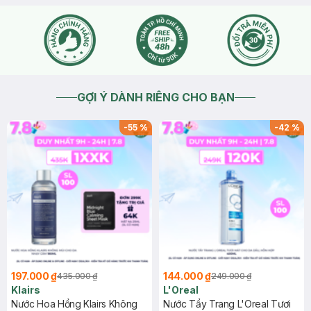
GỢI Ý DÀNH RIÊNG CHO BẠN
-
55
%
-
42
%
197.000 ₫
144.000 ₫
435.000 ₫
249.000 ₫
Klairs
L'Oreal
Nước Hoa Hồng Klairs Không
Nước Tẩy Trang L'Oreal Tươi