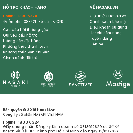
return
nowfree
price
HỖ TRỢ KHÁCH HÀNG
VỀ HASAKI.VN
Hotline:
1800 6324
Giới thiệu Hasaki.vn
(Miễn phí , 08-22h kể cả T7, CN)
Chính sách bảo mật
Điều khoản sử dụng
Các câu hỏi thường gặp
Hasaki cẩm nang
Gửi yêu cầu hỗ trợ
Tuyển dụng
Hướng dẫn đặt hàng
Liên hệ
Phương thức thanh toán
Phương thức vận chuyển
Chính sách đổi trả
Synctives
Clinic
Dermahair
Mastige
Bản quyền © 2016 Hasaki.vn
Công Ty cổ phần HASAKI VIETNAM
Hotline:
1800 6324
Giấy chứng nhận Đăng ký Kinh doanh số 0313612829 do Sở Kế
hoạch và Đầu tư Thành phố Hồ Chí Minh cấp ngày 13/01/2016