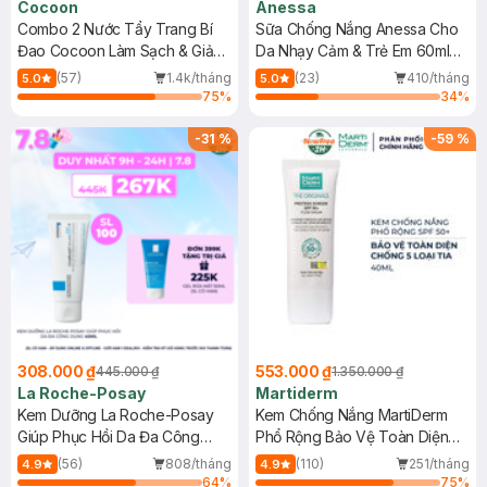
Cocoon
Anessa
Combo 2 Nước Tẩy Trang Bí
Sữa Chống Nắng Anessa Cho
Đao Cocoon Làm Sạch & Giảm
Da Nhạy Cảm & Trẻ Em 60ml
Dầu 500ml
(Mới)
(57)
1.4k/tháng
(23)
410/tháng
5.0
5.0
75
%
34
%
-
31
%
-
59
%
308.000 ₫
553.000 ₫
445.000 ₫
1.350.000 ₫
La Roche-Posay
Martiderm
Kem Dưỡng La Roche-Posay
Kem Chống Nắng MartiDerm
Giúp Phục Hồi Da Đa Công
Phổ Rộng Bảo Vệ Toàn Diện
Dụng 40ml
40ml
(56)
808/tháng
(110)
251/tháng
4.9
4.9
64
%
75
%