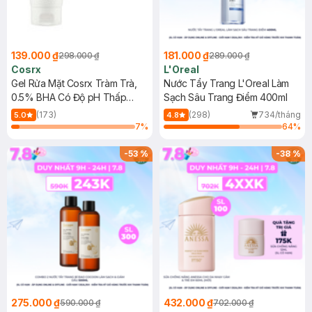
139.000 ₫
181.000 ₫
298.000 ₫
289.000 ₫
Cosrx
L'Oreal
Gel Rửa Mặt Cosrx Tràm Trà,
Nước Tẩy Trang L'Oreal Làm
0.5% BHA Có Độ pH Thấp
Sạch Sâu Trang Điểm 400ml
150ml
(173)
(298)
734/tháng
5.0
4.8
7
%
64
%
-
53
%
-
38
%
275.000 ₫
432.000 ₫
590.000 ₫
702.000 ₫