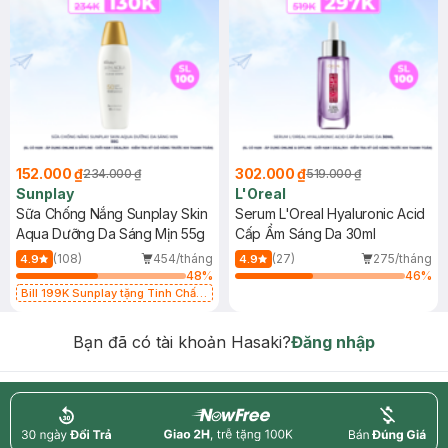
152.000 ₫
302.000 ₫
234.000 ₫
519.000 ₫
Sunplay
L'Oreal
Sữa Chống Nắng Sunplay Skin
Serum L'Oreal Hyaluronic Acid
Aqua Dưỡng Da Sáng Mịn 55g
Cấp Ẩm Sáng Da 30ml
(108)
454/tháng
(27)
275/tháng
4.9
4.9
48
%
46
%
Bill 199K Sunplay tặng Tinh Chất
Chống Nắng 7g trị giá 30K (SL có
hạn)
Bạn đã có tài khoản Hasaki?
Đăng nhập