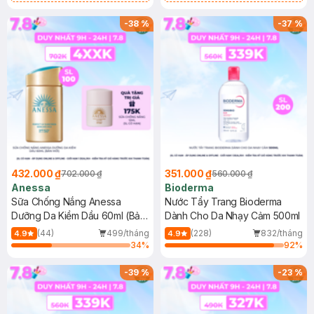
Chống Nắng Cho Da Nhạy Cảm
Gel rửa mặt da dầu nhạy cảm 50ml
SPF 50+ 20ml (SL Có Hạn)
(SL có hạn)
-
38
%
-
37
%
432.000 ₫
351.000 ₫
702.000 ₫
560.000 ₫
Anessa
Bioderma
Sữa Chống Nắng Anessa
Nước Tẩy Trang Bioderma
Dưỡng Da Kiềm Dầu 60ml (Bản
Dành Cho Da Nhạy Cảm 500ml
Mới)
(44)
499/tháng
(228)
832/tháng
4.9
4.9
34
%
92
%
-
39
%
-
23
%