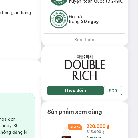
huyện, toàn Quốc từ 249K)
chọn giao hàng
Đổi trả
trong
30 ngày
Xem thêm
Theo dõi
+
800
Sản phẩm xem cùng
 hoá đơn
 ngày. 30
220.000 ₫
-
64
%
không đăng kí
615.000 ₫
Neogen