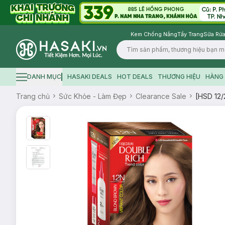
Kem Chống Nắng
Tẩy Trang
Sữa Rửa
Logo
DANH MỤC
HASAKI DEALS
HOT DEALS
THƯƠNG HIỆU
HÀNG 
Hamburger icon
Trang chủ
Sức Khỏe - Làm Đẹp
Clearance Sale
[HSD 12