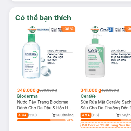
Có thể bạn thích
-
38
%
-
38
%
-
3
348.000 ₫
341.000 ₫
560.000 ₫
490.000 ₫
Bioderma
CeraVe
rma
Nước Tẩy Trang Bioderma
Sữa Rửa Mặt CeraVe Sạc
m
Dành Cho Da Dầu & Hỗn Hợp
Sâu Cho Da Thường Đến 
500ml
Dầu 473ml
/tháng
(228)
688/tháng
(116)
1.5k/t
4.9
4.9
69
%
69
%
Bill Cerave 299K Tặng Sữa Rử
Mặt Cerave 30ml (SL có hạn)