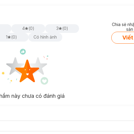
Chia sẻ nh
)
4
(
0
)
3
(
0
)
sản
Viết
1
(
0
)
Có hình ảnh
hẩm này chưa có đánh giá