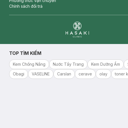
Phương thức vận chuyển
Chính sách đổi trả
Clinic
TOP TÌM KIẾM
Kem Chống Nắng
Nước Tẩy Trang
Kem Dưỡng Ẩm
Obagi
VASELINE
Carslan
cerave
olay
toner k