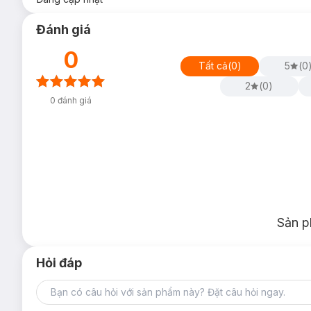
Đánh giá
0
Tất cả
(
0
)
5
(
0
2
(
0
)
0
đánh giá
Sản p
Hỏi đáp