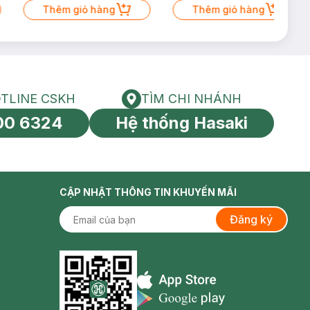
Thêm giỏ hàng
Thêm giỏ hàng
TLINE CSKH
TÌM CHI NHÁNH
HOTLINE CSKH
Tìm chi nhánh
00 6324
Hệ thống Hasaki
tín toàn cầu
CẬP NHẬT THÔNG TIN KHUYẾN MÃI
Đăng ký
Appstore icon