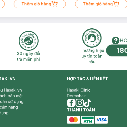
Thêm giỏ hàng
Thêm giỏ hàng
HO
18
n phí 2H
30 ngày đổi trả miễn phí
Thương hiệu uy 
Thương hiệu
30 ngày đổi
uy tín toàn
trả miễn phí
cầu
SAKI.VN
HỢP TÁC & LIÊN KẾT
iệu Hasaki.vn
Hasaki Clinic
sách bảo mật
Dermahair
hoản sử dụng
 cẩm nang
facebook
THANH TOÁN
instagram
tiktok
dụng