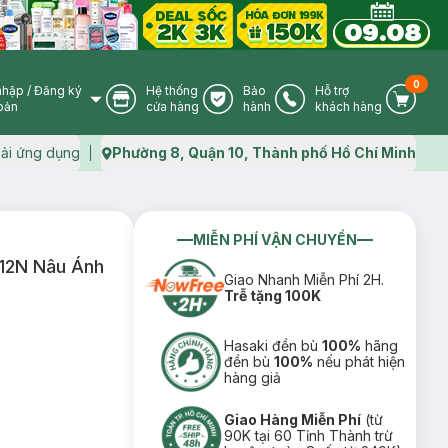
0
nhập
/
Đăng ký
Hệ thống
Bảo
Hỗ trợ
User Icon
Store Icon
Warranty Icon
Phone Icon
Cart I
oản
cửa hàng
hành
khách hàng
ải ứng dụng
Phường 8, Quận 10, Thành phố Hồ Chí Minh
Map icon
MIỄN PHÍ VẬN CHUYỂN
12N Nâu Ánh
Giao Nhanh Miễn Phí 2H.
Trễ tặng 100K
Hasaki đền bù
100%
hãng
đền bù
100%
nếu phát hiện
hàng giả
Giao Hàng Miễn Phí
(từ
90K tại 60 Tỉnh Thành trừ