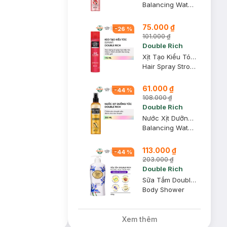
Balancing Water Double Repair UV Protection
75.000 ₫
-
26
%
101.000 ₫
Double Rich
Xịt Tạo Kiểu Tóc Double Rich Giữ Tóc Cố Định 170ml
Hair Spray Strong Hold
61.000 ₫
-
44
%
108.000 ₫
Double Rich
Nước Xịt Dưỡng Tóc Double Rich Chuyên Sâu Cho Tóc Nhuộm 250ml
Balancing Water Extra Double Repair Color Protection
113.000 ₫
-
44
%
203.000 ₫
Double Rich
Sữa Tắm Double Rich Dreamy Romance Hương Hoa Iris 800g
Body Shower
Xem thêm