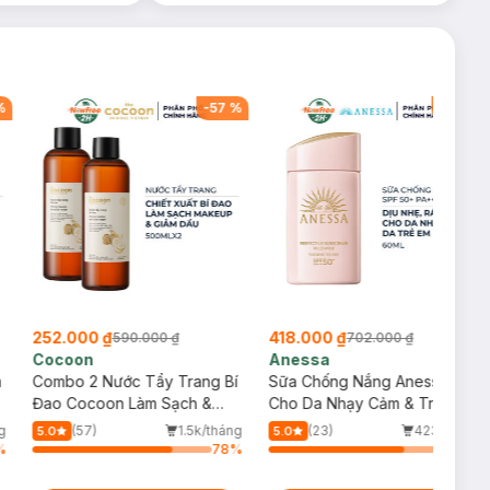
%
-
57
%
-
40
%
252.000 ₫
418.000 ₫
590.000 ₫
702.000 ₫
Cocoon
Anessa
m
Combo 2 Nước Tẩy Trang Bí
Sữa Chống Nắng Anessa
Đao Cocoon Làm Sạch &
Cho Da Nhạy Cảm & Trẻ Em
Giảm Dầu 500ml
60ml (Mới)
g
(57)
1.5k/tháng
(23)
423/tháng
5.0
5.0
%
78
%
75
%