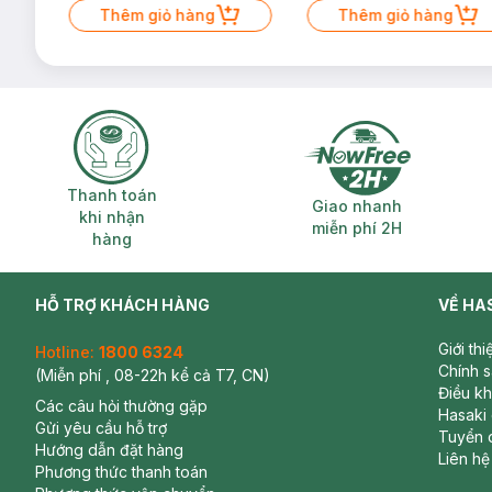
Thêm giỏ hàng
Thêm giỏ hàng
Thanh toán khi nhận hàng
Giao nhanh miễ
Thanh toán
Giao nhanh
khi nhận
miễn phí 2H
hàng
HỖ TRỢ KHÁCH HÀNG
VỀ HA
Giới th
Hotline:
1800 6324
Chính 
(Miễn phí , 08-22h kể cả T7, CN)
Điều k
Các câu hỏi thường gặp
Hasaki
Gửi yêu cầu hỗ trợ
Tuyển 
Hướng dẫn đặt hàng
Liên hệ
Phương thức thanh toán