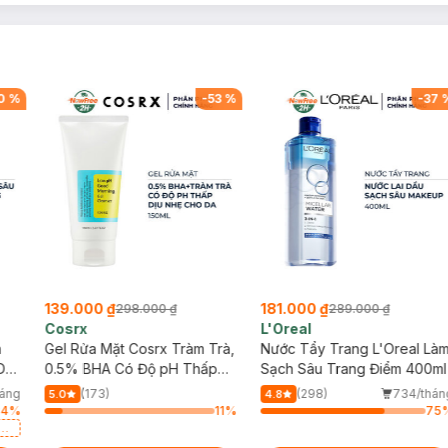
0
%
-
53
%
-
37
139.000 ₫
181.000 ₫
298.000 ₫
289.000 ₫
Cosrx
L'Oreal
h
Gel Rửa Mặt Cosrx Tràm Trà,
Nước Tẩy Trang L'Oreal Là
Da
0.5% BHA Có Độ pH Thấp
Sạch Sâu Trang Điểm 400ml
150ml
háng
(173)
(298)
734/thán
5.0
4.8
84
%
11
%
75
a