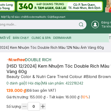
 Mặt
Tẩy tế bào chết
Bioderma
Nước Giặt
Bagsmart
Đăng 
Search icon
Tài kh
T
MỚI VỀ
BÁN CHẠY
CLINIC & SPA
DERMAHAIR
/2024] Kem Nhuộm Tóc Double Rich Màu 12N Nâu Ánh Vàng 60g
DOUBLE RICH
[HSD 12/2024] Kem Nhuộm Tóc Double Rich Màu 
Vàng 60g
Beauty Color & Nutri Care Trend Colour #Blond Brown
0
đánh giá
|
0
Hỏi đáp
|
Mã sản phẩm:
422218242
139.000 ₫
(Đã bao gồm VAT)
Giá thị trường:
155.000 ₫
- Tiết kiệm:
16.000 ₫
(
10
%
)
Số lượng: