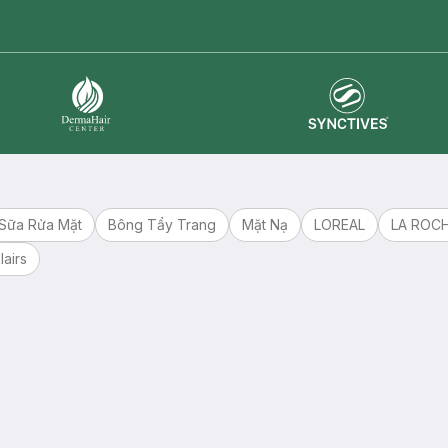
master card
ATM card
visa card
Synctives
Dermahair
Sữa Rửa Mặt
Bông Tẩy Trang
Mặt Nạ
LOREAL
LA ROC
lairs