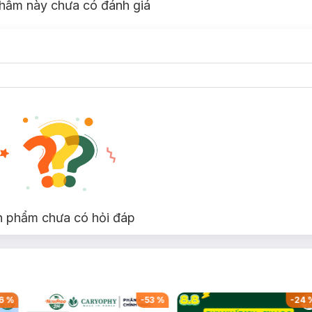
hẩm này chưa có đánh giá
n phẩm chưa có hỏi đáp
6
%
-
53
%
-
24