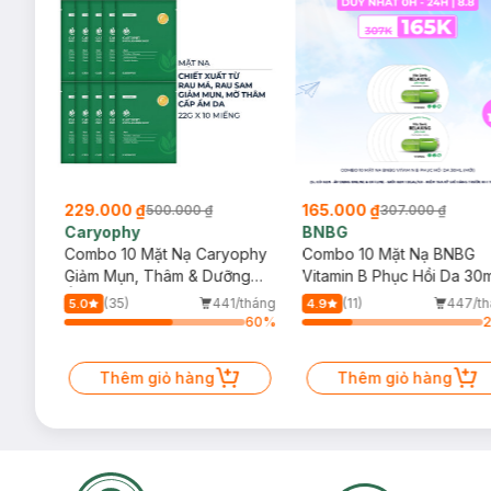
229.000 ₫
165.000 ₫
500.000 ₫
307.000 ₫
Caryophy
BNBG
ẩy
Combo 10 Mặt Nạ Caryophy
Combo 10 Mặt Nạ BNBG
 Mụn
Giảm Mụn, Thâm & Dưỡng
Vitamin B Phục Hồi Da 30m
Ẩm Da 22g
(Mới)
/tháng
(35)
441/tháng
(11)
447/th
5.0
4.9
12
%
60
%
Thêm giỏ hàng
Thêm giỏ hàng