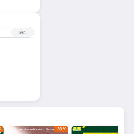
Gửi
%
-
38
%
-
25
%