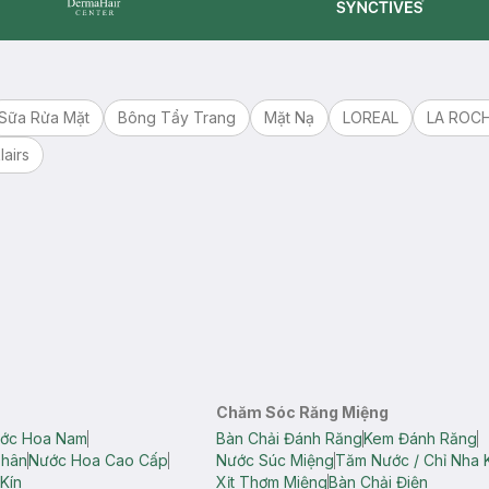
Synctives
Dermahair
Sữa Rửa Mặt
Bông Tẩy Trang
Mặt Nạ
LOREAL
LA ROC
lairs
Chăm Sóc Răng Miệng
ớc Hoa Nam
Bàn Chải Đánh Răng
Kem Đánh Răng
Thân
Nước Hoa Cao Cấp
Nước Súc Miệng
Tăm Nước / Chỉ Nha 
Kín
Xịt Thơm Miệng
Bàn Chải Điện