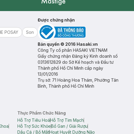
Mastige
Được chứng nhận
HE POSAY
Son
Bản quyền © 2016 Hasaki.vn
Công Ty cổ phần HASAKI VIETNAM
Giấy chứng nhận Đăng ký Kinh doanh số
0313612829 do Sở Kế hoạch và Đầu tư
Thành phố Hồ Chí Minh cấp ngày
13/01/2016
Trụ sở: 71 Hoàng Hoa Thám, Phường Tân
Bình, Thành phố Hồ Chí Minh
Thực Phẩm Chức Năng
Hỗ Trợ Tiêu Hoá
Hỗ Trợ Tim Mạch
Khoa
Hỗ Trợ Sức Khỏe
Bổ Gan / Giải Rượu
Dầu Cá / Bổ Mắt
Hoạt Huyết Dưỡng Não