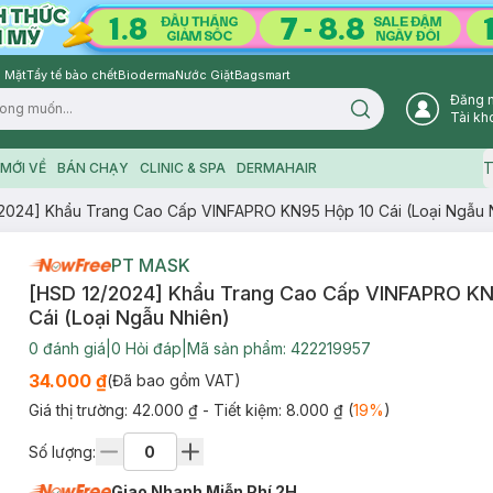
 Mặt
Tẩy tế bào chết
Bioderma
Nước Giặt
Bagsmart
Đăng 
Search icon
Tài kh
T
MỚI VỀ
BÁN CHẠY
CLINIC & SPA
DERMAHAIR
2024] Khẩu Trang Cao Cấp VINFAPRO KN95 Hộp 10 Cái (Loại Ngẫu 
PT MASK
[HSD 12/2024] Khẩu Trang Cao Cấp VINFAPRO KN
Cái (Loại Ngẫu Nhiên)
0
đánh giá
|
0
Hỏi đáp
|
Mã sản phẩm:
422219957
34.000 ₫
(Đã bao gồm VAT)
Giá thị trường:
42.000 ₫
- Tiết kiệm:
8.000 ₫
(
19
%
)
Số lượng:
Giao Nhanh Miễn Phí 2H