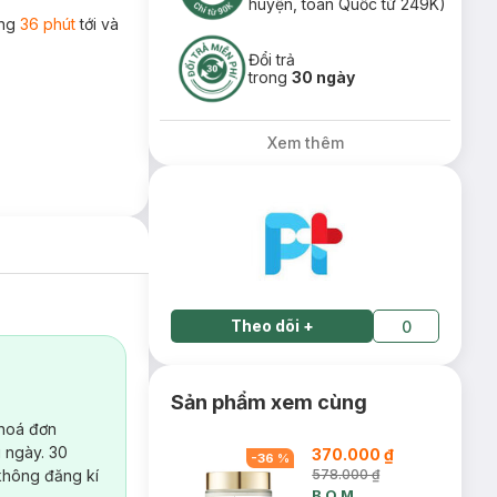
huyện, toàn Quốc từ 249K)
ong
36 phút
tới và
Đổi trả
trong
30 ngày
Xem thêm
Theo dõi
+
0
Sản phẩm xem cùng
 hoá đơn
 ngày. 30
370.000 ₫
-
36
%
không đăng kí
578.000 ₫
B.O.M