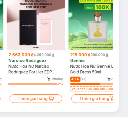
2.663.000 ₫
218.000 ₫
4.262.000 ₫
289.000 ₫
Narciso Rodriguez
Gennie
e
Nước Hoa Nữ Narciso
Nước Hoa Nữ Gennie Little
Rodriguez For Her EDP
Gold Dress 50ml
100ml
g
3/tháng
(13)
22/tháng
4.7
%
2
%
64
%
Voucher 20K Cho Bill 200K
Diamond, Laura Annie, Gota,
Thêm giỏ hàng
Gennie, Parision (SL có hạn)
Thêm giỏ hàng