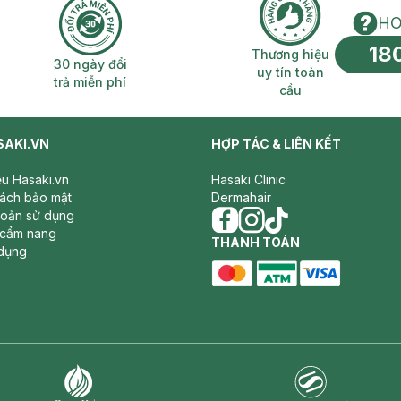
HO
18
n phí 2H
30 ngày đổi trả miễn phí
Thương hiệu uy 
Thương hiệu
30 ngày đổi
uy tín toàn
trả miễn phí
cầu
SAKI.VN
HỢP TÁC & LIÊN KẾT
iệu Hasaki.vn
Hasaki Clinic
sách bảo mật
Dermahair
hoản sử dụng
 cẩm nang
facebook
THANH TOÁN
instagram
tiktok
dụng
master card
ATM card
visa card