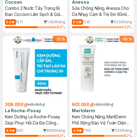
Cocoon
Anessa
Combo 2 Nước Tẩy Trang Bí
Sữa Chống Nắng Anessa Cho
Đao Cocoon Làm Sạch & Giảm
Da Nhạy Cảm & Trẻ Em 60ml
Dầu 500ml
(Mới)
(57)
1.5k/tháng
(23)
423/tháng
5.0
5.0
63
%
33
%
-
31
%
-
55
%
308.000 ₫
601.000 ₫
445.000 ₫
1.350.000 ₫
La Roche-Posay
Martiderm
Kem Dưỡng La Roche-Posay
Kem Chống Nắng MartiDerm
Giúp Phục Hồi Da Đa Công
Phổ Rộng Bảo Vệ Toàn Diện
Dụng 40ml
40ml
(56)
808/tháng
(110)
231/tháng
4.9
4.9
64
%
62
%