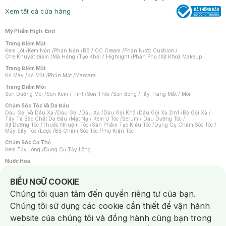
Xem tất cả cửa hàng
Mỹ Phẩm High-End
Trang Điểm Mặt
Kem Lót
/
Kem Nền
/
Phấn Nền
/
BB / CC Cream
/
Phấn Nước Cushion
/
Che Khuyết Điểm
/
Má Hồng
/
Tạo Khối / Highlight
/
Phấn Phủ
/
Xịt Khoá Makeup
Trang Điểm Mắt
Kẻ Mày
/
Kẻ Mắt
/
Phấn Mắt
/
Mascara
Trang Điểm Môi
Son Dưỡng Môi
/
Son Kem / Tint
/
Son Thỏi
/
Son Bóng
/
Tẩy Trang Mắt / Môi
Chăm Sóc Tóc Và Da Đầu
Dầu Gội Và Dầu Xả
/
Dầu Gội
/
Dầu Xả
/
Dầu Gội Khô
/
Dầu Gội Xả 2in1
/
Bộ Gội Xả
/
Tẩy Tế Bào Chết Da Đầu
/
Mặt Nạ / Kem Ủ Tóc
/
Serum / Dầu Dưỡng Tóc
/
Xịt Dưỡng Tóc
/
Thuốc Nhuộm Tóc
/
Sản Phẩm Tạo Kiểu Tóc
/
Dụng Cụ Chăm Sóc Tóc
/
Máy Sấy Tóc
/
Lược
/
Bộ Chăm Sóc Tóc
/
Phụ Kiện Tóc
Chăm Sóc Cơ Thể
Kem Tẩy Lông
/
Dụng Cụ Tẩy Lông
Nước Hoa
Nước Hoa Nữ
/
Nước Hoa Nam
/
Nước Hoa Cao Cấp
/
Xịt Thơm Toàn Thân
/
Nước Hoa Vùng Kín
Notice about cookies usage
BIỂU NGỮ COOKIE
Chăm Sóc Cá Nhân
Chúng tôi quan tâm đến quyền riêng tư của bạn.
Chống Muỗi
/
Khẩu Trang
/
Máy Massage
/
Mặt Nạ Xông Hơi
/
Nước Rửa Tay
/
Sản Phẩm Chăm Sóc Khác
/
Bàn Chải Đánh Răng
/
Bàn Chải Điện
/
Chúng tôi sử dụng các cookie cần thiết để vận hành
Hỗ Trợ Trắng Răng
/
Kem Đánh Răng
/
Máy Tăm Nước
/
Nước Súc Miệng
/
Tăm / Chỉ Nha Khoa
/
Xịt Thơm Miệng
/
Dung Dịch Vệ Sinh
/
Dưỡng Vùng Kín
/
website của chúng tôi và đồng hành cùng bạn trong
Khăn Ướt Vệ Sinh Vùng Kín
/
Băng Vệ Sinh
/
Tampon
/
Bọt Cạo Râu
/
Dao Cạo Râu
/
Máy Cạo Râu