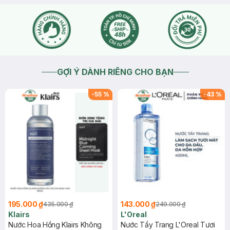
GỢI Ý DÀNH RIÊNG CHO BẠN
-
55
%
-
43
%
195.000 ₫
143.000 ₫
435.000 ₫
249.000 ₫
Klairs
L'Oreal
Nước Hoa Hồng Klairs Không
Nước Tẩy Trang L'Oreal Tươi