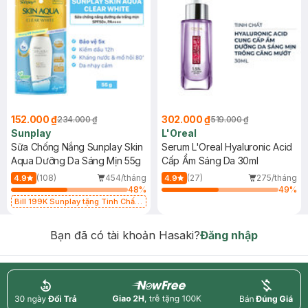
152.000 ₫
302.000 ₫
234.000 ₫
519.000 ₫
Sunplay
L'Oreal
Sữa Chống Nắng Sunplay Skin
Serum L'Oreal Hyaluronic Acid
Aqua Dưỡng Da Sáng Mịn 55g
Cấp Ẩm Sáng Da 30ml
(108)
454/tháng
(27)
275/tháng
4.9
4.9
48
%
49
%
Bill 199K Sunplay tặng Tinh Chất
Chống Nắng 7g trị giá 30K (SL có
hạn)
Bạn đã có tài khoản Hasaki?
Đăng nhập