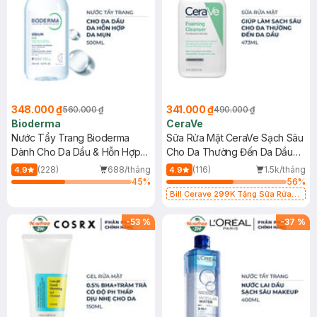
348.000 ₫
341.000 ₫
560.000 ₫
490.000 ₫
Bioderma
CeraVe
Nước Tẩy Trang Bioderma
Sữa Rửa Mặt CeraVe Sạch Sâu
Dành Cho Da Dầu & Hỗn Hợp
Cho Da Thường Đến Da Dầu
500ml
473ml
(228)
688/tháng
(116)
1.5k/tháng
4.9
4.9
45
%
56
%
Bill Cerave 299K Tặng Sữa Rửa
Mặt Cerave 30ml (SL có hạn)
-
53
%
-
37
%