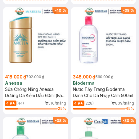
Chống Nắng Cho Da Nhạy Cảm
Gel rửa mặt da dầu nhạy cảm 50ml
SPF 50+ 20ml (SL Có Hạn)
(SL có hạn)
-
40
%
-
38
%
418.000 ₫
348.000 ₫
702.000 ₫
560.000 ₫
Anessa
Bioderma
Sữa Chống Nắng Anessa
Nước Tẩy Trang Bioderma
Dưỡng Da Kiềm Dầu 60ml (Bản
Dành Cho Da Nhạy Cảm 500ml
Mới)
(44)
516/tháng
(228)
839/tháng
4.9
4.9
25
%
45
%
-
38
%
-
30
%