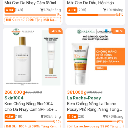
Mùi Cho Da Nhạy Cảm 180ml
Mát Cho Da Dầu, Hỗn Hợp
400ml
(148)
1.7k/tháng
(298)
1.9k/tháng
4.8
4.8
1
%
64
%
Bill Klairs từ 299k Tặng Mặt Nạ
Làm Dịu Da & Kiểm Soát Dầu Nhờn
25ml (SL Có Hạn)
-
46
%
-
38
%
266.000 ₫
381.000 ₫
495.000 ₫
610.000 ₫
Skin1004
La Roche-Posay
Kem Chống Nắng Skin1004
Kem Chống Nắng La Roche-
Cho Da Nhạy Cảm SPF 50+
Posay Phổ Rộng, Nâng Tông
50ml
Kiềm Dầu 50ml
(119)
905/tháng
(28)
676/tháng
4.8
4.9
64
%
91
%
Bill Skin1004 từ 399k Tặng Kem
Bill La roche-posay 399K Tặng