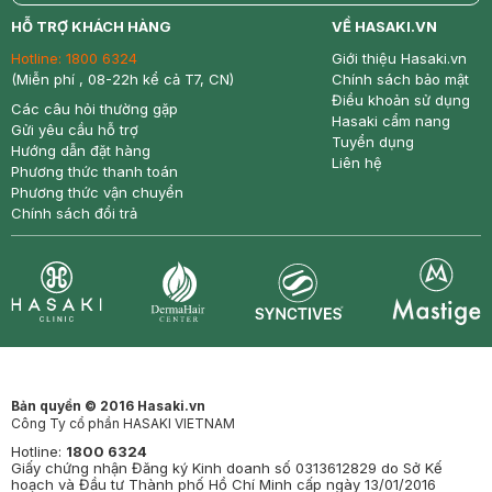
return
nowfree
price
HỖ TRỢ KHÁCH HÀNG
VỀ HASAKI.VN
Hotline:
1800 6324
Giới thiệu Hasaki.vn
(Miễn phí , 08-22h kể cả T7, CN)
Chính sách bảo mật
Điều khoản sử dụng
Các câu hỏi thường gặp
Hasaki cẩm nang
Gửi yêu cầu hỗ trợ
Tuyển dụng
Hướng dẫn đặt hàng
Liên hệ
Phương thức thanh toán
Phương thức vận chuyển
Chính sách đổi trả
Synctives
Clinic
Dermahair
Mastige
Bản quyền © 2016 Hasaki.vn
Công Ty cổ phần HASAKI VIETNAM
Hotline:
1800 6324
Giấy chứng nhận Đăng ký Kinh doanh số 0313612829 do Sở Kế
hoạch và Đầu tư Thành phố Hồ Chí Minh cấp ngày 13/01/2016