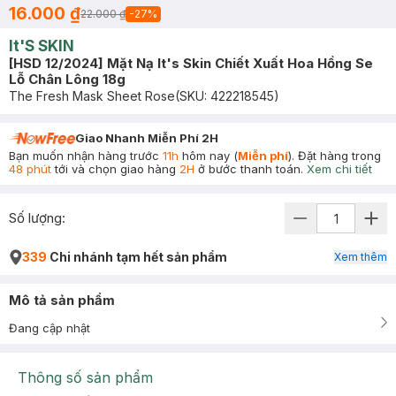
16.000 ₫
22.000 ₫
-
27
%
It'S SKIN
[HSD 12/2024] Mặt Nạ It's Skin Chiết Xuất Hoa Hồng Se
Lỗ Chân Lông 18g
The Fresh Mask Sheet Rose
(SKU:
422218545
)
Giao Nhanh Miễn Phí 2H
Bạn muốn nhận hàng trước
11h
hôm nay (
Miễn phí
). Đặt hàng trong
48 phút
tới và chọn giao hàng
2H
ở bước thanh toán.
Xem chi tiết
Số lượng:
339
Chi nhánh tạm hết sản phẩm
Xem thêm
Mô tả sản phẩm
Đang cập nhật
Thông số sản phẩm