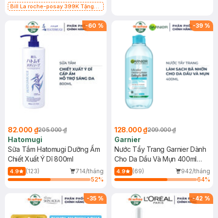
Bill La roche-posay 399K Tặng
Gel rửa mặt da dầu nhạy cảm 50ml
(SL có hạn)
-
60
%
-
39
%
82.000 ₫
128.000 ₫
205.000 ₫
209.000 ₫
Hatomugi
Garnier
Sữa Tắm Hatomugi Dưỡng Ẩm
Nước Tẩy Trang Garnier Dành
Chiết Xuất Ý Dĩ 800ml
Cho Da Dầu Và Mụn 400ml
(Mới)
(123)
714/tháng
(69)
942/tháng
4.9
4.9
52
%
64
%
-
35
%
-
42
%