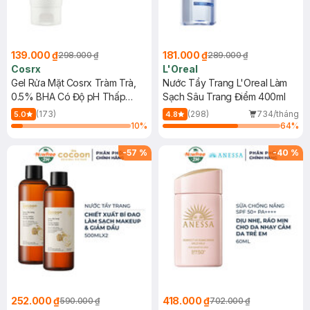
139.000 ₫
181.000 ₫
298.000 ₫
289.000 ₫
Cosrx
L'Oreal
Gel Rửa Mặt Cosrx Tràm Trà,
Nước Tẩy Trang L'Oreal Làm
0.5% BHA Có Độ pH Thấp
Sạch Sâu Trang Điểm 400ml
150ml
(173)
(298)
734/tháng
5.0
4.8
10
%
64
%
-
57
%
-
40
%
252.000 ₫
418.000 ₫
590.000 ₫
702.000 ₫