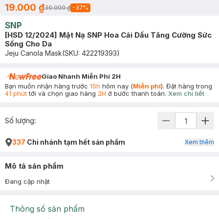
19.000 ₫
30.000 ₫
-
37
%
SNP
[HSD 12/2024] Mặt Nạ SNP Hoa Cải Dầu Tăng Cường Sức
Sống Cho Da
Jeju Canola Mask
(SKU:
422219393
)
Giao Nhanh Miễn Phí 2H
Bạn muốn nhận hàng trước
15h
hôm nay (
Miễn phí
). Đặt hàng trong
41 phút
tới và chọn giao hàng
2H
ở bước thanh toán.
Xem chi tiết
Số lượng:
337
Chi nhánh tạm hết sản phẩm
Xem thêm
Mô tả sản phẩm
Đang cập nhật
Thông số sản phẩm