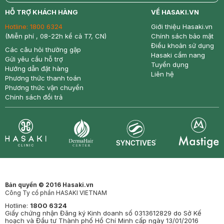
return
nowfree
price
HỖ TRỢ KHÁCH HÀNG
VỀ HASAKI.VN
Hotline:
1800 6324
Giới thiệu Hasaki.vn
(Miễn phí , 08-22h kể cả T7, CN)
Chính sách bảo mật
Điều khoản sử dụng
Các câu hỏi thường gặp
Hasaki cẩm nang
Gửi yêu cầu hỗ trợ
Tuyển dụng
Hướng dẫn đặt hàng
Liên hệ
Phương thức thanh toán
Phương thức vận chuyển
Chính sách đổi trả
Synctives
Clinic
Dermahair
Mastige
Bản quyền © 2016 Hasaki.vn
Công Ty cổ phần HASAKI VIETNAM
Hotline:
1800 6324
Giấy chứng nhận Đăng ký Kinh doanh số 0313612829 do Sở Kế
hoạch và Đầu tư Thành phố Hồ Chí Minh cấp ngày 13/01/2016