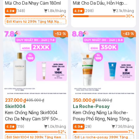
Mùi Cho Da Nhạy Cảm 180ml
Mát Cho Da Dầu, Hỗn Hợp
400ml
(148)
1.8k/tháng
(298)
2.1k/tháng
4.8
4.8
9
%
30
%
Bill Klairs từ 299k Tặng Mặt Nạ
Làm Dịu Da & Kiểm Soát Dầu Nhờn
25ml (SL Có Hạn)
-
52
%
-
43
%
237.000 ₫
350.000 ₫
495.000 ₫
610.000 ₫
Skin1004
La Roche-Posay
Kem Chống Nắng Skin1004
Kem Chống Nắng La Roche-
Cho Da Nhạy Cảm SPF 50+
Posay Phổ Rộng, Nâng Tông
50ml
Kiềm Dầu 50ml
(119)
1.0k/tháng
(28)
736/tháng
4.8
4.9
62
%
7
%
Bill Skin1004 từ 399k Tặng Kem
Bill La roche-posay 399K Tặng