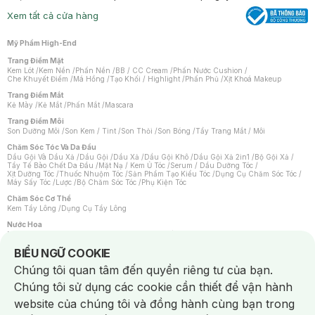
Xem tất cả cửa hàng
Mỹ Phẩm High-End
Trang Điểm Mặt
Kem Lót
/
Kem Nền
/
Phấn Nền
/
BB / CC Cream
/
Phấn Nước Cushion
/
Che Khuyết Điểm
/
Má Hồng
/
Tạo Khối / Highlight
/
Phấn Phủ
/
Xịt Khoá Makeup
Trang Điểm Mắt
Kẻ Mày
/
Kẻ Mắt
/
Phấn Mắt
/
Mascara
Trang Điểm Môi
Son Dưỡng Môi
/
Son Kem / Tint
/
Son Thỏi
/
Son Bóng
/
Tẩy Trang Mắt / Môi
Chăm Sóc Tóc Và Da Đầu
Dầu Gội Và Dầu Xả
/
Dầu Gội
/
Dầu Xả
/
Dầu Gội Khô
/
Dầu Gội Xả 2in1
/
Bộ Gội Xả
/
Tẩy Tế Bào Chết Da Đầu
/
Mặt Nạ / Kem Ủ Tóc
/
Serum / Dầu Dưỡng Tóc
/
Xịt Dưỡng Tóc
/
Thuốc Nhuộm Tóc
/
Sản Phẩm Tạo Kiểu Tóc
/
Dụng Cụ Chăm Sóc Tóc
/
Máy Sấy Tóc
/
Lược
/
Bộ Chăm Sóc Tóc
/
Phụ Kiện Tóc
Chăm Sóc Cơ Thể
Kem Tẩy Lông
/
Dụng Cụ Tẩy Lông
Nước Hoa
Nước Hoa Nữ
/
Nước Hoa Nam
/
Nước Hoa Cao Cấp
/
Xịt Thơm Toàn Thân
/
Nước Hoa Vùng Kín
Notice about cookies usage
BIỂU NGỮ COOKIE
Chăm Sóc Cá Nhân
Chúng tôi quan tâm đến quyền riêng tư của bạn.
Chống Muỗi
/
Khẩu Trang
/
Máy Massage
/
Mặt Nạ Xông Hơi
/
Nước Rửa Tay
/
Sản Phẩm Chăm Sóc Khác
/
Bàn Chải Đánh Răng
/
Bàn Chải Điện
/
Chúng tôi sử dụng các cookie cần thiết để vận hành
Hỗ Trợ Trắng Răng
/
Kem Đánh Răng
/
Máy Tăm Nước
/
Nước Súc Miệng
/
Tăm / Chỉ Nha Khoa
/
Xịt Thơm Miệng
/
Dung Dịch Vệ Sinh
/
Dưỡng Vùng Kín
/
website của chúng tôi và đồng hành cùng bạn trong
Khăn Ướt Vệ Sinh Vùng Kín
/
Băng Vệ Sinh
/
Tampon
/
Bọt Cạo Râu
/
Dao Cạo Râu
/
Máy Cạo Râu