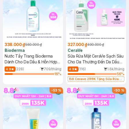
338.000 ₫
327.000 ₫
560.000 ₫
490.000 ₫
Bioderma
CeraVe
Nước Tẩy Trang Bioderma
Sữa Rửa Mặt CeraVe Sạch Sâu
Dành Cho Da Dầu & Hỗn Hợp
Cho Da Thường Đến Da Dầu
500ml
473ml
(228)
709/tháng
(116)
1.6k/tháng
4.9
4.9
16
%
56
%
Bill Cerave 299K Tặng Sữa Rửa
Mặt Cerave 30ml (SL có hạn)
-
53
%
-
50
%