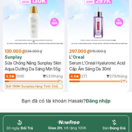
130.000 ₫
297.000 ₫
234.000 ₫
519.000 ₫
Sunplay
L'Oreal
Sữa Chống Nắng Sunplay Skin
Serum L'Oreal Hyaluronic Acid
Aqua Dưỡng Da Sáng Mịn 55g
Cấp Ẩm Sáng Da 30ml
(108)
531/tháng
(27)
279/tháng
4.9
4.9
8
%
21
%
Bill 199K Sunplay tặng Tinh Chất
Chống Nắng 7g trị giá 30K (SL có
hạn)
Bạn đã có tài khoản Hasaki?
Đăng nhập