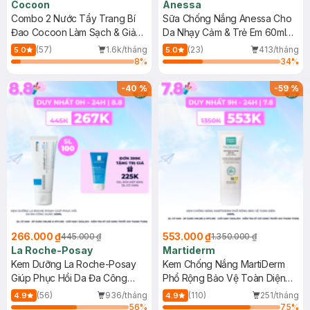
Cocoon
Anessa
Combo 2 Nước Tẩy Trang Bí
Sữa Chống Nắng Anessa Cho
Đao Cocoon Làm Sạch & Giảm
Da Nhạy Cảm & Trẻ Em 60ml
Dầu 500ml
(Mới)
(57)
1.6k/tháng
(23)
413/tháng
5.0
5.0
8
%
34
%
-
40
%
-
59
%
266.000 ₫
553.000 ₫
445.000 ₫
1.350.000 ₫
La Roche-Posay
Martiderm
Kem Dưỡng La Roche-Posay
Kem Chống Nắng MartiDerm
Giúp Phục Hồi Da Đa Công
Phổ Rộng Bảo Vệ Toàn Diện
Dụng 40ml
40ml
(56)
936/tháng
(110)
251/tháng
4.9
4.9
56
%
75
%