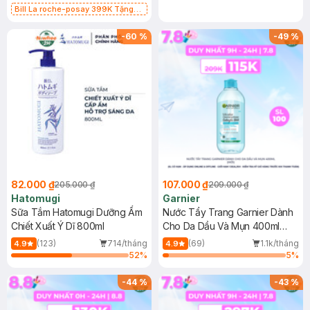
Bill La roche-posay 399K Tặng
Gel rửa mặt da dầu nhạy cảm 50ml
(SL có hạn)
-
60
%
-
49
%
82.000 ₫
107.000 ₫
205.000 ₫
209.000 ₫
Hatomugi
Garnier
Sữa Tắm Hatomugi Dưỡng Ẩm
Nước Tẩy Trang Garnier Dành
Chiết Xuất Ý Dĩ 800ml
Cho Da Dầu Và Mụn 400ml
(Mới)
(123)
714/tháng
(69)
1.1k/tháng
4.9
4.9
52
%
5
%
-
44
%
-
43
%