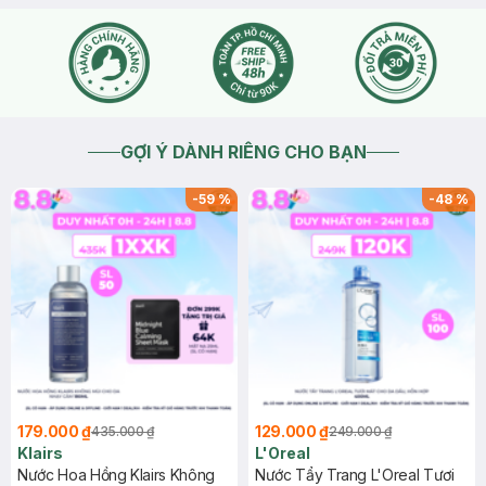
GỢI Ý DÀNH RIÊNG CHO BẠN
-
59
%
-
48
%
179.000 ₫
129.000 ₫
435.000 ₫
249.000 ₫
Klairs
L'Oreal
Nước Hoa Hồng Klairs Không
Nước Tẩy Trang L'Oreal Tươi