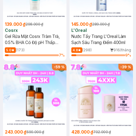
139.000 ₫
145.000 ₫
298.000 ₫
289.000 ₫
Cosrx
L'Oreal
Gel Rửa Mặt Cosrx Tràm Trà,
Nước Tẩy Trang L'Oreal Làm
0.5% BHA Có Độ pH Thấp
Sạch Sâu Trang Điểm 400ml
150ml
(173)
(298)
916/tháng
5.0
4.8
7
%
9
%
-
59
%
-
39
%
243.000 ₫
428.000 ₫
590.000 ₫
702.000 ₫