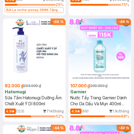
25
%
75
%
Bill La roche-posay 399K Tặng
Gel rửa mặt da dầu nhạy cảm 50ml
(SL có hạn)
-
60
%
-
49
%
82.000 ₫
107.000 ₫
205.000 ₫
209.000 ₫
Hatomugi
Garnier
Sữa Tắm Hatomugi Dưỡng Ẩm
Nước Tẩy Trang Garnier Dành
Chiết Xuất Ý Dĩ 800ml
Cho Da Dầu Và Mụn 400ml
(Mới)
(123)
714/tháng
(69)
1.1k/tháng
4.9
4.9
52
%
68
%
-
44
%
-
43
%