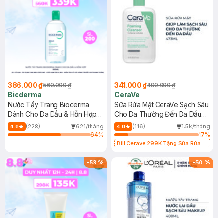
386.000 ₫
341.000 ₫
560.000 ₫
490.000 ₫
Bioderma
CeraVe
Nước Tẩy Trang Bioderma
Sữa Rửa Mặt CeraVe Sạch Sâu
Dành Cho Da Dầu & Hỗn Hợp
Cho Da Thường Đến Da Dầu
500ml
473ml
(228)
621/tháng
(116)
1.5k/tháng
4.9
4.9
64
%
17
%
Bill Cerave 299K Tặng Sữa Rửa
Mặt Cerave 30ml (SL có hạn)
-
53
%
-
50
%