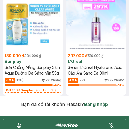
130.000 ₫
297.000 ₫
234.000 ₫
519.000 ₫
Sunplay
L'Oreal
Sữa Chống Nắng Sunplay Skin
Serum L'Oreal Hyaluronic Acid
Aqua Dưỡng Da Sáng Mịn 55g
Cấp Ẩm Sáng Da 30ml
(108)
531/tháng
(27)
279/tháng
4.9
4.9
98
%
24
%
Bill 199K Sunplay tặng Tinh Chất
Chống Nắng 7g trị giá 30K (SL có
hạn)
Bạn đã có tài khoản Hasaki?
Đăng nhập