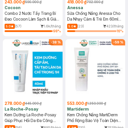
243.000 ₫
418.000 ₫
590.000 ₫
702.000 ₫
Cocoon
Anessa
Combo 2 Nước Tẩy Trang Bí
Sữa Chống Nắng Anessa Cho
Đao Cocoon Làm Sạch & Giảm
Da Nhạy Cảm & Trẻ Em 60ml
Dầu 500ml
(Mới)
(57)
1.6k/tháng
(23)
423/tháng
5.0
5.0
98
%
16
%
-
38
%
-
59
%
278.000 ₫
553.000 ₫
445.000 ₫
1.350.000 ₫
La Roche-Posay
Martiderm
Kem Dưỡng La Roche-Posay
Kem Chống Nắng MartiDerm
Giúp Phục Hồi Da Đa Công
Phổ Rộng Bảo Vệ Toàn Diện
Dụng 40ml
40ml
(56)
895/tháng
(110)
251/tháng
4.9
4.9