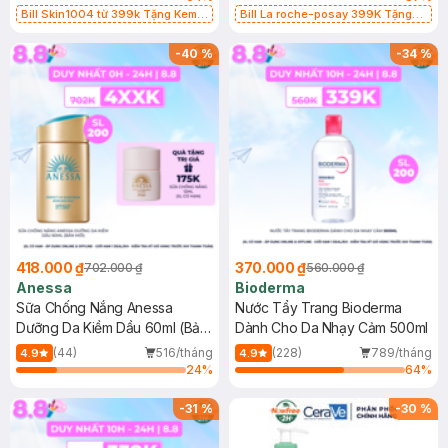
Bill Skin1004 từ 399k Tặng Kem
Bill La roche-posay 399K Tặng
Chống Nắng Cho Da Nhạy Cảm
Gel rửa mặt da dầu nhạy cảm 50ml
SPF 50+ 20ml (SL Có Hạn)
(SL có hạn)
-
40
%
-
34
%
418.000 ₫
370.000 ₫
702.000 ₫
560.000 ₫
Anessa
Bioderma
Sữa Chống Nắng Anessa
Nước Tẩy Trang Bioderma
Dưỡng Da Kiềm Dầu 60ml (Bản
Dành Cho Da Nhạy Cảm 500ml
Mới)
(44)
516/tháng
(228)
789/tháng
4.9
4.9
24
%
64
%
-
31
%
-
30
%