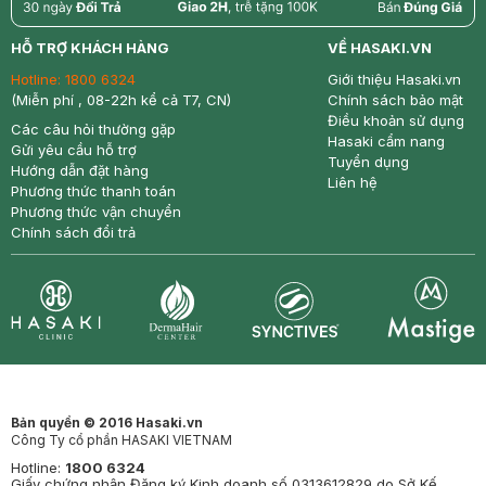
return
nowfree
price
HỖ TRỢ KHÁCH HÀNG
VỀ HASAKI.VN
Hotline:
1800 6324
Giới thiệu Hasaki.vn
(Miễn phí , 08-22h kể cả T7, CN)
Chính sách bảo mật
Điều khoản sử dụng
Các câu hỏi thường gặp
Hasaki cẩm nang
Gửi yêu cầu hỗ trợ
Tuyển dụng
Hướng dẫn đặt hàng
Liên hệ
Phương thức thanh toán
Phương thức vận chuyển
Chính sách đổi trả
Synctives
Clinic
Dermahair
Mastige
Bản quyền © 2016 Hasaki.vn
Công Ty cổ phần HASAKI VIETNAM
Hotline:
1800 6324
Giấy chứng nhận Đăng ký Kinh doanh số 0313612829 do Sở Kế