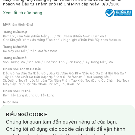
hoạch và Đầu tư Thành phố Hồ Chí Minh cấp ngày 13/01/2016
Xem tất cả cửa hàng
Mỹ Phẩm High-End
Trang Điểm Mặt
Kem Lót
/
Kem Nền
/
Phấn Nền
/
BB / CC Cream
/
Phấn Nước Cushion
/
Che Khuyết Điểm
/
Má Hồng
/
Tạo Khối / Highlight
/
Phấn Phủ
/
Xịt Khoá Makeup
Trang Điểm Mắt
Kẻ Mày
/
Kẻ Mắt
/
Phấn Mắt
/
Mascara
Trang Điểm Môi
Son Dưỡng Môi
/
Son Kem / Tint
/
Son Thỏi
/
Son Bóng
/
Tẩy Trang Mắt / Môi
Chăm Sóc Tóc Và Da Đầu
Dầu Gội Và Dầu Xả
/
Dầu Gội
/
Dầu Xả
/
Dầu Gội Khô
/
Dầu Gội Xả 2in1
/
Bộ Gội Xả
/
Tẩy Tế Bào Chết Da Đầu
/
Mặt Nạ / Kem Ủ Tóc
/
Serum / Dầu Dưỡng Tóc
/
Xịt Dưỡng Tóc
/
Thuốc Nhuộm Tóc
/
Sản Phẩm Tạo Kiểu Tóc
/
Dụng Cụ Chăm Sóc Tóc
/
Máy Sấy Tóc
/
Lược
/
Bộ Chăm Sóc Tóc
/
Phụ Kiện Tóc
Chăm Sóc Cơ Thể
Kem Tẩy Lông
/
Dụng Cụ Tẩy Lông
Nước Hoa
Nước Hoa Nữ
/
Nước Hoa Nam
/
Nước Hoa Cao Cấp
/
Xịt Thơm Toàn Thân
/
Nước Hoa Vùng Kín
Notice about cookies usage
BIỂU NGỮ COOKIE
Chăm Sóc Cá Nhân
Chúng tôi quan tâm đến quyền riêng tư của bạn.
Chống Muỗi
/
Khẩu Trang
/
Máy Massage
/
Mặt Nạ Xông Hơi
/
Nước Rửa Tay
/
Sản Phẩm Chăm Sóc Khác
/
Bàn Chải Đánh Răng
/
Bàn Chải Điện
/
Chúng tôi sử dụng các cookie cần thiết để vận hành
Hỗ Trợ Trắng Răng
/
Kem Đánh Răng
/
Máy Tăm Nước
/
Nước Súc Miệng
/
Tăm / Chỉ Nha Khoa
/
Xịt Thơm Miệng
/
Dung Dịch Vệ Sinh
/
Dưỡng Vùng Kín
/