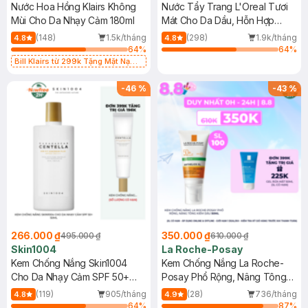
Nước Hoa Hồng Klairs Không
Nước Tẩy Trang L'Oreal Tươi
Mùi Cho Da Nhạy Cảm 180ml
Mát Cho Da Dầu, Hỗn Hợp
400ml
(148)
1.5k/tháng
(298)
1.9k/tháng
4.8
4.8
64
%
64
%
Bill Klairs từ 299k Tặng Mặt Nạ
Làm Dịu Da & Kiểm Soát Dầu Nhờn
25ml (SL Có Hạn)
-
46
%
-
43
%
266.000 ₫
350.000 ₫
495.000 ₫
610.000 ₫
Skin1004
La Roche-Posay
Kem Chống Nắng Skin1004
Kem Chống Nắng La Roche-
Cho Da Nhạy Cảm SPF 50+
Posay Phổ Rộng, Nâng Tông
50ml
Kiềm Dầu 50ml
(119)
905/tháng
(28)
736/tháng
4.8
4.9
64
%
87
%