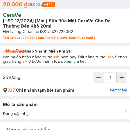
20.000 ₫
36.000 ₫
-
44
%
CeraVe
[HSD 12/2024] [Mini] Sữa Rửa Mặt CeraVe Cho Da
Thường Đến Khô 20ml
Hydrating Cleanser
(SKU:
422222062
)
Bill Cerave 299K Tặng Sữa Rửa Mặt Cerave 30ml (SL có hạn)
Giao Nhanh Miễn Phí 2H
Bạn muốn nhận hàng trước
10h
hôm nay. Đặt hàng trước
8h
và chọn
giao hàng
2H
ở bước thanh toán.
Xem chi tiết
Số lượng:
337
Chi nhánh tạm hết sản phẩm
Xem thêm
Mô tả sản phẩm
Đang cập nhật
Thông số sản phẩm