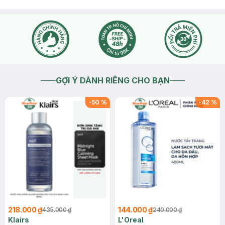
GỢI Ý DÀNH RIÊNG CHO BẠN
-
50
%
-
42
%
218.000 ₫
144.000 ₫
435.000 ₫
249.000 ₫
Klairs
L'Oreal