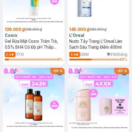
139.000 ₫
145.000 ₫
298.000 ₫
289.000 ₫
Cosrx
L'Oreal
Gel Rửa Mặt Cosrx Tràm Trà,
Nước Tẩy Trang L'Oreal Làm
0.5% BHA Có Độ pH Thấp
Sạch Sâu Trang Điểm 400ml
150ml
(173)
(298)
916/tháng
5.0
4.8
8
%
45
%
-
59
%
-
40
%