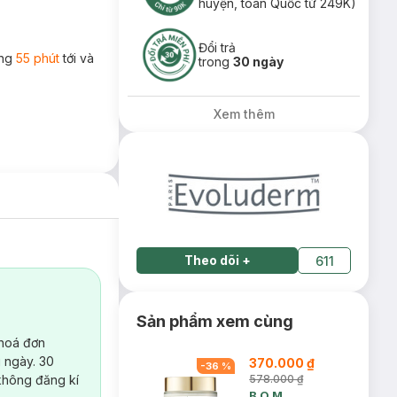
huyện, toàn Quốc từ 249K)
Đổi trả
ong
55 phút
tới và
trong
30 ngày
Xem thêm
Theo dõi
+
611
Sản phẩm xem cùng
 hoá đơn
 ngày. 30
370.000 ₫
-
36
%
không đăng kí
578.000 ₫
B.O.M