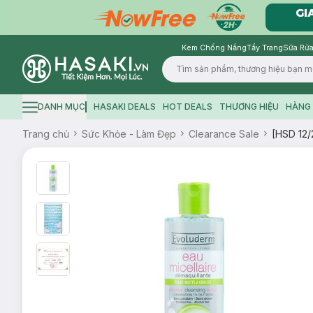
Kem Chống Nắng
Tẩy Trang
Sữa Rửa
Logo
DANH MỤC
HASAKI DEALS
HOT DEALS
THƯƠNG HIỆU
HÀNG 
Hamburger icon
Trang chủ
Sức Khỏe - Làm Đẹp
Clearance Sale
[HSD 12