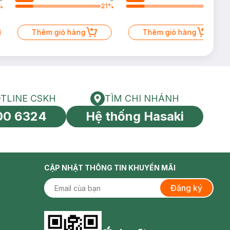
%
21
%
21
%
Thêm giỏ hàng
Thêm giỏ hàng
TLINE CSKH
TÌM CHI NHÁNH
HOTLINE CSKH
Tìm chi nhánh
00 6324
Hệ thống Hasaki
tín toàn cầu
CẬP NHẬT THÔNG TIN KHUYẾN MÃI
Đăng ký