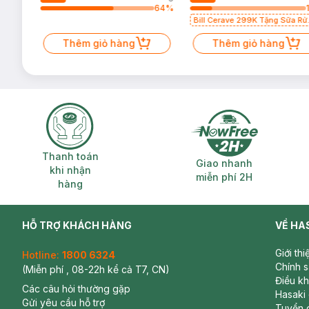
64
%
64
%
Bill Cerave 299K Tặng Sữa Rử
Mặt Cerave 30ml (SL có hạn)
Thêm giỏ hàng
Thêm giỏ hàng
Thanh toán khi nhận hàng
Giao nhanh miễ
Thanh toán
Giao nhanh
khi nhận
miễn phí 2H
hàng
HỖ TRỢ KHÁCH HÀNG
VỀ HA
Giới th
Hotline:
1800 6324
Chính 
(Miễn phí , 08-22h kể cả T7, CN)
Điều k
Các câu hỏi thường gặp
Hasaki
Gửi yêu cầu hỗ trợ
Tuyển 