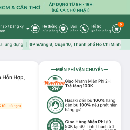
0
nhập
/
Đăng ký
Hệ thống
Bảo
Hỗ trợ
User Icon
Store Icon
Warranty Icon
Phone Icon
Cart I
oản
cửa hàng
hành
khách hàng
ải ứng dụng
Phường 8, Quận 10, Thành phố Hồ Chí Minh
Map icon
MIỄN PHÍ VẬN CHUYỂN
a Hỗn Hợp,
Giao Nhanh Miễn Phí 2H.
Trễ tặng 100K
Hasaki đền bù
100%
hãng
đền bù
100%
nếu phát hiện
 (SL có hạn)
hàng giả
Giao Hàng Miễn Phí
(từ
90K tại 60 Tỉnh Thành trừ