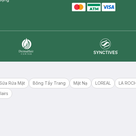
master card
ATM card
visa card
Synctives
Dermahair
Sữa Rửa Mặt
Bông Tẩy Trang
Mặt Nạ
LOREAL
LA ROC
lairs