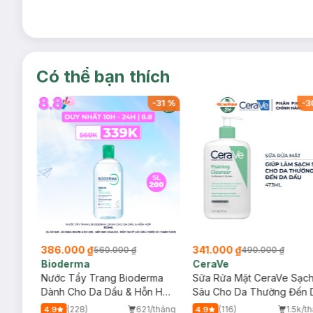
Có thể bạn thích
-
32
%
-
31
%
-
3
386.000 ₫
341.000 ₫
560.000 ₫
490.000 ₫
Bioderma
CeraVe
rma
Nước Tẩy Trang Bioderma
Sữa Rửa Mặt CeraVe Sạc
m
Dành Cho Da Dầu & Hỗn Hợp
Sâu Cho Da Thường Đến 
500ml
Dầu 473ml
/tháng
(228)
621/tháng
(116)
1.5k/t
4.9
4.9