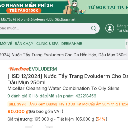
 Mặt
Tẩy tế bào chết
Bioderma
Nước Giặt
Bagsmart
Đăng 
Search icon
Tài kh
T
MỚI VỀ
BÁN CHẠY
CLINIC & SPA
DERMAHAIR
/2024] Nước Tẩy Trang Evoluderm Cho Da Hỗn Hợp, Dầu Mụn 250ml
EVOLUDERM
[HSD 12/2024] Nước Tẩy Trang Evoluderm Cho D
Dầu Mụn 250ml
Micellar Cleansing Water Combination To Oily Skins
0
đánh giá
|
0
Hỏi đáp
|
Mã sản phẩm:
422218456
BILL 399K TẶNG Kem Dưỡng Tay Từ Bơ Hạt Mỡ Cấp Ẩm 50ml trị giá 125K
90.000 ₫
(Đã bao gồm VAT)
Giá thị trường:
195.000 ₫
- Tiết kiệm:
105.000 ₫
(
54
%
)