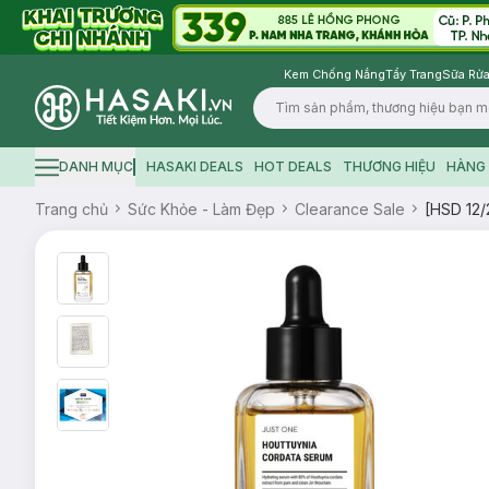
Kem Chống Nắng
Tẩy Trang
Sữa Rửa
Logo
DANH MỤC
HASAKI DEALS
HOT DEALS
THƯƠNG HIỆU
HÀNG 
Hamburger icon
Trang chủ
Sức Khỏe - Làm Đẹp
Clearance Sale
[HSD 12/