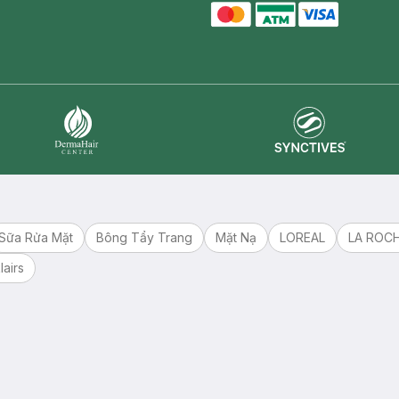
master card
ATM card
visa card
Synctives
Dermahair
Sữa Rửa Mặt
Bông Tẩy Trang
Mặt Nạ
LOREAL
LA ROC
lairs