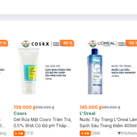
1
%
-
53
%
-
50
139.000 ₫
145.000 ₫
298.000 ₫
289.000 ₫
Cosrx
L'Oreal
h
Gel Rửa Mặt Cosrx Tràm Trà,
Nước Tẩy Trang L'Oreal Là
Da
0.5% BHA Có Độ pH Thấp
Sạch Sâu Trang Điểm 400ml
150ml
háng
(173)
(298)
916/thán
5.0
4.8