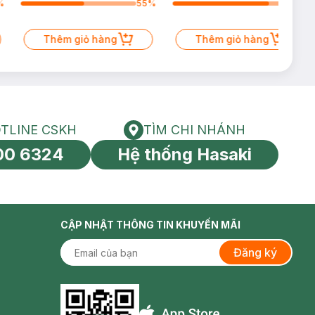
%
55
%
83
%
Thêm giỏ hàng
Thêm giỏ hàng
TLINE CSKH
TÌM CHI NHÁNH
HOTLINE CSKH
Tìm chi nhánh
00 6324
Hệ thống Hasaki
tín toàn cầu
CẬP NHẬT THÔNG TIN KHUYẾN MÃI
Đăng ký