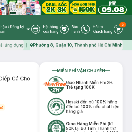
0
nhập
/
Đăng ký
Hệ thống
Bảo
Hỗ trợ
User Icon
Store Icon
Warranty Icon
Phone Icon
Cart I
oản
cửa hàng
hành
khách hàng
ải ứng dụng
Phường 8, Quận 10, Thành phố Hồ Chí Minh
Map icon
MIỄN PHÍ VẬN CHUYỂN
 Diếp Cá Cho
Giao Nhanh Miễn Phí 2H.
Trễ tặng 100K
Hasaki đền bù
100%
hãng
đền bù
100%
nếu phát hiện
n)
hàng giả
Giao Hàng Miễn Phí
(từ
90K tại 60 Tỉnh Thành trừ