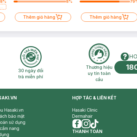
78
%
8
%
79
a
Thêm giỏ hàng
Thêm giỏ hàng
HO
18
n phí 2H
30 ngày đổi trả miễn phí
Thương hiệu uy 
Thương hiệu
30 ngày đổi
uy tín toàn
trả miễn phí
cầu
SAKI.VN
HỢP TÁC & LIÊN KẾT
iệu Hasaki.vn
Hasaki Clinic
sách bảo mật
Dermahair
hoản sử dụng
 cẩm nang
facebook
THANH TOÁN
instagram
tiktok
dụng