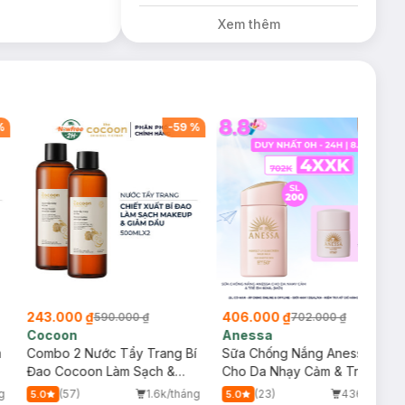
Đỏ Cherry 3.3g trị
Xem thêm
giá 378K (SL có
hạn)
%
-
59
%
-
42
%
243.000 ₫
406.000 ₫
590.000 ₫
702.000 ₫
Cocoon
Anessa
m
Combo 2 Nước Tẩy Trang Bí
Sữa Chống Nắng Anessa
Đao Cocoon Làm Sạch &
Cho Da Nhạy Cảm & Trẻ Em
Giảm Dầu 500ml
60ml (Mới)
g
(57)
1.6k/tháng
(23)
436/tháng
5.0
5.0