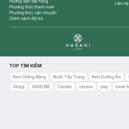
Hướng dẫn đặt hàng
Liên hệ
Phương thức thanh toán
Phương thức vận chuyển
Chính sách đổi trả
Clinic
TOP TÌM KIẾM
Kem Chống Nắng
Nước Tẩy Trang
Kem Dưỡng Ẩm
Obagi
VASELINE
Carslan
cerave
olay
toner k