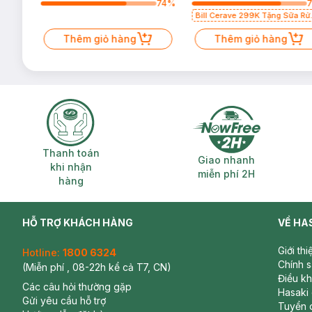
6
%
74
%
Bill Cerave 299K Tặng Sữa Rử
Mặt Cerave 30ml (SL có hạn)
Thêm giỏ hàng
Thêm giỏ hàng
Thanh toán khi nhận hàng
Giao nhanh miễ
Thanh toán
Giao nhanh
khi nhận
miễn phí 2H
hàng
HỖ TRỢ KHÁCH HÀNG
VỀ HA
Giới th
Hotline:
1800 6324
Chính 
(Miễn phí , 08-22h kể cả T7, CN)
Điều k
Các câu hỏi thường gặp
Hasaki
Gửi yêu cầu hỗ trợ
Tuyển 