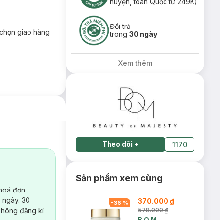
huyện, toàn Quốc từ 249K)
Đổi trả
chọn giao hàng
trong
30 ngày
Xem thêm
Theo dõi
+
1170
Sản phẩm xem cùng
 hoá đơn
 ngày. 30
370.000 ₫
-
36
%
không đăng kí
578.000 ₫
B.O.M