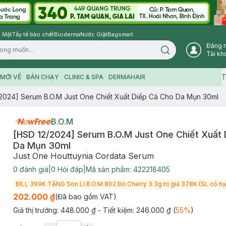
 Mặt
Tẩy tế bào chết
Bioderma
Nước Giặt
Bagsmart
Đăng 
Search icon
Tài kh
T
MỚI VỀ
BÁN CHẠY
CLINIC & SPA
DERMAHAIR
2024] Serum B.O.M Just One Chiết Xuất Diếp Cá Cho Da Mụn 30ml
B.O.M
[HSD 12/2024] Serum B.O.M Just One Chiết Xuất
Da Mụn 30ml
Just One Houttuynia Cordata Serum
0
đánh giá
|
0
Hỏi đáp
|
Mã sản phẩm:
422218405
BILL 399K TẶNG Son Lì B.O.M 802 Đỏ Cherry 3.3g trị giá 378K (SL có hạ
202.000 ₫
(Đã bao gồm VAT)
Giá thị trường:
448.000 ₫
- Tiết kiệm:
246.000 ₫
(
55
%
)