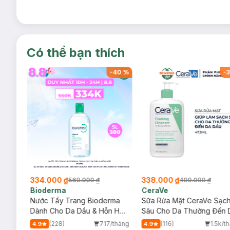
Có thể bạn thích
-
39
%
-
40
%
-
3
334.000 ₫
338.000 ₫
560.000 ₫
490.000 ₫
Bioderma
CeraVe
rma
Nước Tẩy Trang Bioderma
Sữa Rửa Mặt CeraVe Sạc
m
Dành Cho Da Dầu & Hỗn Hợp
Sâu Cho Da Thường Đến 
500ml
Dầu 473ml
/tháng
(228)
717/tháng
(116)
1.5k/t
4.9
4.9