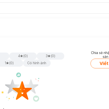
Chia sẻ nh
)
4
(
0
)
3
(
0
)
sản
Viết
1
(
0
)
Có hình ảnh