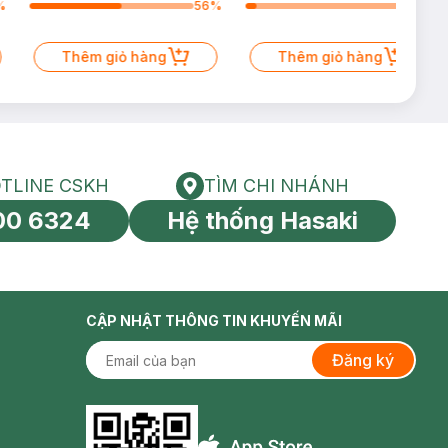
%
56
%
6
%
Thêm giỏ hàng
Thêm giỏ hàng
TLINE CSKH
TÌM CHI NHÁNH
HOTLINE CSKH
Tìm chi nhánh
00 6324
Hệ thống Hasaki
tín toàn cầu
CẬP NHẬT THÔNG TIN KHUYẾN MÃI
Đăng ký