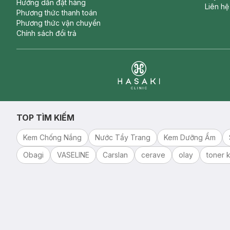
Hướng dẫn đặt hàng
Liên hệ
Phương thức thanh toán
Phương thức vận chuyển
Chính sách đổi trả
Clinic
TOP TÌM KIẾM
Kem Chống Nắng
Nước Tẩy Trang
Kem Dưỡng Ẩm
Obagi
VASELINE
Carslan
cerave
olay
toner k