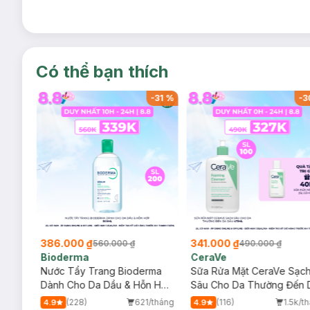
Có thể bạn thích
-
32
%
-
31
%
-
3
386.000 ₫
341.000 ₫
560.000 ₫
490.000 ₫
Bioderma
CeraVe
rma
Nước Tẩy Trang Bioderma
Sữa Rửa Mặt CeraVe Sạc
m
Dành Cho Da Dầu & Hỗn Hợp
Sâu Cho Da Thường Đến 
500ml
Dầu 473ml
/tháng
(228)
621/tháng
(116)
1.5k/t
4.9
4.9