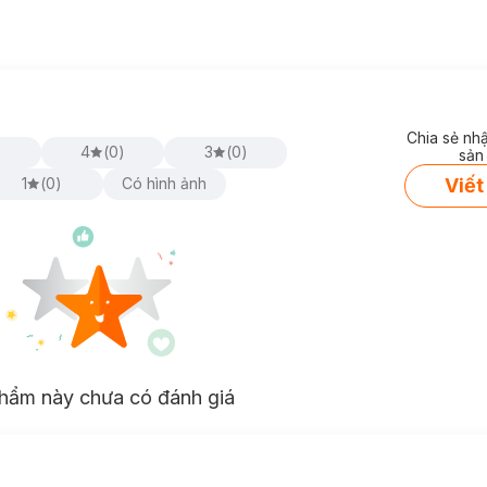
Chia sẻ nh
)
4
(
0
)
3
(
0
)
sản
Viết
1
(
0
)
Có hình ảnh
hẩm này chưa có đánh giá