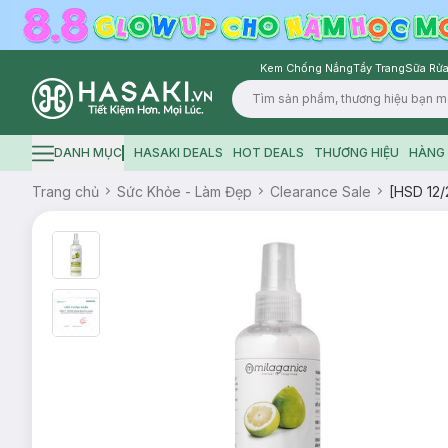
Kem Chống Nắng
Tẩy Trang
Sữa Rửa
Logo
DANH MỤC
HASAKI DEALS
HOT DEALS
THƯƠNG HIỆU
HÀNG 
Hamburger icon
Trang chủ
Sức Khỏe - Làm Đẹp
Clearance Sale
[HSD 12/