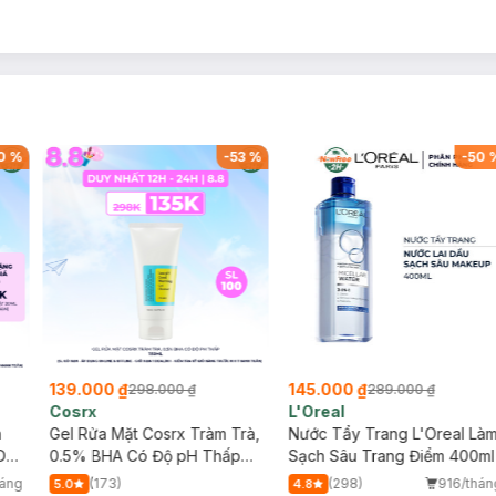
0
%
-
53
%
-
50
139.000 ₫
145.000 ₫
298.000 ₫
289.000 ₫
Cosrx
L'Oreal
h
Gel Rửa Mặt Cosrx Tràm Trà,
Nước Tẩy Trang L'Oreal Là
Da
0.5% BHA Có Độ pH Thấp
Sạch Sâu Trang Điểm 400ml
150ml
háng
(173)
(298)
916/thán
5.0
4.8