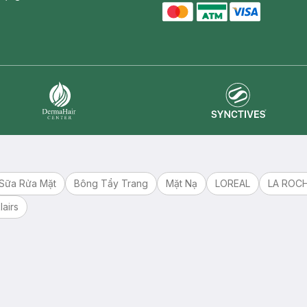
master card
ATM card
visa card
Synctives
Dermahair
Sữa Rửa Mặt
Bông Tẩy Trang
Mặt Nạ
LOREAL
LA ROC
lairs