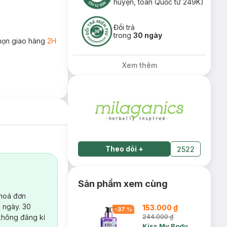
huyện, toàn Quốc từ 249K)
Đổi trả
trong
30 ngày
họn giao hàng
2H
Xem thêm
Theo dõi
+
2522
Sản phẩm xem cùng
 hoá đơn
 ngày. 30
153.000 ₫
-
37
%
không đăng kí
244.000 ₫
Kiss My Body