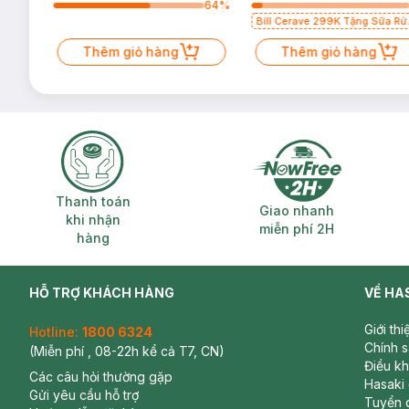
64
%
64
%
Bill Cerave 299K Tặng Sữa Rử
Mặt Cerave 30ml (SL có hạn)
Thêm giỏ hàng
Thêm giỏ hàng
Thanh toán khi nhận hàng
Giao nhanh miễ
Thanh toán
Giao nhanh
khi nhận
miễn phí 2H
hàng
HỖ TRỢ KHÁCH HÀNG
VỀ HA
Giới th
Hotline:
1800 6324
Chính 
(Miễn phí , 08-22h kể cả T7, CN)
Điều k
Các câu hỏi thường gặp
Hasaki
Gửi yêu cầu hỗ trợ
Tuyển 