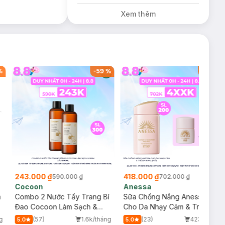
Diếp Cá
Xem thêm
Milaganics Giảm
Mụn, Mờ Vết
Thâm 100g (SL
Có Hạn)
%
-
59
%
-
40
%
243.000 ₫
418.000 ₫
590.000 ₫
702.000 ₫
Cocoon
Anessa
m
Combo 2 Nước Tẩy Trang Bí
Sữa Chống Nắng Anessa
Đao Cocoon Làm Sạch &
Cho Da Nhạy Cảm & Trẻ Em
Giảm Dầu 500ml
60ml (Mới)
g
(57)
1.6k/tháng
(23)
423/tháng
5.0
5.0