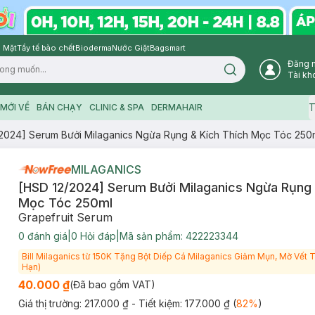
 Mặt
Tẩy tế bào chết
Bioderma
Nước Giặt
Bagsmart
Đăng 
Search icon
Tài kh
T
MỚI VỀ
BÁN CHẠY
CLINIC & SPA
DERMAHAIR
2024] Serum Bưởi Milaganics Ngừa Rụng & Kích Thích Mọc Tóc 250
MILAGANICS
[HSD 12/2024] Serum Bưởi Milaganics Ngừa Rụng 
Mọc Tóc 250ml
Grapefruit Serum
0
đánh giá
|
0
Hỏi đáp
|
Mã sản phẩm:
422223344
Bill Milaganics từ 150K Tặng Bột Diếp Cá Milaganics Giảm Mụn, Mờ Vết
Hạn)
40.000 ₫
(Đã bao gồm VAT)
Giá thị trường:
217.000 ₫
- Tiết kiệm:
177.000 ₫
(
82
%
)