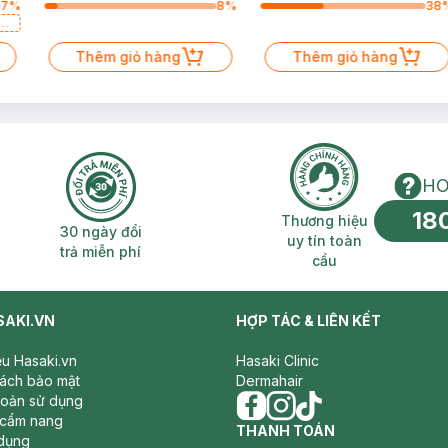
7
%
8
%
38
a
Thêm giỏ hàng
Thêm giỏ hàng
HO
18
n phí 2H
30 ngày đổi trả miễn phí
Thương hiệu uy 
Thương hiệu
30 ngày đổi
uy tín toàn
trả miễn phí
cầu
SAKI.VN
HỢP TÁC & LIÊN KẾT
iệu Hasaki.vn
Hasaki Clinic
sách bảo mật
Dermahair
hoản sử dụng
 cẩm nang
facebook
THANH TOÁN
instagram
tiktok
dụng