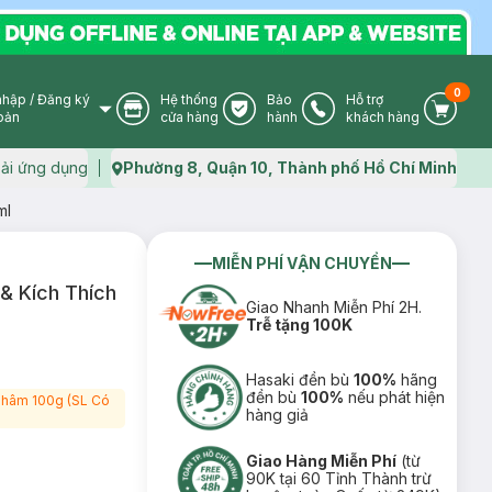
0
nhập
/
Đăng ký
Hệ thống
Bảo
Hỗ trợ
User Icon
Store Icon
Warranty Icon
Phone Icon
Cart I
oản
cửa hàng
hành
khách hàng
ải ứng dụng
Phường 8, Quận 10, Thành phố Hồ Chí Minh
Map icon
ml
MIỄN PHÍ VẬN CHUYỂN
& Kích Thích
Giao Nhanh Miễn Phí 2H.
Trễ tặng 100K
Hasaki đền bù
100%
hãng
đền bù
100%
nếu phát hiện
 Thâm 100g (SL Có
hàng giả
Giao Hàng Miễn Phí
(từ
90K tại 60 Tỉnh Thành trừ