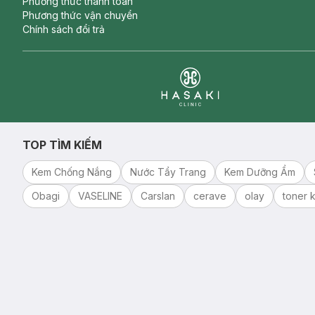
Phương thức thanh toán
Phương thức vận chuyển
Chính sách đổi trả
Clinic
TOP TÌM KIẾM
Kem Chống Nắng
Nước Tẩy Trang
Kem Dưỡng Ẩm
Obagi
VASELINE
Carslan
cerave
olay
toner k