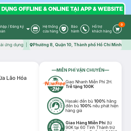
0
nhập
/
Đăng ký
Hệ thống
Bảo
Hỗ trợ
User Icon
Store Icon
Warranty Icon
Phone Icon
Cart I
oản
cửa hàng
hành
khách hàng
ải ứng dụng
Phường 8, Quận 10, Thành phố Hồ Chí Minh
Map icon
MIỄN PHÍ VẬN CHUYỂN
ừa Lão Hóa
Giao Nhanh Miễn Phí 2H.
Trễ tặng 100K
Hasaki đền bù
100%
hãng
đền bù
100%
nếu phát hiện
hàng giả
Giao Hàng Miễn Phí
(từ
90K tại 60 Tỉnh Thành trừ