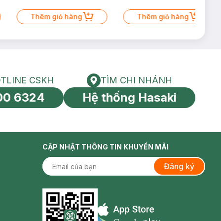
Thêm giỏ hàng
Thêm giỏ hàng
TLINE CSKH
TÌM CHI NHÁNH
HOTLINE CSKH
Tìm chi nhánh
00 6324
Hệ thống Hasaki
tín toàn cầu
CẬP NHẬT THÔNG TIN KHUYẾN MÃI
Đăng ký