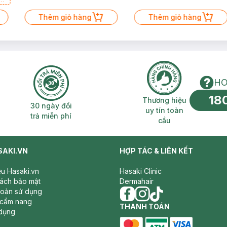
a
Thêm giỏ hàng
Thêm giỏ hàng
HO
18
n phí 2H
30 ngày đổi trả miễn phí
Thương hiệu uy 
Thương hiệu
30 ngày đổi
uy tín toàn
trả miễn phí
cầu
SAKI.VN
HỢP TÁC & LIÊN KẾT
iệu Hasaki.vn
Hasaki Clinic
sách bảo mật
Dermahair
hoản sử dụng
 cẩm nang
facebook
THANH TOÁN
instagram
tiktok
dụng