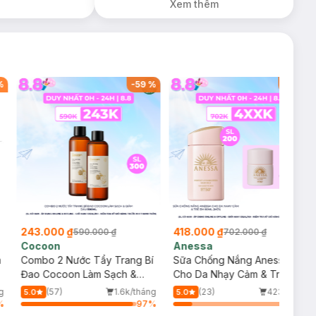
Xem thêm
%
-
59
%
-
40
%
243.000 ₫
418.000 ₫
590.000 ₫
702.000 ₫
Cocoon
Anessa
m
Combo 2 Nước Tẩy Trang Bí
Sữa Chống Nắng Anessa
Đao Cocoon Làm Sạch &
Cho Da Nhạy Cảm & Trẻ Em
Giảm Dầu 500ml
60ml (Mới)
g
(57)
1.6k/tháng
(23)
423/tháng
5.0
5.0
%
97
%
16
%