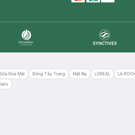
master card
ATM card
visa card
Synctives
Dermahair
Sữa Rửa Mặt
Bông Tẩy Trang
Mặt Nạ
LOREAL
LA ROC
lairs