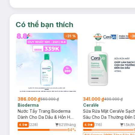
Có thể bạn thích
-
34
%
-
31
%
-
3
386.000 ₫
341.000 ₫
560.000 ₫
490.000 ₫
Bioderma
CeraVe
rma
Nước Tẩy Trang Bioderma
Sữa Rửa Mặt CeraVe Sạc
m
Dành Cho Da Dầu & Hỗn Hợp
Sâu Cho Da Thường Đến 
500ml
Dầu 473ml
/tháng
(228)
621/tháng
(116)
1.5k/t
4.9
4.9
64
%
64
%