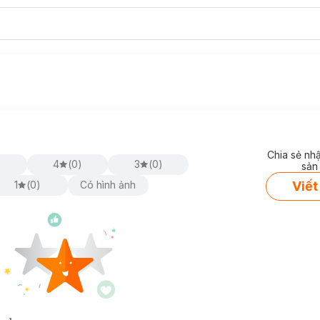
Chia sẻ nh
)
4
(
0
)
3
(
0
)
sản
Viết
1
(
0
)
Có hình ảnh