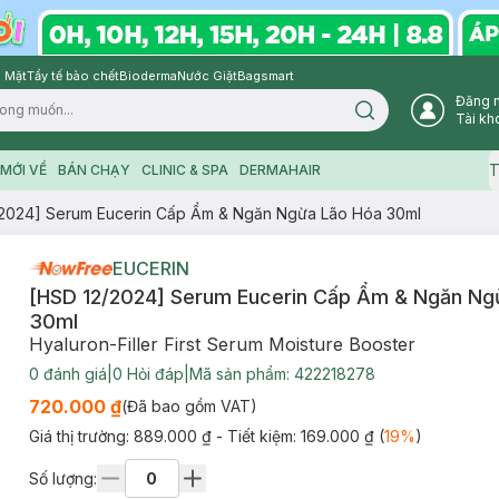
 Mặt
Tẩy tế bào chết
Bioderma
Nước Giặt
Bagsmart
Đăng 
Search icon
Tài kh
T
MỚI VỀ
BÁN CHẠY
CLINIC & SPA
DERMAHAIR
/2024] Serum Eucerin Cấp Ẩm & Ngăn Ngừa Lão Hóa 30ml
EUCERIN
[HSD 12/2024] Serum Eucerin Cấp Ẩm & Ngăn Ng
30ml
Hyaluron-Filler First Serum Moisture Booster
0
đánh giá
|
0
Hỏi đáp
|
Mã sản phẩm:
422218278
720.000 ₫
(Đã bao gồm VAT)
Giá thị trường:
889.000 ₫
- Tiết kiệm:
169.000 ₫
(
19
%
)
Số lượng: