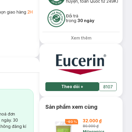
huyện, toàn Quốc từ 249K)
họn giao hàng
2H
Đổi trả
trong
30 ngày
Xem thêm
Theo dõi
+
8107
Sản phẩm xem cùng
 hoá đơn
 ngày. 30
32.000 ₫
-
60
%
không đăng kí
80.000 ₫
Milaganics