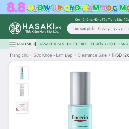
Kem Chống Nắng
Tẩy Trang
Sữa Rửa
Logo
DANH MỤC
HASAKI DEALS
HOT DEALS
THƯƠNG HIỆU
HÀNG 
Hamburger icon
Trang chủ
Sức Khỏe - Làm Đẹp
Clearance Sale
[HSD 12