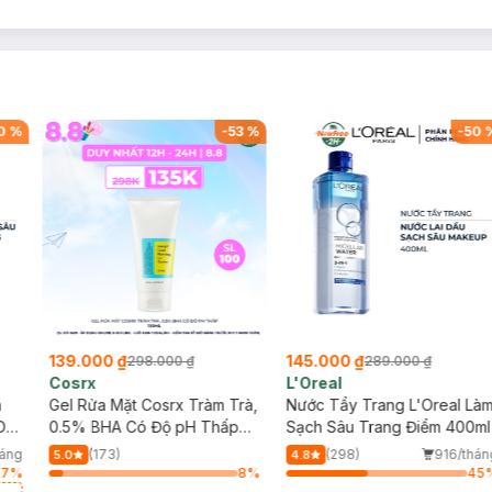
0
%
-
53
%
-
50
139.000 ₫
145.000 ₫
298.000 ₫
289.000 ₫
Cosrx
L'Oreal
h
Gel Rửa Mặt Cosrx Tràm Trà,
Nước Tẩy Trang L'Oreal Là
Da
0.5% BHA Có Độ pH Thấp
Sạch Sâu Trang Điểm 400ml
150ml
háng
(173)
(298)
916/thán
5.0
4.8
17
%
8
%
45