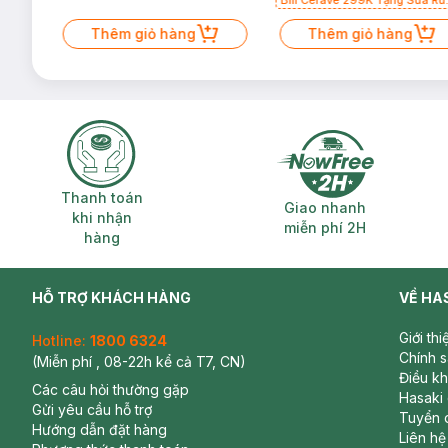
Bill Cerave 299K Tặng Sữa Rử
Mặt Cerave 30ml (SL có hạn)
Thêm giỏ hàng
Thêm giỏ hàng
Thanh toán khi nhận hàng
Giao nhanh miễ
Thanh toán
Giao nhanh
khi nhận
miễn phí 2H
hàng
HỖ TRỢ KHÁCH HÀNG
VỀ HA
Giới th
Hotline:
1800 6324
Chính 
(Miễn phí , 08-22h kể cả T7, CN)
Điều k
Các câu hỏi thường gặp
Hasaki
Gửi yêu cầu hỗ trợ
Tuyển 
Hướng dẫn đặt hàng
Liên hệ