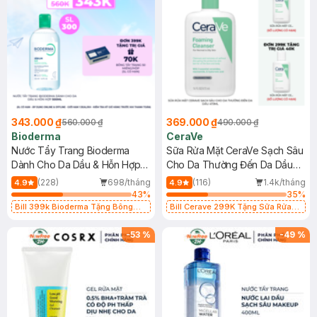
343.000 ₫
369.000 ₫
560.000 ₫
490.000 ₫
Bioderma
CeraVe
Nước Tẩy Trang Bioderma
Sữa Rửa Mặt CeraVe Sạch Sâu
Dành Cho Da Dầu & Hỗn Hợp
Cho Da Thường Đến Da Dầu
500ml
473ml
(228)
698/tháng
(116)
1.4k/tháng
4.9
4.9
43
%
35
%
Bill 399k Bioderma Tặng Bông
Bill Cerave 299K Tặng Sữa Rửa
Tẩy Trang Hộp 50 Miếng (SL có
Mặt Cerave 30ml (SL có hạn)
hạn)
-
53
%
-
49
%