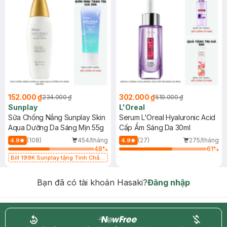
152.000 ₫
302.000 ₫
234.000 ₫
519.000 ₫
Sunplay
L'Oreal
Sữa Chống Nắng Sunplay Skin
Serum L'Oreal Hyaluronic Acid
Aqua Dưỡng Da Sáng Mịn 55g
Cấp Ẩm Sáng Da 30ml
(108)
454/tháng
(27)
275/tháng
4.9
4.9
48
%
61
%
Bill 199K Sunplay tặng Tinh Chất
Chống Nắng 7g trị giá 30K (SL có
hạn)
Bạn đã có tài khoản Hasaki?
Đăng nhập