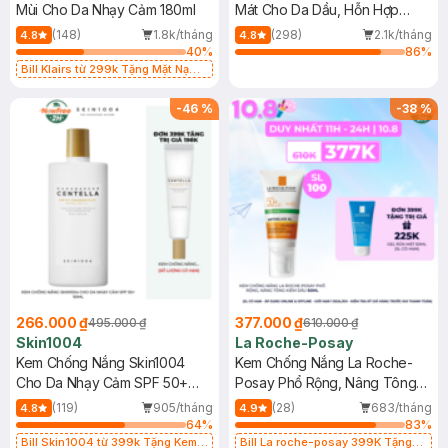
Mùi Cho Da Nhạy Cảm 180ml
Mát Cho Da Dầu, Hỗn Hợp
400ml
(148)
1.8k/tháng
(298)
2.1k/tháng
4.8
4.8
40
%
86
%
Bill Klairs từ 299k Tặng Mặt Nạ
Làm Dịu Da & Kiểm Soát Dầu Nhờn
25ml (SL Có Hạn)
-
46
%
-
38
%
266.000 ₫
377.000 ₫
495.000 ₫
610.000 ₫
Skin1004
La Roche-Posay
Kem Chống Nắng Skin1004
Kem Chống Nắng La Roche-
Cho Da Nhạy Cảm SPF 50+
Posay Phổ Rộng, Nâng Tông
50ml
Kiềm Dầu 50ml
(119)
905/tháng
(28)
683/tháng
4.8
4.9
64
%
83
%
Bill Skin1004 từ 399k Tặng Kem
Bill La roche-posay 399K Tặng