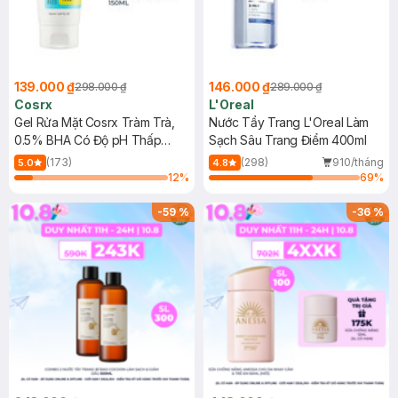
139.000 ₫
146.000 ₫
298.000 ₫
289.000 ₫
Cosrx
L'Oreal
Gel Rửa Mặt Cosrx Tràm Trà,
Nước Tẩy Trang L'Oreal Làm
0.5% BHA Có Độ pH Thấp
Sạch Sâu Trang Điểm 400ml
150ml
(173)
(298)
910/tháng
5.0
4.8
12
%
69
%
-
59
%
-
36
%