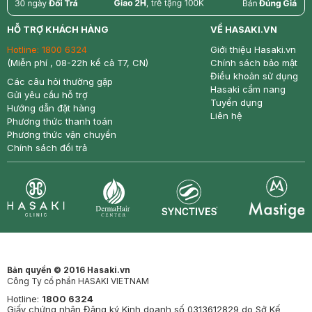
return
nowfree
price
HỖ TRỢ KHÁCH HÀNG
VỀ HASAKI.VN
Hotline:
1800 6324
Giới thiệu Hasaki.vn
(Miễn phí , 08-22h kể cả T7, CN)
Chính sách bảo mật
Điều khoản sử dụng
Các câu hỏi thường gặp
Hasaki cẩm nang
Gửi yêu cầu hỗ trợ
Tuyển dụng
Hướng dẫn đặt hàng
Liên hệ
Phương thức thanh toán
Phương thức vận chuyển
Chính sách đổi trả
Synctives
Clinic
Dermahair
Mastige
Bản quyền © 2016 Hasaki.vn
Công Ty cổ phần HASAKI VIETNAM
Hotline:
1800 6324
Giấy chứng nhận Đăng ký Kinh doanh số 0313612829 do Sở Kế