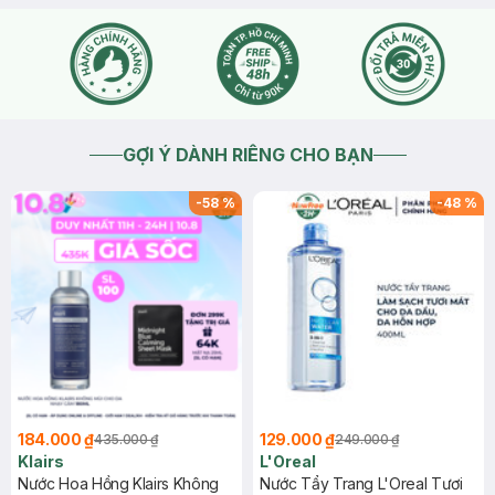
GỢI Ý DÀNH RIÊNG CHO BẠN
-
58
%
-
48
%
184.000 ₫
129.000 ₫
435.000 ₫
249.000 ₫
Klairs
L'Oreal
Nước Hoa Hồng Klairs Không
Nước Tẩy Trang L'Oreal Tươi