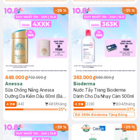
Chống Nắng Cho Da Nhạy Cảm
Gel rửa mặt da dầu nhạy cảm 50ml
SPF 50+ 20ml (SL Có Hạn)
(SL có hạn)
-
36
%
-
35
%
448.000 ₫
363.000 ₫
702.000 ₫
560.000 ₫
Anessa
Bioderma
Sữa Chống Nắng Anessa
Nước Tẩy Trang Bioderma
Dưỡng Da Kiềm Dầu 60ml (Bản
Dành Cho Da Nhạy Cảm 500ml
Mới)
(44)
481/tháng
(228)
804/tháng
4.9
4.9
35
%
37
%
Bill 399k Bioderma Tặng Bông
Tẩy Trang Hộp 50 Miếng (SL có
hạn)
-
39
%
-
25
%