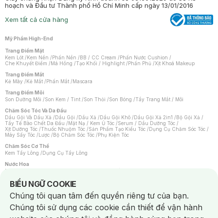
hoạch và Đầu tư Thành phố Hồ Chí Minh cấp ngày 13/01/2016
Xem tất cả cửa hàng
Mỹ Phẩm High-End
Trang Điểm Mặt
Kem Lót
/
Kem Nền
/
Phấn Nền
/
BB / CC Cream
/
Phấn Nước Cushion
/
Che Khuyết Điểm
/
Má Hồng
/
Tạo Khối / Highlight
/
Phấn Phủ
/
Xịt Khoá Makeup
Trang Điểm Mắt
Kẻ Mày
/
Kẻ Mắt
/
Phấn Mắt
/
Mascara
Trang Điểm Môi
Son Dưỡng Môi
/
Son Kem / Tint
/
Son Thỏi
/
Son Bóng
/
Tẩy Trang Mắt / Môi
Chăm Sóc Tóc Và Da Đầu
Dầu Gội Và Dầu Xả
/
Dầu Gội
/
Dầu Xả
/
Dầu Gội Khô
/
Dầu Gội Xả 2in1
/
Bộ Gội Xả
/
Tẩy Tế Bào Chết Da Đầu
/
Mặt Nạ / Kem Ủ Tóc
/
Serum / Dầu Dưỡng Tóc
/
Xịt Dưỡng Tóc
/
Thuốc Nhuộm Tóc
/
Sản Phẩm Tạo Kiểu Tóc
/
Dụng Cụ Chăm Sóc Tóc
/
Máy Sấy Tóc
/
Lược
/
Bộ Chăm Sóc Tóc
/
Phụ Kiện Tóc
Chăm Sóc Cơ Thể
Kem Tẩy Lông
/
Dụng Cụ Tẩy Lông
Nước Hoa
Nước Hoa Nữ
/
Nước Hoa Nam
/
Nước Hoa Cao Cấp
/
Xịt Thơm Toàn Thân
/
Nước Hoa Vùng Kín
Notice about cookies usage
BIỂU NGỮ COOKIE
Chăm Sóc Cá Nhân
Chúng tôi quan tâm đến quyền riêng tư của bạn.
Chống Muỗi
/
Khẩu Trang
/
Máy Massage
/
Mặt Nạ Xông Hơi
/
Nước Rửa Tay
/
Sản Phẩm Chăm Sóc Khác
/
Bàn Chải Đánh Răng
/
Bàn Chải Điện
/
Chúng tôi sử dụng các cookie cần thiết để vận hành
Hỗ Trợ Trắng Răng
/
Kem Đánh Răng
/
Máy Tăm Nước
/
Nước Súc Miệng
/
Tăm / Chỉ Nha Khoa
/
Xịt Thơm Miệng
/
Dung Dịch Vệ Sinh
/
Dưỡng Vùng Kín
/