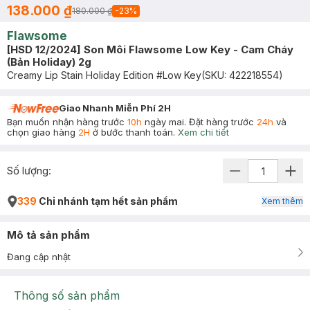
138.000 ₫
180.000 ₫
-
23
%
Flawsome
[HSD 12/2024] Son Môi Flawsome Low Key - Cam Cháy
(Bản Holiday) 2g
Creamy Lip Stain Holiday Edition #Low Key
(SKU:
422218554
)
Giao Nhanh Miễn Phí 2H
Bạn muốn nhận hàng trước
10h
ngày mai. Đặt hàng trước
24h
và
chọn giao hàng
2H
ở bước thanh toán.
Xem chi tiết
Số lượng:
339
Chi nhánh tạm hết sản phẩm
Xem thêm
Mô tả sản phẩm
Đang cập nhật
Thông số sản phẩm