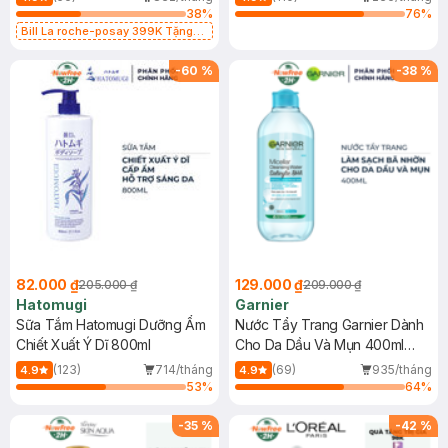
38
%
76
%
Bill La roche-posay 399K Tặng
Gel rửa mặt da dầu nhạy cảm 50ml
(SL có hạn)
-
60
%
-
38
%
82.000 ₫
129.000 ₫
205.000 ₫
209.000 ₫
Hatomugi
Garnier
Sữa Tắm Hatomugi Dưỡng Ẩm
Nước Tẩy Trang Garnier Dành
Chiết Xuất Ý Dĩ 800ml
Cho Da Dầu Và Mụn 400ml
(Mới)
(123)
714/tháng
(69)
935/tháng
4.9
4.9
53
%
64
%
-
35
%
-
42
%