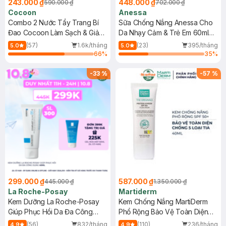
243.000 ₫
448.000 ₫
590.000 ₫
702.000 ₫
Cocoon
Anessa
Combo 2 Nước Tẩy Trang Bí
Sữa Chống Nắng Anessa Cho
Đao Cocoon Làm Sạch & Giảm
Da Nhạy Cảm & Trẻ Em 60ml
Dầu 500ml
(Mới)
(57)
1.6k/tháng
(23)
395/tháng
5.0
5.0
66
%
35
%
-
33
%
-
57
%
299.000 ₫
587.000 ₫
445.000 ₫
1.350.000 ₫
La Roche-Posay
Martiderm
Kem Dưỡng La Roche-Posay
Kem Chống Nắng MartiDerm
Giúp Phục Hồi Da Đa Công
Phổ Rộng Bảo Vệ Toàn Diện
Dụng 40ml
40ml
(56)
832/tháng
(110)
236/tháng
4.9
4.9