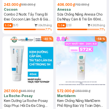
243.000 ₫
406.000 ₫
590.000 ₫
702.000 ₫
Cocoon
Anessa
Combo 2 Nước Tẩy Trang Bí
Sữa Chống Nắng Anessa Cho
Đao Cocoon Làm Sạch & Giảm
Da Nhạy Cảm & Trẻ Em 60ml
Dầu 500ml
(Mới)
(57)
1.6k/tháng
(23)
436/tháng
5.0
5.0
77
%
71
%
-
40
%
-
58
%
267.000 ₫
572.000 ₫
445.000 ₫
1.350.000 ₫
La Roche-Posay
Martiderm
Kem Dưỡng La Roche-Posay
Kem Chống Nắng MartiDerm
Giúp Phục Hồi Da Đa Công
Phổ Rộng Bảo Vệ Toàn Diện