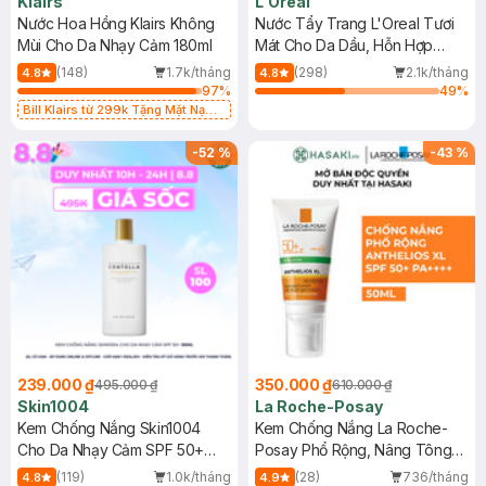
Klairs
L'Oreal
Nước Hoa Hồng Klairs Không
Nước Tẩy Trang L'Oreal Tươi
Mùi Cho Da Nhạy Cảm 180ml
Mát Cho Da Dầu, Hỗn Hợp
400ml
(148)
1.7k/tháng
(298)
2.1k/tháng
4.8
4.8
97
%
49
%
Bill Klairs từ 299k Tặng Mặt Nạ
Làm Dịu Da & Kiểm Soát Dầu Nhờn
25ml (SL Có Hạn)
-
52
%
-
43
%
239.000 ₫
350.000 ₫
495.000 ₫
610.000 ₫
Skin1004
La Roche-Posay
Kem Chống Nắng Skin1004
Kem Chống Nắng La Roche-
Cho Da Nhạy Cảm SPF 50+
Posay Phổ Rộng, Nâng Tông
50ml
Kiềm Dầu 50ml
(119)
1.0k/tháng
(28)
736/tháng
4.8
4.9