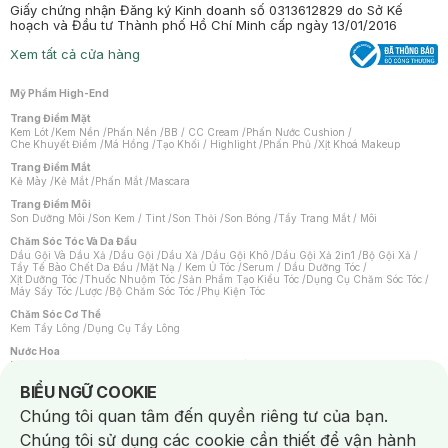
Giấy chứng nhận Đăng ký Kinh doanh số 0313612829 do Sở Kế
hoạch và Đầu tư Thành phố Hồ Chí Minh cấp ngày 13/01/2016
Xem tất cả cửa hàng
Mỹ Phẩm High-End
Trang Điểm Mặt
Kem Lót
/
Kem Nền
/
Phấn Nền
/
BB / CC Cream
/
Phấn Nước Cushion
/
Che Khuyết Điểm
/
Má Hồng
/
Tạo Khối / Highlight
/
Phấn Phủ
/
Xịt Khoá Makeup
Trang Điểm Mắt
Kẻ Mày
/
Kẻ Mắt
/
Phấn Mắt
/
Mascara
Trang Điểm Môi
Son Dưỡng Môi
/
Son Kem / Tint
/
Son Thỏi
/
Son Bóng
/
Tẩy Trang Mắt / Môi
Chăm Sóc Tóc Và Da Đầu
Dầu Gội Và Dầu Xả
/
Dầu Gội
/
Dầu Xả
/
Dầu Gội Khô
/
Dầu Gội Xả 2in1
/
Bộ Gội Xả
/
Tẩy Tế Bào Chết Da Đầu
/
Mặt Nạ / Kem Ủ Tóc
/
Serum / Dầu Dưỡng Tóc
/
Xịt Dưỡng Tóc
/
Thuốc Nhuộm Tóc
/
Sản Phẩm Tạo Kiểu Tóc
/
Dụng Cụ Chăm Sóc Tóc
/
Máy Sấy Tóc
/
Lược
/
Bộ Chăm Sóc Tóc
/
Phụ Kiện Tóc
Chăm Sóc Cơ Thể
Kem Tẩy Lông
/
Dụng Cụ Tẩy Lông
Nước Hoa
Nước Hoa Nữ
/
Nước Hoa Nam
/
Nước Hoa Cao Cấp
/
Xịt Thơm Toàn Thân
/
Nước Hoa Vùng Kín
Notice about cookies usage
BIỂU NGỮ COOKIE
Chăm Sóc Cá Nhân
Chúng tôi quan tâm đến quyền riêng tư của bạn.
Chống Muỗi
/
Khẩu Trang
/
Máy Massage
/
Mặt Nạ Xông Hơi
/
Nước Rửa Tay
/
Sản Phẩm Chăm Sóc Khác
/
Bàn Chải Đánh Răng
/
Bàn Chải Điện
/
Chúng tôi sử dụng các cookie cần thiết để vận hành
Hỗ Trợ Trắng Răng
/
Kem Đánh Răng
/
Máy Tăm Nước
/
Nước Súc Miệng
/