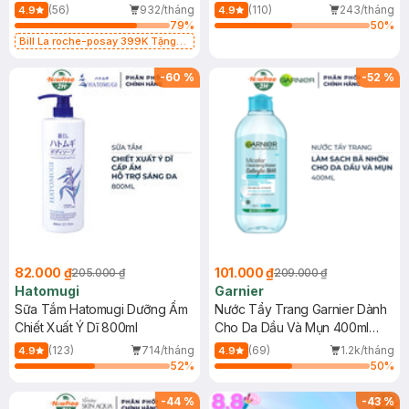
Dụng 40ml
40ml
(56)
932/tháng
(110)
243/tháng
4.9
4.9
79
%
50
%
Bill La roche-posay 399K Tặng
Gel rửa mặt da dầu nhạy cảm 50ml
(SL có hạn)
-
60
%
-
52
%
82.000 ₫
101.000 ₫
205.000 ₫
209.000 ₫
Hatomugi
Garnier
Sữa Tắm Hatomugi Dưỡng Ẩm
Nước Tẩy Trang Garnier Dành
Chiết Xuất Ý Dĩ 800ml
Cho Da Dầu Và Mụn 400ml
(Mới)
(123)
714/tháng
(69)
1.2k/tháng
4.9
4.9
52
%
50
%
-
44
%
-
43
%