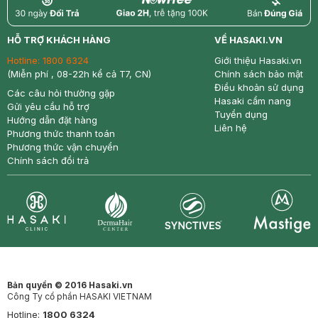
return
nowfree
price
HỖ TRỢ KHÁCH HÀNG
VỀ HASAKI.VN
Hotline:
1800 6324
Giới thiệu Hasaki.vn
(Miễn phí , 08-22h kể cả T7, CN)
Chính sách bảo mật
Điều khoản sử dụng
Các câu hỏi thường gặp
Hasaki cẩm nang
Gửi yêu cầu hỗ trợ
Tuyển dụng
Hướng dẫn đặt hàng
Liên hệ
Phương thức thanh toán
Phương thức vận chuyển
Chính sách đổi trả
Synctives
Clinic
Dermahair
Mastige
Bản quyền © 2016 Hasaki.vn
Công Ty cổ phần HASAKI VIETNAM
Hotline:
1800 6324