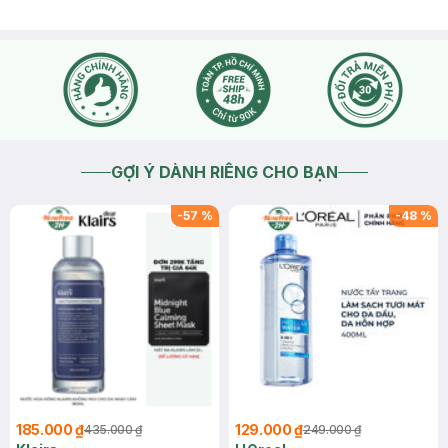
GỢI Ý DÀNH RIÊNG CHO BẠN
-
57
%
-
48
%
185.000 ₫
129.000 ₫
435.000 ₫
249.000 ₫