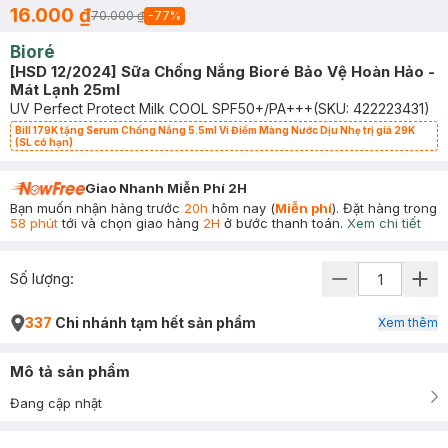
16.000 ₫
70.000 ₫
-
77
%
Bioré
[HSD 12/2024] Sữa Chống Nắng Bioré Bảo Vệ Hoàn Hảo -
Mát Lạnh 25ml
UV Perfect Protect Milk COOL SPF50+/PA+++
(SKU:
422223431
)
Bill 179K tặng Serum Chống Nắng 5.5ml Vi Điểm Màng Nước Dịu Nhẹ trị giá 29K
(SL có hạn)
Giao Nhanh Miễn Phí 2H
Bạn muốn nhận hàng trước
20h
hôm nay (
Miễn phí
). Đặt hàng trong
58 phút
tới và chọn giao hàng
2H
ở bước thanh toán.
Xem chi tiết
Số lượng:
337
Chi nhánh tạm hết sản phẩm
Xem thêm
Mô tả sản phẩm
Đang cập nhật