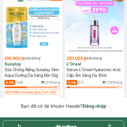
130.000 ₫
297.000 ₫
234.000 ₫
519.000 ₫
Sunplay
L'Oreal
Sữa Chống Nắng Sunplay Skin
Serum L'Oreal Hyaluronic Acid
Aqua Dưỡng Da Sáng Mịn 55g
Cấp Ẩm Sáng Da 30ml
(108)
531/tháng
(27)
279/tháng
4.9
4.9
46
%
7
%
Bill 199K Sunplay tặng Tinh Chất
Chống Nắng 7g trị giá 30K (SL có
hạn)
Bạn đã có tài khoản Hasaki?
Đăng nhập