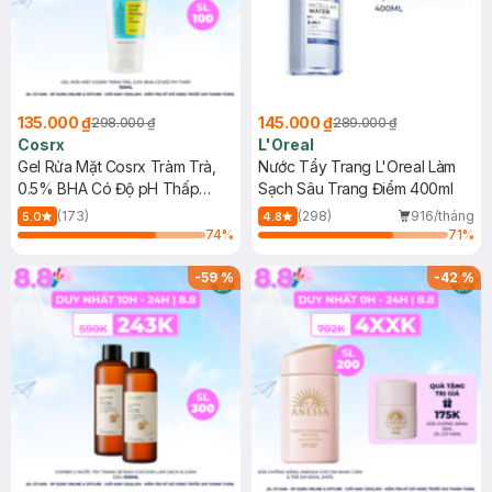
135.000 ₫
145.000 ₫
298.000 ₫
289.000 ₫
Cosrx
L'Oreal
Gel Rửa Mặt Cosrx Tràm Trà,
Nước Tẩy Trang L'Oreal Làm
0.5% BHA Có Độ pH Thấp
Sạch Sâu Trang Điểm 400ml
150ml
(173)
(298)
916/tháng
5.0
4.8
74
%
71
%
-
59
%
-
42
%