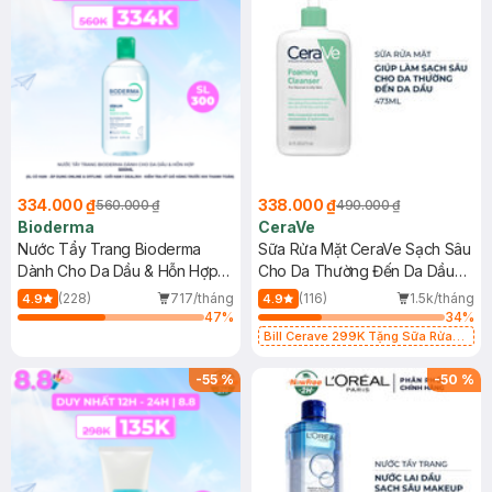
334.000 ₫
338.000 ₫
560.000 ₫
490.000 ₫
Bioderma
CeraVe
Nước Tẩy Trang Bioderma
Sữa Rửa Mặt CeraVe Sạch Sâu
Dành Cho Da Dầu & Hỗn Hợp
Cho Da Thường Đến Da Dầu
500ml
473ml
(228)
717/tháng
(116)
1.5k/tháng
4.9
4.9
47
%
34
%
Bill Cerave 299K Tặng Sữa Rửa
Mặt Cerave 30ml (SL có hạn)
-
55
%
-
50
%