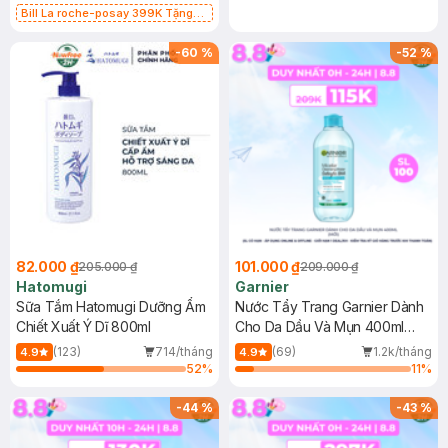
Bill La roche-posay 399K Tặng
Gel rửa mặt da dầu nhạy cảm 50ml
(SL có hạn)
-
60
%
-
52
%
82.000 ₫
101.000 ₫
205.000 ₫
209.000 ₫
Hatomugi
Garnier
Sữa Tắm Hatomugi Dưỡng Ẩm
Nước Tẩy Trang Garnier Dành
Chiết Xuất Ý Dĩ 800ml
Cho Da Dầu Và Mụn 400ml
(Mới)
(123)
714/tháng
(69)
1.2k/tháng
4.9
4.9
52
%
11
%
-
44
%
-
43
%