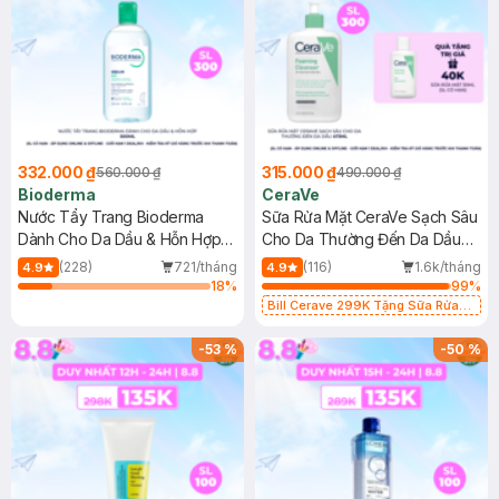
332.000 ₫
315.000 ₫
560.000 ₫
490.000 ₫
Bioderma
CeraVe
Nước Tẩy Trang Bioderma
Sữa Rửa Mặt CeraVe Sạch Sâu
Dành Cho Da Dầu & Hỗn Hợp
Cho Da Thường Đến Da Dầu
500ml
473ml
(228)
721/tháng
(116)
1.6k/tháng
4.9
4.9
18
%
99
%
Bill Cerave 299K Tặng Sữa Rửa
Mặt Cerave 30ml (SL có hạn)
-
53
%
-
50
%