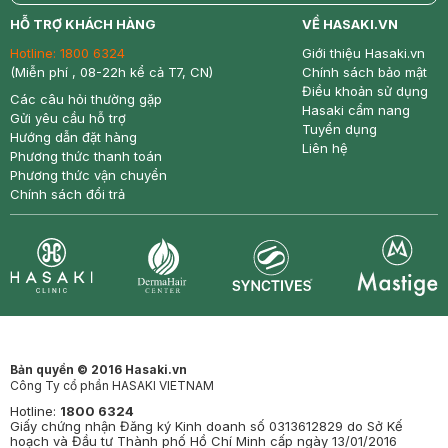
return
nowfree
price
HỖ TRỢ KHÁCH HÀNG
VỀ HASAKI.VN
Hotline:
1800 6324
Giới thiệu Hasaki.vn
(Miễn phí , 08-22h kể cả T7, CN)
Chính sách bảo mật
Điều khoản sử dụng
Các câu hỏi thường gặp
Hasaki cẩm nang
Gửi yêu cầu hỗ trợ
Tuyển dụng
Hướng dẫn đặt hàng
Liên hệ
Phương thức thanh toán
Phương thức vận chuyển
Chính sách đổi trả
Synctives
Clinic
Dermahair
Mastige
Bản quyền © 2016 Hasaki.vn
Công Ty cổ phần HASAKI VIETNAM
Hotline:
1800 6324
Giấy chứng nhận Đăng ký Kinh doanh số 0313612829 do Sở Kế
hoạch và Đầu tư Thành phố Hồ Chí Minh cấp ngày 13/01/2016