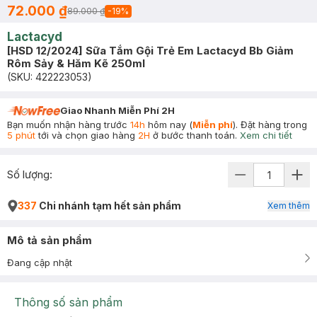
72.000 ₫
89.000 ₫
-
19
%
Lactacyd
[HSD 12/2024] Sữa Tắm Gội Trẻ Em Lactacyd Bb Giảm
Rôm Sảy & Hăm Kẽ 250ml
(SKU:
422223053
)
Giao Nhanh Miễn Phí 2H
Bạn muốn nhận hàng trước
14h
hôm nay (
Miễn phí
). Đặt hàng trong
5 phút
tới và chọn giao hàng
2H
ở bước thanh toán.
Xem chi tiết
Số lượng:
337
Chi nhánh tạm hết sản phẩm
Xem thêm
Mô tả sản phẩm
Đang cập nhật
Thông số sản phẩm