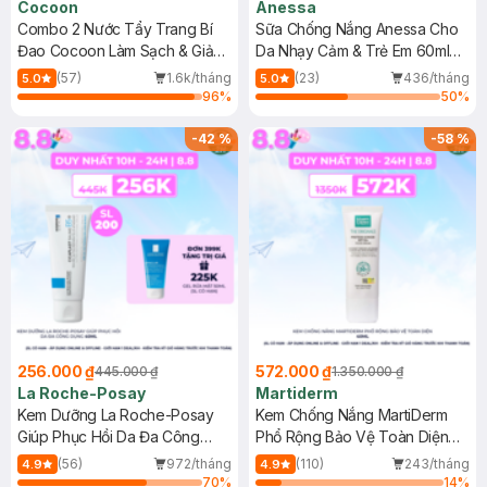
Cocoon
Anessa
Combo 2 Nước Tẩy Trang Bí
Sữa Chống Nắng Anessa Cho
Đao Cocoon Làm Sạch & Giảm
Da Nhạy Cảm & Trẻ Em 60ml
Dầu 500ml
(Mới)
(57)
1.6k/tháng
(23)
436/tháng
5.0
5.0
96
%
50
%
-
42
%
-
58
%
256.000 ₫
572.000 ₫
445.000 ₫
1.350.000 ₫
La Roche-Posay
Martiderm
Kem Dưỡng La Roche-Posay
Kem Chống Nắng MartiDerm
Giúp Phục Hồi Da Đa Công
Phổ Rộng Bảo Vệ Toàn Diện
Dụng 40ml
40ml
(56)
972/tháng
(110)
243/tháng
4.9
4.9
70
%
14
%