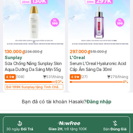
130.000 ₫
297.000 ₫
234.000 ₫
519.000 ₫
Sunplay
L'Oreal
Sữa Chống Nắng Sunplay Skin
Serum L'Oreal Hyaluronic Acid
Aqua Dưỡng Da Sáng Mịn 55g
Cấp Ẩm Sáng Da 30ml
(108)
531/tháng
(27)
279/tháng
4.9
4.9
93
%
4
%
Bill 199K Sunplay tặng Tinh Chất
Chống Nắng 7g trị giá 30K (SL có
hạn)
Bạn đã có tài khoản Hasaki?
Đăng nhập