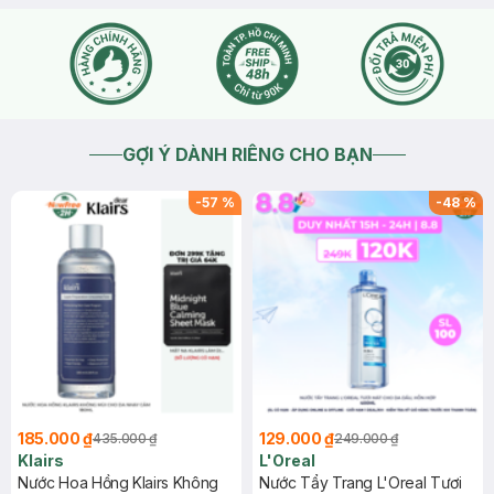
GỢI Ý DÀNH RIÊNG CHO BẠN
-
57
%
-
48
%
185.000 ₫
129.000 ₫
435.000 ₫
249.000 ₫
Klairs
L'Oreal
Nước Hoa Hồng Klairs Không
Nước Tẩy Trang L'Oreal Tươi