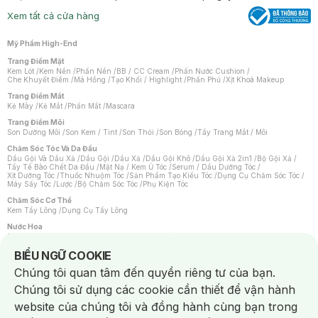
Xem tất cả cửa hàng
Mỹ Phẩm High-End
Trang Điểm Mặt
Kem Lót
/
Kem Nền
/
Phấn Nền
/
BB / CC Cream
/
Phấn Nước Cushion
/
Che Khuyết Điểm
/
Má Hồng
/
Tạo Khối / Highlight
/
Phấn Phủ
/
Xịt Khoá Makeup
Trang Điểm Mắt
Kẻ Mày
/
Kẻ Mắt
/
Phấn Mắt
/
Mascara
Trang Điểm Môi
Son Dưỡng Môi
/
Son Kem / Tint
/
Son Thỏi
/
Son Bóng
/
Tẩy Trang Mắt / Môi
Chăm Sóc Tóc Và Da Đầu
Dầu Gội Và Dầu Xả
/
Dầu Gội
/
Dầu Xả
/
Dầu Gội Khô
/
Dầu Gội Xả 2in1
/
Bộ Gội Xả
/
Tẩy Tế Bào Chết Da Đầu
/
Mặt Nạ / Kem Ủ Tóc
/
Serum / Dầu Dưỡng Tóc
/
Xịt Dưỡng Tóc
/
Thuốc Nhuộm Tóc
/
Sản Phẩm Tạo Kiểu Tóc
/
Dụng Cụ Chăm Sóc Tóc
/
Máy Sấy Tóc
/
Lược
/
Bộ Chăm Sóc Tóc
/
Phụ Kiện Tóc
Chăm Sóc Cơ Thể
Kem Tẩy Lông
/
Dụng Cụ Tẩy Lông
Nước Hoa
Nước Hoa Nữ
/
Nước Hoa Nam
/
Nước Hoa Cao Cấp
/
Xịt Thơm Toàn Thân
/
Nước Hoa Vùng Kín
Notice about cookies usage
BIỂU NGỮ COOKIE
Chăm Sóc Cá Nhân
Chúng tôi quan tâm đến quyền riêng tư của bạn.
Chống Muỗi
/
Khẩu Trang
/
Máy Massage
/
Mặt Nạ Xông Hơi
/
Nước Rửa Tay
/
Sản Phẩm Chăm Sóc Khác
/
Bàn Chải Đánh Răng
/
Bàn Chải Điện
/
Chúng tôi sử dụng các cookie cần thiết để vận hành
Hỗ Trợ Trắng Răng
/
Kem Đánh Răng
/
Máy Tăm Nước
/
Nước Súc Miệng
/
Tăm / Chỉ Nha Khoa
/
Xịt Thơm Miệng
/
Dung Dịch Vệ Sinh
/
Dưỡng Vùng Kín
/
website của chúng tôi và đồng hành cùng bạn trong
Khăn Ướt Vệ Sinh Vùng Kín
/
Băng Vệ Sinh
/
Tampon
/
Bọt Cạo Râu
/
Dao Cạo Râu
/
Máy Cạo Râu