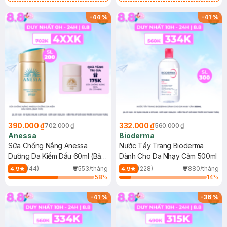
Chống Nắng Cho Da Nhạy Cảm
Gel rửa mặt da dầu nhạy cảm 50ml
SPF 50+ 20ml (SL Có Hạn)
(SL có hạn)
-
44
%
-
41
%
390.000 ₫
332.000 ₫
702.000 ₫
560.000 ₫
Anessa
Bioderma
Sữa Chống Nắng Anessa
Nước Tẩy Trang Bioderma
Dưỡng Da Kiềm Dầu 60ml (Bản
Dành Cho Da Nhạy Cảm 500ml
Mới)
(44)
553/tháng
(228)
880/tháng
4.9
4.9
58
%
14
%
-
41
%
-
36
%