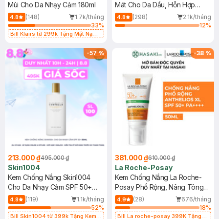
Mùi Cho Da Nhạy Cảm 180ml
Mát Cho Da Dầu, Hỗn Hợp
400ml
(148)
1.7k/tháng
(298)
2.1k/tháng
4.8
4.8
33
%
12
%
Bill Klairs từ 299k Tặng Mặt Nạ
Làm Dịu Da & Kiểm Soát Dầu Nhờn
25ml (SL Có Hạn)
-
57
%
-
38
%
213.000 ₫
381.000 ₫
495.000 ₫
610.000 ₫
Skin1004
La Roche-Posay
Kem Chống Nắng Skin1004
Kem Chống Nắng La Roche-
Cho Da Nhạy Cảm SPF 50+
Posay Phổ Rộng, Nâng Tông
50ml
Kiềm Dầu 50ml
(119)
1.1k/tháng
(28)
676/tháng
4.8
4.9
52
%
18
%
Bill Skin1004 từ 399k Tặng Kem
Bill La roche-posay 399K Tặng