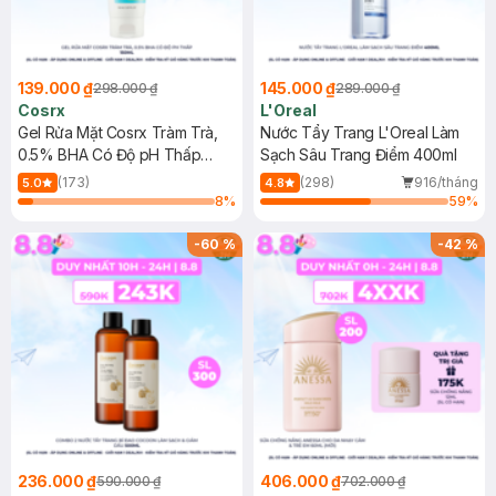
139.000 ₫
145.000 ₫
298.000 ₫
289.000 ₫
Cosrx
L'Oreal
Gel Rửa Mặt Cosrx Tràm Trà,
Nước Tẩy Trang L'Oreal Làm
0.5% BHA Có Độ pH Thấp
Sạch Sâu Trang Điểm 400ml
150ml
(173)
(298)
916/tháng
5.0
4.8
8
%
59
%
-
60
%
-
42
%
236.000 ₫
406.000 ₫
590.000 ₫
702.000 ₫