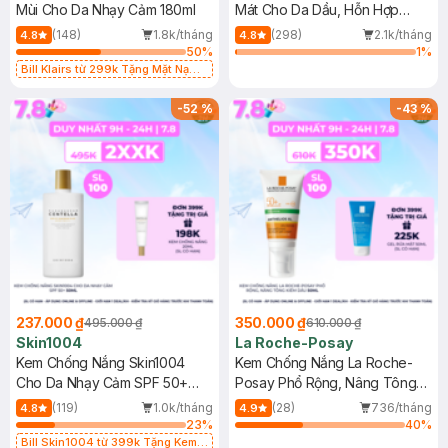
Mùi Cho Da Nhạy Cảm 180ml
Mát Cho Da Dầu, Hỗn Hợp
400ml
(148)
1.8k/tháng
(298)
2.1k/tháng
4.8
4.8
50
%
1
%
Bill Klairs từ 299k Tặng Mặt Nạ
Làm Dịu Da & Kiểm Soát Dầu Nhờn
25ml (SL Có Hạn)
-
52
%
-
43
%
237.000 ₫
350.000 ₫
495.000 ₫
610.000 ₫
Skin1004
La Roche-Posay
Kem Chống Nắng Skin1004
Kem Chống Nắng La Roche-
Cho Da Nhạy Cảm SPF 50+
Posay Phổ Rộng, Nâng Tông
50ml
Kiềm Dầu 50ml
(119)
1.0k/tháng
(28)
736/tháng
4.8
4.9
23
%
40
%
Bill Skin1004 từ 399k Tặng Kem