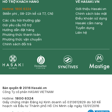
HỖ TRỢ KHÁCH HÀNG
VỀ HASAKI.VN
Hotline:
1800 6324
Giới thiệu Hasaki.vn
(Miễn phí , 08-22h kể cả T7, CN)
Chính sách bảo mật
Điều khoản sử dụng
Các câu hỏi thường gặp
Hasaki cẩm nang
Gửi yêu cầu hỗ trợ
Tuyển dụng
Hướng dẫn đặt hàng
Liên hệ
Phương thức thanh toán
Phương thức vận chuyển
Chính sách đổi trả
Synctives
Clinic
Dermahair
Mastige
Bản quyền © 2016 Hasaki.vn
Công Ty cổ phần HASAKI VIETNAM
Hotline:
1800 6324
Giấy chứng nhận Đăng ký Kinh doanh số 0313612829 do Sở Kế
hoạch và Đầu tư Thành phố Hồ Chí Minh cấp ngày 13/01/2016