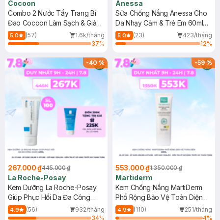
Cocoon
Anessa
Combo 2 Nước Tẩy Trang Bí
Sữa Chống Nắng Anessa Cho
Đao Cocoon Làm Sạch & Giảm
Da Nhạy Cảm & Trẻ Em 60ml
Dầu 500ml
(Mới)
(57)
1.6k/tháng
(23)
423/tháng
5.0
5.0
37
%
12
%
-
40
%
-
59
%
267.000 ₫
553.000 ₫
445.000 ₫
1.350.000 ₫
La Roche-Posay
Martiderm
Kem Dưỡng La Roche-Posay
Kem Chống Nắng MartiDerm
Giúp Phục Hồi Da Đa Công
Phổ Rộng Bảo Vệ Toàn Diện
Dụng 40ml
40ml
(56)
932/tháng
(110)
251/tháng
4.9
4.9
34
%
4
%