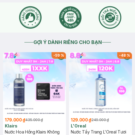
GỢI Ý DÀNH RIÊNG CHO BẠN
-
59
%
-
48
%
179.000 ₫
129.000 ₫
435.000 ₫
249.000 ₫
Klairs
L'Oreal
Nước Hoa Hồng Klairs Không
Nước Tẩy Trang L'Oreal Tươi