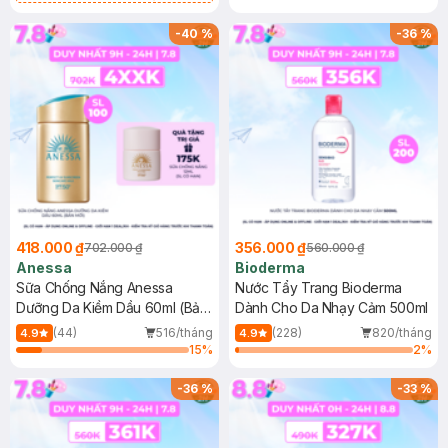
Chống Nắng Cho Da Nhạy Cảm
SPF 50+ 20ml (SL Có Hạn)
-
40
%
-
36
%
418.000 ₫
356.000 ₫
702.000 ₫
560.000 ₫
Anessa
Bioderma
Sữa Chống Nắng Anessa
Nước Tẩy Trang Bioderma
Dưỡng Da Kiềm Dầu 60ml (Bản
Dành Cho Da Nhạy Cảm 500ml
Mới)
(44)
516/tháng
(228)
820/tháng
4.9
4.9
15
%
2
%
-
36
%
-
33
%