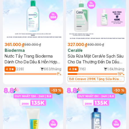
361.000 ₫
327.000 ₫
560.000 ₫
490.000 ₫
Bioderma
CeraVe
Nước Tẩy Trang Bioderma
Sữa Rửa Mặt CeraVe Sạch Sâu
Dành Cho Da Dầu & Hỗn Hợp
Cho Da Thường Đến Da Dầu
500ml
473ml
(228)
663/tháng
(116)
1.6k/tháng
4.9
4.9
1
%
19
%
Bill Cerave 299K Tặng Sữa Rửa
Mặt Cerave 30ml (SL có hạn)
-
53
%
-
50
%