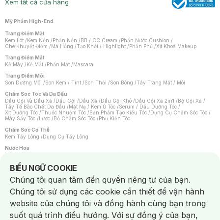
Xem tất cả cửa hàng
Mỹ Phẩm High-End
Trang Điểm Mặt
Kem Lót
/
Kem Nền
/
Phấn Nền
/
BB / CC Cream
/
Phấn Nước Cushion
/
Che Khuyết Điểm
/
Má Hồng
/
Tạo Khối / Highlight
/
Phấn Phủ
/
Xịt Khoá Makeup
Trang Điểm Mắt
Kẻ Mày
/
Kẻ Mắt
/
Phấn Mắt
/
Mascara
Trang Điểm Môi
Son Dưỡng Môi
/
Son Kem / Tint
/
Son Thỏi
/
Son Bóng
/
Tẩy Trang Mắt / Môi
Chăm Sóc Tóc Và Da Đầu
Dầu Gội Và Dầu Xả
/
Dầu Gội
/
Dầu Xả
/
Dầu Gội Khô
/
Dầu Gội Xả 2in1
/
Bộ Gội Xả
/
Tẩy Tế Bào Chết Da Đầu
/
Mặt Nạ / Kem Ủ Tóc
/
Serum / Dầu Dưỡng Tóc
/
Xịt Dưỡng Tóc
/
Thuốc Nhuộm Tóc
/
Sản Phẩm Tạo Kiểu Tóc
/
Dụng Cụ Chăm Sóc Tóc
/
Máy Sấy Tóc
/
Lược
/
Bộ Chăm Sóc Tóc
/
Phụ Kiện Tóc
Chăm Sóc Cơ Thể
Kem Tẩy Lông
/
Dụng Cụ Tẩy Lông
Nước Hoa
Nước Hoa Nữ
/
Nước Hoa Nam
/
Nước Hoa Cao Cấp
/
Xịt Thơm Toàn Thân
/
Nước Hoa Vùng Kín
Notice about cookies usage
BIỂU NGỮ COOKIE
Chăm Sóc Cá Nhân
Chúng tôi quan tâm đến quyền riêng tư của bạn.
Chống Muỗi
/
Khẩu Trang
/
Máy Massage
/
Mặt Nạ Xông Hơi
/
Nước Rửa Tay
/
Sản Phẩm Chăm Sóc Khác
/
Bàn Chải Đánh Răng
/
Bàn Chải Điện
/
Chúng tôi sử dụng các cookie cần thiết để vận hành
Hỗ Trợ Trắng Răng
/
Kem Đánh Răng
/
Máy Tăm Nước
/
Nước Súc Miệng
/
Tăm / Chỉ Nha Khoa
/
Xịt Thơm Miệng
/
Dung Dịch Vệ Sinh
/
Dưỡng Vùng Kín
/
website của chúng tôi và đồng hành cùng bạn trong
Khăn Ướt Vệ Sinh Vùng Kín
/
Băng Vệ Sinh
/
Tampon
/
Bọt Cạo Râu
/
Dao Cạo Râu
/
Máy Cạo Râu
suốt quá trình điều hướng. Với sự đồng ý của bạn,
Vấn Đề Về Da