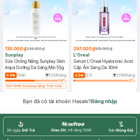
130.000 ₫
297.000 ₫
234.000 ₫
519.000 ₫
Sunplay
L'Oreal
Sữa Chống Nắng Sunplay Skin
Serum L'Oreal Hyaluronic Acid
Aqua Dưỡng Da Sáng Mịn 55g
Cấp Ẩm Sáng Da 30ml
(108)
531/tháng
(27)
279/tháng
4.9
4.9
56
%
3
%
Bill 199K Sunplay tặng Tinh Chất
Chống Nắng 7g trị giá 30K (SL có
hạn)
Bạn đã có tài khoản Hasaki?
Đăng nhập
return
nowfree
price