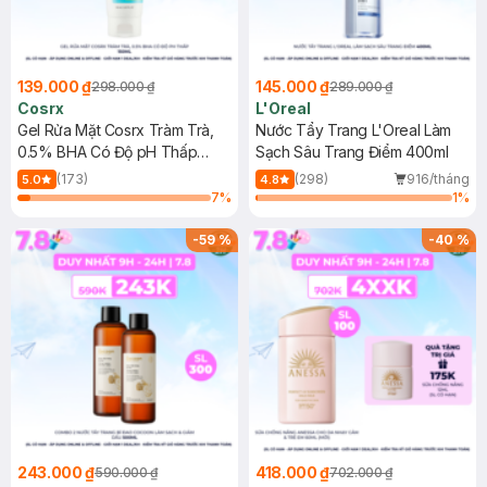
139.000 ₫
145.000 ₫
298.000 ₫
289.000 ₫
Cosrx
L'Oreal
Gel Rửa Mặt Cosrx Tràm Trà,
Nước Tẩy Trang L'Oreal Làm
0.5% BHA Có Độ pH Thấp
Sạch Sâu Trang Điểm 400ml
150ml
(173)
(298)
916/tháng
5.0
4.8
7
%
1
%
-
59
%
-
40
%
243.000 ₫
418.000 ₫
590.000 ₫
702.000 ₫