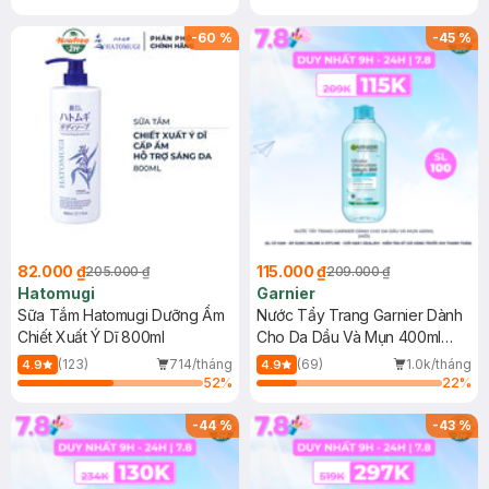
-
60
%
-
45
%
82.000 ₫
115.000 ₫
205.000 ₫
209.000 ₫
Hatomugi
Garnier
Sữa Tắm Hatomugi Dưỡng Ẩm
Nước Tẩy Trang Garnier Dành
Chiết Xuất Ý Dĩ 800ml
Cho Da Dầu Và Mụn 400ml
(Mới)
(123)
714/tháng
(69)
1.0k/tháng
4.9
4.9
52
%
22
%
-
44
%
-
43
%