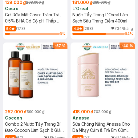
139.000 ₫
181.000 ₫
298.000 ₫
289.000 ₫
Cosrx
L'Oreal
Gel Rửa Mặt Cosrx Tràm Trà,
Nước Tẩy Trang L'Oreal Làm
0.5% BHA Có Độ pH Thấp
Sạch Sâu Trang Điểm 400ml
150ml
(173)
(298)
734/tháng
5.0
4.8
9
%
64
%
-
57
%
-
40
%
252.000 ₫
418.000 ₫
590.000 ₫
702.000 ₫
Cocoon
Anessa
Combo 2 Nước Tẩy Trang Bí
Sữa Chống Nắng Anessa Cho
Đao Cocoon Làm Sạch & Giảm
Da Nhạy Cảm & Trẻ Em 60ml
Dầu 500ml
(Mới)
(57)
1.5k/tháng
(23)
423/tháng