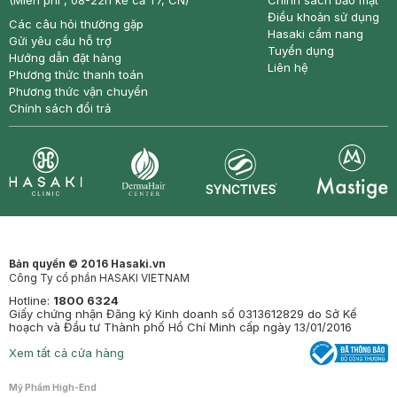
(Miễn phí , 08-22h kể cả T7, CN)
Chính sách bảo mật
Điều khoản sử dụng
Các câu hỏi thường gặp
Hasaki cẩm nang
Gửi yêu cầu hỗ trợ
Tuyển dụng
Hướng dẫn đặt hàng
Liên hệ
Phương thức thanh toán
Phương thức vận chuyển
Chính sách đổi trả
Synctives
Clinic
Dermahair
Mastige
Bản quyền © 2016 Hasaki.vn
Công Ty cổ phần HASAKI VIETNAM
Hotline:
1800 6324
Giấy chứng nhận Đăng ký Kinh doanh số 0313612829 do Sở Kế
hoạch và Đầu tư Thành phố Hồ Chí Minh cấp ngày 13/01/2016
Xem tất cả cửa hàng
Mỹ Phẩm High-End