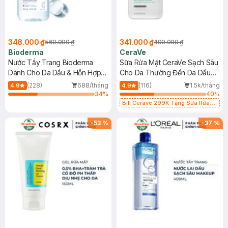
348.000 ₫
341.000 ₫
560.000 ₫
490.000 ₫
Bioderma
CeraVe
Nước Tẩy Trang Bioderma
Sữa Rửa Mặt CeraVe Sạch Sâu
Dành Cho Da Dầu & Hỗn Hợp
Cho Da Thường Đến Da Dầu
500ml
473ml
(228)
688/tháng
(116)
1.5k/tháng
4.9
4.9
34
%
40
%
Bill Cerave 299K Tặng Sữa Rửa
Mặt Cerave 30ml (SL có hạn)
-
53
%
-
37
%