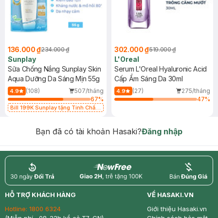
136.000 ₫
302.000 ₫
234.000 ₫
519.000 ₫
Sunplay
L'Oreal
Sữa Chống Nắng Sunplay Skin
Serum L'Oreal Hyaluronic Acid
Aqua Dưỡng Da Sáng Mịn 55g
Cấp Ẩm Sáng Da 30ml
(108)
507/tháng
(27)
275/tháng
4.9
4.9
67
%
47
%
Bill 199K Sunplay tặng Tinh Chất
Chống Nắng 7g trị giá 30K (SL có
hạn)
Bạn đã có tài khoản Hasaki?
Đăng nhập
return
nowfree
price
HỖ TRỢ KHÁCH HÀNG
VỀ HASAKI.VN
Hotline:
1800 6324
Giới thiệu Hasaki.vn