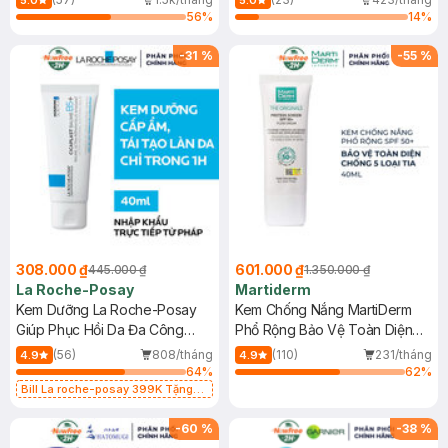
5.0
5.0
56
%
14
%
-
31
%
-
55
%
308.000 ₫
601.000 ₫
445.000 ₫
1.350.000 ₫
La Roche-Posay
Martiderm
Kem Dưỡng La Roche-Posay
Kem Chống Nắng MartiDerm
Giúp Phục Hồi Da Đa Công
Phổ Rộng Bảo Vệ Toàn Diện
Dụng 40ml
40ml
(56)
808/tháng
(110)
231/tháng
4.9
4.9
64
%
62
%
Bill La roche-posay 399K Tặng
Gel rửa mặt da dầu nhạy cảm 50ml
(SL có hạn)
-
60
%
-
38
%