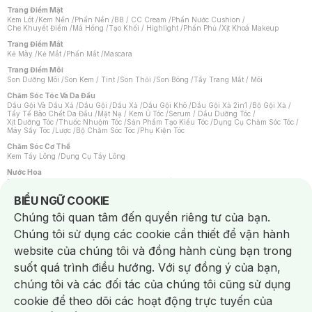
Trang Điểm Mặt
Kem Lót
/
Kem Nền
/
Phấn Nền
/
BB / CC Cream
/
Phấn Nước Cushion
/
Che Khuyết Điểm
/
Má Hồng
/
Tạo Khối / Highlight
/
Phấn Phủ
/
Xịt Khoá Makeup
Trang Điểm Mắt
Kẻ Mày
/
Kẻ Mắt
/
Phấn Mắt
/
Mascara
Trang Điểm Môi
Son Dưỡng Môi
/
Son Kem / Tint
/
Son Thỏi
/
Son Bóng
/
Tẩy Trang Mắt / Môi
Chăm Sóc Tóc Và Da Đầu
Dầu Gội Và Dầu Xả
/
Dầu Gội
/
Dầu Xả
/
Dầu Gội Khô
/
Dầu Gội Xả 2in1
/
Bộ Gội Xả
/
Tẩy Tế Bào Chết Da Đầu
/
Mặt Nạ / Kem Ủ Tóc
/
Serum / Dầu Dưỡng Tóc
/
Xịt Dưỡng Tóc
/
Thuốc Nhuộm Tóc
/
Sản Phẩm Tạo Kiểu Tóc
/
Dụng Cụ Chăm Sóc Tóc
/
Máy Sấy Tóc
/
Lược
/
Bộ Chăm Sóc Tóc
/
Phụ Kiện Tóc
Chăm Sóc Cơ Thể
Kem Tẩy Lông
/
Dụng Cụ Tẩy Lông
Nước Hoa
Nước Hoa Nữ
/
Nước Hoa Nam
/
Nước Hoa Cao Cấp
/
Xịt Thơm Toàn Thân
/
Nước Hoa Vùng Kín
Notice about cookies usage
BIỂU NGỮ COOKIE
Chăm Sóc Cá Nhân
Chúng tôi quan tâm đến quyền riêng tư của bạn.
Chống Muỗi
/
Khẩu Trang
/
Máy Massage
/
Mặt Nạ Xông Hơi
/
Nước Rửa Tay
/
Sản Phẩm Chăm Sóc Khác
/
Bàn Chải Đánh Răng
/
Bàn Chải Điện
/
Chúng tôi sử dụng các cookie cần thiết để vận hành
Hỗ Trợ Trắng Răng
/
Kem Đánh Răng
/
Máy Tăm Nước
/
Nước Súc Miệng
/
Tăm / Chỉ Nha Khoa
/
Xịt Thơm Miệng
/
Dung Dịch Vệ Sinh
/
Dưỡng Vùng Kín
/
website của chúng tôi và đồng hành cùng bạn trong
Khăn Ướt Vệ Sinh Vùng Kín
/
Băng Vệ Sinh
/
Tampon
/
Bọt Cạo Râu
/
Dao Cạo Râu
/
Máy Cạo Râu
suốt quá trình điều hướng. Với sự đồng ý của bạn,
Vấn Đề Về Da
chúng tôi và các đối tác của chúng tôi cũng sử dụng
Da Dầu / Lỗ Chân Lông To
/
Da Khô / Mất Nước
/
Da Lão Hóa
/
Da Mụn
/
Da Nhạy Cảm / Kích Ứng
/
Da Xỉn Màu
/
Thâm / Nám / Tàn Nhang
/
cookie để theo dõi các hoạt động trực tuyến của
Quầng Thâm & Bọng Mắt
/
Sẹo
/
Viêm Da Cơ Địa