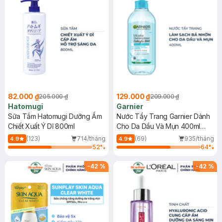
82.000 ₫
129.000 ₫
205.000 ₫
209.000 ₫
Hatomugi
Garnier
Sữa Tắm Hatomugi Dưỡng Ẩm
Nước Tẩy Trang Garnier Dành
Chiết Xuất Ý Dĩ 800ml
Cho Da Dầu Và Mụn 400ml
(Mới)
(123)
714/tháng
(69)
935/tháng
4.9
4.9
52
%
64
%
-
42
%
-
42
%