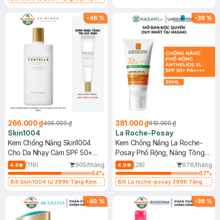
Làm Dịu Da & Kiểm Soát Dầu Nhờn
25ml (SL Có Hạn)
-
46
%
-
38
%
266.000 ₫
381.000 ₫
495.000 ₫
610.000 ₫
Skin1004
La Roche-Posay
Kem Chống Nắng Skin1004
Kem Chống Nắng La Roche-
Cho Da Nhạy Cảm SPF 50+
Posay Phổ Rộng, Nâng Tông
50ml
Kiềm Dầu 50ml
(119)
905/tháng
(28)
676/tháng
4.8
4.9
64
%
67
%
Bill Skin1004 từ 399k Tặng Kem
Bill La roche-posay 399K Tặng
Chống Nắng Cho Da Nhạy Cảm
Gel rửa mặt da dầu nhạy cảm 50ml
SPF 50+ 20ml (SL Có Hạn)
(SL có hạn)
-
40
%
-
38
%