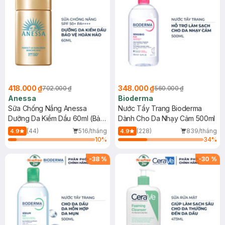
418.000 ₫
348.000 ₫
702.000 ₫
560.000 ₫
Anessa
Bioderma
Sữa Chống Nắng Anessa
Nước Tẩy Trang Bioderma
Dưỡng Da Kiềm Dầu 60ml (Bản
Dành Cho Da Nhạy Cảm 500ml
Mới)
(44)
516/tháng
(228)
839/tháng
4.9
4.9
10
%
34
%
-
38
%
-
30
%