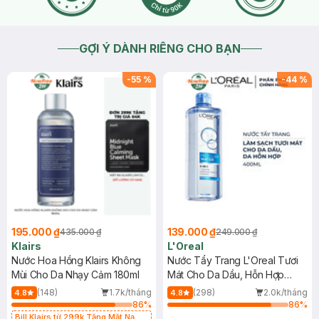
GỢI Ý DÀNH RIÊNG CHO BẠN
-
55
%
-
44
%
195.000 ₫
139.000 ₫
435.000 ₫
249.000 ₫
Klairs
L'Oreal
Nước Hoa Hồng Klairs Không
Nước Tẩy Trang L'Oreal Tươi
Mùi Cho Da Nhạy Cảm 180ml
Mát Cho Da Dầu, Hỗn Hợp
400ml
(148)
1.7k/tháng
(298)
2.0k/tháng
4.8
4.8
86
%
86
%
Bill Klairs từ 299k Tặng Mặt Nạ