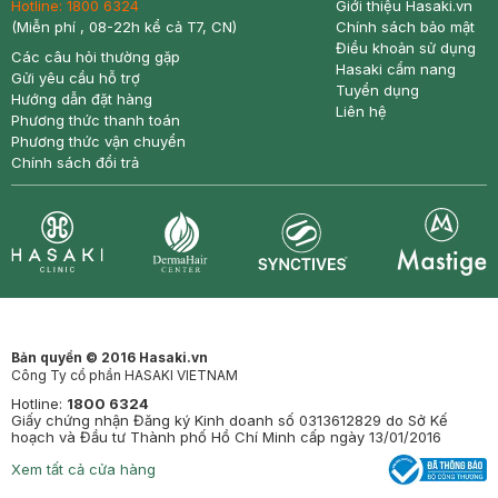
Hotline:
1800 6324
Giới thiệu Hasaki.vn
(Miễn phí , 08-22h kể cả T7, CN)
Chính sách bảo mật
Điều khoản sử dụng
Các câu hỏi thường gặp
Hasaki cẩm nang
Gửi yêu cầu hỗ trợ
Tuyển dụng
Hướng dẫn đặt hàng
Liên hệ
Phương thức thanh toán
Phương thức vận chuyển
Chính sách đổi trả
Synctives
Clinic
Dermahair
Mastige
Bản quyền © 2016 Hasaki.vn
Công Ty cổ phần HASAKI VIETNAM
Hotline:
1800 6324
Giấy chứng nhận Đăng ký Kinh doanh số 0313612829 do Sở Kế
hoạch và Đầu tư Thành phố Hồ Chí Minh cấp ngày 13/01/2016
Xem tất cả cửa hàng