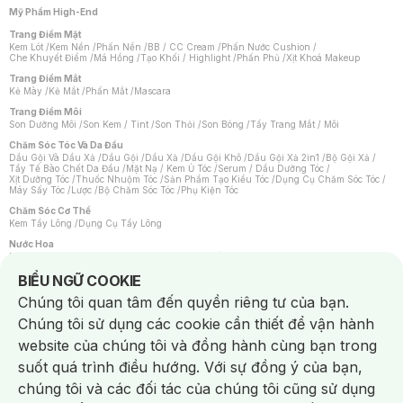
Mỹ Phẩm High-End
Trang Điểm Mặt
Kem Lót
/
Kem Nền
/
Phấn Nền
/
BB / CC Cream
/
Phấn Nước Cushion
/
Che Khuyết Điểm
/
Má Hồng
/
Tạo Khối / Highlight
/
Phấn Phủ
/
Xịt Khoá Makeup
Trang Điểm Mắt
Kẻ Mày
/
Kẻ Mắt
/
Phấn Mắt
/
Mascara
Trang Điểm Môi
Son Dưỡng Môi
/
Son Kem / Tint
/
Son Thỏi
/
Son Bóng
/
Tẩy Trang Mắt / Môi
Chăm Sóc Tóc Và Da Đầu
Dầu Gội Và Dầu Xả
/
Dầu Gội
/
Dầu Xả
/
Dầu Gội Khô
/
Dầu Gội Xả 2in1
/
Bộ Gội Xả
/
Tẩy Tế Bào Chết Da Đầu
/
Mặt Nạ / Kem Ủ Tóc
/
Serum / Dầu Dưỡng Tóc
/
Xịt Dưỡng Tóc
/
Thuốc Nhuộm Tóc
/
Sản Phẩm Tạo Kiểu Tóc
/
Dụng Cụ Chăm Sóc Tóc
/
Máy Sấy Tóc
/
Lược
/
Bộ Chăm Sóc Tóc
/
Phụ Kiện Tóc
Chăm Sóc Cơ Thể
Kem Tẩy Lông
/
Dụng Cụ Tẩy Lông
Nước Hoa
Nước Hoa Nữ
/
Nước Hoa Nam
/
Nước Hoa Cao Cấp
/
Xịt Thơm Toàn Thân
/
Nước Hoa Vùng Kín
Notice about cookies usage
BIỂU NGỮ COOKIE
Chăm Sóc Cá Nhân
Chúng tôi quan tâm đến quyền riêng tư của bạn.
Chống Muỗi
/
Khẩu Trang
/
Máy Massage
/
Mặt Nạ Xông Hơi
/
Nước Rửa Tay
/
Sản Phẩm Chăm Sóc Khác
/
Bàn Chải Đánh Răng
/
Bàn Chải Điện
/
Chúng tôi sử dụng các cookie cần thiết để vận hành
Hỗ Trợ Trắng Răng
/
Kem Đánh Răng
/
Máy Tăm Nước
/
Nước Súc Miệng
/
Tăm / Chỉ Nha Khoa
/
Xịt Thơm Miệng
/
Dung Dịch Vệ Sinh
/
Dưỡng Vùng Kín
/
website của chúng tôi và đồng hành cùng bạn trong
Khăn Ướt Vệ Sinh Vùng Kín
/
Băng Vệ Sinh
/
Tampon
/
Bọt Cạo Râu
/
Dao Cạo Râu
/
Máy Cạo Râu
suốt quá trình điều hướng. Với sự đồng ý của bạn,
Vấn Đề Về Da
chúng tôi và các đối tác của chúng tôi cũng sử dụng
Da Dầu / Lỗ Chân Lông To
/
Da Khô / Mất Nước
/
Da Lão Hóa
/
Da Mụn
/
Da Nhạy Cảm / Kích Ứng
/
Da Xỉn Màu
/
Thâm / Nám / Tàn Nhang
/