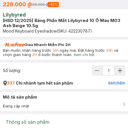
228.000 ₫
505.000 ₫
-
55
%
Lilybyred
[HSD 12/2025] Bảng Phấn Mắt Lilybyred 10 Ô Màu M03
Ash Beige 10.5g
Mood Keyboard Eyeshadow
(SKU:
422230787
)
Giao Nhanh Miễn Phí 2H
Bạn muốn nhận hàng trước
10h
ngày mai. Đặt hàng trước
24h
và
chọn giao hàng
2H
ở bước thanh toán.
Xem chi tiết
Số lượng:
337
Chi nhánh tạm hết sản phẩm
Xem thêm
Mô tả sản phẩm
Đang cập nhật
Thông số sản phẩm