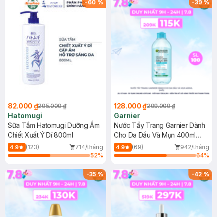
-
60
%
-
39
%
82.000 ₫
128.000 ₫
205.000 ₫
209.000 ₫
Hatomugi
Garnier
Sữa Tắm Hatomugi Dưỡng Ẩm
Nước Tẩy Trang Garnier Dành
Chiết Xuất Ý Dĩ 800ml
Cho Da Dầu Và Mụn 400ml
(Mới)
(123)
714/tháng
(69)
942/tháng
4.9
4.9
52
%
64
%
-
35
%
-
42
%