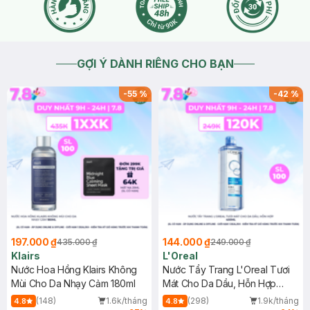
GỢI Ý DÀNH RIÊNG CHO BẠN
-
55
%
-
42
%
197.000 ₫
144.000 ₫
435.000 ₫
249.000 ₫
Klairs
L'Oreal
Nước Hoa Hồng Klairs Không
Nước Tẩy Trang L'Oreal Tươi
Mùi Cho Da Nhạy Cảm 180ml
Mát Cho Da Dầu, Hỗn Hợp
400ml
(148)
1.6k/tháng
(298)
1.9k/tháng
4.8
4.8