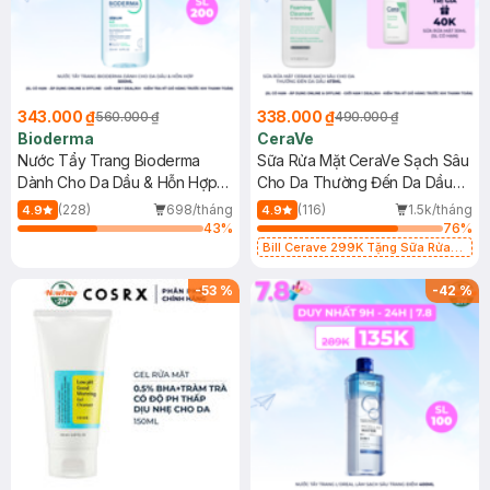
343.000 ₫
338.000 ₫
560.000 ₫
490.000 ₫
Bioderma
CeraVe
Nước Tẩy Trang Bioderma
Sữa Rửa Mặt CeraVe Sạch Sâu
Dành Cho Da Dầu & Hỗn Hợp
Cho Da Thường Đến Da Dầu
500ml
473ml
(228)
698/tháng
(116)
1.5k/tháng
4.9
4.9
43
%
76
%
Bill Cerave 299K Tặng Sữa Rửa
Mặt Cerave 30ml (SL có hạn)
-
53
%
-
42
%