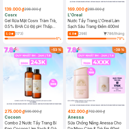
139.000 ₫
169.000 ₫
298.000 ₫
289.000 ₫
Cosrx
L'Oreal
Gel Rửa Mặt Cosrx Tràm Trà,
Nước Tẩy Trang L'Oreal Làm
0.5% BHA Có Độ pH Thấp
Sạch Sâu Trang Điểm 400ml
150ml
(173)
(298)
786/tháng
5.0
4.8
6
%
79
%
-
53
%
-
38
%
275.000 ₫
432.000 ₫
590.000 ₫
702.000 ₫
Cocoon
Anessa
Combo 2 Nước Tẩy Trang Bí
Sữa Chống Nắng Anessa Cho
Đao Cocoon Làm Sạch & Giảm
Da Nhạy Cảm & Trẻ Em 60ml