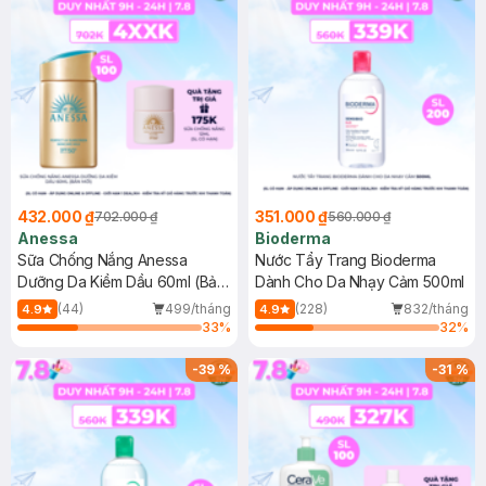
432.000 ₫
351.000 ₫
702.000 ₫
560.000 ₫
Anessa
Bioderma
Sữa Chống Nắng Anessa
Nước Tẩy Trang Bioderma
Dưỡng Da Kiềm Dầu 60ml (Bản
Dành Cho Da Nhạy Cảm 500ml
Mới)
(44)
499/tháng
(228)
832/tháng
4.9
4.9
33
%
32
%
-
39
%
-
31
%