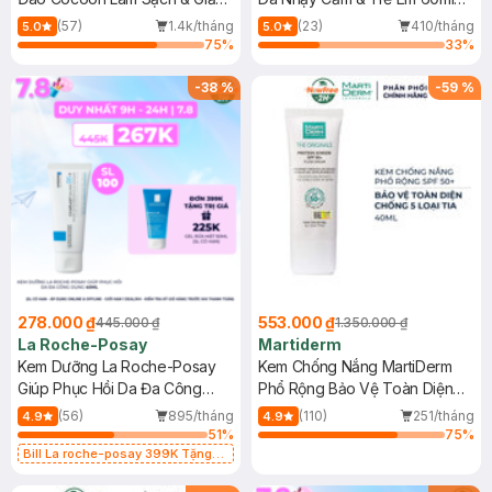
Dầu 500ml
(Mới)
(57)
1.4k/tháng
(23)
410/tháng
5.0
5.0
75
%
33
%
-
38
%
-
59
%
278.000 ₫
553.000 ₫
445.000 ₫
1.350.000 ₫
La Roche-Posay
Martiderm
Kem Dưỡng La Roche-Posay
Kem Chống Nắng MartiDerm
Giúp Phục Hồi Da Đa Công
Phổ Rộng Bảo Vệ Toàn Diện
Dụng 40ml
40ml
(56)
895/tháng
(110)
251/tháng
4.9
4.9
51
%
75
%
Bill La roche-posay 399K Tặng
Gel rửa mặt da dầu nhạy cảm 50ml
(SL có hạn)