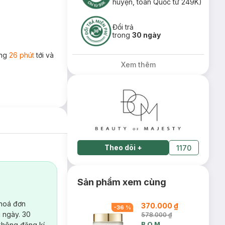
huyện, toàn Quốc từ 249K)
Đổi trả
trong
30 ngày
ong
26 phút
tới và
Xem thêm
Theo dõi
+
1170
Sản phẩm xem cùng
 hoá đơn
370.000 ₫
-
36
%
 ngày. 30
578.000 ₫
B.O.M
không đăng kí