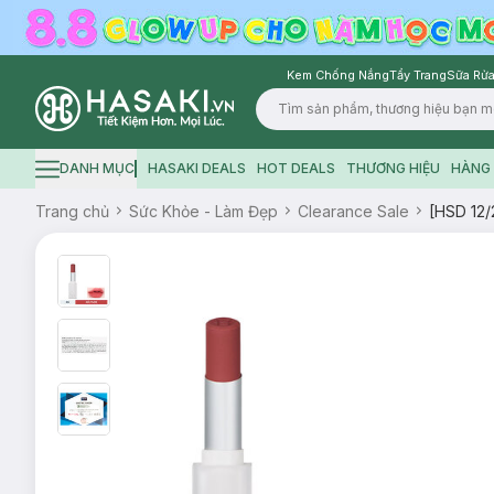
Kem Chống Nắng
Tẩy Trang
Sữa Rửa
Logo
DANH MỤC
HASAKI DEALS
HOT DEALS
THƯƠNG HIỆU
HÀNG 
Hamburger icon
Trang chủ
Sức Khỏe - Làm Đẹp
Clearance Sale
[HSD 12/