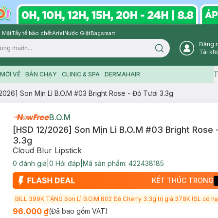
 Mặt
Tẩy tế bào chết
Ariel
Nước Giặt
Bagsmart
Đăng 
Search icon
Tài kh
T
MỚI VỀ
BÁN CHẠY
CLINIC & SPA
DERMAHAIR
2026] Son Mịn Lì B.O.M #03 Bright Rose - Đỏ Tươi 3.3g
B.O.M
[HSD 12/2026] Son Mịn Lì B.O.M #03 Bright Rose 
3.3g
Cloud Blur Lipstick
0
đánh giá
|
0
Hỏi đáp
|
Mã sản phẩm:
422438185
KẾT THÚC TRONG
BILL 399K TẶNG Son Lì B.O.M 802 Đỏ Cherry 3.3g trị giá 378K (SL có hạ
96.000 ₫
(Đã bao gồm VAT)