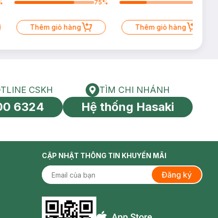
64
%
75
%
osay 399K Tặng
dầu nhạy cảm
)
ỏ hàng
Thêm giỏ hàng
Thêm giỏ 
TLINE CSKH
TÌM CHI NHÁNH
HOTLINE CSKH
Tìm chi nhánh
00 6324
Hệ thống Hasaki
tín toàn cầu
CẬP NHẬT THÔNG TIN KHUYẾN MÃI
Đăng ký