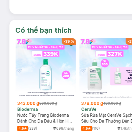
Có thể bạn thích
-
53
%
-
37
%
₫
181.000 ₫
275.000 ₫
298.000 ₫
289.000 ₫
5
L'Oreal
Cocoon
ặt Cosrx Tràm Trà,
Nước Tẩy Trang L'Oreal Làm
Combo 2 Nư
 Có Độ pH Thấp
Sạch Sâu Trang Điểm 400ml
Đao Cocoon
Giảm Dầu 5
(298)
734/tháng
(57)
4.8
5.0