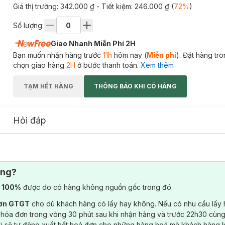
Giá thị trường:
342.000 ₫
- Tiết kiệm:
246.000 ₫
(
72
%
)
Số lượng:
Giao Nhanh Miễn Phí 2H
Bạn muốn nhận hàng trước
11h
hôm nay (
Miễn phí
). Đặt hàng tr
chọn giao hàng
2H
ở bước thanh toán.
Xem thêm
TẠM HẾT HÀNG
THÔNG BÁO KHI CÓ HÀNG
Hỏi đáp
ông?
) 100%
được do có hàng không nguồn gốc trong đó.
đơn GTGT
cho dù khách hàng có lấy hay không. Nếu có nhu cầu lấy
 hóa đơn trong vòng 30 phút sau khi nhận hàng và trước 22h30 cùng
ki sẽ tự động xuất hết hoá đơn cho những hàng hoá mà khách hàng 