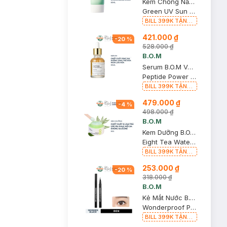
Kem Chống Nắng B.O.M Nâng Tông Dịu Nhẹ 50ml
Green UV Sun Off SPF50+ PA++++
BILL 399K TẶNG
Son Lì B.O.M 802
421.000 ₫
Đỏ Cherry 3.3g trị
-
20
%
giá 378K (SL có
528.000 ₫
hạn)
B.O.M
Serum B.O.M Vàng 24K Làm Sáng Và Săn Chắc Da 30ml
Peptide Power Ampoule
BILL 399K TẶNG
Son Lì B.O.M 802
479.000 ₫
Đỏ Cherry 3.3g trị
-
4
%
giá 378K (SL có
498.000 ₫
hạn)
B.O.M
Kem Dưỡng B.O.M Chiết Xuất 8 Loại Trà Cấp Ẩm Da 50g
Eight Tea Water Capsule Cream
BILL 399K TẶNG
Son Lì B.O.M 802
253.000 ₫
Đỏ Cherry 3.3g trị
-
20
%
giá 378K (SL có
318.000 ₫
hạn)
B.O.M
Kẻ Mắt Nước B.O.M Lâu Trôi Màu Đen 01 Wonder Black 0.5g
Wonderproof Pen Eye Liner - 01 Wonder Black
BILL 399K TẶNG
Son Lì B.O.M 802