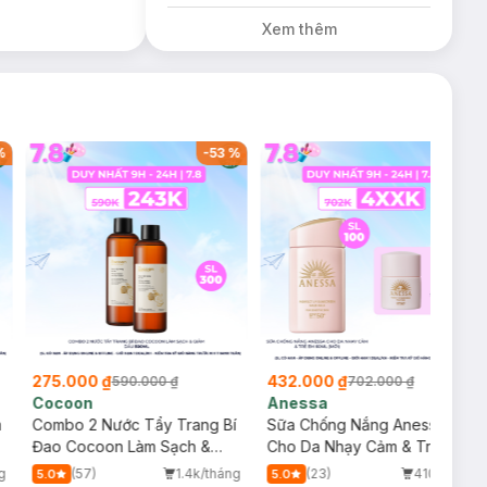
Đỏ Cherry 3.3g trị
Xem thêm
giá 378K (SL có
hạn)
-
31
%
-
59
%
553.000 ₫
82.000 ₫
.000 ₫
1.350.000 ₫
205.00
say
Martiderm
Hatomugi
 Roche-Posay
Kem Chống Nắng MartiDerm
Sữa Tắm Hatomu
 Da Đa Công
Phổ Rộng Bảo Vệ Toàn Diện
Ẩm Chiết Xuất Ý
40ml
808/tháng
(110)
251/tháng
(123)
4.9
4.9