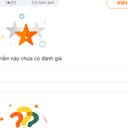
Viết
1
(
0
)
Có hình ảnh
hẩm này chưa có đánh giá