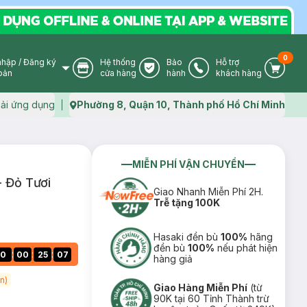
0
nhập
/
Đăng ký
Hệ thống
Bảo
Hỗ trợ
User Icon
Store Icon
Warranty Icon
Phone Icon
Cart I
oản
cửa hàng
hành
khách hàng
ải ứng dụng
Phường 8, Quận 10, Thành phố Hồ Chí Minh
Map icon
MIỄN PHÍ VẬN CHUYỂN
- Đỏ Tươi
Giao Nhanh Miễn Phí 2H.
Trễ tặng 100K
Hasaki đền bù
100%
hãng
đền bù
100%
nếu phát hiện
:
:
:
0
00
25
06
hàng giả
n)
Giao Hàng Miễn Phí
(từ
90K tại 60 Tỉnh Thành trừ