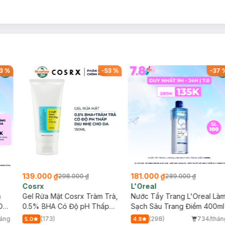
-
53
%
-
38
%
432.000 ₫
308.000 ₫
90.000 ₫
702.000 ₫
445
Anessa
La Roche-Po
ớc Tẩy Trang Bí
Sữa Chống Nắng Anessa
Kem Dưỡng La
 Làm Sạch &
Cho Da Nhạy Cảm & Trẻ Em
Giúp Phục Hồi
00ml
60ml (Mới)
Dụng 40ml
1.4k/tháng
(23)
410/tháng
(56)
5.0
4.9