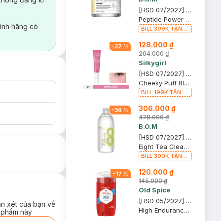
[HSD 07/2027] Mặt Nạ Ngủ B.O.M Sáng Da, Hỗ Trợ Mờ Nếp Nhăn 75g
Peptide Power Night Sleeping Mask
ính hãng có
BILL 399K TẶNG
Son Lì B.O.M 802
128.000 ₫
Đỏ Cherry 3.3g trị
-
37
%
giá 378K (SL có
204.000 ₫
hạn)
Silkygirl
[HSD 07/2027] Má Hồng Silkygirl Dạng Kem 01 Bloom - Hồng Sữa 6ml
Cheeky Puff Blusher
BILL 199K TẶNG
Phấn Phủ Kiềm
306.000 ₫
Dầu Không Màu
-
36
%
7g trị giá 198K
478.000 ₫
(SL có hạn)
B.O.M
[HSD 07/2027] Nước Tẩy Trang B.O.M Từ 8 Loại Trà Làm Sạch Da 500ml
Eight Tea Cleansing Water
BILL 399K TẶNG
Son Lì B.O.M 802
120.000 ₫
Đỏ Cherry 3.3g trị
-
17
%
giá 378K (SL có
145.000 ₫
hạn)
Old Spice
[HSD 05/2027] Sáp Khử Mùi Old Spice Hương Fresh Tươi Mát 85g
ận xét của bạn về
High Endurance Deodorant #Fresh (Hàng Mỹ Nhập Khẩu Chính Hãng)
 phẩm này