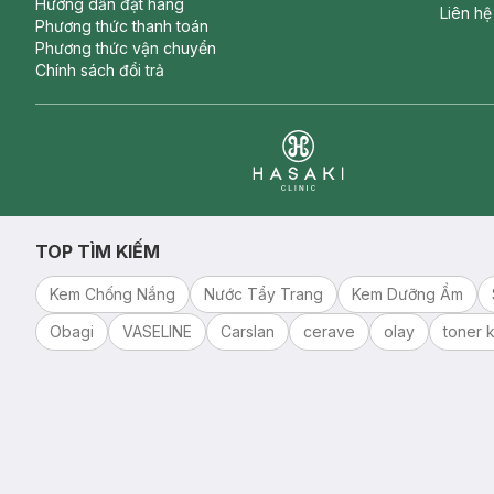
Hướng dẫn đặt hàng
Liên hệ
Phương thức thanh toán
Phương thức vận chuyển
Chính sách đổi trả
Clinic
TOP TÌM KIẾM
Kem Chống Nắng
Nước Tẩy Trang
Kem Dưỡng Ẩm
Obagi
VASELINE
Carslan
cerave
olay
toner k