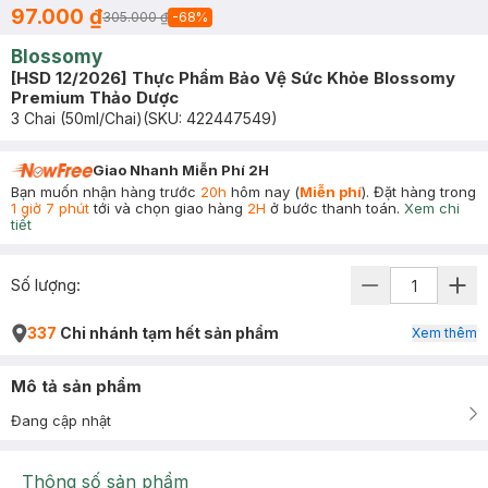
97.000 ₫
305.000 ₫
-
68
%
Blossomy
[HSD 12/2026] Thực Phẩm Bảo Vệ Sức Khỏe Blossomy
Premium Thảo Dược
3 Chai (50ml/Chai)
(SKU:
422447549
)
Giao Nhanh Miễn Phí 2H
Bạn muốn nhận hàng trước
20h
hôm nay (
Miễn phí
). Đặt hàng trong
1 giờ 7 phút
tới và chọn giao hàng
2H
ở bước thanh toán.
Xem chi
tiết
Số lượng:
337
Chi nhánh tạm hết sản phẩm
Xem thêm
Mô tả sản phẩm
Đang cập nhật
Thông số sản phẩm