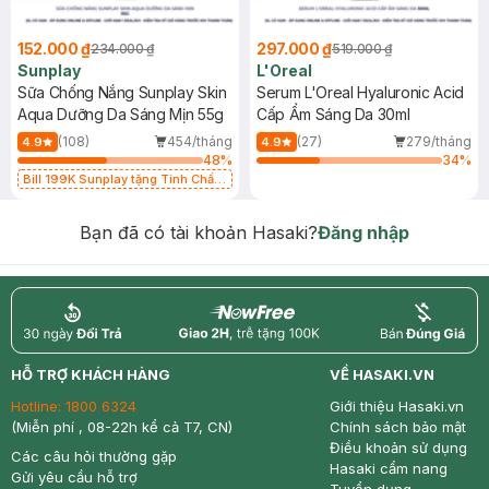
152.000 ₫
297.000 ₫
234.000 ₫
519.000 ₫
Sunplay
L'Oreal
Sữa Chống Nắng Sunplay Skin
Serum L'Oreal Hyaluronic Acid
Aqua Dưỡng Da Sáng Mịn 55g
Cấp Ẩm Sáng Da 30ml
(108)
454/tháng
(27)
279/tháng
4.9
4.9
48
%
34
%
Bill 199K Sunplay tặng Tinh Chất
Chống Nắng 7g trị giá 30K (SL có
hạn)
Bạn đã có tài khoản Hasaki?
Đăng nhập
return
nowfree
price
HỖ TRỢ KHÁCH HÀNG
VỀ HASAKI.VN
Hotline:
1800 6324
Giới thiệu Hasaki.vn
(Miễn phí , 08-22h kể cả T7, CN)
Chính sách bảo mật
Điều khoản sử dụng
Các câu hỏi thường gặp
Hasaki cẩm nang
Gửi yêu cầu hỗ trợ