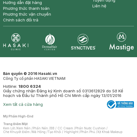
Tuyển dụng
Hướng dẫn đặt hàng
Liên hệ
Phương thức thanh toán
Phương thức vận chuyển
Chính sách đổi trả
Synctives
Clinic
Dermahair
Mastige
Bản quyền © 2016 Hasaki.vn
Công Ty cổ phần HASAKI VIETNAM
Hotline:
1800 6324
Giấy chứng nhận Đăng ký Kinh doanh số 0313612829 do Sở Kế
hoạch và Đầu tư Thành phố Hồ Chí Minh cấp ngày 13/01/2016
Xem tất cả cửa hàng
Mỹ Phẩm High-End
Trang Điểm Mặt
Kem Lót
/
Kem Nền
/
Phấn Nền
/
BB / CC Cream
/
Phấn Nước Cushion
/
Che Khuyết Điểm
/
Má Hồng
/
Tạo Khối / Highlight
/
Phấn Phủ
/
Xịt Khoá Makeup