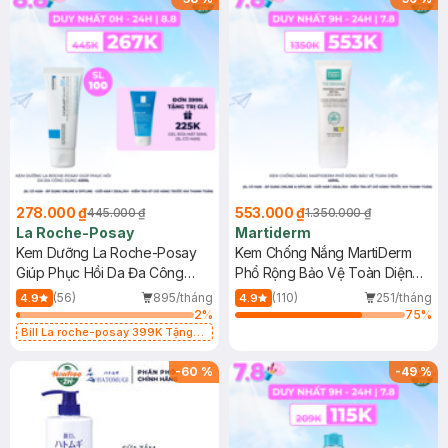
278.000 ₫
553.000 ₫
445.000 ₫
1.350.000 ₫
La Roche-Posay
Martiderm
Kem Dưỡng La Roche-Posay
Kem Chống Nắng MartiDerm
Giúp Phục Hồi Da Đa Công
Phổ Rộng Bảo Vệ Toàn Diện
Dụng 40ml
40ml
(56)
895/tháng
(110)
251/tháng
4.9
4.9
2
%
75
%
Bill La roche-posay 399K Tặng
Gel rửa mặt da dầu nhạy cảm 50ml
(SL có hạn)
-
60
%
-
49
%