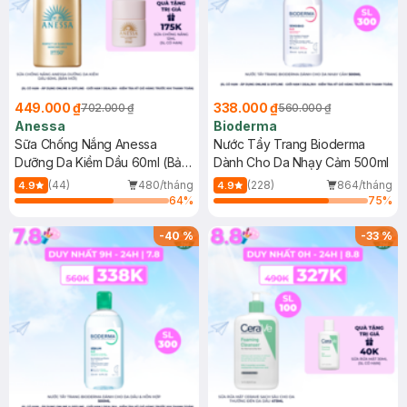
449.000 ₫
338.000 ₫
702.000 ₫
560.000 ₫
Anessa
Bioderma
Sữa Chống Nắng Anessa
Nước Tẩy Trang Bioderma
Dưỡng Da Kiềm Dầu 60ml (Bản
Dành Cho Da Nhạy Cảm 500ml
Mới)
(44)
480/tháng
(228)
864/tháng
4.9
4.9
64
%
75
%
-
40
%
-
33
%