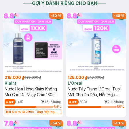
GỢI Ý DÀNH RIÊNG CHO BẠN
-
50
%
-
48
%
218.000 ₫
129.000 ₫
435.000 ₫
249.000 ₫
Klairs
L'Oreal
Nước Hoa Hồng Klairs Không
Nước Tẩy Trang L'Oreal Tươi
Mùi Cho Da Nhạy Cảm 180ml
Mát Cho Da Dầu, Hỗn Hợp
400ml
(148)
1.5k/tháng
(298)
2.1k/tháng
4.8
4.8
64
%
69
%
Bill Klairs từ 299k Tặng Mặt Nạ
Làm Dịu Da & Kiểm Soát Dầu Nhờn
25ml (SL Có Hạn)
-
54
%
-
40
%