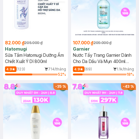
82.000 ₫
107.000 ₫
205.000 ₫
209.000 ₫
Hatomugi
Garnier
Sữa Tắm Hatomugi Dưỡng Ẩm
Nước Tẩy Trang Garnier Dành
Chiết Xuất Ý Dĩ 800ml
Cho Da Dầu Và Mụn 400ml
(Mới)
(123)
714/tháng
(69)
1.1k/tháng
4.9
4.9
52
%
18
%
-
35
%
-
43
%