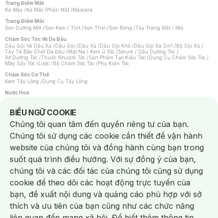
Trang Điểm Mắt
Kẻ Mày
/
Kẻ Mắt
/
Phấn Mắt
/
Mascara
Trang Điểm Môi
Son Dưỡng Môi
/
Son Kem / Tint
/
Son Thỏi
/
Son Bóng
/
Tẩy Trang Mắt / Môi
Chăm Sóc Tóc Và Da Đầu
Dầu Gội Và Dầu Xả
/
Dầu Gội
/
Dầu Xả
/
Dầu Gội Khô
/
Dầu Gội Xả 2in1
/
Bộ Gội Xả
/
Tẩy Tế Bào Chết Da Đầu
/
Mặt Nạ / Kem Ủ Tóc
/
Serum / Dầu Dưỡng Tóc
/
Xịt Dưỡng Tóc
/
Thuốc Nhuộm Tóc
/
Sản Phẩm Tạo Kiểu Tóc
/
Dụng Cụ Chăm Sóc Tóc
/
Máy Sấy Tóc
/
Lược
/
Bộ Chăm Sóc Tóc
/
Phụ Kiện Tóc
Chăm Sóc Cơ Thể
Kem Tẩy Lông
/
Dụng Cụ Tẩy Lông
Nước Hoa
Nước Hoa Nữ
/
Nước Hoa Nam
/
Nước Hoa Cao Cấp
/
Xịt Thơm Toàn Thân
/
Nước Hoa Vùng Kín
Notice about cookies usage
BIỂU NGỮ COOKIE
Chăm Sóc Cá Nhân
Chúng tôi quan tâm đến quyền riêng tư của bạn.
Chống Muỗi
/
Khẩu Trang
/
Máy Massage
/
Mặt Nạ Xông Hơi
/
Nước Rửa Tay
/
Sản Phẩm Chăm Sóc Khác
/
Bàn Chải Đánh Răng
/
Bàn Chải Điện
/
Chúng tôi sử dụng các cookie cần thiết để vận hành
Hỗ Trợ Trắng Răng
/
Kem Đánh Răng
/
Máy Tăm Nước
/
Nước Súc Miệng
/
Tăm / Chỉ Nha Khoa
/
Xịt Thơm Miệng
/
Dung Dịch Vệ Sinh
/
Dưỡng Vùng Kín
/
website của chúng tôi và đồng hành cùng bạn trong
Khăn Ướt Vệ Sinh Vùng Kín
/
Băng Vệ Sinh
/
Tampon
/
Bọt Cạo Râu
/
Dao Cạo Râu
/
Máy Cạo Râu
suốt quá trình điều hướng. Với sự đồng ý của bạn,
Vấn Đề Về Da
chúng tôi và các đối tác của chúng tôi cũng sử dụng
Da Dầu / Lỗ Chân Lông To
/
Da Khô / Mất Nước
/
Da Lão Hóa
/
Da Mụn
/
Da Nhạy Cảm / Kích Ứng
/
Da Xỉn Màu
/
Thâm / Nám / Tàn Nhang
/
cookie để theo dõi các hoạt động trực tuyến của
Quầng Thâm & Bọng Mắt
/
Sẹo
/
Viêm Da Cơ Địa
bạn, đề xuất nội dung và quảng cáo phù hợp với sở
Dụng Cụ / Phụ Kiện Chăm Sóc Da
Chat i
Bông Tẩy Trang
/
Khăn Lau Mặt Khô
/
Dụng Cụ / Máy Rửa Mặt
/
Máy Chăm Sóc Da
/
thích và ưu tiên của bạn cũng như các chức năng
Dụng Cụ Chăm Sóc Khác
liên quan đến mạng xã hội. Để biết thêm thông tin,