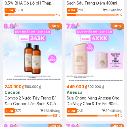
0.5% BHA Có Độ pH Thấp
Sạch Sâu Trang Điểm 400ml
150ml
(173)
(298)
916/tháng
5.0
4.8
7
%
19
%
-
59
%
-
36
%
243.000 ₫
449.000 ₫
590.000 ₫
702.000 ₫
Cocoon
Anessa
Combo 2 Nước Tẩy Trang Bí
Sữa Chống Nắng Anessa Cho
Đao Cocoon Làm Sạch & Giảm
Da Nhạy Cảm & Trẻ Em 60ml
Dầu 500ml
(Mới)
(57)
1.6k/tháng
(23)
394/tháng
5.0
5.0
88
%
64
%
-
38
%
-
59
%