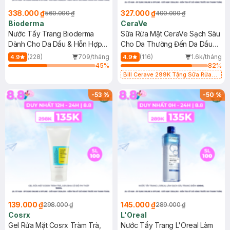
338.000 ₫
327.000 ₫
560.000 ₫
490.000 ₫
Bioderma
CeraVe
Nước Tẩy Trang Bioderma
Sữa Rửa Mặt CeraVe Sạch Sâu
Dành Cho Da Dầu & Hỗn Hợp
Cho Da Thường Đến Da Dầu
500ml
473ml
(228)
709/tháng
(116)
1.6k/tháng
4.9
4.9
45
%
82
%
Bill Cerave 299K Tặng Sữa Rửa
Mặt Cerave 30ml (SL có hạn)
-
53
%
-
50
%
139.000 ₫
145.000 ₫
298.000 ₫
289.000 ₫
Cosrx
L'Oreal
Gel Rửa Mặt Cosrx Tràm Trà,
Nước Tẩy Trang L'Oreal Làm