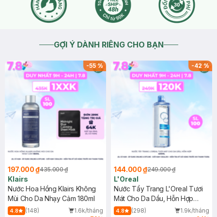
GỢI Ý DÀNH RIÊNG CHO BẠN
-
55
%
-
42
%
197.000 ₫
144.000 ₫
435.000 ₫
249.000 ₫
Klairs
L'Oreal
Nước Hoa Hồng Klairs Không
Nước Tẩy Trang L'Oreal Tươi
Mùi Cho Da Nhạy Cảm 180ml
Mát Cho Da Dầu, Hỗn Hợp
400ml
(148)
1.6k/tháng
(298)
1.9k/tháng
4.8
4.8