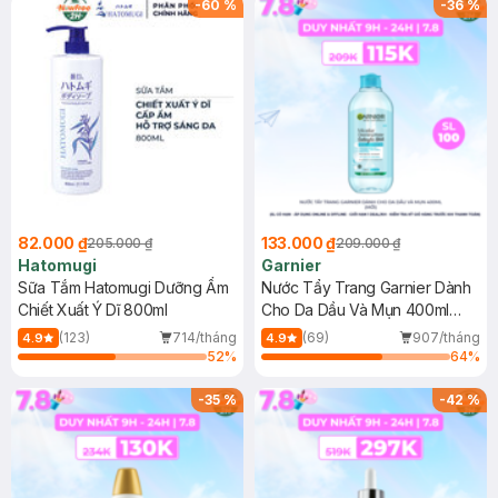
-
60
%
-
36
%
82.000 ₫
133.000 ₫
205.000 ₫
209.000 ₫
Hatomugi
Garnier
Sữa Tắm Hatomugi Dưỡng Ẩm
Nước Tẩy Trang Garnier Dành
Chiết Xuất Ý Dĩ 800ml
Cho Da Dầu Và Mụn 400ml
(Mới)
(123)
714/tháng
(69)
907/tháng
4.9
4.9
52
%
64
%
-
35
%
-
42
%