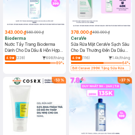
343.000 ₫
378.000 ₫
560.000 ₫
490.000 ₫
Bioderma
CeraVe
Nước Tẩy Trang Bioderma
Sữa Rửa Mặt CeraVe Sạch Sâu
Dành Cho Da Dầu & Hỗn Hợp
Cho Da Thường Đến Da Dầu
500ml
473ml
(228)
698/tháng
(116)
1.4k/tháng
4.9
4.9
89
%
64
%
Bill Cerave 299K Tặng Sữa Rửa
Mặt Cerave 30ml (SL có hạn)
-
53
%
-
37
%