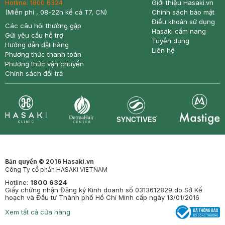
Hotline:
1800 6324
Giới thiệu Hasaki.vn
(Miễn phí , 08-22h kể cả T7, CN)
Chính sách bảo mật
Điều khoản sử dụng
Các câu hỏi thường gặp
Hasaki cẩm nang
Gửi yêu cầu hỗ trợ
Tuyển dụng
Hướng dẫn đặt hàng
Liên hệ
Phương thức thanh toán
Phương thức vận chuyển
Chính sách đổi trả
Synctives
Clinic
Dermahair
Mastige
Bản quyền © 2016 Hasaki.vn
Công Ty cổ phần HASAKI VIETNAM
Hotline:
1800 6324
Giấy chứng nhận Đăng ký Kinh doanh số 0313612829 do Sở Kế
hoạch và Đầu tư Thành phố Hồ Chí Minh cấp ngày 13/01/2016
Xem tất cả cửa hàng