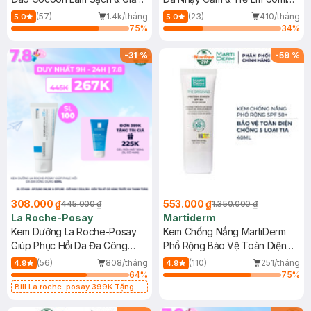
Dầu 500ml
(Mới)
(57)
1.4k/tháng
(23)
410/tháng
5.0
5.0
75
%
34
%
-
31
%
-
59
%
308.000 ₫
553.000 ₫
445.000 ₫
1.350.000 ₫
La Roche-Posay
Martiderm
Kem Dưỡng La Roche-Posay
Kem Chống Nắng MartiDerm
Giúp Phục Hồi Da Đa Công
Phổ Rộng Bảo Vệ Toàn Diện
Dụng 40ml
40ml
(56)
808/tháng
(110)
251/tháng
4.9
4.9
64
%
75
%
Bill La roche-posay 399K Tặng
Gel rửa mặt da dầu nhạy cảm 50ml
(SL có hạn)