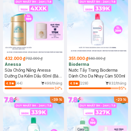
432.000 ₫
351.000 ₫
702.000 ₫
560.000 ₫
Anessa
Bioderma
Sữa Chống Nắng Anessa
Nước Tẩy Trang Bioderma
Dưỡng Da Kiềm Dầu 60ml (Bản
Dành Cho Da Nhạy Cảm 500ml
Mới)
(44)
499/tháng
(228)
832/tháng
4.9
4.9
34
%
85
%
-
39
%
-
23
%