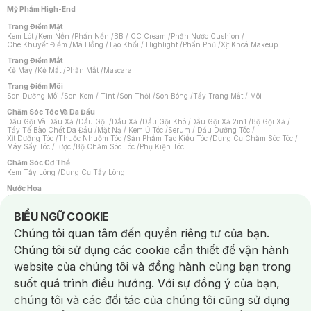
Mỹ Phẩm High-End
Trang Điểm Mặt
Kem Lót
/
Kem Nền
/
Phấn Nền
/
BB / CC Cream
/
Phấn Nước Cushion
/
Che Khuyết Điểm
/
Má Hồng
/
Tạo Khối / Highlight
/
Phấn Phủ
/
Xịt Khoá Makeup
Trang Điểm Mắt
Kẻ Mày
/
Kẻ Mắt
/
Phấn Mắt
/
Mascara
Trang Điểm Môi
Son Dưỡng Môi
/
Son Kem / Tint
/
Son Thỏi
/
Son Bóng
/
Tẩy Trang Mắt / Môi
Chăm Sóc Tóc Và Da Đầu
Dầu Gội Và Dầu Xả
/
Dầu Gội
/
Dầu Xả
/
Dầu Gội Khô
/
Dầu Gội Xả 2in1
/
Bộ Gội Xả
/
Tẩy Tế Bào Chết Da Đầu
/
Mặt Nạ / Kem Ủ Tóc
/
Serum / Dầu Dưỡng Tóc
/
Xịt Dưỡng Tóc
/
Thuốc Nhuộm Tóc
/
Sản Phẩm Tạo Kiểu Tóc
/
Dụng Cụ Chăm Sóc Tóc
/
Máy Sấy Tóc
/
Lược
/
Bộ Chăm Sóc Tóc
/
Phụ Kiện Tóc
Chăm Sóc Cơ Thể
Kem Tẩy Lông
/
Dụng Cụ Tẩy Lông
Nước Hoa
Nước Hoa Nữ
/
Nước Hoa Nam
/
Nước Hoa Cao Cấp
/
Xịt Thơm Toàn Thân
/
Nước Hoa Vùng Kín
Notice about cookies usage
BIỂU NGỮ COOKIE
Chăm Sóc Cá Nhân
Chúng tôi quan tâm đến quyền riêng tư của bạn.
Chống Muỗi
/
Khẩu Trang
/
Máy Massage
/
Mặt Nạ Xông Hơi
/
Nước Rửa Tay
/
Sản Phẩm Chăm Sóc Khác
/
Bàn Chải Đánh Răng
/
Bàn Chải Điện
/
Chúng tôi sử dụng các cookie cần thiết để vận hành
Hỗ Trợ Trắng Răng
/
Kem Đánh Răng
/
Máy Tăm Nước
/
Nước Súc Miệng
/
Tăm / Chỉ Nha Khoa
/
Xịt Thơm Miệng
/
Dung Dịch Vệ Sinh
/
Dưỡng Vùng Kín
/
website của chúng tôi và đồng hành cùng bạn trong
Khăn Ướt Vệ Sinh Vùng Kín
/
Băng Vệ Sinh
/
Tampon
/
Bọt Cạo Râu
/
Dao Cạo Râu
/
Máy Cạo Râu
suốt quá trình điều hướng. Với sự đồng ý của bạn,
Vấn Đề Về Da
chúng tôi và các đối tác của chúng tôi cũng sử dụng
Da Dầu / Lỗ Chân Lông To
/
Da Khô / Mất Nước
/
Da Lão Hóa
/
Da Mụn
/
Da Nhạy Cảm / Kích Ứng
/
Da Xỉn Màu
/
Thâm / Nám / Tàn Nhang
/