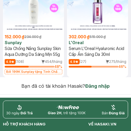
152.000 ₫
302.000 ₫
234.000 ₫
519.000 ₫
Sunplay
L'Oreal
Sữa Chống Nắng Sunplay Skin
Serum L'Oreal Hyaluronic Acid
Aqua Dưỡng Da Sáng Mịn 55g
Cấp Ẩm Sáng Da 30ml
(108)
454/tháng
(27)
275/tháng
4.9
4.9
48
%
46
%
Bill 199K Sunplay tặng Tinh Chất
Chống Nắng 7g trị giá 30K (SL có
hạn)
Bạn đã có tài khoản Hasaki?
Đăng nhập
return
nowfree
price
HỖ TRỢ KHÁCH HÀNG
VỀ HASAKI.VN