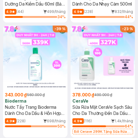
Dưỡng Da Kiềm Dầu 60ml (Bản
Dành Cho Da Nhạy Cảm 500ml
Mới)
(44)
499/tháng
(228)
832/tháng
4.9
4.9
34
%
44
%
-
39
%
-
23
%
343.000 ₫
378.000 ₫
560.000 ₫
490.000 ₫
Bioderma
CeraVe
Nước Tẩy Trang Bioderma
Sữa Rửa Mặt CeraVe Sạch Sâu
Dành Cho Da Dầu & Hỗn Hợp
Cho Da Thường Đến Da Dầu
500ml
473ml
(228)
698/tháng
(116)
1.4k/tháng
4.9
4.9
50
%
64
%
Bill Cerave 299K Tặng Sữa Rửa
Mặt Cerave 30ml (SL có hạn)