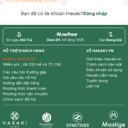
Chống Nắng 7g trị giá 30K (SL có
hạn)
Bạn đã có tài khoản Hasaki?
Đăng nhập
return
nowfree
price
HỖ TRỢ KHÁCH HÀNG
VỀ HASAKI.VN
Hotline:
1800 6324
Giới thiệu Hasaki.vn
(Miễn phí , 08-22h kể cả T7, CN)
Chính sách bảo mật
Điều khoản sử dụng
Các câu hỏi thường gặp
Hasaki cẩm nang
Gửi yêu cầu hỗ trợ
Tuyển dụng
Hướng dẫn đặt hàng
Liên hệ
Phương thức thanh toán
Phương thức vận chuyển
Chính sách đổi trả