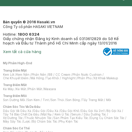
Synctives
Clinic
Dermahair
Mastige
Bản quyền © 2016 Hasaki.vn
Công Ty cổ phần HASAKI VIETNAM
Hotline:
1800 6324
Giấy chứng nhận Đăng ký Kinh doanh số 0313612829 do Sở Kế
hoạch và Đầu tư Thành phố Hồ Chí Minh cấp ngày 13/01/2016
Xem tất cả cửa hàng
Mỹ Phẩm High-End
Trang Điểm Mặt
Kem Lót
/
Kem Nền
/
Phấn Nền
/
BB / CC Cream
/
Phấn Nước Cushion
/
Che Khuyết Điểm
/
Má Hồng
/
Tạo Khối / Highlight
/
Phấn Phủ
/
Xịt Khoá Makeup
Trang Điểm Mắt
Kẻ Mày
/
Kẻ Mắt
/
Phấn Mắt
/
Mascara
Trang Điểm Môi
Son Dưỡng Môi
/
Son Kem / Tint
/
Son Thỏi
/
Son Bóng
/
Tẩy Trang Mắt / Môi
Chăm Sóc Tóc Và Da Đầu
Dầu Gội Và Dầu Xả
/
Dầu Gội
/
Dầu Xả
/
Dầu Gội Khô
/
Dầu Gội Xả 2in1
/
Bộ Gội Xả
/
Tẩy Tế Bào Chết Da Đầu
/
Mặt Nạ / Kem Ủ Tóc
/
Serum / Dầu Dưỡng Tóc
/
Xịt Dưỡng Tóc
/
Thuốc Nhuộm Tóc
/
Sản Phẩm Tạo Kiểu Tóc
/
Dụng Cụ Chăm Sóc Tóc
/
Máy Sấy Tóc
/
Lược
/
Bộ Chăm Sóc Tóc
/
Phụ Kiện Tóc
Chăm Sóc Cơ Thể