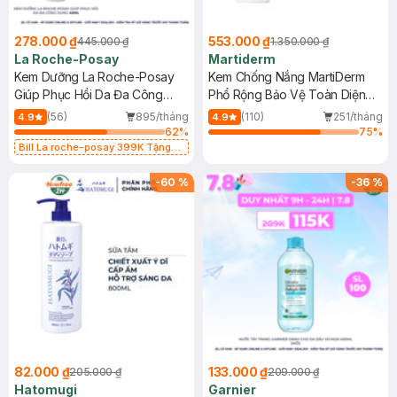
278.000 ₫
553.000 ₫
445.000 ₫
1.350.000 ₫
La Roche-Posay
Martiderm
Kem Dưỡng La Roche-Posay
Kem Chống Nắng MartiDerm
Giúp Phục Hồi Da Đa Công
Phổ Rộng Bảo Vệ Toàn Diện
Dụng 40ml
40ml
(56)
895/tháng
(110)
251/tháng
4.9
4.9
62
%
75
%
Bill La roche-posay 399K Tặng
Gel rửa mặt da dầu nhạy cảm 50ml
(SL có hạn)
-
60
%
-
36
%
82.000 ₫
133.000 ₫
205.000 ₫
209.000 ₫
Hatomugi
Garnier