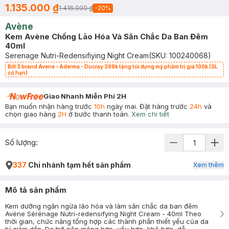
1.135.000 ₫
1.416.000 ₫
-
20
%
Avène
Kem Avène Chống Lão Hóa Và Săn Chắc Da Ban Đêm
40ml
Serenage Nutri-Redensifiying Night Cream
(SKU:
100240068
)
Bill 3 brand Avene - Aderma - Ducray 399k tặng túi đựng mỹ phẩm trị giá 100k (SL
có hạn)
Giao Nhanh Miễn Phí 2H
Bạn muốn nhận hàng trước
10h
ngày mai. Đặt hàng trước
24h
và
chọn giao hàng
2H
ở bước thanh toán.
Xem chi tiết
Số lượng:
337
Chi nhánh tạm hết sản phẩm
Xem thêm
Mô tả sản phẩm
Kem dưỡng ngăn ngừa lão hóa và làm săn chắc da ban đêm
Avène Sérénage Nutri-redensifying Night Cream - 40ml Theo
thời gian, chức năng tổng hợp các thành phần thiết yếu của da