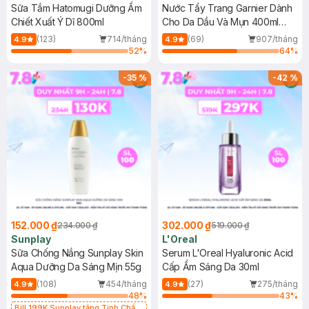
Sữa Tắm Hatomugi Dưỡng Ẩm
Nước Tẩy Trang Garnier Dành
Chiết Xuất Ý Dĩ 800ml
Cho Da Dầu Và Mụn 400ml
(Mới)
(123)
714/tháng
(69)
907/tháng
4.9
4.9
52
%
64
%
-
35
%
-
42
%
152.000 ₫
302.000 ₫
234.000 ₫
519.000 ₫
Sunplay
L'Oreal
Sữa Chống Nắng Sunplay Skin
Serum L'Oreal Hyaluronic Acid
Aqua Dưỡng Da Sáng Mịn 55g
Cấp Ẩm Sáng Da 30ml
(108)
454/tháng
(27)
275/tháng
4.9
4.9
48
%
43
%
Bill 199K Sunplay tặng Tinh Chất