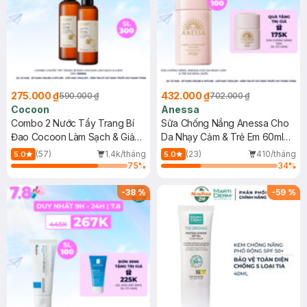
275.000 ₫
432.000 ₫
590.000 ₫
702.000 ₫
Cocoon
Anessa
Combo 2 Nước Tẩy Trang Bí
Sữa Chống Nắng Anessa Cho
Đao Cocoon Làm Sạch & Giảm
Da Nhạy Cảm & Trẻ Em 60ml
Dầu 500ml
(Mới)
(57)
1.4k/tháng
(23)
410/tháng
5.0
5.0
75
%
34
%
-
38
%
-
59
%