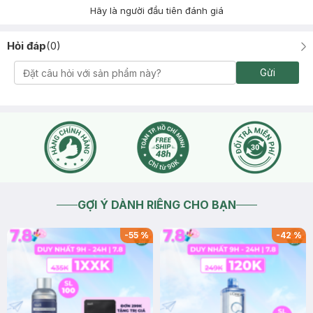
Hãy là người đầu tiên đánh giá
Hỏi đáp
(
0
)
Gửi
GỢI Ý DÀNH RIÊNG CHO BẠN
-
55
%
-
42
%