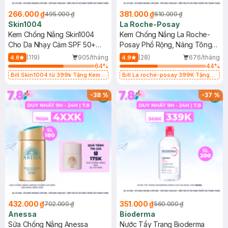
266.000 ₫
381.000 ₫
495.000 ₫
610.000 ₫
Skin1004
La Roche-Posay
Kem Chống Nắng Skin1004
Kem Chống Nắng La Roche-
Cho Da Nhạy Cảm SPF 50+
Posay Phổ Rộng, Nâng Tông
50ml
Kiềm Dầu 50ml
(119)
905/tháng
(28)
676/tháng
4.8
4.9
64
%
44
%
Bill Skin1004 từ 399k Tặng Kem
Bill La roche-posay 399K Tặng
Chống Nắng Cho Da Nhạy Cảm
Gel rửa mặt da dầu nhạy cảm 50ml
SPF 50+ 20ml (SL Có Hạn)
(SL có hạn)
-
38
%
-
37
%
432.000 ₫
351.000 ₫
702.000 ₫
560.000 ₫
Anessa
Bioderma
Sữa Chống Nắng Anessa
Nước Tẩy Trang Bioderma