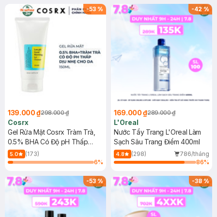
-
53
%
-
42
%
139.000 ₫
169.000 ₫
298.000 ₫
289.000 ₫
Cosrx
L'Oreal
Gel Rửa Mặt Cosrx Tràm Trà,
Nước Tẩy Trang L'Oreal Làm
0.5% BHA Có Độ pH Thấp
Sạch Sâu Trang Điểm 400ml
150ml
(173)
(298)
786/tháng
5.0
4.8
6
%
86
%
-
53
%
-
38
%