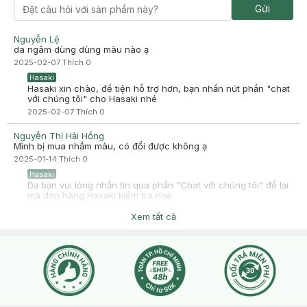
Hasaki nhưng ko bằng CD kiểu bị bết bết á. Đúng kiểu ngon bổ
Gửi
rẻ lun :)) mn nên thử nhé.
Nguyễn Lệ
da ngâm dùng dùng màu nào ạ
2025-02-07
Thích
0
Hasaki
Hasaki xin chào, để tiện hỗ trợ hơn, bạn nhấn nút phần "chat
với chúng tôi" cho Hasaki nhé
2025-02-07
Thích
0
Nguyễn Thị Hải Hồng
Mình bị mua nhầm màu, có đổi được không ạ
2025-01-14
Thích
0
Hasaki
Dạ bạn vui lòng nhắn tin qua phần "Chat với chúng tôi" để lại
mã đơn hàng Hasaki kiểm tra nhé.
2025-01-14
Thích
0
Xem tất cả