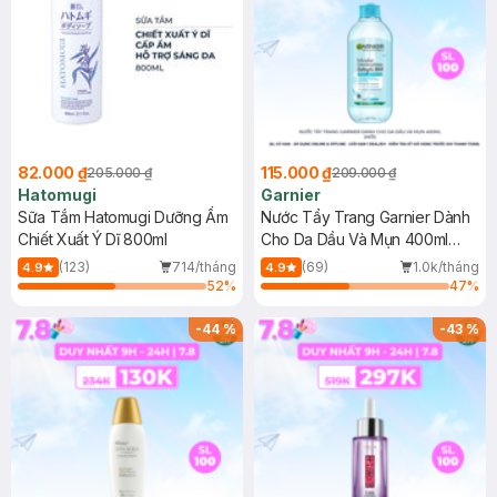
82.000 ₫
115.000 ₫
205.000 ₫
209.000 ₫
Hatomugi
Garnier
Sữa Tắm Hatomugi Dưỡng Ẩm
Nước Tẩy Trang Garnier Dành
Chiết Xuất Ý Dĩ 800ml
Cho Da Dầu Và Mụn 400ml
(Mới)
(123)
714/tháng
(69)
1.0k/tháng
4.9
4.9
52
%
47
%
-
44
%
-
43
%