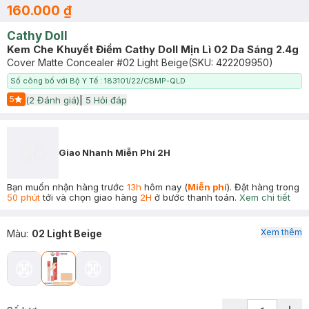
160.000 ₫
Cathy Doll
Kem Che Khuyết Điểm Cathy Doll Mịn Lì 02 Da Sáng 2.4g
Cover Matte Concealer #02 Light Beige
(SKU:
422209950
)
Số công bố với Bộ Y Tế : 183101/22/CBMP-QLD
5
(
2
Đánh giá)
|
5
Hỏi đáp
Start Icon
Giao Nhanh Miễn Phí 2H
Bạn muốn nhận hàng trước
13h
hôm nay (
Miễn phí
). Đặt hàng trong
50 phút
tới và chọn giao hàng
2H
ở bước thanh toán.
Xem chi tiết
Xem thêm
Màu
:
02 Light Beige