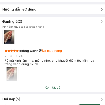
Hướng dẫn sử dụng
Đánh giá
(
2
)
Hình ảnh thực tế của khách hàng
Hoàng Oanh
Đã mua hàng
2023-07-24
Rẻ mà xinh lắm nha, mỏng nhẹ, che khuyết điểm tốt. Mình da
trắng vàng dùng 02 ok
Kang Lyn
Đã mua hàng
Xem tất cả
2023-05-30
Ko thấy ai đánh giá nên cũng hơi rén khi mua. Nhưng loại này
Hỏi đáp
(
5
)
mỏng, tệp vào da lắm (mình da tb), che khuyết điểm ok lắm luôn
(nhất là quầng thâm), trước có dùng Australis cũng mua tại