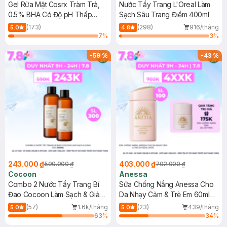
Gel Rửa Mặt Cosrx Tràm Trà,
Nước Tẩy Trang L'Oreal Làm
0.5% BHA Có Độ pH Thấp
Sạch Sâu Trang Điểm 400ml
150ml
(173)
(298)
916/tháng
5.0
4.8
7
%
3
%
-
59
%
-
43
%
243.000 ₫
403.000 ₫
590.000 ₫
702.000 ₫
Cocoon
Anessa
Combo 2 Nước Tẩy Trang Bí
Sữa Chống Nắng Anessa Cho
Đao Cocoon Làm Sạch & Giảm
Da Nhạy Cảm & Trẻ Em 60ml
Dầu 500ml
(Mới)
(57)
1.6k/tháng
(23)
439/tháng
5.0
5.0
63
%
34
%