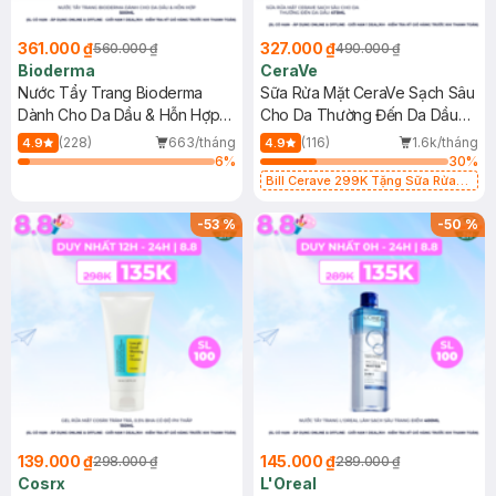
361.000 ₫
327.000 ₫
560.000 ₫
490.000 ₫
Bioderma
CeraVe
Nước Tẩy Trang Bioderma
Sữa Rửa Mặt CeraVe Sạch Sâu
Dành Cho Da Dầu & Hỗn Hợp
Cho Da Thường Đến Da Dầu
500ml
473ml
(228)
663/tháng
(116)
1.6k/tháng
4.9
4.9
6
%
30
%
Bill Cerave 299K Tặng Sữa Rửa
Mặt Cerave 30ml (SL có hạn)
-
53
%
-
50
%
139.000 ₫
145.000 ₫
298.000 ₫
289.000 ₫
Cosrx
L'Oreal