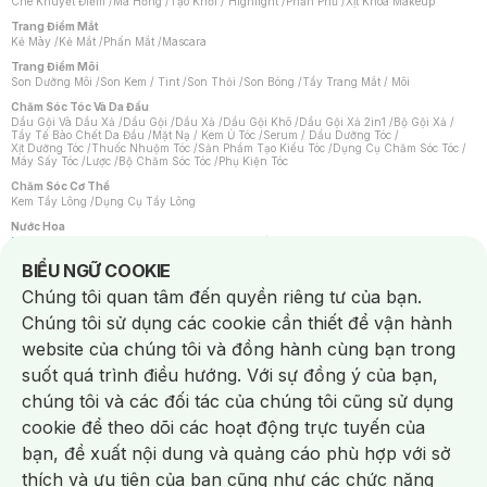
Che Khuyết Điểm
/
Má Hồng
/
Tạo Khối / Highlight
/
Phấn Phủ
/
Xịt Khoá Makeup
Trang Điểm Mắt
Kẻ Mày
/
Kẻ Mắt
/
Phấn Mắt
/
Mascara
Trang Điểm Môi
Son Dưỡng Môi
/
Son Kem / Tint
/
Son Thỏi
/
Son Bóng
/
Tẩy Trang Mắt / Môi
Chăm Sóc Tóc Và Da Đầu
Dầu Gội Và Dầu Xả
/
Dầu Gội
/
Dầu Xả
/
Dầu Gội Khô
/
Dầu Gội Xả 2in1
/
Bộ Gội Xả
/
Tẩy Tế Bào Chết Da Đầu
/
Mặt Nạ / Kem Ủ Tóc
/
Serum / Dầu Dưỡng Tóc
/
Xịt Dưỡng Tóc
/
Thuốc Nhuộm Tóc
/
Sản Phẩm Tạo Kiểu Tóc
/
Dụng Cụ Chăm Sóc Tóc
/
Máy Sấy Tóc
/
Lược
/
Bộ Chăm Sóc Tóc
/
Phụ Kiện Tóc
Chăm Sóc Cơ Thể
Kem Tẩy Lông
/
Dụng Cụ Tẩy Lông
Nước Hoa
Nước Hoa Nữ
/
Nước Hoa Nam
/
Nước Hoa Cao Cấp
/
Xịt Thơm Toàn Thân
/
Nước Hoa Vùng Kín
Notice about cookies usage
BIỂU NGỮ COOKIE
Chăm Sóc Cá Nhân
Chúng tôi quan tâm đến quyền riêng tư của bạn.
Chống Muỗi
/
Khẩu Trang
/
Máy Massage
/
Mặt Nạ Xông Hơi
/
Nước Rửa Tay
/
Sản Phẩm Chăm Sóc Khác
/
Bàn Chải Đánh Răng
/
Bàn Chải Điện
/
Chúng tôi sử dụng các cookie cần thiết để vận hành
Hỗ Trợ Trắng Răng
/
Kem Đánh Răng
/
Máy Tăm Nước
/
Nước Súc Miệng
/
Tăm / Chỉ Nha Khoa
/
Xịt Thơm Miệng
/
Dung Dịch Vệ Sinh
/
Dưỡng Vùng Kín
/
website của chúng tôi và đồng hành cùng bạn trong
Khăn Ướt Vệ Sinh Vùng Kín
/
Băng Vệ Sinh
/
Tampon
/
Bọt Cạo Râu
/
Dao Cạo Râu
/
Máy Cạo Râu
suốt quá trình điều hướng. Với sự đồng ý của bạn,
Vấn Đề Về Da
chúng tôi và các đối tác của chúng tôi cũng sử dụng
Da Dầu / Lỗ Chân Lông To
/
Da Khô / Mất Nước
/
Da Lão Hóa
/
Da Mụn
/
Da Nhạy Cảm / Kích Ứng
/
Da Xỉn Màu
/
Thâm / Nám / Tàn Nhang
/
cookie để theo dõi các hoạt động trực tuyến của
Quầng Thâm & Bọng Mắt
/
Sẹo
/
Viêm Da Cơ Địa
bạn, đề xuất nội dung và quảng cáo phù hợp với sở
Dụng Cụ / Phụ Kiện Chăm Sóc Da
Chat i
Bông Tẩy Trang
/
Khăn Lau Mặt Khô
/
Dụng Cụ / Máy Rửa Mặt
/
Máy Chăm Sóc Da
/
thích và ưu tiên của bạn cũng như các chức năng
Dụng Cụ Chăm Sóc Khác