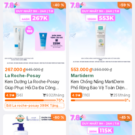
-
40
%
-
59
%
267.000 ₫
553.000 ₫
445.000 ₫
1.350.000 ₫
La Roche-Posay
Martiderm
Kem Dưỡng La Roche-Posay
Kem Chống Nắng MartiDerm
Giúp Phục Hồi Da Đa Công
Phổ Rộng Bảo Vệ Toàn Diện
Dụng 40ml
40ml
(56)
932/tháng
(110)
251/tháng
4.9
4.9
76
%
8
%
Bill La roche-posay 399K Tặng
Gel rửa mặt da dầu nhạy cảm 50ml
(SL có hạn)
-
60
%
-
45
%