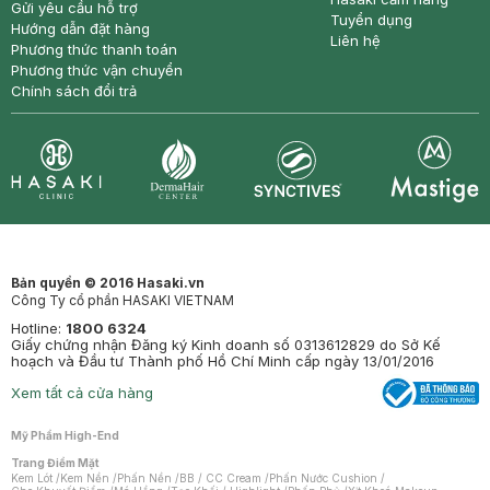
Gửi yêu cầu hỗ trợ
Tuyển dụng
Hướng dẫn đặt hàng
Liên hệ
Phương thức thanh toán
Phương thức vận chuyển
Chính sách đổi trả
Synctives
Clinic
Dermahair
Mastige
Bản quyền © 2016 Hasaki.vn
Công Ty cổ phần HASAKI VIETNAM
Hotline:
1800 6324
Giấy chứng nhận Đăng ký Kinh doanh số 0313612829 do Sở Kế
hoạch và Đầu tư Thành phố Hồ Chí Minh cấp ngày 13/01/2016
Xem tất cả cửa hàng
Mỹ Phẩm High-End
Trang Điểm Mặt
Kem Lót
/
Kem Nền
/
Phấn Nền
/
BB / CC Cream
/
Phấn Nước Cushion
/