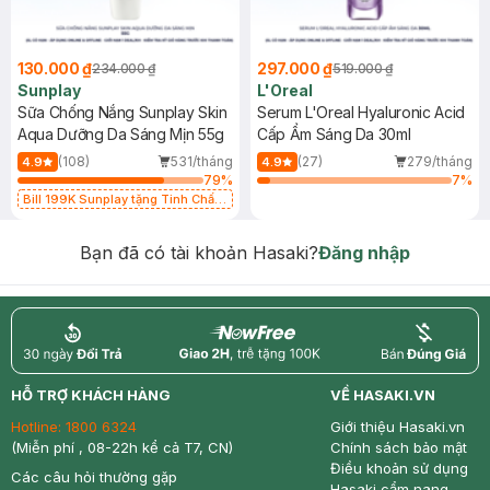
130.000 ₫
297.000 ₫
234.000 ₫
519.000 ₫
Sunplay
L'Oreal
Sữa Chống Nắng Sunplay Skin
Serum L'Oreal Hyaluronic Acid
Aqua Dưỡng Da Sáng Mịn 55g
Cấp Ẩm Sáng Da 30ml
(108)
531/tháng
(27)
279/tháng
4.9
4.9
79
%
7
%
Bill 199K Sunplay tặng Tinh Chất
Chống Nắng 7g trị giá 30K (SL có
hạn)
Bạn đã có tài khoản Hasaki?
Đăng nhập
return
nowfree
price
HỖ TRỢ KHÁCH HÀNG
VỀ HASAKI.VN
Hotline:
1800 6324
Giới thiệu Hasaki.vn
(Miễn phí , 08-22h kể cả T7, CN)
Chính sách bảo mật
Điều khoản sử dụng
Các câu hỏi thường gặp
Hasaki cẩm nang