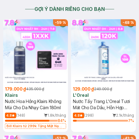
GỢI Ý DÀNH RIÊNG CHO BẠN
-
59
%
-
48
%
179.000 ₫
129.000 ₫
435.000 ₫
249.000 ₫
Klairs
L'Oreal
Nước Hoa Hồng Klairs Không
Nước Tẩy Trang L'Oreal Tươi
Mùi Cho Da Nhạy Cảm 180ml
Mát Cho Da Dầu, Hỗn Hợp
400ml
(148)
1.8k/tháng
(298)
2.1k/tháng
4.8
4.8
84
%
7
%
Bill Klairs từ 299k Tặng Mặt Nạ
Làm Dịu Da & Kiểm Soát Dầu Nhờn
25ml (SL Có Hạn)
-
52
%
-
43
%