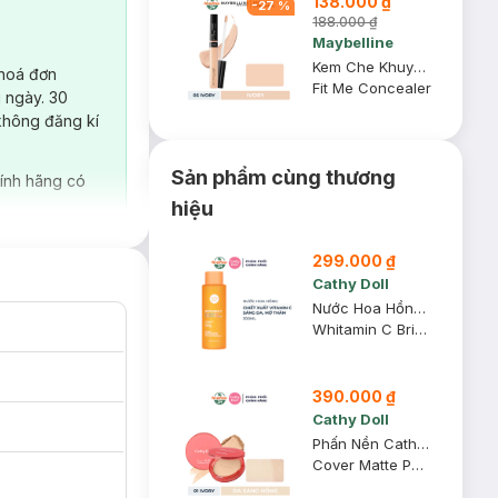
138.000 ₫
-
27
%
188.000 ₫
Maybelline
Kem Che Khuyết Điểm Maybelline Mịn Lì 05 Ivory 6.8ml
 hoá đơn
Fit Me Concealer
 ngày. 30
không đăng kí
Sản phẩm cùng thương
ính hãng có
hiệu
299.000 ₫
Cathy Doll
Nước Hoa Hồng Cathy Doll Dưỡng Sáng, Mờ Thâm 300ml
Whitamin C Brightening Toner And Essence
390.000 ₫
Cathy Doll
Phấn Nền Cathy Doll Mịn Lì 01 Ivory - Da Sáng Hồng 12g
Cover Matte Powder Pact SPF 30 PA +++