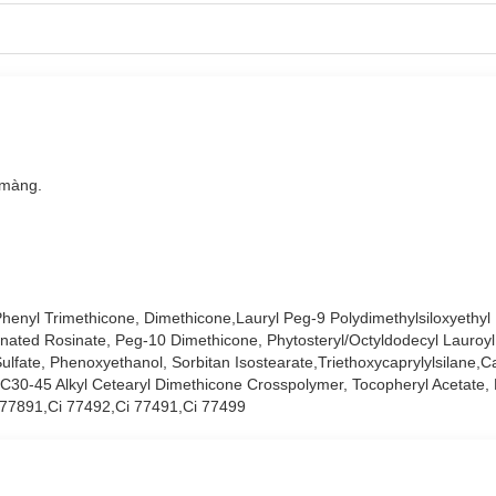
 màng.
Phenyl Trimethicone, Dimethicone,Lauryl Peg-9 Polydimethylsiloxyethyl
ated Rosinate, Peg-10 Dimethicone, Phytosteryl/Octyldodecyl Lauroyl
lfate, Phenoxyethanol, Sorbitan Isostearate,Triethoxycaprylylsilane,Ca
 C30-45 Alkyl Cetearyl Dimethicone Crosspolymer, Tocopheryl Acetate,
i 77891,Ci 77492,Ci 77491,Ci 77499