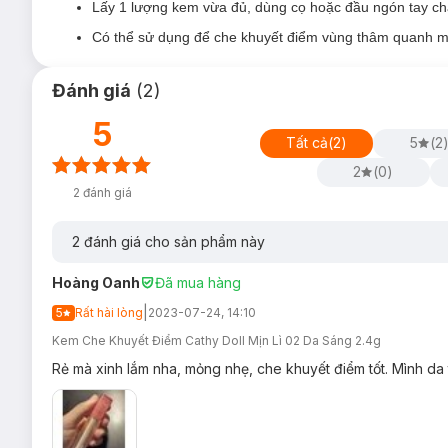
Lấy 1 lượng kem vừa đủ, dùng cọ hoặc đầu ngón tay ch
Có thể sử dụng để che khuyết điểm vùng thâm quanh m
Đánh giá
(
2
)
5
Tất cả
(
2
)
5
(
2
2
(
0
)
2
đánh giá
2
đánh giá cho sản phẩm này
Hoàng Oanh
Đã mua hàng
|
5
Rất hài lòng
2023-07-24, 14:10
Kem Che Khuyết Điểm Cathy Doll Mịn Lì 02 Da Sáng 2.4g
Rẻ mà xinh lắm nha, mỏng nhẹ, che khuyết điểm tốt. Mình d