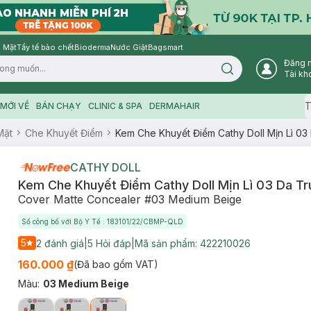
 Mặt
Tẩy tế bào chết
Bioderma
Nước Giặt
Bagsmart
Đăng 
Search icon
Tài kh
T
MỚI VỀ
BÁN CHẠY
CLINIC & SPA
DERMAHAIR
Mặt
Che Khuyết Điểm
Kem Che Khuyết Điểm Cathy Doll Mịn Lì 03
CATHY DOLL
Kem Che Khuyết Điểm Cathy Doll Mịn Lì 03 Da Tr
Cover Matte Concealer #03 Medium Beige
Số công bố với Bộ Y Tế : 183101/22/CBMP-QLD
5
2
đánh giá
|
5
Hỏi đáp
|
Mã sản phẩm:
422210026
160.000 ₫
(Đã bao gồm VAT)
Màu
:
03 Medium Beige