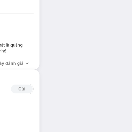
hất là quầng
nhé.
ày đánh giá
Gửi