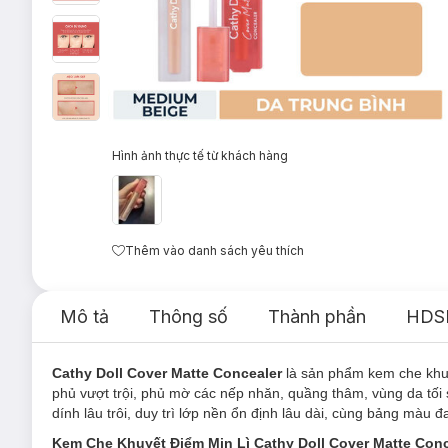
Hình ảnh thực tế từ khách hàng
Thêm vào danh sách yêu thích
Mô tả
Thông số
Thành phần
HDS
Cathy Doll Cover Matte Concealer
là sản phẩm kem che khuy
phủ vượt trội, phủ mờ các nếp nhăn, quầng thâm, vùng da tố
dính lâu trôi, duy trì lớp nền ổn định lâu dài, cùng bảng màu đ
Kem Che Khuyết Điểm Mịn Lì Cathy Doll Cover Matte Conc