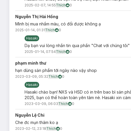
2025-02-07, 14:55
Thích
0
Nguyễn Thị Hải Hồng
Mình bị mua nhầm màu, có đổi được không ạ
2025-01-14, 01:31
Thích
0
Hasaki
Dạ bạn vui lòng nhắn tin qua phần "Chat với chúng tôi"
2025-01-14, 07:54
Thích
0
phạm minh thư
hạn dùng sản phẩm tới ngày nào vậy shop
2023-03-09, 05:32
Thích
0
Hasaki
Hasaki chào bạn! NXS và HSD có in trên bao bì sản ph
2025, bạn có thể hoàn toàn yên tâm nè. Hasaki xin cảm
2023-03-09, 06:03
Thích
0
Nguyễn Lệ Chi
Che đc mụn thâm ko ạ
2023-02-12, 23:18
Thích
0