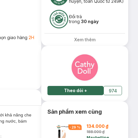
huyện, toàn Quốc từ 249K)
Đổi trả
trong
30 ngày
họn giao hàng
2H
Xem thêm
Theo dõi
+
974
Sản phẩm xem cùng
với khả năng che
ống nước, bám
134.000 ₫
-
29
%
188.000 ₫
:
Maybelline