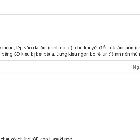
y mỏng, tệp vào da lắm (mình da tb), che khuyết điểm ok lắm luôn (n
 bằng CD kiểu bị bết bết á. Đúng kiểu ngon bổ rẻ lun :)) mn nên thử 
Ng
"chat với chúng tôi" cho Hasaki nhé