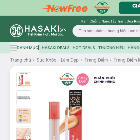
Kem Chống Nắng
Tẩy Trang
Sữa Rửa
Logo
DANH MỤC
HASAKI DEALS
HOT DEALS
THƯƠNG HIỆU
HÀNG 
Hamburger icon
Trang chủ
Sức Khỏe - Làm Đẹp
Trang Điểm
Trang Điểm 