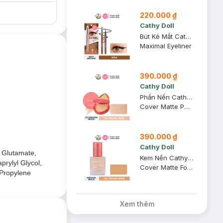
220.000 ₫
Cathy Doll
Bút Kẻ Mắt Cathy Doll Siêu Mảnh 02 Sexy Brown - Nâu 0.7ml
Maximal Eyeliner
390.000 ₫
Cathy Doll
Phấn Nền Cathy Doll Mịn Lì 03 Medium Beige - Da Trung Bình 12g
Cover Matte Powder Pact SPF 30 PA +++
390.000 ₫
Cathy Doll
 Glutamate,
Kem Nền Cathy Doll Mịn Lì 03 Medium Beige - Da Trung Bình 30g
prylyl Glycol,
Cover Matte Foundation SPF 15 PA +++
 Propylene
Xem thêm