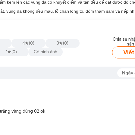
ấm kem lên các vùng da có khuyết điểm và tán đều để đạt được độ ch
ắt, vùng da không đều màu, lỗ chân lông to, đốm thâm sạm và nếp nh
Chia sẻ nh
)
4
(
0
)
3
(
0
)
sản
Viết
1
(
0
)
Có hình ảnh
Ngày 
a trắng vàng dùng 02 ok