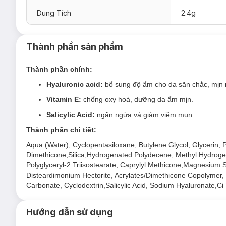
Dung Tích
2.4g
Thành phần sản phẩm
Thành phần chính:
Hyaluronic acid:
bổ sung độ ẩm cho da săn chắc, mịn
Vitamin E:
chống oxy hoá, dưỡng da ẩm mịn.
Salicylic Acid:
ngăn ngừa và giảm viêm mụn.
Thành phần chi tiết:
Aqua (Water), Cyclopentasiloxane, Butylene Glycol, Glycerin, 
Dimethicone,Silica,Hydrogenated Polydecene, Methyl Hydrogen
Polyglyceryl-2 Triisostearate, Caprylyl Methicone,Magnesium Su
Disteardimonium Hectorite, Acrylates/Dimethicone Copolymer,
Carbonate, Cyclodextrin,Salicylic Acid, Sodium Hyaluronate,C
Hướng dẫn sử dụng