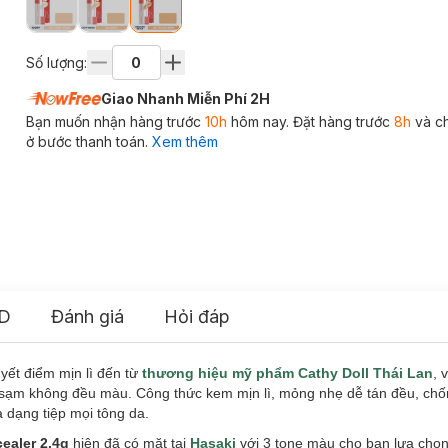
Số lượng:
Giao Nhanh Miễn Phí 2H
Bạn muốn nhận hàng trước
10h
hôm nay. Đặt hàng trước
8h
và c
ở bước thanh toán.
Xem thêm
D
Đánh giá
Hỏi đáp
ết điểm mịn lì đến từ
thương hiệu mỹ phẩm Cathy Doll Thái Lan
, 
i sạm không đều màu. Công thức kem mịn lì, mỏng nhẹ dễ tán đều, ch
a dạng tiệp mọi tông da.
ealer 2.4g
hiện đã có mặt tại
Hasaki
với 3 tone màu cho bạn lựa chọn