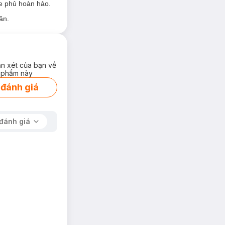
e phủ hoàn hảo.
ăn.
ận xét của bạn về
 phẩm này
 đánh giá
đánh giá