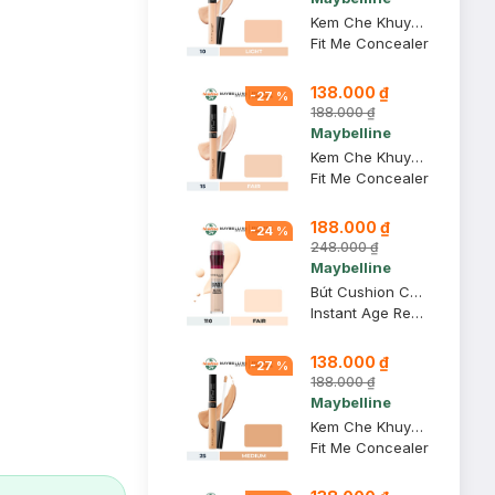
Kem Che Khuyết Điểm Maybelline Mịn Lì 10 Light 6.8ml
Fit Me Concealer
138.000 ₫
-
27
%
188.000 ₫
Maybelline
Kem Che Khuyết Điểm Maybelline Mịn Lì 15 Fair 6.8ml
Fit Me Concealer
188.000 ₫
-
24
%
248.000 ₫
Maybelline
Bút Cushion Che Khuyết Điểm Maybelline 110 Fair 6ml
Instant Age Rewind Eraser Dark Circles Treatment Concealer
138.000 ₫
-
27
%
188.000 ₫
Maybelline
Kem Che Khuyết Điểm Maybelline Mịn Lì 25 Medium 6.8ml
Fit Me Concealer