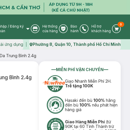
0
nhập
/
Đăng ký
Hệ thống
Bảo
Hỗ trợ
User Icon
Store Icon
Warranty Icon
Phone Icon
Cart I
oản
cửa hàng
hành
khách hàng
ải ứng dụng
Phường 8, Quận 10, Thành phố Hồ Chí Minh
Map icon
 Da Trung Bình 2.4g
MIỄN PHÍ VẬN CHUYỂN
ung Bình 2.4g
Giao Nhanh Miễn Phí 2H.
Trễ tặng 100K
Hasaki đền bù
100%
hãng
đền bù
100%
nếu phát hiện
hàng giả
Giao Hàng Miễn Phí
(từ
90K tại 60 Tỉnh Thành trừ