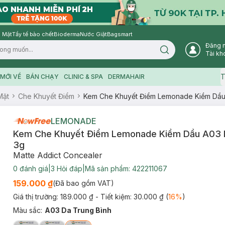
 Mặt
Tẩy tế bào chết
Bioderma
Nước Giặt
Bagsmart
Đăng 
Search icon
Tài kh
T
MỚI VỀ
BÁN CHẠY
CLINIC & SPA
DERMAHAIR
Mặt
Che Khuyết Điểm
Kem Che Khuyết Điểm Lemonade Kiềm Dầu
LEMONADE
Kem Che Khuyết Điểm Lemonade Kiềm Dầu A03 D
3g
Matte Addict Concealer
0
đánh giá
|
3
Hỏi đáp
|
Mã sản phẩm:
422211067
159.000 ₫
(Đã bao gồm VAT)
Giá thị trường:
189.000 ₫
- Tiết kiệm:
30.000 ₫
(
16
%
)
Màu sắc
:
A03 Da Trung Bình