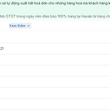
ki sẽ tự động xuất hết hoá đơn cho những hàng hoá mà khách hàng 
đơn GTGT trong ngày nên đảm bảo 100% hàng tại Hasaki là hàng ch
Xem thêm
21
ct Concealer 3g
bao gồm 3 tone màu được thiết kế phù hợp với làn d
i trắng bệt và nhợt nhạt.