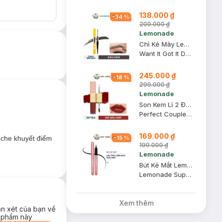
số chị em chúng
138.000 ₫
-
34
%
209.000 ₫
Lemonade
Chì Kẻ Mày Lemonade 2 Đầu Màu Nâu Xám 2g+2ml
Want It Got It Dual Eyebrow #Gray Brown
245.000 ₫
-
18
%
299.000 ₫
Lemonade
Son Kem Lì 2 Đầu Lemonade 03 Tea Đỏ Nâu Đất Bản Mới 7.5g
Perfect Couple Lip - Version 2 #03 Tea
169.000 ₫
-
15
%
 che khuyết điểm
199.000 ₫
Lemonade
Bút Kẻ Mắt Lemonade SuperNatural Eyeliner Màu Đen 1g
Lemonade Supernatural Eyeliner - Black
Xem thêm
ận xét của bạn về
 phẩm này