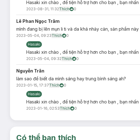
Hasaki xin chào , để tiện hỗ trợ hơn cho bạn , bạn nhấn
2023-08-31, 11:32
Thích
0
Hiện sản phẩm đã có mặt tại
Lê Phan Ngọc Trâm
Hasaki
.
mình đang bị lên mụn li ti và da khá nhảy cản, sản phẩm nà
Loại da phù hợp:
2023-05-04, 09:23
Thích
0
Sản phẩm phù hợp cho da dầu hoặc da siêu dầu, da hỗ
Hasaki
Giải pháp cho tình trạng da:
Hasaki xin chào , để tiện hỗ trợ hơn cho bạn , bạn nhấn
Da
dầu
, mụn, lỗ chân lông to.
2023-05-04, 09:32
Thích
0
Da có các khuyết điểm như vết thâm mụn, mẩn đỏ, nếp
Nguyễn Trân
Ưu thế nổi bật:
làm sao để biết da mình sáng hay trung bình sáng ah?
2023-01-15, 17:37
Thích
0
Nhờ kết cấu đặc biệt với dầu bay hơi, sản phẩm sẽ đem 
mịn lì.
Hasaki
Hasaki xin chào , để tiện hỗ trợ hơn cho bạn , bạn nhấn
Được bổ sung các hoạt chất giúp dưỡng da và cấp ẩm, 
2023-01-16, 02:53
nhăn và xoá đi các dấu hiệu mệt mỏi.
Thích
0
Đặc biệt với
chiết xuất hoa cúc La Mã
có công dụng kh
với làn da
mụn
nhạy cảm.
Có thể bạn thích