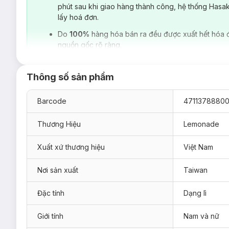
phút sau khi giao hàng thành công, hệ thống Hasa
lấy hoá đơn.
Do
100%
hàng hóa bán ra đều được xuất hết hóa 
nguồn gốc rõ ràng.
Thông số sản phẩm
Barcode
47113788800
Thương Hiệu
Lemonade
Xuất xứ thương hiệu
Việt Nam
Nơi sản xuất
Taiwan
Đặc tính
Dạng lì
Bảng màu của
Kem Che Khuyết Điểm Lemonade Matte Addi
Nam:
Giới tính
Nam và nữ
#A01
- phù hợp cho tone da trắng sáng nhưng không phả