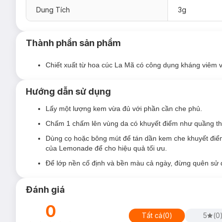
#A02
- phù hợp cho tone da trung bình đến trung bình s
Dung Tích
3g
mình.
#A03
- phù hợp cho tone da tự nhiên, da vàng hoặc da h
Thành phần sản phẩm
Chiết xuất từ hoa cúc La Mã có công dụng kháng viêm v
Hướng dẫn sử dụng
Lấy một lượng kem vừa đủ với phần cần che phủ.
Chấm 1 chấm lên vùng da có khuyết điểm như quầng th
Dùng cọ hoặc bông mút để tán dần kem che khuyết điểm
của Lemonade để cho hiệu quả tối ưu.
Để lớp nền cố định và bền màu cả ngày, đừng quên sử 
Đánh giá
0
Tất cả
(
0
)
5
(
0