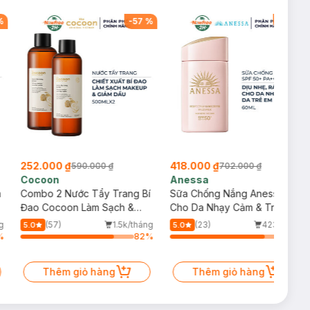
%
-
57
%
-
40
%
252.000 ₫
418.000 ₫
590.000 ₫
702.000 ₫
Cocoon
Anessa
m
Combo 2 Nước Tẩy Trang Bí
Sữa Chống Nắng Anessa
Đao Cocoon Làm Sạch &
Cho Da Nhạy Cảm & Trẻ Em
Giảm Dầu 500ml
60ml (Mới)
g
(57)
1.5k/tháng
(23)
423/tháng
5.0
5.0
%
82
%
83
%
Thêm giỏ hàng
Thêm giỏ hàng