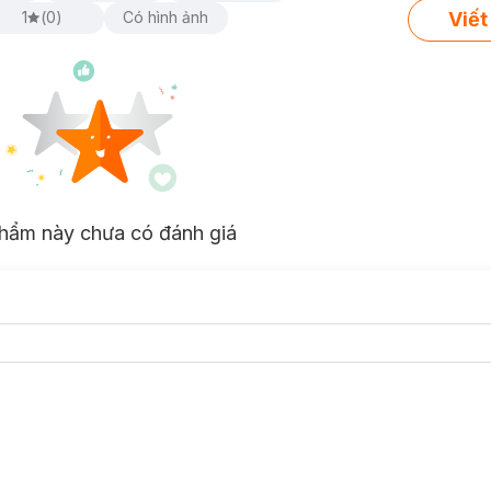
Viết
1
(
0
)
Có hình ảnh
hẩm này chưa có đánh giá