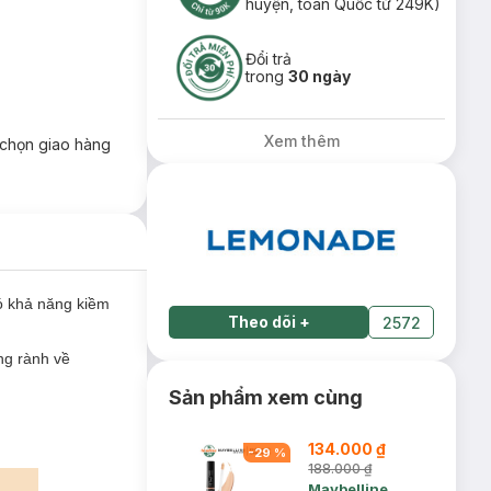
huyện, toàn Quốc từ 249K)
Đổi trả
trong
30 ngày
Xem thêm
chọn giao hàng
ó khả năng kiềm
Theo dõi
+
2572
ng rành về
Sản phẩm xem cùng
134.000 ₫
-
29
%
188.000 ₫
Maybelline