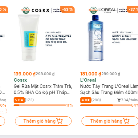
0
%
-
53
%
-
37
139.000 ₫
181.000 ₫
298.000 ₫
289.000 ₫
iếp hoặc nơi có nhiệt độ cao / ẩm ướt.
Cosrx
L'Oreal
h
Gel Rửa Mặt Cosrx Tràm Trà,
Nước Tẩy Trang L'Oreal Là
Da
0.5% BHA Có Độ pH Thấp
Sạch Sâu Trang Điểm 400ml
150ml
háng
(173)
(298)
734/thán
5.0
4.8
90
%
11
%
64
a
Thêm giỏ hàng
Thêm giỏ hàng