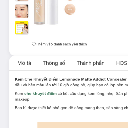
Thêm vào danh sách yêu thích
Mô tả
Thông số
Thành phần
HDS
Kem Che Khuyết Điểm Lemonade Matte Addict Concealer
dầu và bền màu lên tới 10 giờ đồng hồ, giúp bạn có lớp nền mị
Kem
che khuyết điểm
có kết cấu dạng kem lỏng, nhẹ. Sản p
makeup.
Bao bì được thiết kế nhỏ gọn dễ dàng mang theo, sẵn sàng cho