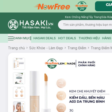
Kem Chống Nắng
Tẩy Trang
Sữa Rửa
Logo
DANH MỤC
HASAKI DEALS
HOT DEALS
THƯƠNG HIỆU
HÀNG 
Hamburger icon
Trang chủ
Sức Khỏe - Làm Đẹp
Trang Điểm
Trang Điểm 