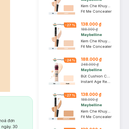
Kem Che Khuyết Điểm Maybelline Mịn Lì 10 Light 6.8ml
Fit Me Concealer
138.000 ₫
-
27
%
188.000 ₫
Maybelline
Kem Che Khuyết Điểm Maybelline Mịn Lì 15 Fair 6.8ml
Fit Me Concealer
188.000 ₫
-
24
%
248.000 ₫
Maybelline
Bút Cushion Che Khuyết Điểm Maybelline 110 Fair 6ml
Instant Age Rewind Eraser Dark Circles Treatment Concealer
138.000 ₫
-
27
%
188.000 ₫
Maybelline
Kem Che Khuyết Điểm Maybelline Mịn Lì 25 Medium 6.8ml
Fit Me Concealer
 hoá đơn
 ngày. 30