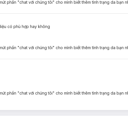
 nút phần "chat với chúng tôi" cho mình biết thêm tình trạng da bạn n
y liệu có phù hợp hay không
n hợp dầu.
 nút phần "chat với chúng tôi" cho mình biết thêm tình trạng da bạn 
 nhăn.
tới cảm giác mềm ẩm lúc mới tán nhưng sẽ nhanh chóng set lại trên da,
 nút phần "chat với chúng tôi" cho mình biết thêm tình trạng da bạn n
cho làn da mềm mại, mịn màng hơn đồng thời làm mờ khuyết điểm tức 
áng viêm và làm dịu da, giảm kích ứng, mẩn đỏ, giúp cho sản phẩm v