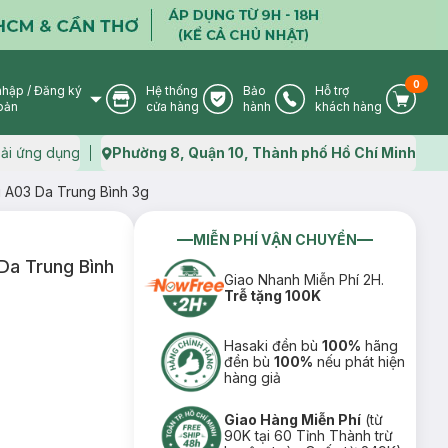
0
nhập
/
Đăng ký
Hệ thống
Bảo
Hỗ trợ
User Icon
Store Icon
Warranty Icon
Phone Icon
Cart I
oản
cửa hàng
hành
khách hàng
ải ứng dụng
Phường 8, Quận 10, Thành phố Hồ Chí Minh
Map icon
 A03 Da Trung Bình 3g
MIỄN PHÍ VẬN CHUYỂN
a Trung Bình
Giao Nhanh Miễn Phí 2H.
Trễ tặng 100K
Hasaki đền bù
100%
hãng
đền bù
100%
nếu phát hiện
hàng giả
Giao Hàng Miễn Phí
(từ
90K tại 60 Tỉnh Thành trừ