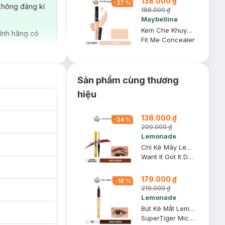
138.000 ₫
-
27
%
không đăng kí
188.000 ₫
Maybelline
Kem Che Khuyết Điểm Maybelline Mịn Lì 05 Ivory 6.8ml
ính hãng có
Fit Me Concealer
Sản phẩm cùng thương
hiệu
138.000 ₫
-
34
%
209.000 ₫
Lemonade
Chì Kẻ Mày Lemonade 2 Đầu Màu Nâu Đậm 2g+2ml
Want It Got It Dual Eyebrow #Dark Brown
179.000 ₫
-
18
%
219.000 ₫
a của phụ nữ Việt
Lemonade
Bút Kẻ Mắt Lemonade Siêu Mảnh 02 Brown Nâu Đậm 1g
SuperTiger Micro Eyeliner