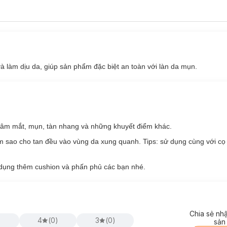
áng, tự nhiên và hài hòa, đây cũng là màu sắc dễ phù hợp với đại đa 
ơi tối màu.
à làm dịu da, giúp sản phẩm đặc biệt an toàn với làn da mụn.
âm mắt, mụn, tàn nhang và những khuyết điểm khác.
 sao cho tan đều vào vùng da xung quanh. Tips: sử dụng cùng với cọ
dụng thêm cushion và phấn phủ các bạn nhé.
Chia sẻ nh
)
4
(
0
)
3
(
0
)
sản