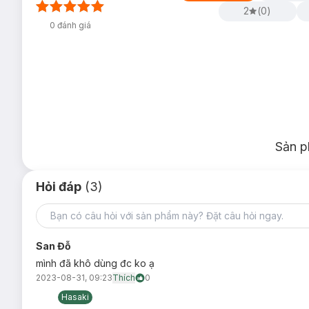
2
(
0
)
0
đánh giá
Sản p
Hỏi đáp
(3)
San Đỗ
mình đã khô dùng đc ko ạ
2023-08-31, 09:23
Thích
0
Hasaki