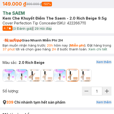
149.000 ₫
300.000 ₫
-
50
%
The SAEM
Kem Che Khuyết Điểm The Saem - 2.0 Rich Beige 9.5g
Cover Perfection Tip Concealer
(SKU:
422266711
)
4.7
(
3
Đánh giá)
|
29
Hỏi đáp
Start Icon
Giao Nhanh Miễn Phí 2H
Bạn muốn nhận hàng trước
20h
hôm nay (
Miễn phí
). Đặt hàng trong
37 phút
tới và chọn giao hàng
2H
ở bước thanh toán.
Xem chi tiết
Xem thêm
Màu sắc
:
2.0 Rich Beige
Số lượng:
339
Chi nhánh tạm hết sản phẩm
Xem thêm