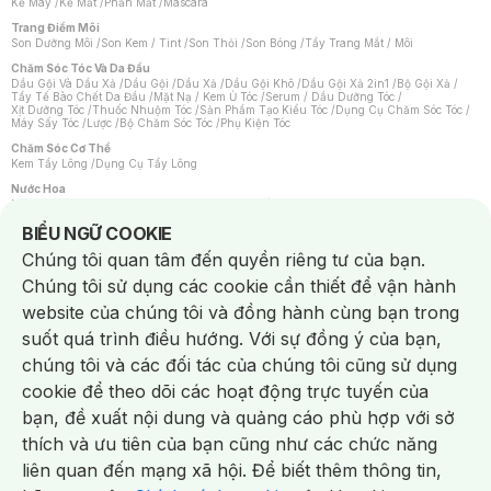
Kẻ Mày
/
Kẻ Mắt
/
Phấn Mắt
/
Mascara
Trang Điểm Môi
Son Dưỡng Môi
/
Son Kem / Tint
/
Son Thỏi
/
Son Bóng
/
Tẩy Trang Mắt / Môi
Chăm Sóc Tóc Và Da Đầu
Dầu Gội Và Dầu Xả
/
Dầu Gội
/
Dầu Xả
/
Dầu Gội Khô
/
Dầu Gội Xả 2in1
/
Bộ Gội Xả
/
Tẩy Tế Bào Chết Da Đầu
/
Mặt Nạ / Kem Ủ Tóc
/
Serum / Dầu Dưỡng Tóc
/
Xịt Dưỡng Tóc
/
Thuốc Nhuộm Tóc
/
Sản Phẩm Tạo Kiểu Tóc
/
Dụng Cụ Chăm Sóc Tóc
/
Máy Sấy Tóc
/
Lược
/
Bộ Chăm Sóc Tóc
/
Phụ Kiện Tóc
Chăm Sóc Cơ Thể
Kem Tẩy Lông
/
Dụng Cụ Tẩy Lông
Nước Hoa
Nước Hoa Nữ
/
Nước Hoa Nam
/
Nước Hoa Cao Cấp
/
Xịt Thơm Toàn Thân
/
Nước Hoa Vùng Kín
Notice about cookies usage
BIỂU NGỮ COOKIE
Chăm Sóc Cá Nhân
Chúng tôi quan tâm đến quyền riêng tư của bạn.
Chống Muỗi
/
Khẩu Trang
/
Máy Massage
/
Mặt Nạ Xông Hơi
/
Nước Rửa Tay
/
Sản Phẩm Chăm Sóc Khác
/
Bàn Chải Đánh Răng
/
Bàn Chải Điện
/
Chúng tôi sử dụng các cookie cần thiết để vận hành
Hỗ Trợ Trắng Răng
/
Kem Đánh Răng
/
Máy Tăm Nước
/
Nước Súc Miệng
/
Tăm / Chỉ Nha Khoa
/
Xịt Thơm Miệng
/
Dung Dịch Vệ Sinh
/
Dưỡng Vùng Kín
/
website của chúng tôi và đồng hành cùng bạn trong
Khăn Ướt Vệ Sinh Vùng Kín
/
Băng Vệ Sinh
/
Tampon
/
Bọt Cạo Râu
/
Dao Cạo Râu
/
Máy Cạo Râu
suốt quá trình điều hướng. Với sự đồng ý của bạn,
Vấn Đề Về Da
chúng tôi và các đối tác của chúng tôi cũng sử dụng
Da Dầu / Lỗ Chân Lông To
/
Da Khô / Mất Nước
/
Da Lão Hóa
/
Da Mụn
/
Da Nhạy Cảm / Kích Ứng
/
Da Xỉn Màu
/
Thâm / Nám / Tàn Nhang
/
cookie để theo dõi các hoạt động trực tuyến của
Quầng Thâm & Bọng Mắt
/
Sẹo
/
Viêm Da Cơ Địa
bạn, đề xuất nội dung và quảng cáo phù hợp với sở
Dụng Cụ / Phụ Kiện Chăm Sóc Da
Chat i
Bông Tẩy Trang
/
Khăn Lau Mặt Khô
/
Dụng Cụ / Máy Rửa Mặt
/
Máy Chăm Sóc Da
/
thích và ưu tiên của bạn cũng như các chức năng
Dụng Cụ Chăm Sóc Khác
liên quan đến mạng xã hội. Để biết thêm thông tin,