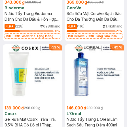
343.000 ₫
369.000 ₫
560.000 ₫
490.000 ₫
Bioderma
CeraVe
Nước Tẩy Trang Bioderma
Sữa Rửa Mặt CeraVe Sạch Sâu
Dành Cho Da Dầu & Hỗn Hợp
Cho Da Thường Đến Da Dầu
500ml
473ml
(228)
698/tháng
(116)
1.4k/tháng
4.9
4.9
31
%
21
%
Bill 399k Bioderma Tặng Bông
Bill Cerave 299K Tặng Sữa Rửa
Tẩy Trang Hộp 50 Miếng (SL có
Mặt Cerave 30ml (SL có hạn)
hạn)
-
53
%
-
49
%
139.000 ₫
146.000 ₫
298.000 ₫
289.000 ₫
Cosrx
L'Oreal
Gel Rửa Mặt Cosrx Tràm Trà,
Nước Tẩy Trang L'Oreal Làm
0.5% BHA Có Độ pH Thấp
Sạch Sâu Trang Điểm 400ml