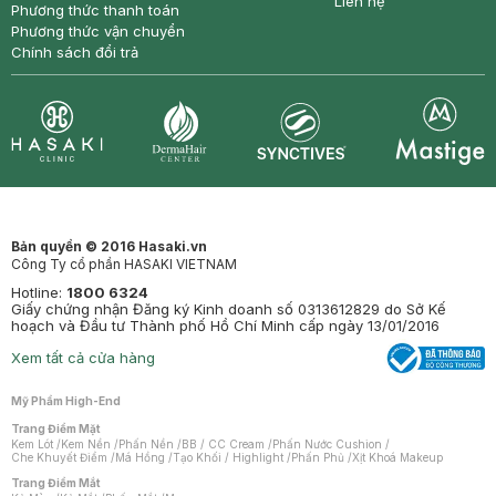
Liên hệ
Phương thức thanh toán
Phương thức vận chuyển
Chính sách đổi trả
Synctives
Clinic
Dermahair
Mastige
Bản quyền © 2016 Hasaki.vn
Công Ty cổ phần HASAKI VIETNAM
Hotline:
1800 6324
Giấy chứng nhận Đăng ký Kinh doanh số 0313612829 do Sở Kế
hoạch và Đầu tư Thành phố Hồ Chí Minh cấp ngày 13/01/2016
Xem tất cả cửa hàng
Mỹ Phẩm High-End
Trang Điểm Mặt
Kem Lót
/
Kem Nền
/
Phấn Nền
/
BB / CC Cream
/
Phấn Nước Cushion
/
Che Khuyết Điểm
/
Má Hồng
/
Tạo Khối / Highlight
/
Phấn Phủ
/
Xịt Khoá Makeup
Trang Điểm Mắt