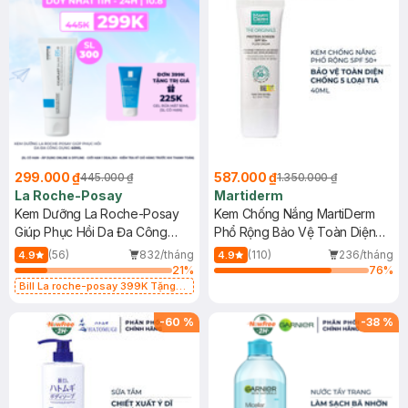
299.000 ₫
587.000 ₫
445.000 ₫
1.350.000 ₫
La Roche-Posay
Martiderm
Kem Dưỡng La Roche-Posay
Kem Chống Nắng MartiDerm
Giúp Phục Hồi Da Đa Công
Phổ Rộng Bảo Vệ Toàn Diện
Dụng 40ml
40ml
(56)
832/tháng
(110)
236/tháng
4.9
4.9
21
%
76
%
Bill La roche-posay 399K Tặng
Gel rửa mặt da dầu nhạy cảm 50ml
(SL có hạn)
-
60
%
-
38
%