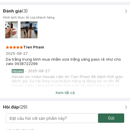
Đánh giá
(
3
)
Hình ảnh thực tế của khách hàng
Tien Pham
2025-08-27
Da trắng trung bình mua nhầm size trắng sáng pass rẻ như cho
zalo 0938722296
-
2025-08-27
Hasaki
Hasaki xin chào! Hasaki cảm ơn Tien Pham đã dành thời gian
đánh giá. Sự hài lòng của khách hàng là động lực to lớn để
Hasaki ngày càng phát triển hơn nữa về chất lượng dịch vụ.
Cảm ơn bạn đã tin tưởng và mua sắm tại Hasaki!
Xem tất cả
Hỏi đáp
(
29
)
Ngọc Mỹ
Đã mua hàng
Gửi
2025-07-03
Da trắng mua nhầm tone hơi tối pass lại bằng 1/2 zalo