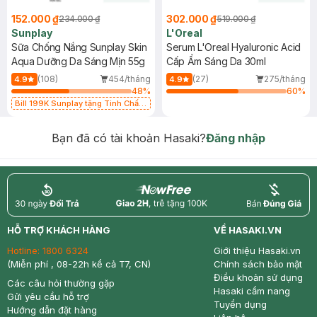
152.000 ₫
302.000 ₫
234.000 ₫
519.000 ₫
Sunplay
L'Oreal
Sữa Chống Nắng Sunplay Skin
Serum L'Oreal Hyaluronic Acid
Aqua Dưỡng Da Sáng Mịn 55g
Cấp Ẩm Sáng Da 30ml
(108)
454/tháng
(27)
275/tháng
4.9
4.9
48
%
60
%
Bill 199K Sunplay tặng Tinh Chất
Chống Nắng 7g trị giá 30K (SL có
hạn)
Bạn đã có tài khoản Hasaki?
Đăng nhập
return
nowfree
price
HỖ TRỢ KHÁCH HÀNG
VỀ HASAKI.VN
Hotline:
1800 6324
Giới thiệu Hasaki.vn
(Miễn phí , 08-22h kể cả T7, CN)
Chính sách bảo mật
Điều khoản sử dụng
Các câu hỏi thường gặp
Hasaki cẩm nang
Gửi yêu cầu hỗ trợ
Tuyển dụng
Hướng dẫn đặt hàng