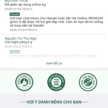
NGUYEN THI BE
0378871785
Mã giảm áp dụng online kg
-
2025-07-03
Hasaki
2026-07-24
Thích
0
Hasaki xin chào! Hasaki cảm ơn Ngọc Mỹ đã dành thời gian
Hasaki
đánh giá. Sự hài lòng của khách hàng là động lực to lớn để
nhờ bạn chat inbox cho Hasaki hoặc liên hệ hotline 18006324
Hasaki ngày càng phát triển hơn nữa về chất lượng dịch vụ.
(phím 1) để được hỗ trợ giải đáp nhé. Cảm ơn bạn đã tin tưởng
Cảm ơn bạn đã tin tưởng và mua sắm tại Hasaki!
và mua sắm tại Hasaki!
2026-07-24
Thích
0
Nguyễn Thị Thu Nga
Còn light sáng k ạ
2026-06-21
Thích
0
Hasaki
Dạ chào bạn, Hasaki hiện chưa có thông tin về sản phẩm
'light' ạ. Bạn vui lòng cung cấp thêm tên đầy đủ hoặc mã sản
phẩm để Hasaki kiểm tra nhé. Hoặc bạn có thể liên hệ hotline
Xem tất cả
1800 6324 (Nhánh 3) để được tư vấn nhanh chóng ạ.
2026-06-21
Thích
0
GỢI Ý DÀNH RIÊNG CHO BẠN