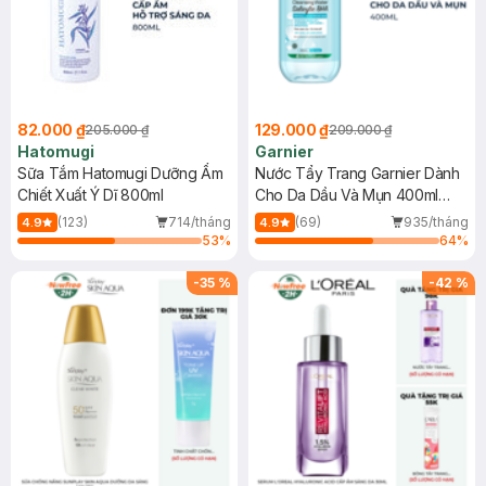
82.000 ₫
129.000 ₫
205.000 ₫
209.000 ₫
Hatomugi
Garnier
Sữa Tắm Hatomugi Dưỡng Ẩm
Nước Tẩy Trang Garnier Dành
Chiết Xuất Ý Dĩ 800ml
Cho Da Dầu Và Mụn 400ml
(Mới)
(123)
714/tháng
(69)
935/tháng
4.9
4.9
53
%
64
%
-
35
%
-
42
%