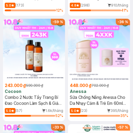
150ml
(173)
(298)
910/tháng
5.0
4.8
12
%
41
%
-
59
%
-
36
%
243.000 ₫
448.000 ₫
590.000 ₫
702.000 ₫
Cocoon
Anessa
Combo 2 Nước Tẩy Trang Bí
Sữa Chống Nắng Anessa Cho
Đao Cocoon Làm Sạch & Giảm
Da Nhạy Cảm & Trẻ Em 60ml
Dầu 500ml
(Mới)
(57)
1.6k/tháng
(23)
395/tháng
5.0
5.0
52
%
35
%
-
33
%
-
57
%