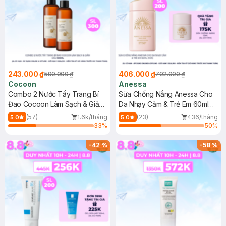
243.000 ₫
406.000 ₫
590.000 ₫
702.000 ₫
Cocoon
Anessa
Combo 2 Nước Tẩy Trang Bí
Sữa Chống Nắng Anessa Cho
Đao Cocoon Làm Sạch & Giảm
Da Nhạy Cảm & Trẻ Em 60ml
Dầu 500ml
(Mới)
(57)
1.6k/tháng
(23)
436/tháng
5.0
5.0
33
%
50
%
-
42
%
-
58
%