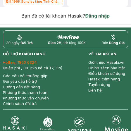
Bill 199K Sunplay tặng Tinh Chất
Chống Nắng 7g trị giá 30K (SL có
hạn)
Bạn đã có tài khoản Hasaki?
Đăng nhập
return
nowfree
price
HỖ TRỢ KHÁCH HÀNG
VỀ HASAKI.VN
Hotline:
1800 6324
Giới thiệu Hasaki.vn
(Miễn phí , 08-22h kể cả T7, CN)
Chính sách bảo mật
Điều khoản sử dụng
Các câu hỏi thường gặp
Hasaki cẩm nang
Gửi yêu cầu hỗ trợ
Tuyển dụng
Hướng dẫn đặt hàng
Liên hệ
Phương thức thanh toán
Phương thức vận chuyển
Chính sách đổi trả