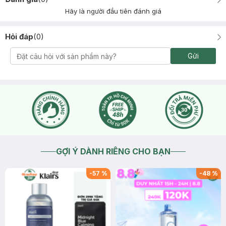
Hãy là người đầu tiên đánh giá
Hỏi đáp
(
0
)
Gửi
GỢI Ý DÀNH RIÊNG CHO BẠN
-
57
%
-
48
%