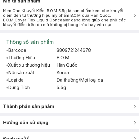
Mô tả sản phẩm
Kem Che Khuyết Kiểm B.O.M 5.5g là sản phẩm kem che khuyết
điểm đến từ thương hiệu mỹ phẩm B.O.M của Hàn Quốc.
B.O.M Cover Flex Liquid Concealer dạng lỏng giúp che phủ các
khuyết điểm trên da mà không bị bong tróc hay vón cục.
Thông số sản phẩm
Barcode
8809721244678
Thương Hiệu
B.O.M
Xuất xứ thương hiệu
Hàn Quốc
Nơi sản xuất
Korea
Loại da
Da thường/Mọi loại da
Dung Tích
5.5g
Thành phần sản phẩm
Hướng dẫn sử dụng
Đánh giá
(
0
)