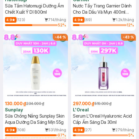
Sữa Tắm Hatomugi Dưỡng Ẩm
Nước Tẩy Trang Garnier Dành
Chiết Xuất Ý Dĩ 800ml
Cho Da Dầu Và Mụn 400ml
(Mới)
(123)
714/tháng
(69)
1.2k/tháng
4.9
4.9
52
%
12
%
-
44
%
-
43
%
130.000 ₫
297.000 ₫
234.000 ₫
519.000 ₫
Sunplay
L'Oreal
Sữa Chống Nắng Sunplay Skin
Serum L'Oreal Hyaluronic Acid
Aqua Dưỡng Da Sáng Mịn 55g
Cấp Ẩm Sáng Da 30ml
(108)
531/tháng
(27)
279/tháng
4.9
4.9
97
%
5
%