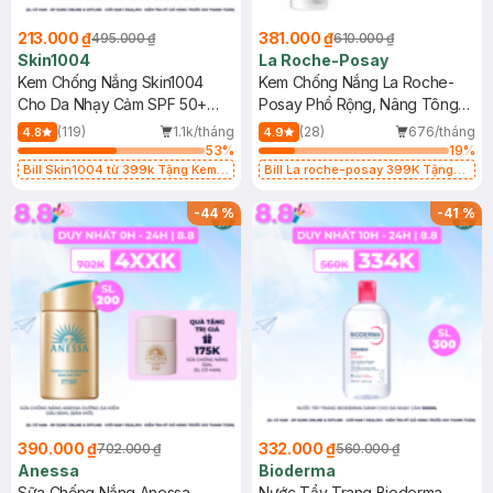
213.000 ₫
381.000 ₫
495.000 ₫
610.000 ₫
Skin1004
La Roche-Posay
Kem Chống Nắng Skin1004
Kem Chống Nắng La Roche-
Cho Da Nhạy Cảm SPF 50+
Posay Phổ Rộng, Nâng Tông
50ml
Kiềm Dầu 50ml
(119)
1.1k/tháng
(28)
676/tháng
4.8
4.9
53
%
19
%
Bill Skin1004 từ 399k Tặng Kem
Bill La roche-posay 399K Tặng
Chống Nắng Cho Da Nhạy Cảm
Gel rửa mặt da dầu nhạy cảm 50ml
SPF 50+ 20ml (SL Có Hạn)
(SL có hạn)
-
44
%
-
41
%
390.000 ₫
332.000 ₫
702.000 ₫
560.000 ₫
Anessa
Bioderma
Sữa Chống Nắng Anessa
Nước Tẩy Trang Bioderma