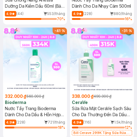
Dưỡng Da Kiềm Dầu 60ml (Bản
Dành Cho Da Nhạy Cảm 500ml
Mới)
(44)
553/tháng
(228)
880/tháng
4.9
4.9
70
%
16
%
-
41
%
-
31
%
332.000 ₫
338.000 ₫
560.000 ₫
490.000 ₫
Bioderma
CeraVe
Nước Tẩy Trang Bioderma
Sữa Rửa Mặt CeraVe Sạch Sâu
Dành Cho Da Dầu & Hỗn Hợp
Cho Da Thường Đến Da Dầu
500ml
473ml
(228)
721/tháng
(116)
1.5k/tháng
4.9
4.9
18
%
12
%
Bill Cerave 299K Tặng Sữa Rửa