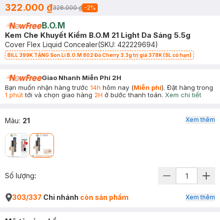
322.000 ₫
328.000 ₫
-
2
%
B.O.M
Kem Che Khuyết Kiểm B.O.M 21 Light Da Sáng 5.5g
Cover Flex Liquid Concealer
(SKU:
422229694
)
BILL 399K TẶNG Son Lì B.O.M 802 Đỏ Cherry 3.3g trị giá 378K (SL có hạn)
Giao Nhanh Miễn Phí 2H
Bạn muốn nhận hàng trước
14h
hôm nay (
Miễn phí
). Đặt hàng trong
1 phút
tới và chọn giao hàng
2H
ở bước thanh toán.
Xem chi tiết
Xem thêm
Màu
:
21
Số lượng:
303/337
Chi nhánh
còn sản phẩm
Xem thêm