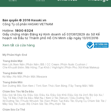
Synctives
Clinic
Dermahair
Mastige
Bản quyền © 2016 Hasaki.vn
Công Ty cổ phần HASAKI VIETNAM
Hotline:
1800 6324
Giấy chứng nhận Đăng ký Kinh doanh số 0313612829 do Sở Kế
hoạch và Đầu tư Thành phố Hồ Chí Minh cấp ngày 13/01/2016
Xem tất cả cửa hàng
Mỹ Phẩm High-End
Trang Điểm Mặt
Kem Lót
/
Kem Nền
/
Phấn Nền
/
BB / CC Cream
/
Phấn Nước Cushion
/
Che Khuyết Điểm
/
Má Hồng
/
Tạo Khối / Highlight
/
Phấn Phủ
/
Xịt Khoá Makeup
Trang Điểm Mắt
Kẻ Mày
/
Kẻ Mắt
/
Phấn Mắt
/
Mascara
Trang Điểm Môi
Son Dưỡng Môi
/
Son Kem / Tint
/
Son Thỏi
/
Son Bóng
/
Tẩy Trang Mắt / Môi
Chăm Sóc Tóc Và Da Đầu
Dầu Gội Và Dầu Xả
/
Dầu Gội
/
Dầu Xả
/
Dầu Gội Khô
/
Dầu Gội Xả 2in1
/
Bộ Gội Xả
/
Tẩy Tế Bào Chết Da Đầu
/
Mặt Nạ / Kem Ủ Tóc
/
Serum / Dầu Dưỡng Tóc
/
Xịt Dưỡng Tóc
/
Thuốc Nhuộm Tóc
/
Sản Phẩm Tạo Kiểu Tóc
/
Dụng Cụ Chăm Sóc Tóc
/
Máy Sấy Tóc
/
Lược
/
Bộ Chăm Sóc Tóc
/
Phụ Kiện Tóc
Chăm Sóc Cơ Thể