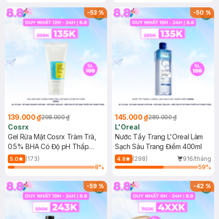
Mặt Cerave 30ml (SL có hạn)
-
53
%
-
50
%
139.000 ₫
145.000 ₫
298.000 ₫
289.000 ₫
Cosrx
L'Oreal
Gel Rửa Mặt Cosrx Tràm Trà,
Nước Tẩy Trang L'Oreal Làm
0.5% BHA Có Độ pH Thấp
Sạch Sâu Trang Điểm 400ml
150ml
(173)
(298)
916/tháng
5.0
4.8
8
%
59
%
-
59
%
-
42
%