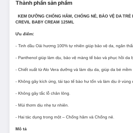
Thành phần sản phẩm
KEM DƯỠNG CHỐNG HĂM, CHỐNG NẺ, BẢO VỆ DA TRẺ
CREVIL BABY CREAM 125ML
Ưu điểm:
- Tinh dầu Oải hương 100% tự nhiên giúp bảo vệ da, ngăn th
- Panthenol giúp làm dịu, bảo vệ màng tế bào và phục hồi da b
- Chiết xuất từ Alo Vera dưỡng và làm dịu da, giúp da bé mềm
- Không gây kích ứng, tái tạo tế bào hư tổn và làm dịu ở vùng 
- Không gây tắc lỗ chân lông.
- Mùi thơm dịu nhẹ tư nhiên.
- Hai tác dụng trong một – Chống hăm và Chống nẻ.
Mô tả