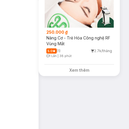
250.000 ₫
Nâng Cơ - Trẻ Hóa Công nghệ RF
Vùng Mắt
(1)
2.7k/tháng
5.0
1 Lần
|
38 phút
Timer Gray Icon
Xem thêm