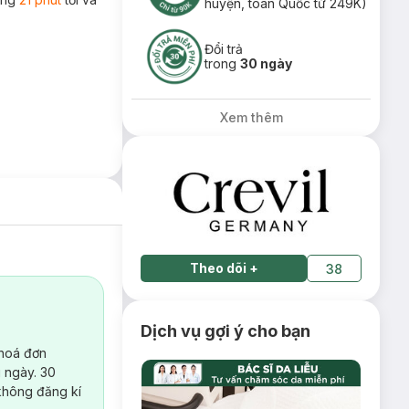
huyện, toàn Quốc từ 249K)
Đổi trả
trong
30 ngày
Xem thêm
Theo dõi
+
38
Dịch vụ gợi ý cho bạn
 hoá đơn
 ngày. 30
không đăng kí