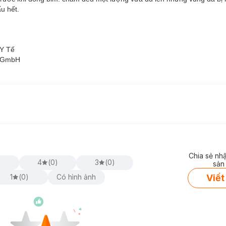
u hết.
 Y Tế
y GmbH
Chia sẻ nh
)
4
(
0
)
3
(
0
)
sản
Viết
1
(
0
)
Có hình ảnh