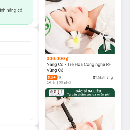
ính hãng có
300.000 ₫
Nâng Cơ - Trẻ Hóa Công nghệ RF
Vùng Cổ
(1)
1.5k/tháng
5.0
1 lần
|
39 phút
Timer Gray Icon