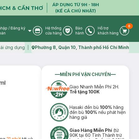
0
nhập
/
Đăng ký
Hệ thống
Bảo
Hỗ trợ
User Icon
Store Icon
Warranty Icon
Phone Icon
Cart I
oản
cửa hàng
hành
khách hàng
ải ứng dụng
Phường 8, Quận 10, Thành phố Hồ Chí Minh
Map icon
MIỄN PHÍ VẬN CHUYỂN
ml
Giao Nhanh Miễn Phí 2H.
Trễ tặng 100K
Hasaki đền bù
100%
hãng
đền bù
100%
nếu phát hiện
hàng giả
Giao Hàng Miễn Phí
(từ
90K tại 60 Tỉnh Thành trừ
rong
21 phút
tới và