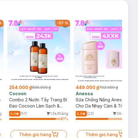
%
-
57
%
-
36
%
254.000 ₫
449.000 ₫
590.000 ₫
702.000 ₫
Cocoon
Anessa
m
Combo 2 Nước Tẩy Trang Bí
Sữa Chống Nắng Anessa
Đao Cocoon Làm Sạch &
Cho Da Nhạy Cảm & Trẻ Em
Giảm Dầu 500ml
60ml (Mới)
g
(57)
1.5k/tháng
(23)
394/tháng
5.0
5.0
%
91
%
64
%
Thêm giỏ hàng
Thêm giỏ hàng