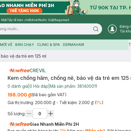
 Mặt
Tẩy tế bào chết
Ariel
Nước Giặt
Bagsmart
Đăng 
Search icon
Tài kh
T
MỚI VỀ
BÁN CHẠY
CLINIC & SPA
DERMAHAIR
bảo vệ da trẻ em 125 ml
CREVIL
Kem chống hăm, chống nẻ, bảo vệ da trẻ em 125 
0
đánh giá
|
0
Hỏi đáp
|
Mã sản phẩm:
381400011
198.000 ₫
(Đã bao gồm VAT)
Giá thị trường:
200.000 ₫
- Tiết kiệm:
2.000 ₫
(
1
%
)
Số lượng:
Giao Nhanh Miễn Phí 2H
Bạn muốn nhận hàng trước
13h
hôm nay (
Miễn phí
). Đặt hàng t