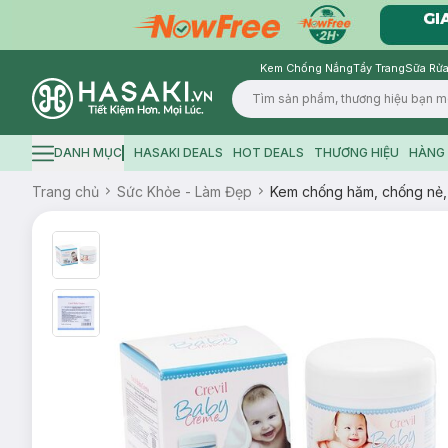
Kem Chống Nắng
Tẩy Trang
Sữa Rửa
Logo
DANH MỤC
HASAKI DEALS
HOT DEALS
THƯƠNG HIỆU
HÀNG 
Hamburger icon
Trang chủ
Sức Khỏe - Làm Đẹp
Kem chống hăm, chống nẻ, 