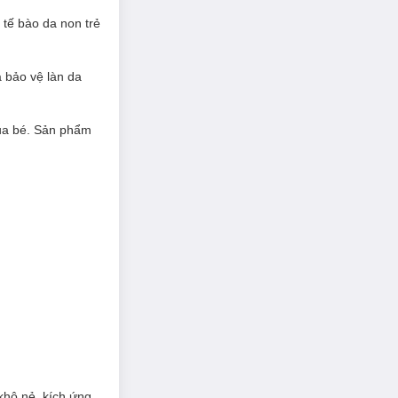
 tế bào da non trẻ
à bảo vệ làn da
của bé. Sản phẩm
hô nẻ, kích ứng,