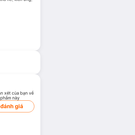
ận xét của bạn về
 phẩm này
 đánh giá