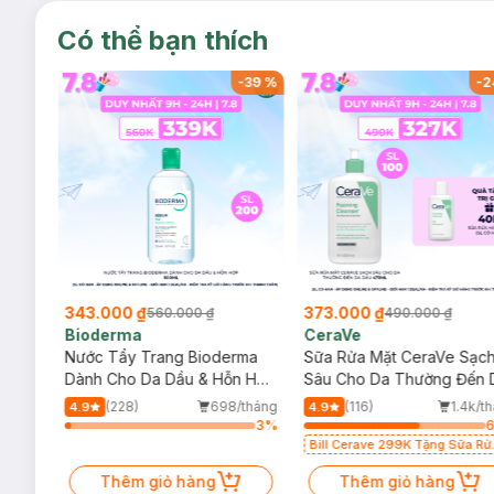
Có thể bạn thích
-
37
%
-
39
%
-
2
343.000 ₫
373.000 ₫
560.000 ₫
490.000 ₫
Bioderma
CeraVe
rma
Nước Tẩy Trang Bioderma
Sữa Rửa Mặt CeraVe Sạc
m
Dành Cho Da Dầu & Hỗn Hợp
Sâu Cho Da Thường Đến 
500ml
Dầu 473ml
/tháng
(228)
698/tháng
(116)
1.4k/t
4.9
4.9
6
%
3
%
Bill Cerave 299K Tặng Sữa Rử
Mặt Cerave 30ml (SL có hạn)
Thêm giỏ hàng
Thêm giỏ hàng