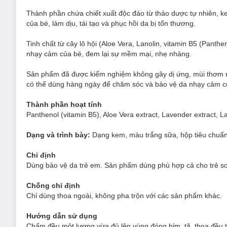
Thành phần chứa chiết xuất độc đáo từ thảo dược tự nhiên, k
của bé, làm dịu, tái tạo và phục hồi da bị tổn thương.
Tinh chất từ cây lô hội (Aloe Vera, Lanolin, vitamin B5 (Pant
nhạy cảm của bé, đem lại sự mềm mại, nhẹ nhàng.
Sản phẩm đã được kiểm nghiệm không gây dị ứng, mùi thơm nh
có thể dùng hàng ngày để chăm sóc và bảo vệ da nhạy cảm c
Thành phần hoạt tính
Panthenol (vitamin B5), Aloe Vera extract, Lavender extract, L
Dạng và trình bày:
Dạng kem, màu trắng sữa, hộp tiêu chuẩn
Chỉ định
Dùng bảo vệ da trẻ em. Sản phẩm dùng phù hợp cả cho trẻ sơ
Chống chỉ định
Chỉ dùng thoa ngoài, không pha trộn với các sản phẩm khác.
Hướng dẫn sử dụng
Chấm đều một lượng vừa đủ lên vùng đóng bỉm, tã, thoa đều t