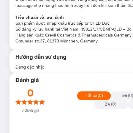
massage nhẹ nhàng theo hình xoáy tròn đến khi kem thẩm thấ
Tiêu chuẩn và lưu hành
Sản phẩm được nhập khẩu trực tiếp từ CHLB Đức
Số đăng ký lưu hành tại Việt Nam: 49812/17/CBMP-QLD – Bộ
Hãng sản xuất: Crevil Cosmetics & Pharmaceuticals German
Gmunder str.37, 81379 München, Germany
Hướng dẫn sử dụng
Đang cập nhật
Đánh giá
0
Tất cả
(
0
)
5
(
0
2
(
0
)
0
đánh giá