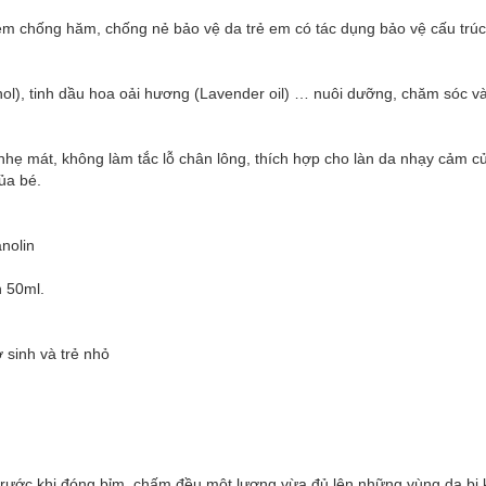
em chống hăm, chống nẻ bảo vệ da trẻ em có tác dụng bảo vệ cấu trúc
henol), tinh dầu hoa oải hương (Lavender oil) … nuôi dưỡng, chăm sóc v
ẹ mát, không làm tắc lỗ chân lông, thích hợp cho làn da nhạy cảm 
ủa bé.
anolin
 50ml.
 sinh và trẻ nhỏ
rước khi đóng bỉm. chấm đều một lượng vừa đủ lên những vùng da bị k