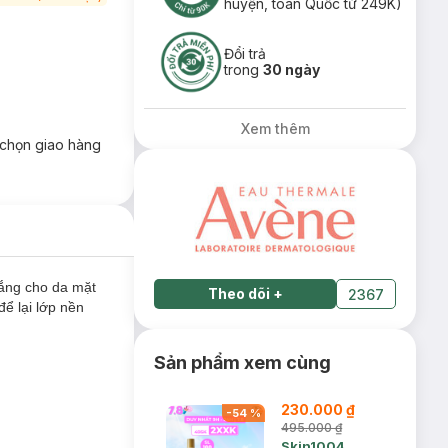
huyện, toàn Quốc từ 249K)
Đổi trả
trong
30 ngày
Xem thêm
chọn giao hàng
ắng cho da mặt
Theo dõi
+
2367
ể lại lớp nền
Sản phẩm xem cùng
230.000 ₫
-
54
%
495.000 ₫
Skin1004