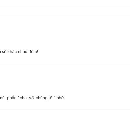
n sẽ khác nhau đó ạ!
 nút phần "chat với chúng tôi" nhé
ớt.