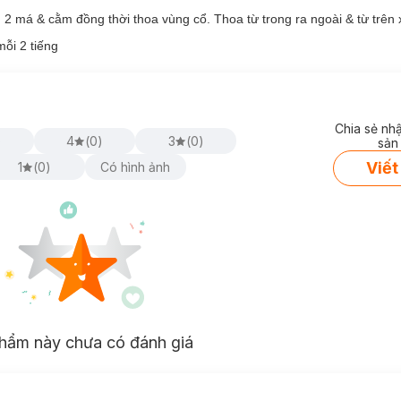
 2 má & cằm đồng thời thoa vùng cổ. Thoa từ trong ra ngoài & từ trên
mỗi 2 tiếng
Chia sẻ nh
)
4
(
0
)
3
(
0
)
sản
Viết
1
(
0
)
Có hình ảnh
hẩm này chưa có đánh giá