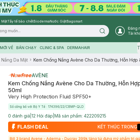
 Mặt
Tẩy tế bào chết
Bioderma
Nước Giặt
Bagsmart
Đăng 
Search icon
Tài kh
T
MỚI VỀ
BÁN CHẠY
CLINIC & SPA
DERMAHAIR
 Nắng Da Mặt
Kem Chống Nắng Avène Cho Da Thường, Hỗn Hợp 
AVÈNE
Kem Chống Nắng Avène Cho Da Thường, Hỗn Hợ
50ml
Very High Protection Fluid SPF50+
Số công bố với Bộ Y Tế : 174396/22/CBMP-QLD
0
đánh giá
|
12
Hỏi đáp
|
Mã sản phẩm:
422209215
KẾT THÚC TRONG
Bill 3 brand Avene - Aderma - Ducray 399k tặng túi đựng mỹ phẩm trị gi