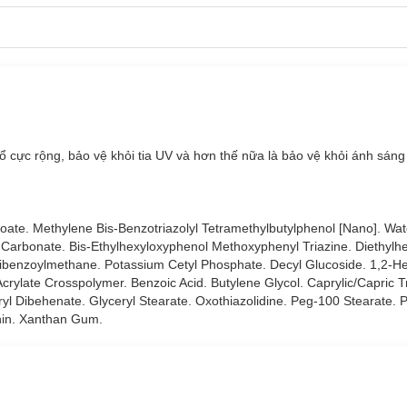
ổ cực rộng, bảo vệ khỏi tia UV và hơn thế nữa là bảo vệ khỏi ánh sán
p. Kết cấu nhẹ cho phép hấp thụ trong 3 giây * và để lại một lớp kế
 môi trường.
ổ cực rộng, bảo vệ khỏi tia UV và hơn thế nữa là bảo vệ khỏi ánh sán
ác hoạt động ngoài trời.
ate. Methylene Bis-Benzotriazolyl Tetramethylbutylphenol [Nano]. Wat
yl Carbonate. Bis-Ethylhexyloxyphenol Methoxyphenyl Triazine. Diethylh
ibenzoylmethane. Potassium Cetyl Phosphate. Decyl Glucoside. 1,2-H
crylate Crosspolymer. Benzoic Acid. Butylene Glycol. Caprylic/Capric Tr
l Dibehenate. Glyceryl Stearate. Oxothiazolidine. Peg-100 Stearate. P
enin. Xanthan Gum.