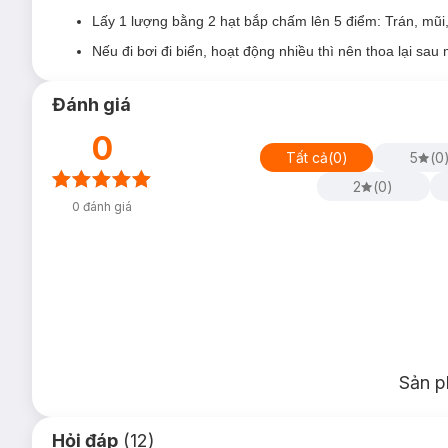
Lấy 1 lượng bằng 2 hạt bắp chấm lên 5 điểm: Trán, mũi,
Nếu đi bơi đi biển, hoạt động nhiều thì nên thoa lại sau 
Đánh giá
0
Tất cả
(
0
)
5
(
0
2
(
0
)
0
đánh giá
Sản p
Hỏi đáp
(12)