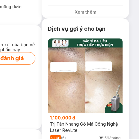
Avene - Aderma -
 xuống dưới.
Ducray 399k
Xem thêm
tặng túi đựng mỹ
phẩm trị giá 100k
(SL có hạn)
Dịch vụ gợi ý cho bạn
ận xét của bạn về
 phẩm này
 đánh giá
1.100.000 ₫
Trị Tàn Nhang Gò Má Công Nghệ
Laser RevLite
(5)
156/tháng
5.0