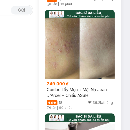
1 Lần
|
30 phút
Timer Gray Icon
Gửi
249.000 ₫
Combo Lấy Mụn + Mặt Nạ Jean
D'Arcel + Chiếu ASSH
(18)
136.2k/tháng
4.9
1 lần
|
60 phút
Timer Gray Icon