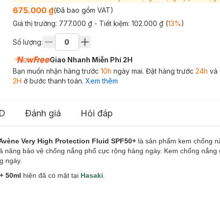
675.000 ₫
(Đã bao gồm VAT)
Giá thị trường:
777.000 ₫
- Tiết kiệm:
102.000 ₫
(
13
%
)
Số lượng:
Giao Nhanh Miễn Phí 2H
Bạn muốn nhận hàng trước
10h
ngày mai. Đặt hàng trước
24h
và 
2H
ở bước thanh toán.
Xem thêm
D
Đánh giá
Hỏi đáp
ène Very High Protection Fluid SPF50+
là sản phẩm kem chống n
 năng bảo vệ chống nắng phổ cực rộng hàng ngày. Kem chống nắng đ
ng ngày.
0+ 50ml
hiện đã có mặt tại
Hasaki
.