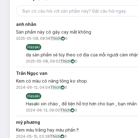
anh nhân
Sản phẩm này có gây cay mắt không
2025-05-08, 08:58
Thích
0
Hasaki
dạ sản phẩm sẽ tùy theo cơ địa của mỗi người cảm nhậ
Độ an toàn:
2025-05-08, 09:02
Thích
0
Không gây dị ứng.
Trần Ngọc van
Không parabens
Kem có màu có nâng tông ko shop
2024-06-12, 04:04
Thích
0
Bảo quản:
Hasaki
Nơi khô ráo, thoáng mát.
Hasaki xin chào , để tiện hỗ trợ hơn cho bạn , bạn nhấn
Tránh ánh nắng trực tiếp, nơi có nhiệt độ cao hoặc ẩm ư
2024-06-12, 06:00
Thích
0
Đậy nắp kín sau khi sử dụng.
mỹ phương
Thông số sản phẩm:
Kem màu trắng hay màu phấn !!
Dung tích:
50ml
2024-05-15, 03:38
Thích
0