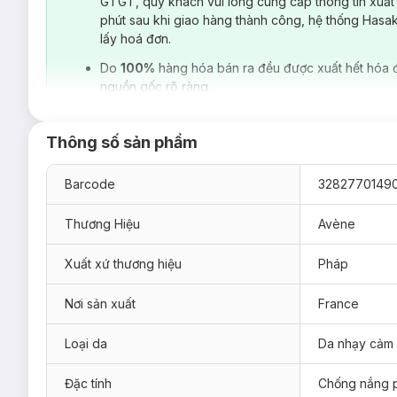
GTGT, quý khách vui lòng cung cấp thông tin xuất
phút sau khi giao hàng thành công, hệ thống Hasa
lấy hoá đơn.
Do
100%
hàng hóa bán ra đều được xuất hết hóa 
nguồn gốc rõ ràng.
Thông số sản phẩm
Barcode
3282770149
Thương Hiệu
Avène
Xuất xứ thương hiệu
Pháp
Nơi sản xuất
France
Loại da phù hợp:
Loại da
Da nhạy cảm
Sản phẩm phù hợp cho da thường, hỗn hợp & nhạy cảm
Giải pháp cho tình trạng da:
Đặc tính
Chống nắng 