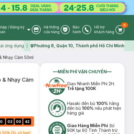
0
nhập
/
Đăng ký
Hệ thống
Bảo
Hỗ trợ
User Icon
Store Icon
Warranty Icon
Phone Icon
Cart I
oản
cửa hàng
hành
khách hàng
ải ứng dụng
Phường 8, Quận 10, Thành phố Hồ Chí Minh
Map icon
& Nhạy Cảm 50ml
MIỄN PHÍ VẬN CHUYỂN
p & Nhạy Cảm
Giao Nhanh Miễn Phí 2H.
Trễ tặng 100K
Hasaki đền bù
100%
hãng
đền bù
100%
nếu phát hiện
hàng giả
:
:
:
0
02
00
41
Giao Hàng Miễn Phí
(từ
90K tại 60 Tỉnh Thành trừ
á 100k (SL có hạn)