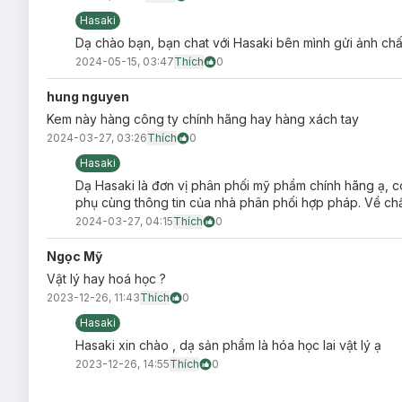
Thương hiệu:
Avene
Hasaki
Dạ chào bạn, bạn chat với Hasaki bên mình gửi ảnh ch
Xuất xứ:
Pháp.
2024-05-15, 03:47
Thích
0
hung nguyen
Kem này hàng công ty chính hãng hay hàng xách tay
2024-03-27, 03:26
Thích
0
Hasaki
Dạ Hasaki là đơn vị phân phối mỹ phẩm chính hãng ạ, c
phụ cùng thông tin của nhà phân phối hợp pháp. Về c
2024-03-27, 04:15
Thích
0
Ngọc Mỹ
Vật lý hay hoá học ?
2023-12-26, 11:43
Thích
0
Hasaki
Hasaki xin chào , dạ sản phẩm là hóa học lai vật lý ạ
2023-12-26, 14:55
Thích
0