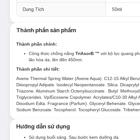
Da nhạy cảm, kích ứng
Dung Tích
50ml
Ưu thế nổi bật:
Công thức chống nắng
TriAsorB ™
với bộ lọc quang ph
lão hóa da, lên đến 450nm.
Thành phần sản phẩm
Sản phẩm lý tưởng cho da thường nhạy cảm đến da hỗn hợ
trên da.
Thành phần chính:
Chai được thiết kế với 64% nhựa tái chế, thân thiện với
Công thức chống nắng
TriAsorB ™
với bộ lọc quang ph
lão hóa da, lên đến 450nm.
Công thức có khả năng chống nước, phù hợp đi bơi và c
Thành phần chi tiết:
Avene Thermal Spring Water (Avene Aqua). C12-15 Alkyl Benzo
Diisopropyl Adipate. Isodecyl Neopentanoate. Silica. Dicapryl
Triazone. Aluminum Starch Octenylsuccinate. Butyl Methoxyd
Triglycerides. Vp/Eicosene Copolymer. Acrylates/C10-30 Alkyl A
Disodium Edta. Fragrance (Parfum). Glyceryl Behenate. Glycery
Sodium Benzoate. Tocopherol. Tocopheryl Glucoside. Tribeh
Hướng dẫn sử dụng
Sử dụng buổi sáng. Sau bước kem dưỡng da.