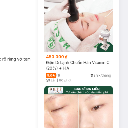
450.000 ₫
 rõ ràng với tem
Điện Di Lạnh Chuẩn Hàn Vitamin C
(20%) + H.A
(1)
2.9k/tháng
5.0
1 Lần
|
60 phút
Timer Gray Icon