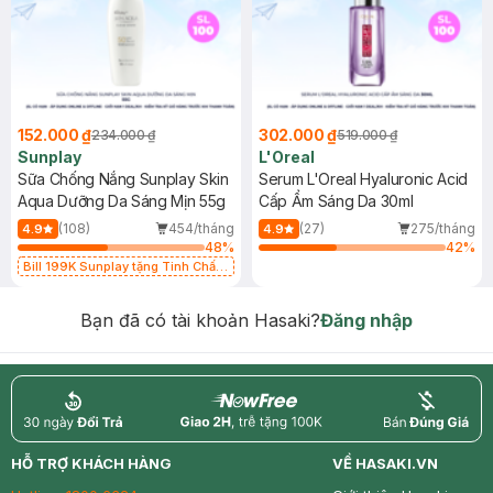
152.000 ₫
302.000 ₫
234.000 ₫
519.000 ₫
Sunplay
L'Oreal
Sữa Chống Nắng Sunplay Skin
Serum L'Oreal Hyaluronic Acid
Aqua Dưỡng Da Sáng Mịn 55g
Cấp Ẩm Sáng Da 30ml
(108)
454/tháng
(27)
275/tháng
4.9
4.9
48
%
42
%
Bill 199K Sunplay tặng Tinh Chất
Chống Nắng 7g trị giá 30K (SL có
hạn)
Bạn đã có tài khoản Hasaki?
Đăng nhập
return
nowfree
price
HỖ TRỢ KHÁCH HÀNG
VỀ HASAKI.VN