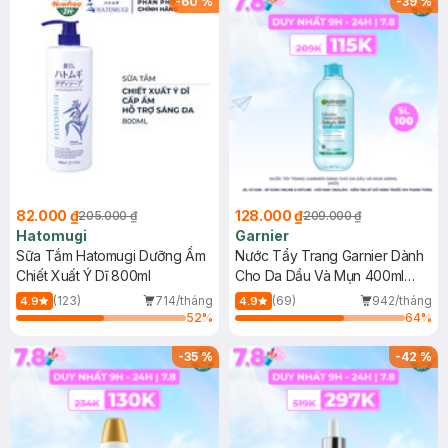
-
60
%
-
39
%
82.000 ₫
128.000 ₫
205.000 ₫
209.000 ₫
Hatomugi
Garnier
Sữa Tắm Hatomugi Dưỡng Ẩm
Nước Tẩy Trang Garnier Dành
Chiết Xuất Ý Dĩ 800ml
Cho Da Dầu Và Mụn 400ml
(Mới)
(123)
714/tháng
(69)
942/tháng
4.9
4.9
52
%
64
%
-
35
%
-
42
%