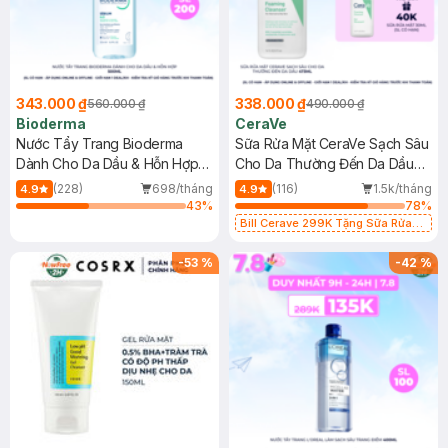
343.000 ₫
338.000 ₫
560.000 ₫
490.000 ₫
Bioderma
CeraVe
Nước Tẩy Trang Bioderma
Sữa Rửa Mặt CeraVe Sạch Sâu
Dành Cho Da Dầu & Hỗn Hợp
Cho Da Thường Đến Da Dầu
500ml
473ml
(228)
698/tháng
(116)
1.5k/tháng
4.9
4.9
43
%
78
%
Bill Cerave 299K Tặng Sữa Rửa
Mặt Cerave 30ml (SL có hạn)
-
53
%
-
42
%