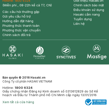
Hotline:
1800 6324
Giới thiệu Hasaki.vn
(Miễn phí , 08-22h kể cả T7, CN)
Chính sách bảo mật
Điều khoản sử dụng
Các câu hỏi thường gặp
Hasaki cẩm nang
Gửi yêu cầu hỗ trợ
Tuyển dụng
Hướng dẫn đặt hàng
Liên hệ
Phương thức thanh toán
Phương thức vận chuyển
Chính sách đổi trả
Synctives
Clinic
Dermahair
Mastige
Bản quyền © 2016 Hasaki.vn
Công Ty cổ phần HASAKI VIETNAM
Hotline:
1800 6324
Giấy chứng nhận Đăng ký Kinh doanh số 0313612829 do Sở Kế
hoạch và Đầu tư Thành phố Hồ Chí Minh cấp ngày 13/01/2016
Xem tất cả cửa hàng