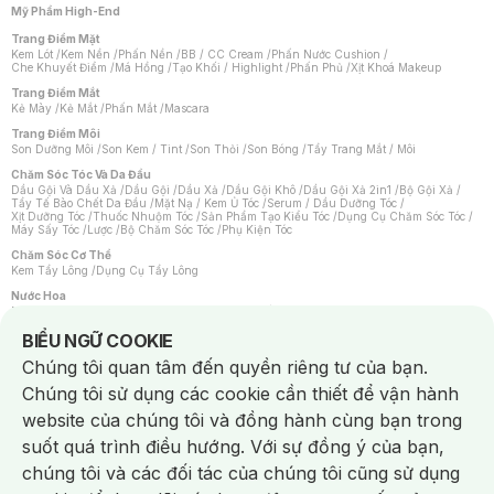
Mỹ Phẩm High-End
Trang Điểm Mặt
Kem Lót
/
Kem Nền
/
Phấn Nền
/
BB / CC Cream
/
Phấn Nước Cushion
/
Che Khuyết Điểm
/
Má Hồng
/
Tạo Khối / Highlight
/
Phấn Phủ
/
Xịt Khoá Makeup
Trang Điểm Mắt
Kẻ Mày
/
Kẻ Mắt
/
Phấn Mắt
/
Mascara
Trang Điểm Môi
Son Dưỡng Môi
/
Son Kem / Tint
/
Son Thỏi
/
Son Bóng
/
Tẩy Trang Mắt / Môi
Chăm Sóc Tóc Và Da Đầu
Dầu Gội Và Dầu Xả
/
Dầu Gội
/
Dầu Xả
/
Dầu Gội Khô
/
Dầu Gội Xả 2in1
/
Bộ Gội Xả
/
Tẩy Tế Bào Chết Da Đầu
/
Mặt Nạ / Kem Ủ Tóc
/
Serum / Dầu Dưỡng Tóc
/
Xịt Dưỡng Tóc
/
Thuốc Nhuộm Tóc
/
Sản Phẩm Tạo Kiểu Tóc
/
Dụng Cụ Chăm Sóc Tóc
/
Máy Sấy Tóc
/
Lược
/
Bộ Chăm Sóc Tóc
/
Phụ Kiện Tóc
Chăm Sóc Cơ Thể
Kem Tẩy Lông
/
Dụng Cụ Tẩy Lông
Nước Hoa
Nước Hoa Nữ
/
Nước Hoa Nam
/
Nước Hoa Cao Cấp
/
Xịt Thơm Toàn Thân
/
Nước Hoa Vùng Kín
Notice about cookies usage
BIỂU NGỮ COOKIE
Chăm Sóc Cá Nhân
Chúng tôi quan tâm đến quyền riêng tư của bạn.
Chống Muỗi
/
Khẩu Trang
/
Máy Massage
/
Mặt Nạ Xông Hơi
/
Nước Rửa Tay
/
Sản Phẩm Chăm Sóc Khác
/
Bàn Chải Đánh Răng
/
Bàn Chải Điện
/
Chúng tôi sử dụng các cookie cần thiết để vận hành
Hỗ Trợ Trắng Răng
/
Kem Đánh Răng
/
Máy Tăm Nước
/
Nước Súc Miệng
/
Tăm / Chỉ Nha Khoa
/
Xịt Thơm Miệng
/
Dung Dịch Vệ Sinh
/
Dưỡng Vùng Kín
/
website của chúng tôi và đồng hành cùng bạn trong
Khăn Ướt Vệ Sinh Vùng Kín
/
Băng Vệ Sinh
/
Tampon
/
Bọt Cạo Râu
/
Dao Cạo Râu
/
Máy Cạo Râu
suốt quá trình điều hướng. Với sự đồng ý của bạn,
Vấn Đề Về Da
chúng tôi và các đối tác của chúng tôi cũng sử dụng
Da Dầu / Lỗ Chân Lông To
/
Da Khô / Mất Nước
/
Da Lão Hóa
/
Da Mụn
/
Da Nhạy Cảm / Kích Ứng
/
Da Xỉn Màu
/
Thâm / Nám / Tàn Nhang
/