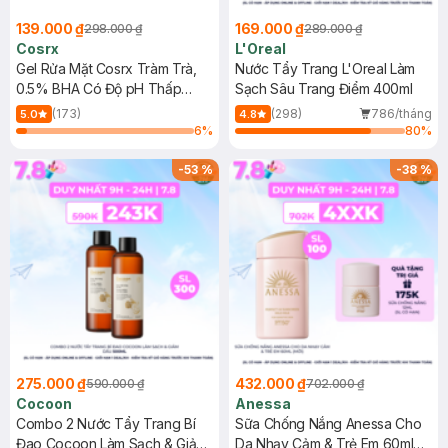
139.000 ₫
169.000 ₫
298.000 ₫
289.000 ₫
Cosrx
L'Oreal
Gel Rửa Mặt Cosrx Tràm Trà,
Nước Tẩy Trang L'Oreal Làm
0.5% BHA Có Độ pH Thấp
Sạch Sâu Trang Điểm 400ml
150ml
(173)
(298)
786/tháng
5.0
4.8
6
%
80
%
-
53
%
-
38
%
275.000 ₫
432.000 ₫
590.000 ₫
702.000 ₫
Cocoon
Anessa
Combo 2 Nước Tẩy Trang Bí
Sữa Chống Nắng Anessa Cho
Đao Cocoon Làm Sạch & Giảm
Da Nhạy Cảm & Trẻ Em 60ml