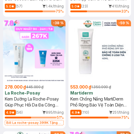
Dầu 500ml
(Mới)
(57)
1.4k/tháng
(23)
410/tháng
5.0
5.0
75
%
33
%
-
38
%
-
59
%
278.000 ₫
553.000 ₫
445.000 ₫
1.350.000 ₫
La Roche-Posay
Martiderm
Kem Dưỡng La Roche-Posay
Kem Chống Nắng MartiDerm
Giúp Phục Hồi Da Đa Công
Phổ Rộng Bảo Vệ Toàn Diện
Dụng 40ml
40ml
(56)
895/tháng
(110)
251/tháng
4.9
4.9
51
%
75
%
Bill La roche-posay 399K Tặng
Gel rửa mặt da dầu nhạy cảm 50ml
(SL có hạn)