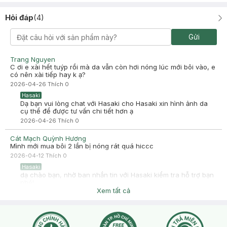
Hỏi đáp
(
4
)
Gửi
Trang Nguyen
C ơi e xài hết tuýp rồi mà da vẫn còn hơi nóng lúc mới bôi vào, e
có nên xài tiếp hay k ạ?
2026-04-26
Thích
0
Hasaki
Dạ bạn vui lòng chat với Hasaki cho Hasaki xin hình ảnh da
cụ thể để được tư vấn chi tiết hơn ạ
2026-04-26
Thích
0
Cát Mạch Quỳnh Hương
Mình mới mua bôi 2 lần bị nóng rát quá hiccc
2026-04-12
Thích
0
Hasaki
dạ chào bạn, nhờ ban nhắn tin với Hasaki kiểm tra hỗ trợ bạn
nhé!
Xem tất cả
2026-04-12
Thích
0