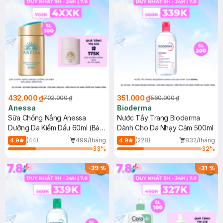
432.000 ₫
351.000 ₫
702.000 ₫
560.000 ₫
Anessa
Bioderma
Sữa Chống Nắng Anessa
Nước Tẩy Trang Bioderma
Dưỡng Da Kiềm Dầu 60ml (Bản
Dành Cho Da Nhạy Cảm 500ml
Mới)
(44)
499/tháng
(228)
832/tháng
4.9
4.9
33
%
32
%
-
39
%
-
31
%