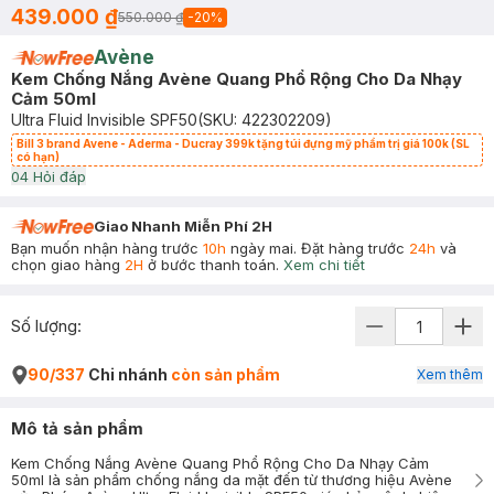
439.000 ₫
550.000 ₫
-
20
%
Avène
Kem Chống Nắng Avène Quang Phổ Rộng Cho Da Nhạy
Cảm 50ml
Ultra Fluid Invisible SPF50
(SKU:
422302209
)
Bill 3 brand Avene - Aderma - Ducray 399k tặng túi đựng mỹ phẩm trị giá 100k (SL
có hạn)
0
4
Hỏi đáp
Giao Nhanh Miễn Phí 2H
Bạn muốn nhận hàng trước
10h
ngày mai. Đặt hàng trước
24h
và
chọn giao hàng
2H
ở bước thanh toán.
Xem chi tiết
Số lượng:
90/337
Chi nhánh
còn sản phẩm
Xem thêm
Mô tả sản phẩm
Kem Chống Nắng Avène Quang Phổ Rộng Cho Da Nhạy Cảm
50ml là sản phẩm chống nắng da mặt đến từ thương hiệu Avène