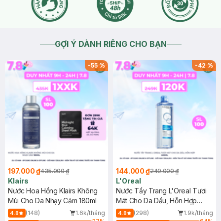
GỢI Ý DÀNH RIÊNG CHO BẠN
-
55
%
-
42
%
197.000 ₫
144.000 ₫
435.000 ₫
249.000 ₫
Klairs
L'Oreal
Nước Hoa Hồng Klairs Không
Nước Tẩy Trang L'Oreal Tươi
Mùi Cho Da Nhạy Cảm 180ml
Mát Cho Da Dầu, Hỗn Hợp
400ml
(148)
1.6k/tháng
(298)
1.9k/tháng
4.8
4.8