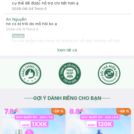
cụ thể để được hỗ trợ chi tiết hơn ạ
2026-06-24
Thích
0
An Nguyễn
nó cs bị trôi do mồ hôi ko ạ
2026-06-11
Thích
0
Hasaki
Dạ sản phẩm này chưa có thông tin về việc kháng mồ hôi,
kháng nước ạ.
Xem tất cả
2026-06-11
Thích
0
GỢI Ý DÀNH RIÊNG CHO BẠN
-
59
%
-
48
%