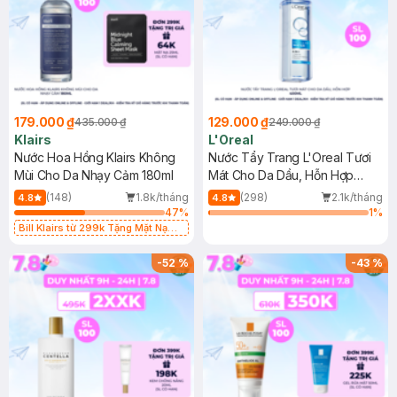
179.000 ₫
129.000 ₫
435.000 ₫
249.000 ₫
Klairs
L'Oreal
Nước Hoa Hồng Klairs Không
Nước Tẩy Trang L'Oreal Tươi
Mùi Cho Da Nhạy Cảm 180ml
Mát Cho Da Dầu, Hỗn Hợp
400ml
(148)
1.8k/tháng
(298)
2.1k/tháng
4.8
4.8
47
%
1
%
Bill Klairs từ 299k Tặng Mặt Nạ
Làm Dịu Da & Kiểm Soát Dầu Nhờn
25ml (SL Có Hạn)
-
52
%
-
43
%