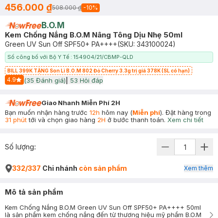
456.000 ₫
508.000 ₫
-
10
%
B.O.M
Kem Chống Nắng B.O.M Nâng Tông Dịu Nhẹ 50ml
Green UV Sun Off SPF50+ PA++++
(SKU:
343100024
)
Số công bố với Bộ Y Tế : 154904/21/CBMP-QLD
BILL 399K TẶNG Son Lì B.O.M 802 Đỏ Cherry 3.3g trị giá 378K (SL có hạn)
4.9
(
35
Đánh giá)
|
53
Hỏi đáp
Start Icon
Giao Nhanh Miễn Phí 2H
Bạn muốn nhận hàng trước
12h
hôm nay (
Miễn phí
). Đặt hàng trong
31 phút
tới và chọn giao hàng
2H
ở bước thanh toán.
Xem chi tiết
Số lượng:
332/337
Chi nhánh
còn sản phẩm
Xem thêm
Mô tả sản phẩm
Kem Chống Nắng B.O.M Green UV Sun Off SPF50+ PA++++ 50ml
là sản phẩm kem chống nắng đến từ thương hiệu mỹ phẩm B.O.M