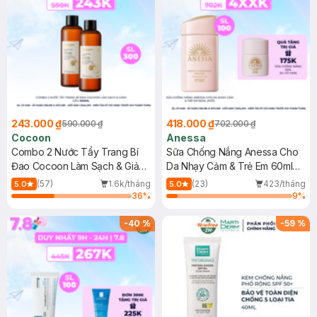
243.000 ₫
418.000 ₫
590.000 ₫
702.000 ₫
Cocoon
Anessa
Combo 2 Nước Tẩy Trang Bí
Sữa Chống Nắng Anessa Cho
Đao Cocoon Làm Sạch & Giảm
Da Nhạy Cảm & Trẻ Em 60ml
Dầu 500ml
(Mới)
(57)
1.6k/tháng
(23)
423/tháng
5.0
5.0
36
%
9
%
-
40
%
-
59
%