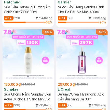
Hatomugi
Garnier
Sữa Tắm Hatomugi Dưỡng Ẩm
Nước Tẩy Trang Garnier Dành
Chiết Xuất Ý Dĩ 800ml
Cho Da Dầu Và Mụn 400ml
(Mới)
(123)
714/tháng
(69)
1.0k/tháng
4.9
4.9
52
%
20
%
-
44
%
-
43
%
130.000 ₫
297.000 ₫
234.000 ₫
519.000 ₫
Sunplay
L'Oreal
Sữa Chống Nắng Sunplay Skin
Serum L'Oreal Hyaluronic Acid
Aqua Dưỡng Da Sáng Mịn 55g
Cấp Ẩm Sáng Da 30ml
(108)
531/tháng
(27)
279/tháng
4.9
4.9
52
%
1
%