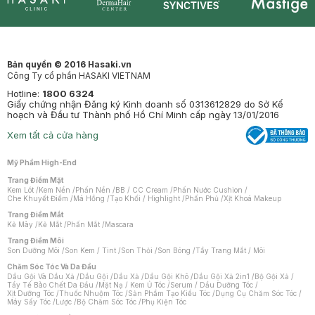
Synctives
Clinic
Dermahair
Mastige
Bản quyền © 2016 Hasaki.vn
Công Ty cổ phần HASAKI VIETNAM
Hotline:
1800 6324
Giấy chứng nhận Đăng ký Kinh doanh số 0313612829 do Sở Kế
hoạch và Đầu tư Thành phố Hồ Chí Minh cấp ngày 13/01/2016
Xem tất cả cửa hàng
Mỹ Phẩm High-End
Trang Điểm Mặt
Kem Lót
/
Kem Nền
/
Phấn Nền
/
BB / CC Cream
/
Phấn Nước Cushion
/
Che Khuyết Điểm
/
Má Hồng
/
Tạo Khối / Highlight
/
Phấn Phủ
/
Xịt Khoá Makeup
Trang Điểm Mắt
Kẻ Mày
/
Kẻ Mắt
/
Phấn Mắt
/
Mascara
Trang Điểm Môi
Son Dưỡng Môi
/
Son Kem / Tint
/
Son Thỏi
/
Son Bóng
/
Tẩy Trang Mắt / Môi
Chăm Sóc Tóc Và Da Đầu
Dầu Gội Và Dầu Xả
/
Dầu Gội
/
Dầu Xả
/
Dầu Gội Khô
/
Dầu Gội Xả 2in1
/
Bộ Gội Xả
/
Tẩy Tế Bào Chết Da Đầu
/
Mặt Nạ / Kem Ủ Tóc
/
Serum / Dầu Dưỡng Tóc
/
Xịt Dưỡng Tóc
/
Thuốc Nhuộm Tóc
/
Sản Phẩm Tạo Kiểu Tóc
/
Dụng Cụ Chăm Sóc Tóc
/
Máy Sấy Tóc
/
Lược
/
Bộ Chăm Sóc Tóc
/
Phụ Kiện Tóc