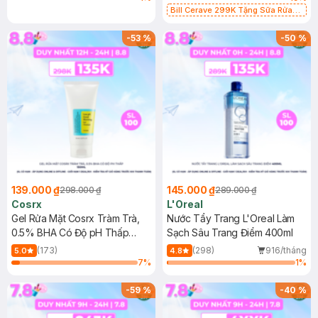
Bill Cerave 299K Tặng Sữa Rửa
Mặt Cerave 30ml (SL có hạn)
-
53
%
-
50
%
139.000 ₫
145.000 ₫
298.000 ₫
289.000 ₫
Cosrx
L'Oreal
Gel Rửa Mặt Cosrx Tràm Trà,
Nước Tẩy Trang L'Oreal Làm
0.5% BHA Có Độ pH Thấp
Sạch Sâu Trang Điểm 400ml
150ml
(173)
(298)
916/tháng
5.0
4.8
7
%
1
%
-
59
%
-
40
%