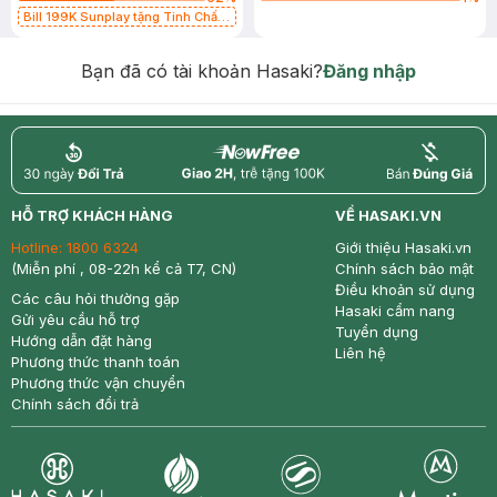
Bill 199K Sunplay tặng Tinh Chất
Chống Nắng 7g trị giá 30K (SL có
hạn)
Bạn đã có tài khoản Hasaki?
Đăng nhập
return
nowfree
price
HỖ TRỢ KHÁCH HÀNG
VỀ HASAKI.VN
Hotline:
1800 6324
Giới thiệu Hasaki.vn
(Miễn phí , 08-22h kể cả T7, CN)
Chính sách bảo mật
Điều khoản sử dụng
Các câu hỏi thường gặp
Hasaki cẩm nang
Gửi yêu cầu hỗ trợ
Tuyển dụng
Hướng dẫn đặt hàng
Liên hệ
Phương thức thanh toán
Phương thức vận chuyển
Chính sách đổi trả