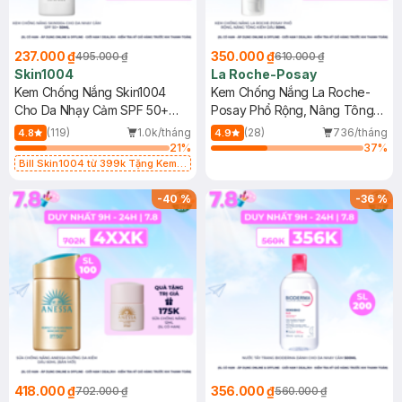
237.000 ₫
350.000 ₫
495.000 ₫
610.000 ₫
Skin1004
La Roche-Posay
Kem Chống Nắng Skin1004
Kem Chống Nắng La Roche-
Cho Da Nhạy Cảm SPF 50+
Posay Phổ Rộng, Nâng Tông
50ml
Kiềm Dầu 50ml
(119)
1.0k/tháng
(28)
736/tháng
4.8
4.9
21
%
37
%
Bill Skin1004 từ 399k Tặng Kem
Chống Nắng Cho Da Nhạy Cảm
SPF 50+ 20ml (SL Có Hạn)
-
40
%
-
36
%
418.000 ₫
356.000 ₫
702.000 ₫
560.000 ₫