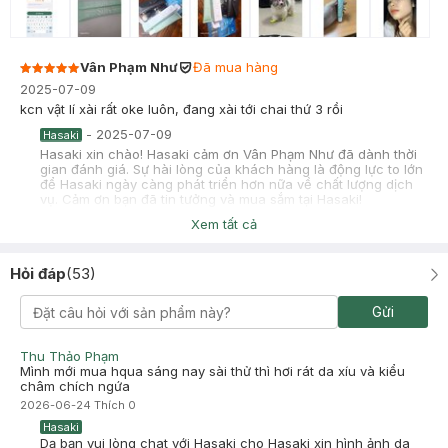
Vân Phạm Như
Đã mua hàng
2025-07-09
kcn vật lí xài rất oke luôn, đang xài tới chai thứ 3 rồi
-
2025-07-09
Hasaki
Hasaki xin chào! Hasaki cảm ơn Vân Phạm Như đã dành thời
gian đánh giá. Sự hài lòng của khách hàng là động lực to lớn
để Hasaki ngày càng phát triển hơn nữa về chất lượng dịch
vụ. Cảm ơn bạn đã tin tưởng và mua sắm tại Hasaki!
Xem tất cả
nguyễn thị thảo trang
2025-05-03
Hỏi đáp
(
53
)
Sản phẩm ok tốt kiềm dầu tốt kháng mồ hôi ok k bị vệt trắng
-
2025-05-03
Hasaki
Gửi
Hasaki xin chào! Hasaki cảm ơn nguyễn thị thảo trang đã
dành thời gian đánh giá. Sự hài lòng của khách hàng là động
lực to lớn để Hasaki ngày càng phát triển hơn nữa về chất
Thu Thảo Phạm
lượng dịch vụ. Cảm ơn bạn đã tin tưởng và mua sắm tại
Mình mới mua hqua sáng nay sài thử thì hơi rát da xíu và kiểu
Hasaki!
châm chích ngứa
2026-06-24
Thích
0
Hasaki
Dạ bạn vui lòng chat với Hasaki cho Hasaki xin hình ảnh da