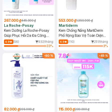
267.000 ₫
553.000 ₫
445.000 ₫
1.350.000 ₫
La Roche-Posay
Martiderm
Kem Dưỡng La Roche-Posay
Kem Chống Nắng MartiDerm
Giúp Phục Hồi Da Đa Công
Phổ Rộng Bảo Vệ Toàn Diện
Dụng 40ml
40ml
(56)
932/tháng
(110)
251/tháng
4.9
4.9
33
%
3
%
-
60
%
-
45
%
82.000 ₫
115.000 ₫
205.000 ₫
209.000 ₫