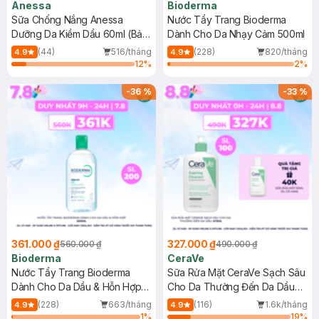
Anessa
Bioderma
Sữa Chống Nắng Anessa
Nước Tẩy Trang Bioderma
Dưỡng Da Kiềm Dầu 60ml (Bản
Dành Cho Da Nhạy Cảm 500ml
Mới)
(44)
516/tháng
(228)
820/tháng
4.9
4.9
12
%
2
%
-
36
%
-
33
%
361.000 ₫
327.000 ₫
560.000 ₫
490.000 ₫
Bioderma
CeraVe
Nước Tẩy Trang Bioderma
Sữa Rửa Mặt CeraVe Sạch Sâu
Dành Cho Da Dầu & Hỗn Hợp
Cho Da Thường Đến Da Dầu
500ml
473ml
(228)
663/tháng
(116)
1.6k/tháng
4.9
4.9
1
%
19
%