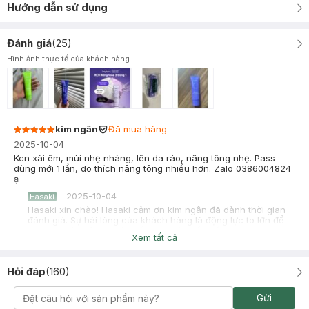
Hướng dẫn sử dụng
Đánh giá
(
25
)
Hình ảnh thực tế của khách hàng
kim ngân
Đã mua hàng
2025-10-04
Kcn xài êm, mùi nhẹ nhàng, lên da ráo, nâng tông nhẹ. Pass
dùng mới 1 lần, do thích nâng tông nhiều hơn. Zalo 0386004824
ạ
-
2025-10-04
Hasaki
Hasaki xin chào! Hasaki cảm ơn kim ngân đã dành thời gian
đánh giá. Sự hài lòng của khách hàng là động lực to lớn để
Hasaki ngày càng phát triển hơn nữa về chất lượng dịch vụ.
Xem tất cả
Cảm ơn bạn đã tin tưởng và mua sắm tại Hasaki!
Hỏi đáp
(
160
)
Gửi
Võ Thí Tú Nguyên