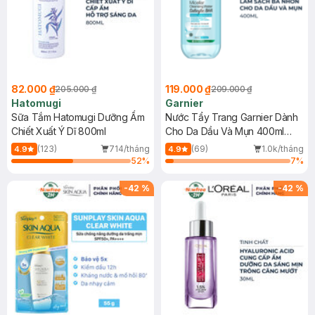
82.000 ₫
119.000 ₫
205.000 ₫
209.000 ₫
Hatomugi
Garnier
Sữa Tắm Hatomugi Dưỡng Ẩm
Nước Tẩy Trang Garnier Dành
Chiết Xuất Ý Dĩ 800ml
Cho Da Dầu Và Mụn 400ml
(Mới)
(123)
714/tháng
(69)
1.0k/tháng
4.9
4.9
52
%
7
%
-
42
%
-
42
%