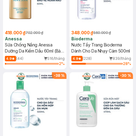
418.000 ₫
348.000 ₫
702.000 ₫
560.000 ₫
Anessa
Bioderma
Sữa Chống Nắng Anessa
Nước Tẩy Trang Bioderma
Dưỡng Da Kiềm Dầu 60ml (Bản
Dành Cho Da Nhạy Cảm 500ml
Mới)
(44)
516/tháng
(228)
839/tháng
4.9
4.9
2
%
28
%
-
38
%
-
30
%