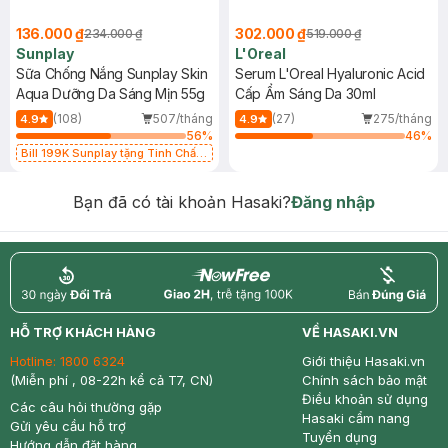
136.000 ₫
302.000 ₫
234.000 ₫
519.000 ₫
Sunplay
L'Oreal
Sữa Chống Nắng Sunplay Skin
Serum L'Oreal Hyaluronic Acid
Aqua Dưỡng Da Sáng Mịn 55g
Cấp Ẩm Sáng Da 30ml
(108)
507/tháng
(27)
275/tháng
4.9
4.9
56
%
46
%
Bill 199K Sunplay tặng Tinh Chất
Chống Nắng 7g trị giá 30K (SL có
hạn)
Bạn đã có tài khoản Hasaki?
Đăng nhập
return
nowfree
price
HỖ TRỢ KHÁCH HÀNG
VỀ HASAKI.VN
Hotline:
1800 6324
Giới thiệu Hasaki.vn
(Miễn phí , 08-22h kể cả T7, CN)
Chính sách bảo mật
Điều khoản sử dụng
Các câu hỏi thường gặp
Hasaki cẩm nang
Gửi yêu cầu hỗ trợ
Tuyển dụng
Hướng dẫn đặt hàng