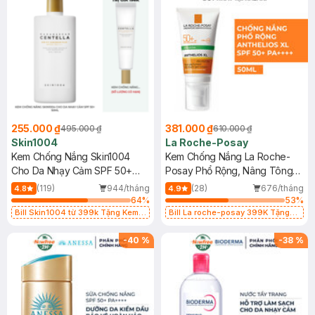
255.000 ₫
381.000 ₫
495.000 ₫
610.000 ₫
Skin1004
La Roche-Posay
Kem Chống Nắng Skin1004
Kem Chống Nắng La Roche-
Cho Da Nhạy Cảm SPF 50+
Posay Phổ Rộng, Nâng Tông
50ml
Kiềm Dầu 50ml
(119)
944/tháng
(28)
676/tháng
4.8
4.9
64
%
53
%
Bill Skin1004 từ 399k Tặng Kem
Bill La roche-posay 399K Tặng
Chống Nắng Cho Da Nhạy Cảm
Gel rửa mặt da dầu nhạy cảm 50ml
SPF 50+ 20ml (SL Có Hạn)
(SL có hạn)
-
40
%
-
38
%