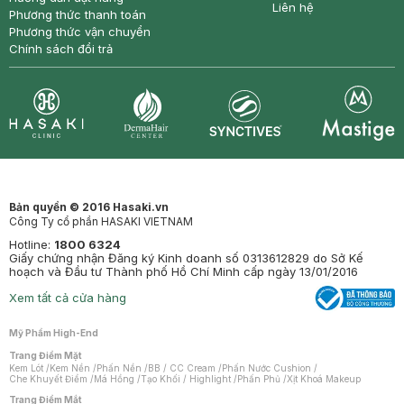
Liên hệ
Phương thức thanh toán
Phương thức vận chuyển
Chính sách đổi trả
Synctives
Clinic
Dermahair
Mastige
Bản quyền © 2016 Hasaki.vn
Công Ty cổ phần HASAKI VIETNAM
Hotline:
1800 6324
Giấy chứng nhận Đăng ký Kinh doanh số 0313612829 do Sở Kế
hoạch và Đầu tư Thành phố Hồ Chí Minh cấp ngày 13/01/2016
Xem tất cả cửa hàng
Mỹ Phẩm High-End
Trang Điểm Mặt
Kem Lót
/
Kem Nền
/
Phấn Nền
/
BB / CC Cream
/
Phấn Nước Cushion
/
Che Khuyết Điểm
/
Má Hồng
/
Tạo Khối / Highlight
/
Phấn Phủ
/
Xịt Khoá Makeup
Trang Điểm Mắt