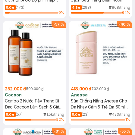
150ml
(173)
(298)
868/tháng
5.0
4.8
9
%
64
%
-
57
%
-
40
%
252.000 ₫
418.000 ₫
590.000 ₫
702.000 ₫
Cocoon
Anessa
Combo 2 Nước Tẩy Trang Bí
Sữa Chống Nắng Anessa Cho
Đao Cocoon Làm Sạch & Giảm
Da Nhạy Cảm & Trẻ Em 60ml
Dầu 500ml
(Mới)
(57)
1.5k/tháng
(23)
423/tháng
5.0
5.0
52
%
1
%
-
31
%
-
55
%