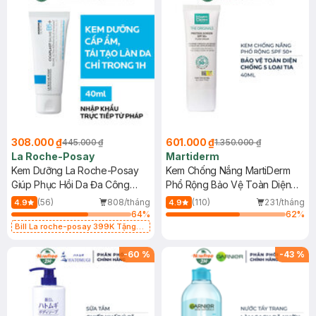
308.000 ₫
601.000 ₫
445.000 ₫
1.350.000 ₫
La Roche-Posay
Martiderm
Kem Dưỡng La Roche-Posay
Kem Chống Nắng MartiDerm
Giúp Phục Hồi Da Đa Công
Phổ Rộng Bảo Vệ Toàn Diện
Dụng 40ml
40ml
(56)
808/tháng
(110)
231/tháng
4.9
4.9
64
%
62
%
Bill La roche-posay 399K Tặng
Gel rửa mặt da dầu nhạy cảm 50ml
(SL có hạn)
-
60
%
-
43
%