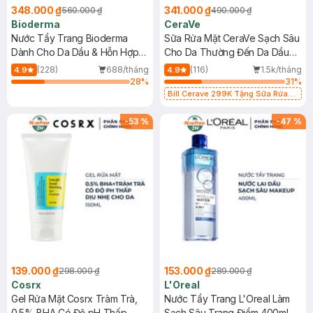
348.000 ₫
341.000 ₫
560.000 ₫
490.000 ₫
Bioderma
CeraVe
Nước Tẩy Trang Bioderma
Sữa Rửa Mặt CeraVe Sạch Sâu
Dành Cho Da Dầu & Hỗn Hợp
Cho Da Thường Đến Da Dầu
500ml
473ml
(228)
688/tháng
(116)
1.5k/tháng
4.9
4.9
28
%
31
%
Bill Cerave 299K Tặng Sữa Rửa
Mặt Cerave 30ml (SL có hạn)
-
53
%
-
47
%
139.000 ₫
153.000 ₫
298.000 ₫
289.000 ₫
Cosrx
L'Oreal
Gel Rửa Mặt Cosrx Tràm Trà,
Nước Tẩy Trang L'Oreal Làm
0.5% BHA Có Độ pH Thấp
Sạch Sâu Trang Điểm 400ml