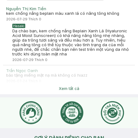
2025-09-21
Nguyễn Thị Kim Tiền
Dạ cho hỏi kem này bà bầu dùng được không ạ
kem chống nắng beplain màu xanh lá có nâng tông không
-
2025-09-21
Hasaki
2026-07-29
Thích
0
Hasaki xin chào! Hasaki cảm ơn Võ Thí Tú Nguyên đã dành
Hasaki
thời gian đánh giá. Sự hài lòng của khách hàng là động lực to
Dạ chào bạn, kem chống nắng Beplain Xanh Lá (Hyaluronic
lớn để Hasaki ngày càng phát triển hơn nữa về chất lượng
Acid Moist Sunscreen) có khả năng nâng tông nhẹ nhàng,
dịch vụ. Cảm ơn bạn đã tin tưởng và mua sắm tại Hasaki!
giúp da trông tươi sáng và đều màu hơn ạ. Tuy nhiên, hiệu
quả nâng tông có thể tùy thuộc vào tình trạng da của mỗi
người nhé, để chắc chắn bạn nên test trên một vùng da nhỏ
trước khi dùng toàn mặt nha
2026-07-29
Thích
0
Trần Ngọc Oanh
bảo tặng miếng mặt nạ mà không có hiazz
2026-07-24
Thích
0
Hasaki
Xem tất cả
Dạ chương trình quà tặng số lượng có hạn, nếu đơn có quà
thì khi bạn thao tác Tiến Hành Đặt Hàng sẽ hiển thị Quà Theo
Đơn với trị giá 0đ, bạn có thể cân nhắc thêm trước khi xác
nhận đặt đơn ạ
2026-07-25
Thích
0