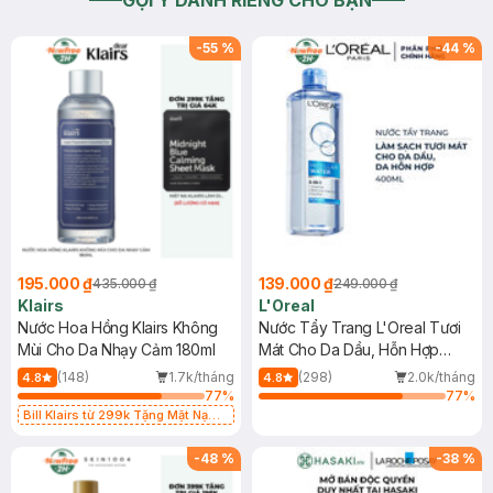
GỢI Ý DÀNH RIÊNG CHO BẠN
-
55
%
-
44
%
195.000 ₫
139.000 ₫
435.000 ₫
249.000 ₫
Klairs
L'Oreal
Nước Hoa Hồng Klairs Không
Nước Tẩy Trang L'Oreal Tươi
Mùi Cho Da Nhạy Cảm 180ml
Mát Cho Da Dầu, Hỗn Hợp
400ml
(148)
1.7k/tháng
(298)
2.0k/tháng
4.8
4.8
77
%
77
%
Bill Klairs từ 299k Tặng Mặt Nạ
Làm Dịu Da & Kiểm Soát Dầu Nhờn
25ml (SL Có Hạn)
-
48
%
-
38
%