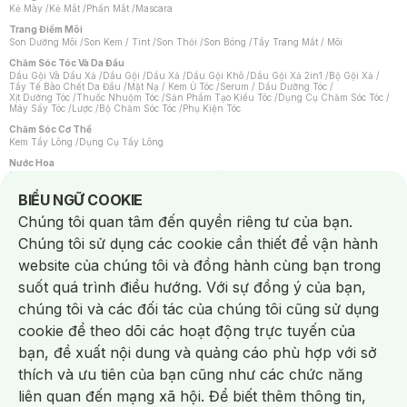
Kẻ Mày
/
Kẻ Mắt
/
Phấn Mắt
/
Mascara
Trang Điểm Môi
Son Dưỡng Môi
/
Son Kem / Tint
/
Son Thỏi
/
Son Bóng
/
Tẩy Trang Mắt / Môi
Chăm Sóc Tóc Và Da Đầu
Dầu Gội Và Dầu Xả
/
Dầu Gội
/
Dầu Xả
/
Dầu Gội Khô
/
Dầu Gội Xả 2in1
/
Bộ Gội Xả
/
Tẩy Tế Bào Chết Da Đầu
/
Mặt Nạ / Kem Ủ Tóc
/
Serum / Dầu Dưỡng Tóc
/
Xịt Dưỡng Tóc
/
Thuốc Nhuộm Tóc
/
Sản Phẩm Tạo Kiểu Tóc
/
Dụng Cụ Chăm Sóc Tóc
/
Máy Sấy Tóc
/
Lược
/
Bộ Chăm Sóc Tóc
/
Phụ Kiện Tóc
Chăm Sóc Cơ Thể
Kem Tẩy Lông
/
Dụng Cụ Tẩy Lông
Nước Hoa
Nước Hoa Nữ
/
Nước Hoa Nam
/
Nước Hoa Cao Cấp
/
Xịt Thơm Toàn Thân
/
Nước Hoa Vùng Kín
Notice about cookies usage
BIỂU NGỮ COOKIE
Chăm Sóc Cá Nhân
Chúng tôi quan tâm đến quyền riêng tư của bạn.
Chống Muỗi
/
Khẩu Trang
/
Máy Massage
/
Mặt Nạ Xông Hơi
/
Nước Rửa Tay
/
Sản Phẩm Chăm Sóc Khác
/
Bàn Chải Đánh Răng
/
Bàn Chải Điện
/
Chúng tôi sử dụng các cookie cần thiết để vận hành
Hỗ Trợ Trắng Răng
/
Kem Đánh Răng
/
Máy Tăm Nước
/
Nước Súc Miệng
/
Tăm / Chỉ Nha Khoa
/
Xịt Thơm Miệng
/
Dung Dịch Vệ Sinh
/
Dưỡng Vùng Kín
/
website của chúng tôi và đồng hành cùng bạn trong
Khăn Ướt Vệ Sinh Vùng Kín
/
Băng Vệ Sinh
/
Tampon
/
Bọt Cạo Râu
/
Dao Cạo Râu
/
Máy Cạo Râu
suốt quá trình điều hướng. Với sự đồng ý của bạn,
Vấn Đề Về Da
chúng tôi và các đối tác của chúng tôi cũng sử dụng
Da Dầu / Lỗ Chân Lông To
/
Da Khô / Mất Nước
/
Da Lão Hóa
/
Da Mụn
/
Da Nhạy Cảm / Kích Ứng
/
Da Xỉn Màu
/
Thâm / Nám / Tàn Nhang
/
cookie để theo dõi các hoạt động trực tuyến của
Quầng Thâm & Bọng Mắt
/
Sẹo
/
Viêm Da Cơ Địa
bạn, đề xuất nội dung và quảng cáo phù hợp với sở
Dụng Cụ / Phụ Kiện Chăm Sóc Da
Chat i
Bông Tẩy Trang
/
Khăn Lau Mặt Khô
/
Dụng Cụ / Máy Rửa Mặt
/
Máy Chăm Sóc Da
/
thích và ưu tiên của bạn cũng như các chức năng
Dụng Cụ Chăm Sóc Khác
liên quan đến mạng xã hội. Để biết thêm thông tin,