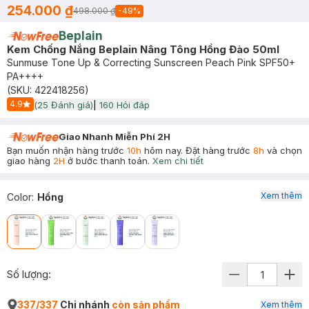
254.000 ₫
498.000 ₫
-
49
%
Beplain
Kem Chống Nắng Beplain Nâng Tông Hồng Đào 50ml
Sunmuse Tone Up & Correcting Sunscreen Peach Pink SPF50+
PA++++
(SKU:
422418256
)
4.9
(
25
Đánh giá)
|
160
Hỏi đáp
Start Icon
Giao Nhanh Miễn Phí 2H
Bạn muốn nhận hàng trước
10h
hôm nay. Đặt hàng trước
8h
và chọn
giao hàng
2H
ở bước thanh toán.
Xem chi tiết
Xem thêm
Color
:
Hồng
Số lượng:
337/337
Chi nhánh
còn sản phẩm
Xem thêm