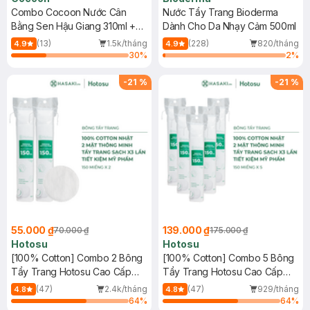
Combo Cocoon Nước Cân
Nước Tẩy Trang Bioderma
Bằng Sen Hậu Giang 310ml +
Dành Cho Da Nhạy Cảm 500ml
Nước Tẩy Trang Bí Đao 500ml
(13)
1.5k/tháng
(228)
820/tháng
4.9
4.9
30
%
2
%
-
21
%
-
21
%
55.000 ₫
139.000 ₫
70.000 ₫
175.000 ₫
Hotosu
Hotosu
[100% Cotton] Combo 2 Bông
[100% Cotton] Combo 5 Bông
Tẩy Trang Hotosu Cao Cấp
Tẩy Trang Hotosu Cao Cấp
150 Miếng
150 Miếng
(47)
2.4k/tháng
(47)
929/tháng
4.8
4.8
64
%
64
%