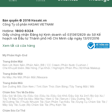
Synctives
Clinic
Dermahair
Mastige
Bản quyền © 2016 Hasaki.vn
Công Ty cổ phần HASAKI VIETNAM
Hotline:
1800 6324
Giấy chứng nhận Đăng ký Kinh doanh số 0313612829 do Sở Kế
hoạch và Đầu tư Thành phố Hồ Chí Minh cấp ngày 13/01/2016
Xem tất cả cửa hàng
Mỹ Phẩm High-End
Trang Điểm Mặt
Kem Lót
/
Kem Nền
/
Phấn Nền
/
BB / CC Cream
/
Phấn Nước Cushion
/
Che Khuyết Điểm
/
Má Hồng
/
Tạo Khối / Highlight
/
Phấn Phủ
/
Xịt Khoá Makeup
Trang Điểm Mắt
Kẻ Mày
/
Kẻ Mắt
/
Phấn Mắt
/
Mascara
Trang Điểm Môi
Son Dưỡng Môi
/
Son Kem / Tint
/
Son Thỏi
/
Son Bóng
/
Tẩy Trang Mắt / Môi
Chăm Sóc Tóc Và Da Đầu
Dầu Gội Và Dầu Xả
/
Dầu Gội
/
Dầu Xả
/
Dầu Gội Khô
/
Dầu Gội Xả 2in1
/
Bộ Gội Xả
/
Tẩy Tế Bào Chết Da Đầu
/
Mặt Nạ / Kem Ủ Tóc
/
Serum / Dầu Dưỡng Tóc
/
Xịt Dưỡng Tóc
/
Thuốc Nhuộm Tóc
/
Sản Phẩm Tạo Kiểu Tóc
/
Dụng Cụ Chăm Sóc Tóc
/
Máy Sấy Tóc
/
Lược
/
Bộ Chăm Sóc Tóc
/
Phụ Kiện Tóc
Chăm Sóc Cơ Thể