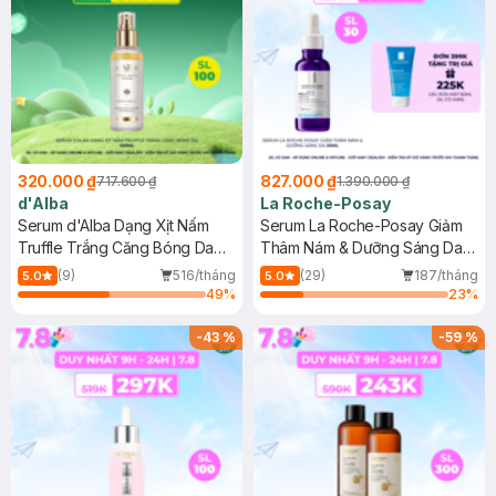
320.000 ₫
827.000 ₫
717.600 ₫
1.390.000 ₫
d'Alba
La Roche-Posay
Serum d'Alba Dạng Xịt Nấm
Serum La Roche-Posay Giảm
Truffle Trắng Căng Bóng Da
Thâm Nám & Dưỡng Sáng Da
100ml
30ml
(9)
516/tháng
(29)
187/tháng
5.0
5.0
49
%
23
%
-
43
%
-
59
%