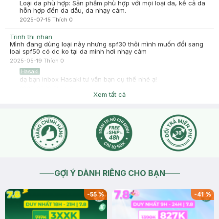
Loại da phù hợp: Sản phẩm phù hợp với mọi loại da, kể cả da
hỗn hợp đến da dầu, da nhạy cảm.
2025-07-15
Thích
0
Trinh thi nhan
Mình đang dùng loại này nhưng spf30 thôi mình muốn đổi sang
loai spf50 có dc ko tại da mình hơi nhạy cảm
2025-05-19
Thích
0
Hasaki
dạ bạn inbox Hasaki tư vấn bạn cụ thể nhé ạ!
2025-05-19
Thích
0
Xem tất cả
GỢI Ý DÀNH RIÊNG CHO BẠN
-
55
%
-
41
%