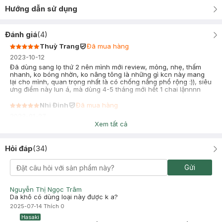
Hướng dẫn sử dụng
Đánh giá
(
4
)
Thuỳ Trang
Đã mua hàng
2023-10-12
Đã dùng sang lọ thứ 2 nên mình mới review, mỏng, nhẹ, thấm
nhanh, ko bóng nhờn, ko nâng tông là những gì kcn này mang
lại cho mình, quan trọng nhất là có chống nắng phổ rộng :)), siêu
ưng điểm này lun á, mà dùng 4-5 tháng mới hết 1 chai lậnnnn
Nhi Đinh
Đã mua hàng
2023-01-27
Xem tất cả
Apple lên sẽ hơi trắng nhẹ 1 chút, 1 tiếng sau sẽ xuống tông,
nhưng vẫn hơi bóng nhẹ, dính nhẹ. Cay mắt nha. Nhưng mỏng
nhẹ dễ chịu
Hỏi đáp
(
34
)
Gửi
Nguyễn Thị Ngọc Trâm
Da khô có dùng loại này được k a?
2025-07-14
Thích
0
Hasaki