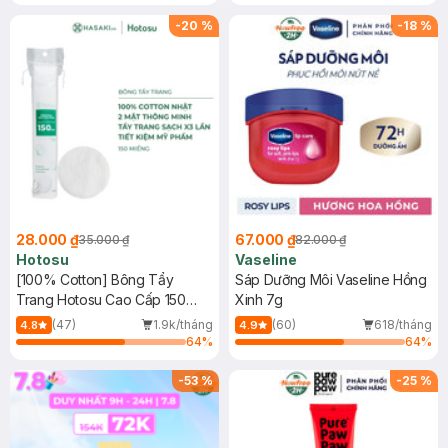
-
20
%
-
18
%
28.000 ₫
67.000 ₫
35.000 ₫
82.000 ₫
Hotosu
Vaseline
[100% Cotton] Bông Tẩy
Sáp Dưỡng Môi Vaseline Hồng
Trang Hotosu Cao Cấp 150
Xinh 7g
Miếng
(47)
1.9k/tháng
(60)
618/tháng
4.8
4.9
64
%
64
%
-
53
%
-
25
%