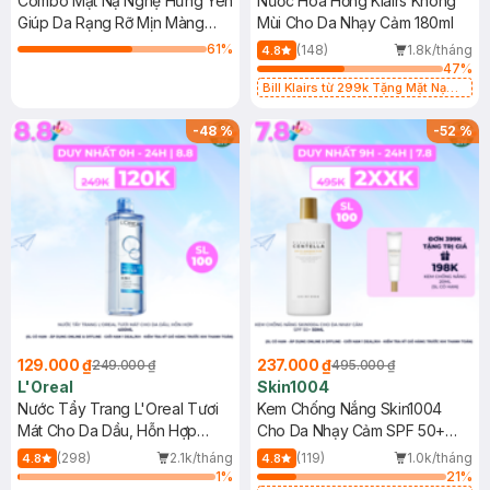
Combo Mặt Nạ Nghệ Hưng Yên
Nước Hoa Hồng Klairs Không
Giúp Da Rạng Rỡ Mịn Màng
Mùi Cho Da Nhạy Cảm 180ml
30ml + Tẩy Da Chết Môi Cà
61
%
(148)
1.8k/tháng
4.8
Phê Đắk Lắk 5g
47
%
Bill Klairs từ 299k Tặng Mặt Nạ
Làm Dịu Da & Kiểm Soát Dầu Nhờn
25ml (SL Có Hạn)
-
48
%
-
52
%
129.000 ₫
237.000 ₫
249.000 ₫
495.000 ₫
L'Oreal
Skin1004
Nước Tẩy Trang L'Oreal Tươi
Kem Chống Nắng Skin1004
Mát Cho Da Dầu, Hỗn Hợp
Cho Da Nhạy Cảm SPF 50+
400ml
50ml
(298)
2.1k/tháng
(119)
1.0k/tháng
4.8
4.8
1
%
21
%