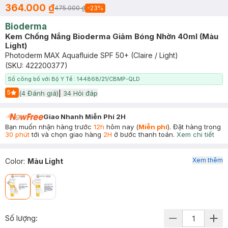
364.000 ₫
475.000 ₫
-
23
%
Bioderma
Kem Chống Nắng Bioderma Giảm Bóng Nhờn 40ml (Màu
Light)
Photoderm MAX Aquafluide SPF 50+ (Claire / Light)
(SKU:
422200377
)
Số công bố với Bộ Y Tế : 144868/21/CBMP-QLD
5
(
4
Đánh giá)
|
34
Hỏi đáp
Start Icon
Giao Nhanh Miễn Phí 2H
Bạn muốn nhận hàng trước
12h
hôm nay (
Miễn phí
). Đặt hàng trong
30 phút
tới và chọn giao hàng
2H
ở bước thanh toán.
Xem chi tiết
Xem thêm
Color
:
Màu Light
Số lượng: