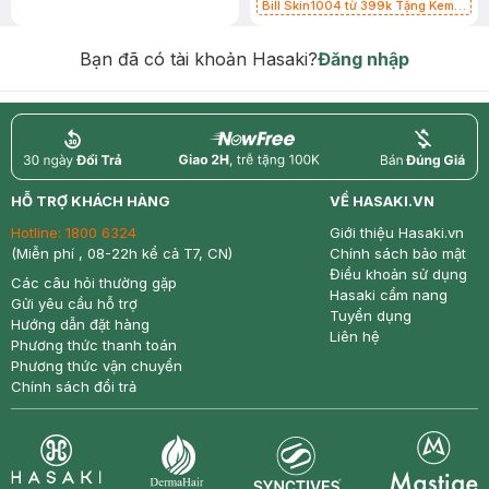
Bill Skin1004 từ 399k Tặng Kem
Chống Nắng Cho Da Nhạy Cảm
SPF 50+ 20ml (SL Có Hạn)
Bạn đã có tài khoản Hasaki?
Đăng nhập
return
nowfree
price
HỖ TRỢ KHÁCH HÀNG
VỀ HASAKI.VN
Hotline:
1800 6324
Giới thiệu Hasaki.vn
(Miễn phí , 08-22h kể cả T7, CN)
Chính sách bảo mật
Điều khoản sử dụng
Các câu hỏi thường gặp
Hasaki cẩm nang
Gửi yêu cầu hỗ trợ
Tuyển dụng
Hướng dẫn đặt hàng
Liên hệ
Phương thức thanh toán
Phương thức vận chuyển
Chính sách đổi trả