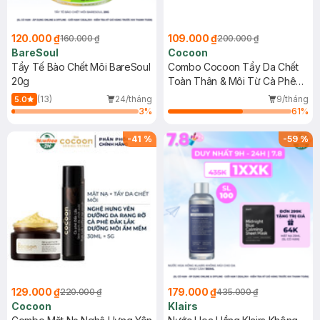
120.000 ₫
109.000 ₫
160.000 ₫
200.000 ₫
BareSoul
Cocoon
Tẩy Tế Bào Chết Môi BareSoul
Combo Cocoon Tẩy Da Chết
20g
Toàn Thân & Môi Từ Cà Phê
Đắk Lắk
(13)
24/tháng
9/tháng
5.0
3
%
61
%
-
41
%
-
59
%
129.000 ₫
179.000 ₫
220.000 ₫
435.000 ₫
Cocoon
Klairs