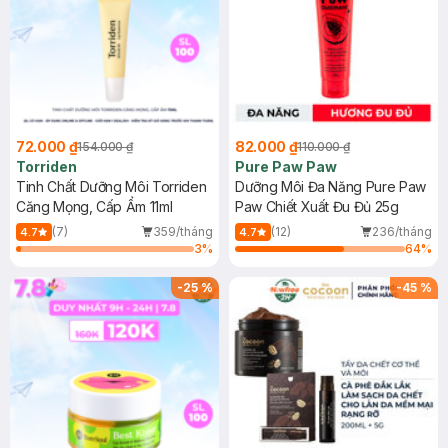
72.000 ₫
82.000 ₫
154.000 ₫
110.000 ₫
Torriden
Pure Paw Paw
Tinh Chất Dưỡng Môi Torriden
Dưỡng Môi Đa Năng Pure Paw
Căng Mọng, Cấp Ẩm 11ml
Paw Chiết Xuất Đu Đủ 25g
(7)
359/tháng
(12)
236/tháng
4.7
4.7
3
%
64
%
-
25
%
-
45
%