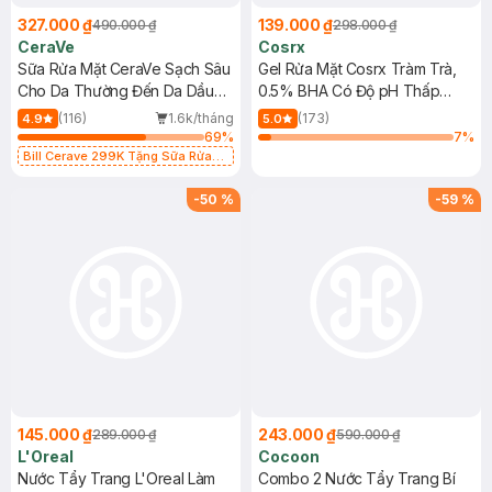
327.000 ₫
139.000 ₫
490.000 ₫
298.000 ₫
CeraVe
Cosrx
Sữa Rửa Mặt CeraVe Sạch Sâu
Gel Rửa Mặt Cosrx Tràm Trà,
Cho Da Thường Đến Da Dầu
0.5% BHA Có Độ pH Thấp
473ml
150ml
(116)
1.6k/tháng
(173)
4.9
5.0
69
%
7
%
Bill Cerave 299K Tặng Sữa Rửa
Mặt Cerave 30ml (SL có hạn)
-
50
%
-
59
%
145.000 ₫
243.000 ₫
289.000 ₫
590.000 ₫
L'Oreal
Cocoon
Nước Tẩy Trang L'Oreal Làm
Combo 2 Nước Tẩy Trang Bí