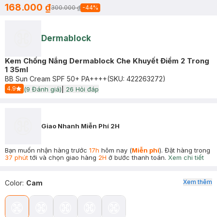
168.000 ₫
300.000 ₫
-
44
%
Dermablock
Kem Chống Nắng Dermablock Che Khuyết Điểm 2 Trong
1 35ml
BB Sun Cream SPF 50+ PA++++
(SKU:
422263272
)
4.9
(
9
Đánh giá)
|
26
Hỏi đáp
Start Icon
Giao Nhanh Miễn Phí 2H
Bạn muốn nhận hàng trước
17h
hôm nay (
Miễn phí
). Đặt hàng trong
37 phút
tới và chọn giao hàng
2H
ở bước thanh toán.
Xem chi tiết
Xem thêm
Color
:
Cam