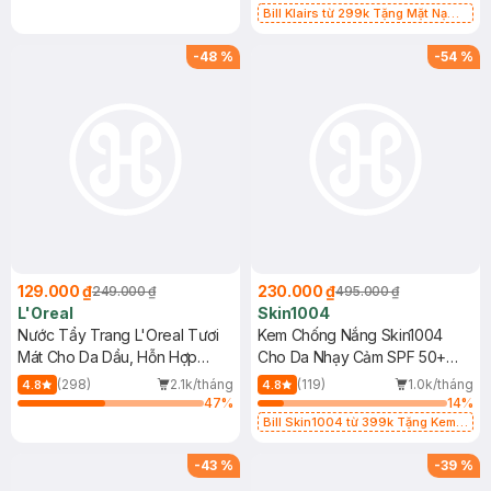
Bill Klairs từ 299k Tặng Mặt Nạ
Làm Dịu Da & Kiểm Soát Dầu Nhờn
25ml (SL Có Hạn)
-
48
%
-
54
%
129.000 ₫
230.000 ₫
249.000 ₫
495.000 ₫
L'Oreal
Skin1004
Nước Tẩy Trang L'Oreal Tươi
Kem Chống Nắng Skin1004
Mát Cho Da Dầu, Hỗn Hợp
Cho Da Nhạy Cảm SPF 50+
400ml
50ml
(298)
2.1k/tháng
(119)
1.0k/tháng
4.8
4.8
47
%
14
%
Bill Skin1004 từ 399k Tặng Kem
Chống Nắng Cho Da Nhạy Cảm
SPF 50+ 20ml (SL Có Hạn)
-
43
%
-
39
%