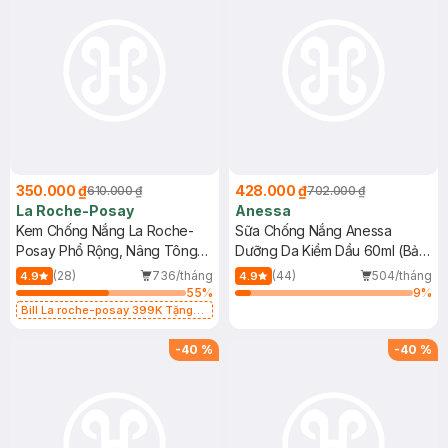
350.000 ₫
428.000 ₫
610.000 ₫
702.000 ₫
La Roche-Posay
Anessa
Kem Chống Nắng La Roche-
Sữa Chống Nắng Anessa
Posay Phổ Rộng, Nâng Tông
Dưỡng Da Kiềm Dầu 60ml (Bản
Kiềm Dầu 50ml
Mới)
(28)
736/tháng
(44)
504/tháng
4.9
4.9
55
%
9
%
Bill La roche-posay 399K Tặng
Gel rửa mặt da dầu nhạy cảm 50ml
(SL có hạn)
-
40
%
-
40
%