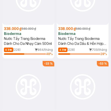
338.000 ₫
338.000 ₫
560.000 ₫
560.000 ₫
Bioderma
Bioderma
Nước Tẩy Trang Bioderma
Nước Tẩy Trang Bioderma
Dành Cho Da Nhạy Cảm 500ml
Dành Cho Da Dầu & Hỗn Hợp
500ml
(228)
864/tháng
(228)
709/tháng
4.9
4.9
48
%
28
%
-
33
%
-
53
%