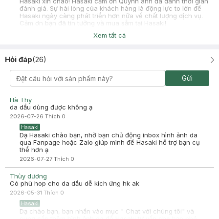
Hasaki xin chào! Hasaki cảm ơn Quynh anh đã dành thời gian
đánh giá. Sự hài lòng của khách hàng là động lực to lớn để
Hasaki ngày càng phát triển hơn nữa về chất lượng dịch vụ.
Cảm ơn bạn đã tin tưởng và mua sắm tại Hasaki!
Xem tất cả
Hỏi đáp
(
26
)
Trọng Khanh
Đã mua hàng
Gửi
2025-07-05
Con này dùng được cho da treatment kh mọi người
Hà Thy
-
2025-07-05
Hasaki
da dầu dùng được không ạ
Hasaki xin chào! Hasaki cảm ơn Trọng Khanh đã dành thời
2026-07-26
Thích
0
gian đánh giá. Sự hài lòng của khách hàng là động lực to lớn
để Hasaki ngày càng phát triển hơn nữa về chất lượng dịch
Hasaki
vụ. Cảm ơn bạn đã tin tưởng và mua sắm tại Hasaki!
Dạ Hasaki chào bạn, nhờ bạn chủ động inbox hình ảnh da
qua Fanpage hoặc Zalo giúp mình để Hasaki hỗ trợ bạn cụ
thể hơn ạ
2026-07-27
Thích
0
Thùy dương
Có phù hop cho da dầu dễ kích ứng hk ak
2026-05-31
Thích
0
Hasaki
Dạ chào bạn, bạn nhấn vào mục " Chat với chúng tôi" và
cung cấp thêm hình ảnh da để Hasaki tư vấn cho bạn nhé