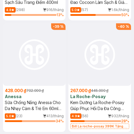
Sạch Sâu Trang Điểm 400ml
Đao Cocoon Làm Sạch & Giảm
Dầu 500ml
(298)
916/tháng
(57)
1.6k/tháng
4.8
5.0
13
%
50
%
-
39
%
-
40
%
428.000 ₫
267.000 ₫
702.000 ₫
445.000 ₫
Anessa
La Roche-Posay
Sữa Chống Nắng Anessa Cho
Kem Dưỡng La Roche-Posay
Da Nhạy Cảm & Trẻ Em 60ml
Giúp Phục Hồi Da Đa Công
(Mới)
Dụng 40ml
(23)
413/tháng
(56)
932/tháng
5.0
4.9
34
%
28
%
Bill La roche-posay 399K Tặng
Gel rửa mặt da dầu nhạy cảm 50ml