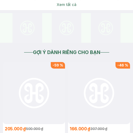
Xem tất cả
2026-06-01
Thích
0
GỢI Ý DÀNH RIÊNG CHO BẠN
-
59
%
-
46
%
205.000 ₫
166.000 ₫
500.000 ₫
307.000 ₫