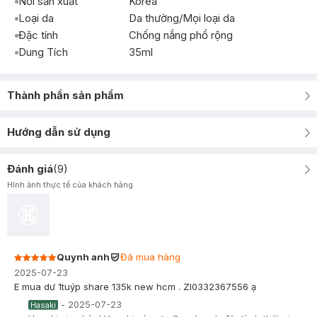
Nơi sản xuất
Korea
Loại da
Da thường/Mọi loại da
Đặc tính
Chống nắng phổ rộng
Dung Tích
35ml
Thành phần sản phẩm
Hướng dẫn sử dụng
Đánh giá
(
9
)
Hình ảnh thực tế của khách hàng
Quynh anh
Đã mua hàng
2025-07-23
E mua dư 1tuýp share 135k new hcm . Zl0332367556 ạ
-
2025-07-23
Hasaki