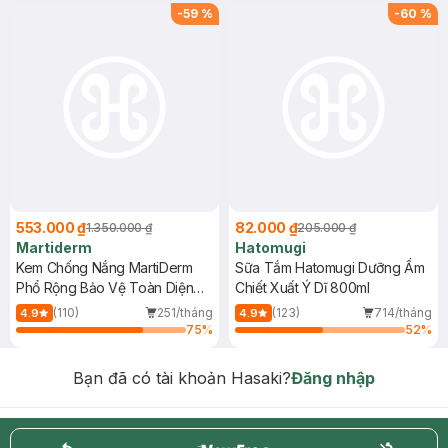
(SL có hạn)
-
59
%
-
60
%
553.000 ₫
82.000 ₫
1.350.000 ₫
205.000 ₫
Martiderm
Hatomugi
Kem Chống Nắng MartiDerm
Sữa Tắm Hatomugi Dưỡng Ẩm
Phổ Rộng Bảo Vệ Toàn Diện
Chiết Xuất Ý Dĩ 800ml
40ml
(110)
251/tháng
(123)
714/tháng
4.9
4.9
75
%
52
%
Bạn đã có tài khoản Hasaki?
Đăng nhập