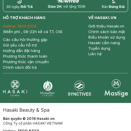
return
nowfree
price
HỖ TRỢ KHÁCH HÀNG
VỀ HASAKI.VN
Hotline:
1800 6324
Giới thiệu Hasaki.vn
(Miễn phí , 08-22h kể cả T7, CN)
Chính sách bảo mật
Điều khoản sử dụng
Các câu hỏi thường gặp
Hasaki cẩm nang
Gửi yêu cầu hỗ trợ
Tuyển dụng
Hướng dẫn đặt hàng
Liên hệ
Phương thức thanh toán
Phương thức vận chuyển
Chính sách đổi trả
Synctives
Clinic
Dermahair
Mastige
Hasaki Beauty & Spa
Bản quyền © 2016 Hasaki.vn
Công Ty cổ phần HASAKI VIETNAM
Hotline:
1800 6324