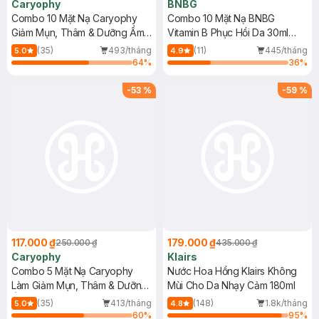
Caryophy
BNBG
Combo 10 Mặt Nạ Caryophy
Combo 10 Mặt Nạ BNBG
Giảm Mụn, Thâm & Dưỡng Ẩm
Vitamin B Phục Hồi Da 30ml
Da 22g
(Mới)
(35)
493/tháng
(11)
445/tháng
5.0
4.9
64
%
36
%
-
53
%
-
59
%
117.000 ₫
179.000 ₫
250.000 ₫
435.000 ₫
Caryophy
Klairs
Combo 5 Mặt Nạ Caryophy
Nước Hoa Hồng Klairs Không
Làm Giảm Mụn, Thâm & Dưỡng
Mùi Cho Da Nhạy Cảm 180ml
Ẩm Da 22g
(35)
413/tháng
(148)
1.8k/tháng
5.0
4.8
60
%
95
%