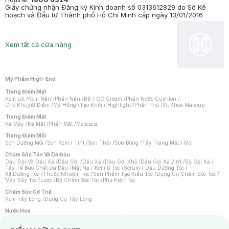
Giấy chứng nhận Đăng ký Kinh doanh số 0313612829 do Sở Kế
hoạch và Đầu tư Thành phố Hồ Chí Minh cấp ngày 13/01/2016
Xem tất cả cửa hàng
Mỹ Phẩm High-End
Trang Điểm Mặt
Kem Lót
/
Kem Nền
/
Phấn Nền
/
BB / CC Cream
/
Phấn Nước Cushion
/
Che Khuyết Điểm
/
Má Hồng
/
Tạo Khối / Highlight
/
Phấn Phủ
/
Xịt Khoá Makeup
Trang Điểm Mắt
Kẻ Mày
/
Kẻ Mắt
/
Phấn Mắt
/
Mascara
Trang Điểm Môi
Son Dưỡng Môi
/
Son Kem / Tint
/
Son Thỏi
/
Son Bóng
/
Tẩy Trang Mắt / Môi
Chăm Sóc Tóc Và Da Đầu
Dầu Gội Và Dầu Xả
/
Dầu Gội
/
Dầu Xả
/
Dầu Gội Khô
/
Dầu Gội Xả 2in1
/
Bộ Gội Xả
/
Tẩy Tế Bào Chết Da Đầu
/
Mặt Nạ / Kem Ủ Tóc
/
Serum / Dầu Dưỡng Tóc
/
Xịt Dưỡng Tóc
/
Thuốc Nhuộm Tóc
/
Sản Phẩm Tạo Kiểu Tóc
/
Dụng Cụ Chăm Sóc Tóc
/
Máy Sấy Tóc
/
Lược
/
Bộ Chăm Sóc Tóc
/
Phụ Kiện Tóc
Chăm Sóc Cơ Thể
Kem Tẩy Lông
/
Dụng Cụ Tẩy Lông
Nước Hoa
Nước Hoa Nữ
/
Nước Hoa Nam
/
Nước Hoa Cao Cấp
/
Xịt Thơm Toàn Thân
/
Nước Hoa Vùng Kín