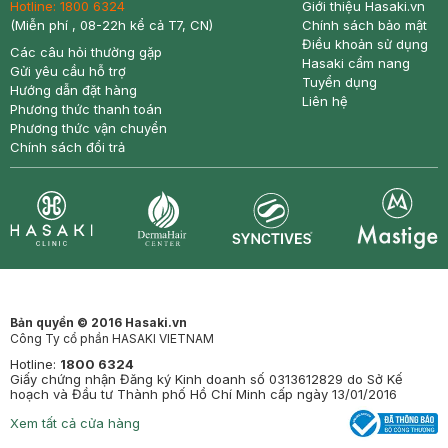
Hotline:
1800 6324
Giới thiệu Hasaki.vn
(Miễn phí , 08-22h kể cả T7, CN)
Chính sách bảo mật
Điều khoản sử dụng
Các câu hỏi thường gặp
Hasaki cẩm nang
Gửi yêu cầu hỗ trợ
Tuyển dụng
Hướng dẫn đặt hàng
Liên hệ
Phương thức thanh toán
Phương thức vận chuyển
Chính sách đổi trả
Synctives
Clinic
Dermahair
Mastige
Bản quyền © 2016 Hasaki.vn
Công Ty cổ phần HASAKI VIETNAM
Hotline:
1800 6324
Giấy chứng nhận Đăng ký Kinh doanh số 0313612829 do Sở Kế
hoạch và Đầu tư Thành phố Hồ Chí Minh cấp ngày 13/01/2016
Xem tất cả cửa hàng