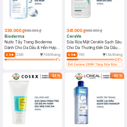
339.000 ₫
341.000 ₫
560.000 ₫
490.000 ₫
Bioderma
CeraVe
Nước Tẩy Trang Bioderma
Sữa Rửa Mặt CeraVe Sạch Sâu
Dành Cho Da Dầu & Hỗn Hợp
Cho Da Thường Đến Da Dầu
500ml
473ml
(228)
706/tháng
(116)
1.5k/tháng
4.9
4.9
4
%
24
%
Bill Cerave 299K Tặng Sữa Rửa
Mặt Cerave 30ml (SL có hạn)
-
53
%
-
50
%