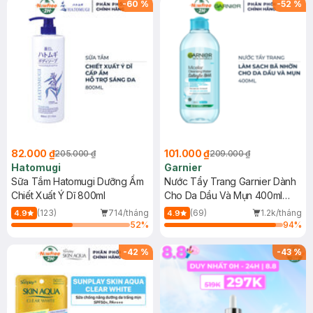
-
60
%
-
52
%
82.000 ₫
101.000 ₫
205.000 ₫
209.000 ₫
Hatomugi
Garnier
Sữa Tắm Hatomugi Dưỡng Ẩm
Nước Tẩy Trang Garnier Dành
Chiết Xuất Ý Dĩ 800ml
Cho Da Dầu Và Mụn 400ml
(Mới)
(123)
714/tháng
(69)
1.2k/tháng
4.9
4.9
52
%
94
%
-
42
%
-
43
%