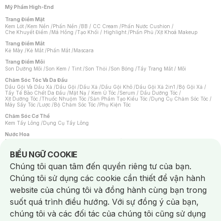
Mỹ Phẩm High-End
Trang Điểm Mặt
Kem Lót
/
Kem Nền
/
Phấn Nền
/
BB / CC Cream
/
Phấn Nước Cushion
/
Che Khuyết Điểm
/
Má Hồng
/
Tạo Khối / Highlight
/
Phấn Phủ
/
Xịt Khoá Makeup
Trang Điểm Mắt
Kẻ Mày
/
Kẻ Mắt
/
Phấn Mắt
/
Mascara
Trang Điểm Môi
Son Dưỡng Môi
/
Son Kem / Tint
/
Son Thỏi
/
Son Bóng
/
Tẩy Trang Mắt / Môi
Chăm Sóc Tóc Và Da Đầu
Dầu Gội Và Dầu Xả
/
Dầu Gội
/
Dầu Xả
/
Dầu Gội Khô
/
Dầu Gội Xả 2in1
/
Bộ Gội Xả
/
Tẩy Tế Bào Chết Da Đầu
/
Mặt Nạ / Kem Ủ Tóc
/
Serum / Dầu Dưỡng Tóc
/
Xịt Dưỡng Tóc
/
Thuốc Nhuộm Tóc
/
Sản Phẩm Tạo Kiểu Tóc
/
Dụng Cụ Chăm Sóc Tóc
/
Máy Sấy Tóc
/
Lược
/
Bộ Chăm Sóc Tóc
/
Phụ Kiện Tóc
Chăm Sóc Cơ Thể
Kem Tẩy Lông
/
Dụng Cụ Tẩy Lông
Nước Hoa
Nước Hoa Nữ
/
Nước Hoa Nam
/
Nước Hoa Cao Cấp
/
Xịt Thơm Toàn Thân
/
Nước Hoa Vùng Kín
Notice about cookies usage
BIỂU NGỮ COOKIE
Chăm Sóc Cá Nhân
Chúng tôi quan tâm đến quyền riêng tư của bạn.
Chống Muỗi
/
Khẩu Trang
/
Máy Massage
/
Mặt Nạ Xông Hơi
/
Nước Rửa Tay
/
Sản Phẩm Chăm Sóc Khác
/
Bàn Chải Đánh Răng
/
Bàn Chải Điện
/
Chúng tôi sử dụng các cookie cần thiết để vận hành
Hỗ Trợ Trắng Răng
/
Kem Đánh Răng
/
Máy Tăm Nước
/
Nước Súc Miệng
/
Tăm / Chỉ Nha Khoa
/
Xịt Thơm Miệng
/
Dung Dịch Vệ Sinh
/
Dưỡng Vùng Kín
/
website của chúng tôi và đồng hành cùng bạn trong
Khăn Ướt Vệ Sinh Vùng Kín
/
Băng Vệ Sinh
/
Tampon
/
Bọt Cạo Râu
/
Dao Cạo Râu
/
Máy Cạo Râu
suốt quá trình điều hướng. Với sự đồng ý của bạn,
Vấn Đề Về Da
chúng tôi và các đối tác của chúng tôi cũng sử dụng
Da Dầu / Lỗ Chân Lông To
/
Da Khô / Mất Nước
/
Da Lão Hóa
/
Da Mụn
/
Da Nhạy Cảm / Kích Ứng
/
Da Xỉn Màu
/
Thâm / Nám / Tàn Nhang
/