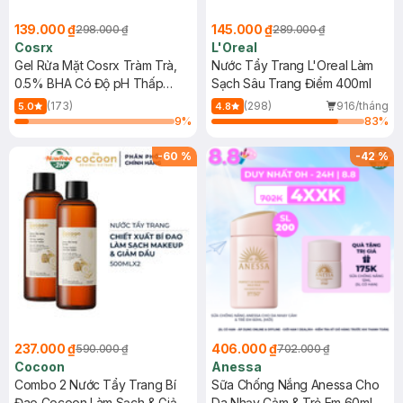
139.000 ₫
145.000 ₫
298.000 ₫
289.000 ₫
Cosrx
L'Oreal
Gel Rửa Mặt Cosrx Tràm Trà,
Nước Tẩy Trang L'Oreal Làm
0.5% BHA Có Độ pH Thấp
Sạch Sâu Trang Điểm 400ml
150ml
(173)
(298)
916/tháng
5.0
4.8
9
%
83
%
-
60
%
-
42
%
237.000 ₫
406.000 ₫
590.000 ₫
702.000 ₫
Cocoon
Anessa
Combo 2 Nước Tẩy Trang Bí
Sữa Chống Nắng Anessa Cho
Đao Cocoon Làm Sạch & Giảm
Da Nhạy Cảm & Trẻ Em 60ml