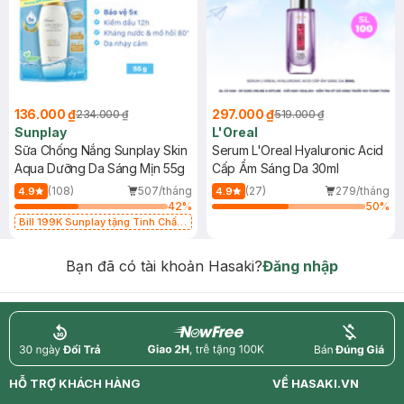
136.000 ₫
297.000 ₫
234.000 ₫
519.000 ₫
Sunplay
L'Oreal
Sữa Chống Nắng Sunplay Skin
Serum L'Oreal Hyaluronic Acid
Aqua Dưỡng Da Sáng Mịn 55g
Cấp Ẩm Sáng Da 30ml
(108)
507/tháng
(27)
279/tháng
4.9
4.9
42
%
50
%
Bill 199K Sunplay tặng Tinh Chất
Chống Nắng 7g trị giá 30K (SL có
hạn)
Bạn đã có tài khoản Hasaki?
Đăng nhập
return
nowfree
price
HỖ TRỢ KHÁCH HÀNG
VỀ HASAKI.VN