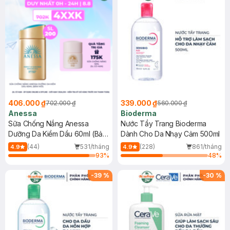
406.000 ₫
339.000 ₫
702.000 ₫
560.000 ₫
Anessa
Bioderma
Sữa Chống Nắng Anessa
Nước Tẩy Trang Bioderma
Dưỡng Da Kiềm Dầu 60ml (Bản
Dành Cho Da Nhạy Cảm 500ml
Mới)
(44)
531/tháng
(228)
861/tháng
4.9
4.9
93
%
48
%
-
39
%
-
30
%