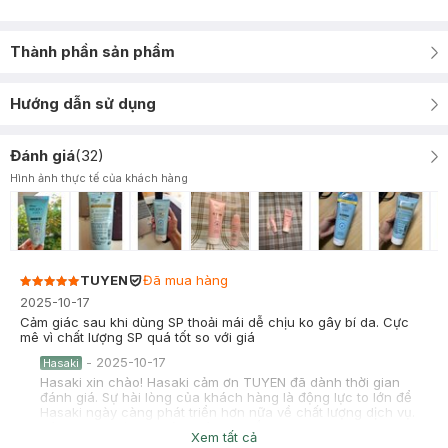
Thành phần sản phẩm
Hướng dẫn sử dụng
Đánh giá
(
32
)
Hình ảnh thực tế của khách hàng
TUYEN
Đã mua hàng
2025-10-17
Cảm giác sau khi dùng SP thoải mái dễ chịu ko gây bí da. Cực
mê vì chất lượng SP quá tốt so với giá
-
2025-10-17
Hasaki
Hasaki xin chào! Hasaki cảm ơn TUYEN đã dành thời gian
đánh giá. Sự hài lòng của khách hàng là động lực to lớn để
Hasaki ngày càng phát triển hơn nữa về chất lượng dịch vụ.
Cảm ơn bạn đã tin tưởng và mua sắm tại Hasaki!
Xem tất cả