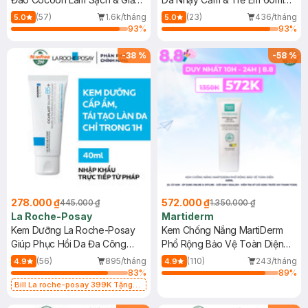
Dầu 500ml
(Mới)
(57)
1.6k/tháng
(23)
436/tháng
5.0
5.0
93
%
93
%
-
38
%
-
58
%
278.000 ₫
572.000 ₫
445.000 ₫
1.350.000 ₫
La Roche-Posay
Martiderm
Kem Dưỡng La Roche-Posay
Kem Chống Nắng MartiDerm
Giúp Phục Hồi Da Đa Công
Phổ Rộng Bảo Vệ Toàn Diện
Dụng 40ml
40ml
(56)
895/tháng
(110)
243/tháng
4.9
4.9
83
%
89
%
Bill La roche-posay 399K Tặng
Gel rửa mặt da dầu nhạy cảm 50ml
(SL có hạn)