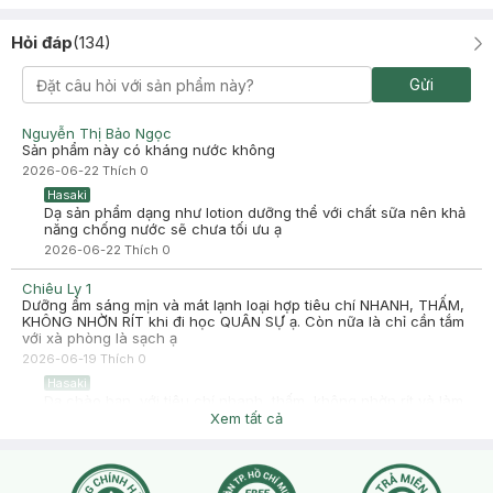
Trần Ngân
Đã mua hàng
2025-06-28
Hỏi đáp
(
134
)
bôi lên k bết dính thấm nhanh vào da có nâng tone nhẹ(rất
nhẹ),k chống nước,chống nắng tốt.
Gửi
-
2025-06-28
Hasaki
Hasaki xin chào! Hasaki cảm ơn Trần Ngân đã dành thời gian
Nguyễn Thị Bảo Ngọc
đánh giá. Sự hài lòng của khách hàng là động lực to lớn để
Sản phẩm này có kháng nước không
Hasaki ngày càng phát triển hơn nữa về chất lượng dịch vụ.
2026-06-22
Thích
0
Cảm ơn bạn đã tin tưởng và mua sắm tại Hasaki!
Hasaki
Dạ sản phẩm dạng như lotion dưỡng thể với chất sữa nên khả
năng chống nước sẽ chưa tối ưu ạ
2026-06-22
Thích
0
Chiêu Ly 1
Dưỡng ẩm sáng mịn và mát lạnh loại hợp tiêu chí NHANH, THẤM,
KHÔNG NHỜN RÍT khi đi học QUÂN SỰ ạ. Còn nữa là chỉ cần tắm
với xà phòng là sạch ạ
2026-06-19
Thích
0
Hasaki
Dạ chào bạn, với tiêu chí nhanh, thấm, không nhờn rít và làm
sáng mịn da, bạn có thể tham khảo các dòng sản phẩm
Xem tất cả
dưỡng ẩm có kết cấu dạng gel hoặc lotion mỏng nhẹ nhé.
Các sản phẩm này thường thẩm thấu nhanh vào da, mang lại
cảm giác mát lạnh và không gây bết dính, rất phù hợp để sử
dụng hàng ngày, kể cả khi đi học quân sự ạ. Về việc làm