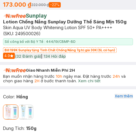
173.000 ₫
222.000 ₫
-
22
%
Sunplay
Lotion Chống Nắng Sunplay Dưỡng Thể Sáng Mịn 150g
Skin Aqua UV Body Whitening Lotion SPF 50+ PA++++
(SKU:
249500026
)
Số công bố với Bộ Y Tế : 444/19/CBMP-BD
Bill 199K Sunplay tặng Tinh Chất Chống Nắng 7g trị giá 30K (SL có hạn)
4.9
(
32
Đánh giá)
|
134
Hỏi đáp
Start Icon
Giao Nhanh Miễn Phí 2H
Bạn muốn nhận hàng trước
10h
ngày mai. Đặt hàng trước
24h
và
chọn giao hàng
2H
ở bước thanh toán.
Xem chi tiết
Xem thêm
Color
:
Hồng
Dung Tích
:
150g