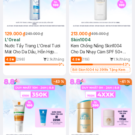
129.000 ₫
213.000 ₫
249.000 ₫
495.000 ₫
L'Oreal
Skin1004
Nước Tẩy Trang L'Oreal Tươi
Kem Chống Nắng Skin1004
Mát Cho Da Dầu, Hỗn Hợp
Cho Da Nhạy Cảm SPF 50+
400ml
50ml
(298)
2.1k/tháng
(119)
1.1k/tháng
4.8
4.8
9
%
43
%
Bill Skin1004 từ 399k Tặng Kem
Chống Nắng Cho Da Nhạy Cảm
SPF 50+ 20ml (SL Có Hạn)
-
43
%
-
41
%