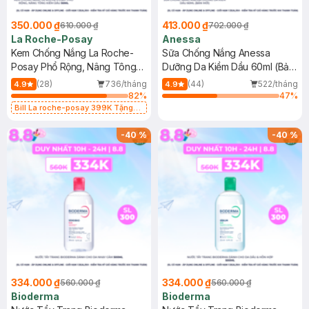
350.000 ₫
413.000 ₫
610.000 ₫
702.000 ₫
La Roche-Posay
Anessa
Kem Chống Nắng La Roche-
Sữa Chống Nắng Anessa
Posay Phổ Rộng, Nâng Tông
Dưỡng Da Kiềm Dầu 60ml (Bản
Kiềm Dầu 50ml
Mới)
(28)
736/tháng
(44)
522/tháng
4.9
4.9
82
%
47
%
Bill La roche-posay 399K Tặng
Gel rửa mặt da dầu nhạy cảm 50ml
(SL có hạn)
-
40
%
-
40
%
334.000 ₫
334.000 ₫
560.000 ₫
560.000 ₫
Bioderma
Bioderma