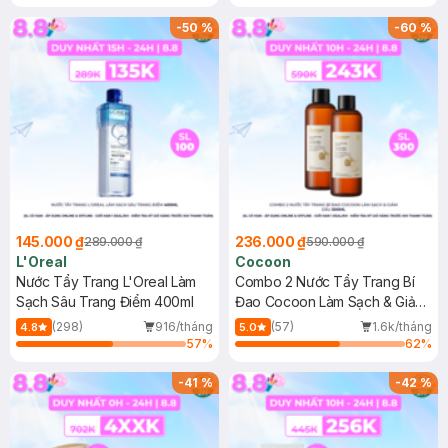
Mặt Cerave 30ml (SL có hạn)
-
50
%
-
60
%
145.000 ₫
236.000 ₫
289.000 ₫
590.000 ₫
L'Oreal
Cocoon
Nước Tẩy Trang L'Oreal Làm
Combo 2 Nước Tẩy Trang Bí
Sạch Sâu Trang Điểm 400ml
Đao Cocoon Làm Sạch & Giảm
Dầu 500ml
(298)
916/tháng
(57)
1.6k/tháng
4.8
5.0
57
%
62
%
-
41
%
-
42
%