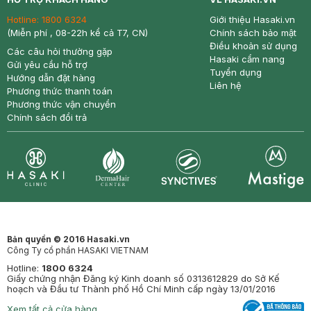
Hotline:
1800 6324
Giới thiệu Hasaki.vn
(Miễn phí , 08-22h kể cả T7, CN)
Chính sách bảo mật
Điều khoản sử dụng
Các câu hỏi thường gặp
Hasaki cẩm nang
Gửi yêu cầu hỗ trợ
Tuyển dụng
Hướng dẫn đặt hàng
Liên hệ
Phương thức thanh toán
Phương thức vận chuyển
Chính sách đổi trả
Synctives
Clinic
Dermahair
Mastige
Bản quyền © 2016 Hasaki.vn
Công Ty cổ phần HASAKI VIETNAM
Hotline:
1800 6324
Giấy chứng nhận Đăng ký Kinh doanh số 0313612829 do Sở Kế
hoạch và Đầu tư Thành phố Hồ Chí Minh cấp ngày 13/01/2016
Xem tất cả cửa hàng