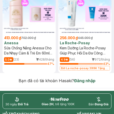
413.000 ₫
256.000 ₫
702.000 ₫
445.000 ₫
Anessa
La Roche-Posay
Sữa Chống Nắng Anessa Cho
Kem Dưỡng La Roche-Posay
Da Nhạy Cảm & Trẻ Em 60ml
Giúp Phục Hồi Da Đa Công
(Mới)
Dụng 40ml
(23)
428/tháng
(56)
972/tháng
5.0
4.9
47
%
43
%
Bill La roche-posay 399K Tặng
Gel rửa mặt da dầu nhạy cảm 50ml
(SL có hạn)
Bạn đã có tài khoản Hasaki?
Đăng nhập
return
nowfree
price
HỖ TRỢ KHÁCH HÀNG
VỀ HASAKI.VN