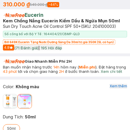
310.000 ₫
549.000 ₫
-
44
%
Eucerin
Kem Chống Nắng Eucerin Kiềm Dầu & Ngừa Mụn 50ml
Sun Dry Touch Acne Oil Control SPF 50+
(SKU:
204100003
)
Số công bố với Bộ Y Tế : 164404/21/CBMP-QLD
Bill 649K Eucerin Tặng Nước Dưỡng Sáng Da 30ml trị giá 350K (SL có hạn)
4.8
(
71
Đánh giá)
|
195
Hỏi đáp
Start Icon
Giao Nhanh Miễn Phí 2H
Bạn muốn nhận hàng trước
14h
hôm nay (
Miễn phí
). Đặt hàng trong
43 phút
tới và chọn giao hàng
2H
ở bước thanh toán.
Xem chi tiết
Xem thêm
Color
:
Không màu
Dung Tích
:
50ml
50ml