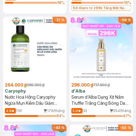
16
%
19
%
Bill Klairs từ 299k Tặng Mặt Nạ
Làm Dịu Da & Kiểm Soát Dầu Nhờn
25ml (SL Có Hạn)
-
31
%
-
58
%
264.000 ₫
298.000 ₫
380.000 ₫
717.600 ₫
Caryophy
d'Alba
Nước Hoa Hồng Caryophy
Serum d'Alba Dạng Xịt Nấm
Ngừa Mụn Kiềm Dầu Giảm
Truffle Trắng Căng Bóng Da
Thâm 300ml
100ml
(19)
179/tháng
(9)
554/tháng
4.8
5.0
64
%
47
%
-
43
%
-
50
%