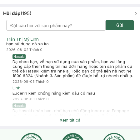
Viết hoàng
Đã mua hàng
2025-10-01
Hỏi đáp
(
195
)
Do sài không hợp nên mình cần pass lại, ai cần liên hệ zl
0394227420 ạ
Gửi
-
2025-10-01
Hasaki
Hasaki xin chào! Hasaki cảm ơn Viết hoàng đã dành thời gian
Trần Thị Mỹ Linh
đánh giá. Sự hài lòng của khách hàng là động lực to lớn để
hạn sử dụng có xa ko
Hasaki ngày càng phát triển hơn nữa về chất lượng dịch vụ.
2026-08-02
Thích
0
Cảm ơn bạn đã tin tưởng và mua sắm tại Hasaki!
Hasaki
Dạ chào bạn, về hạn sử dụng của sản phẩm, bạn vui lòng
cung cấp thêm thông tin mã đơn hàng hoặc tên sản phẩm cụ
thể để Hasaki kiểm tra nhé ạ. Hoặc bạn có thể liên hệ hotline
1800 6324 (Nhánh 3: Sản phẩm) để được hỗ trợ nhanh nhất ạ.
2026-08-03
Thích
0
Linh
Eucerin kem chống nắng kèm dầu có màu
2026-08-03
Thích
0
Hasaki
Dạ Hasaki chào bạn, nhờ bạn chủ động inbox qua Fanpage
hoặc Zalo giúp mình để Hasaki hỗ trợ bạn cụ thể hơn ạ
Xem tất cả
2026-08-03
Thích
0
Ngọc Lê
em CC tone hợp da trắng ko ạ, có cay mắt ko