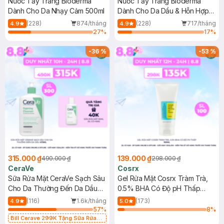
Nước Tẩy Trang Bioderma
Nước Tẩy Trang Bioderma
Dành Cho Da Nhạy Cảm 500ml
Dành Cho Da Dầu & Hỗn Hợp
500ml
(228)
874/tháng
(228)
717/tháng
4.9
4.9
27
%
17
%
-
36
%
-
53
%
315.000 ₫
139.000 ₫
490.000 ₫
298.000 ₫
CeraVe
Cosrx
Sữa Rửa Mặt CeraVe Sạch Sâu
Gel Rửa Mặt Cosrx Tràm Trà,
Cho Da Thường Đến Da Dầu
0.5% BHA Có Độ pH Thấp
473ml
150ml
(116)
1.6k/tháng
(173)
4.9
5.0
57
%
8
%
Bill Cerave 299K Tặng Sữa Rửa