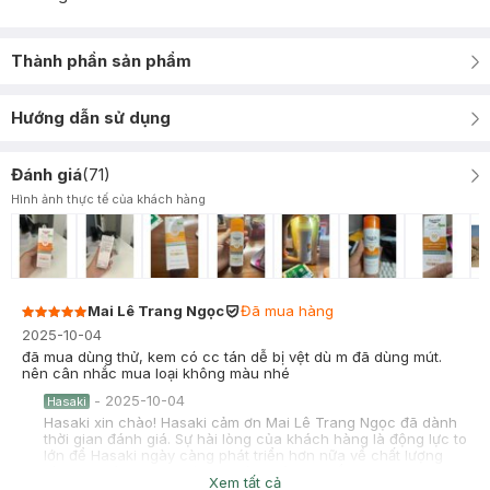
Thành phần sản phẩm
Hướng dẫn sử dụng
Đánh giá
(
71
)
Hình ảnh thực tế của khách hàng
Mai Lê Trang Ngọc
Đã mua hàng
2025-10-04
đã mua dùng thử, kem có cc tán dễ bị vệt dù m đã dùng mút.
nên cân nhắc mua loại không màu nhé
-
2025-10-04
Hasaki
Hasaki xin chào! Hasaki cảm ơn Mai Lê Trang Ngọc đã dành
thời gian đánh giá. Sự hài lòng của khách hàng là động lực to
lớn để Hasaki ngày càng phát triển hơn nữa về chất lượng
dịch vụ. Cảm ơn bạn đã tin tưởng và mua sắm tại Hasaki!
Xem tất cả