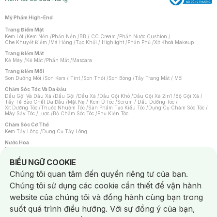
Mỹ Phẩm High-End
Trang Điểm Mặt
Kem Lót
/
Kem Nền
/
Phấn Nền
/
BB / CC Cream
/
Phấn Nước Cushion
/
Che Khuyết Điểm
/
Má Hồng
/
Tạo Khối / Highlight
/
Phấn Phủ
/
Xịt Khoá Makeup
Trang Điểm Mắt
Kẻ Mày
/
Kẻ Mắt
/
Phấn Mắt
/
Mascara
Trang Điểm Môi
Son Dưỡng Môi
/
Son Kem / Tint
/
Son Thỏi
/
Son Bóng
/
Tẩy Trang Mắt / Môi
Chăm Sóc Tóc Và Da Đầu
Dầu Gội Và Dầu Xả
/
Dầu Gội
/
Dầu Xả
/
Dầu Gội Khô
/
Dầu Gội Xả 2in1
/
Bộ Gội Xả
/
Tẩy Tế Bào Chết Da Đầu
/
Mặt Nạ / Kem Ủ Tóc
/
Serum / Dầu Dưỡng Tóc
/
Xịt Dưỡng Tóc
/
Thuốc Nhuộm Tóc
/
Sản Phẩm Tạo Kiểu Tóc
/
Dụng Cụ Chăm Sóc Tóc
/
Máy Sấy Tóc
/
Lược
/
Bộ Chăm Sóc Tóc
/
Phụ Kiện Tóc
Chăm Sóc Cơ Thể
Kem Tẩy Lông
/
Dụng Cụ Tẩy Lông
Nước Hoa
Nước Hoa Nữ
/
Nước Hoa Nam
/
Nước Hoa Cao Cấp
/
Xịt Thơm Toàn Thân
/
Nước Hoa Vùng Kín
Notice about cookies usage
BIỂU NGỮ COOKIE
Chăm Sóc Cá Nhân
Chúng tôi quan tâm đến quyền riêng tư của bạn.
Chống Muỗi
/
Khẩu Trang
/
Máy Massage
/
Mặt Nạ Xông Hơi
/
Nước Rửa Tay
/
Sản Phẩm Chăm Sóc Khác
/
Bàn Chải Đánh Răng
/
Bàn Chải Điện
/
Chúng tôi sử dụng các cookie cần thiết để vận hành
Hỗ Trợ Trắng Răng
/
Kem Đánh Răng
/
Máy Tăm Nước
/
Nước Súc Miệng
/
Tăm / Chỉ Nha Khoa
/
Xịt Thơm Miệng
/
Dung Dịch Vệ Sinh
/
Dưỡng Vùng Kín
/
website của chúng tôi và đồng hành cùng bạn trong
Khăn Ướt Vệ Sinh Vùng Kín
/
Băng Vệ Sinh
/
Tampon
/
Bọt Cạo Râu
/
Dao Cạo Râu
/
Máy Cạo Râu
suốt quá trình điều hướng. Với sự đồng ý của bạn,
Vấn Đề Về Da