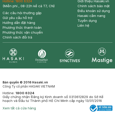
Hotline:
1800 6324
Giới thiệu Hasaki.vn
(Miễn phí , 08-22h kể cả T7, CN)
Chính sách bảo mật
Điều khoản sử dụng
Các câu hỏi thường gặp
Hasaki cẩm nang
Gửi yêu cầu hỗ trợ
Tuyển dụng
Hướng dẫn đặt hàng
Liên hệ
Phương thức thanh toán
Phương thức vận chuyển
Chính sách đổi trả
Synctives
Clinic
Dermahair
Mastige
Bản quyền © 2016 Hasaki.vn
Công Ty cổ phần HASAKI VIETNAM
Hotline:
1800 6324
Giấy chứng nhận Đăng ký Kinh doanh số 0313612829 do Sở Kế
hoạch và Đầu tư Thành phố Hồ Chí Minh cấp ngày 13/01/2016
Xem tất cả cửa hàng