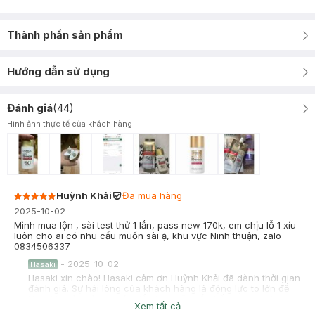
Thành phần sản phẩm
Hướng dẫn sử dụng
Đánh giá
(
44
)
Hình ảnh thực tế của khách hàng
Huỳnh Khải
Đã mua hàng
2025-10-02
Mình mua lộn , sài test thử 1 lần, pass new 170k, em chịu lỗ 1 xíu
luôn cho ai có nhu cầu muốn sài ạ, khu vực Ninh thuận, zalo
0834506337
-
2025-10-02
Hasaki
Hasaki xin chào! Hasaki cảm ơn Huỳnh Khải đã dành thời gian
đánh giá. Sự hài lòng của khách hàng là động lực to lớn để
Hasaki ngày càng phát triển hơn nữa về chất lượng dịch vụ.
Xem tất cả
Cảm ơn bạn đã tin tưởng và mua sắm tại Hasaki!