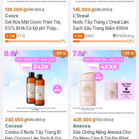
139.000 ₫
145.000 ₫
298.000 ₫
289.000 ₫
Cosrx
L'Oreal
Gel Rửa Mặt Cosrx Tràm Trà,
Nước Tẩy Trang L'Oreal Làm
0.5% BHA Có Độ pH Thấp
Sạch Sâu Trang Điểm 400ml
150ml
(173)
(298)
916/tháng
5.0
4.8
7
%
13
%
-
59
%
-
39
%
243.000 ₫
428.000 ₫
590.000 ₫
702.000 ₫
Cocoon
Anessa
Combo 2 Nước Tẩy Trang Bí
Sữa Chống Nắng Anessa Cho
Đao Cocoon Làm Sạch & Giảm
Da Nhạy Cảm & Trẻ Em 60ml