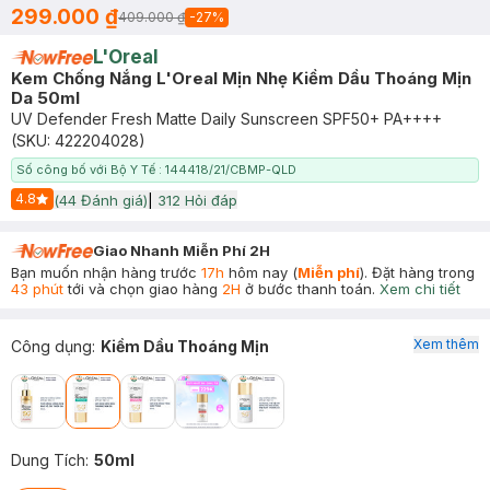
299.000 ₫
409.000 ₫
-
27
%
L'Oreal
Kem Chống Nắng L'Oreal Mịn Nhẹ Kiềm Dầu Thoáng Mịn
Da 50ml
UV Defender Fresh Matte Daily Sunscreen SPF50+ PA++++
(SKU:
422204028
)
Số công bố với Bộ Y Tế : 144418/21/CBMP-QLD
4.8
(
44
Đánh giá)
|
312
Hỏi đáp
Start Icon
Giao Nhanh Miễn Phí 2H
Bạn muốn nhận hàng trước
17h
hôm nay (
Miễn phí
). Đặt hàng trong
43 phút
tới và chọn giao hàng
2H
ở bước thanh toán.
Xem chi tiết
Xem thêm
Công dụng
:
Kiềm Dầu Thoáng Mịn
Dung Tích
:
50ml