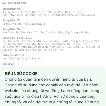
Mỹ Phẩm High-End
Trang Điểm Mặt
Kem Lót
/
Kem Nền
/
Phấn Nền
/
BB / CC Cream
/
Phấn Nước Cushion
/
Che Khuyết Điểm
/
Má Hồng
/
Tạo Khối / Highlight
/
Phấn Phủ
/
Xịt Khoá Makeup
Trang Điểm Mắt
Kẻ Mày
/
Kẻ Mắt
/
Phấn Mắt
/
Mascara
Trang Điểm Môi
Son Dưỡng Môi
/
Son Kem / Tint
/
Son Thỏi
/
Son Bóng
/
Tẩy Trang Mắt / Môi
Chăm Sóc Tóc Và Da Đầu
Dầu Gội Và Dầu Xả
/
Dầu Gội
/
Dầu Xả
/
Dầu Gội Khô
/
Dầu Gội Xả 2in1
/
Bộ Gội Xả
/
Tẩy Tế Bào Chết Da Đầu
/
Mặt Nạ / Kem Ủ Tóc
/
Serum / Dầu Dưỡng Tóc
/
Xịt Dưỡng Tóc
/
Thuốc Nhuộm Tóc
/
Sản Phẩm Tạo Kiểu Tóc
/
Dụng Cụ Chăm Sóc Tóc
/
Máy Sấy Tóc
/
Lược
/
Bộ Chăm Sóc Tóc
/
Phụ Kiện Tóc
Chăm Sóc Cơ Thể
Kem Tẩy Lông
/
Dụng Cụ Tẩy Lông
Nước Hoa
Nước Hoa Nữ
/
Nước Hoa Nam
/
Nước Hoa Cao Cấp
/
Xịt Thơm Toàn Thân
/
Nước Hoa Vùng Kín
Notice about cookies usage
BIỂU NGỮ COOKIE
Chăm Sóc Cá Nhân
Chúng tôi quan tâm đến quyền riêng tư của bạn.
Chống Muỗi
/
Khẩu Trang
/
Máy Massage
/
Mặt Nạ Xông Hơi
/
Nước Rửa Tay
/
Sản Phẩm Chăm Sóc Khác
/
Bàn Chải Đánh Răng
/
Bàn Chải Điện
/
Chúng tôi sử dụng các cookie cần thiết để vận hành
Hỗ Trợ Trắng Răng
/
Kem Đánh Răng
/
Máy Tăm Nước
/
Nước Súc Miệng
/
Tăm / Chỉ Nha Khoa
/
Xịt Thơm Miệng
/
Dung Dịch Vệ Sinh
/
Dưỡng Vùng Kín
/
website của chúng tôi và đồng hành cùng bạn trong
Khăn Ướt Vệ Sinh Vùng Kín
/
Băng Vệ Sinh
/
Tampon
/
Bọt Cạo Râu
/
Dao Cạo Râu
/
Máy Cạo Râu
suốt quá trình điều hướng. Với sự đồng ý của bạn,
Vấn Đề Về Da
chúng tôi và các đối tác của chúng tôi cũng sử dụng
Da Dầu / Lỗ Chân Lông To
/
Da Khô / Mất Nước
/
Da Lão Hóa
/
Da Mụn
/
Da Nhạy Cảm / Kích Ứng
/
Da Xỉn Màu
/
Thâm / Nám / Tàn Nhang
/