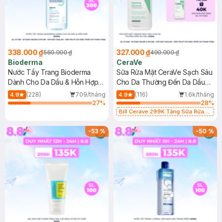
338.000 ₫
327.000 ₫
560.000 ₫
490.000 ₫
Bioderma
CeraVe
Nước Tẩy Trang Bioderma
Sữa Rửa Mặt CeraVe Sạch Sâu
Dành Cho Da Dầu & Hỗn Hợp
Cho Da Thường Đến Da Dầu
500ml
473ml
(228)
709/tháng
(116)
1.6k/tháng
4.9
4.9
27
%
28
%
Bill Cerave 299K Tặng Sữa Rửa
Mặt Cerave 30ml (SL có hạn)
-
53
%
-
50
%