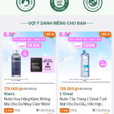
2026-07-28
Thích
0
GỢI Ý DÀNH RIÊNG CHO BẠN
-
59
%
-
48
%
179.000 ₫
129.000 ₫
435.000 ₫
249.000 ₫
Klairs
L'Oreal
Nước Hoa Hồng Klairs Không
Nước Tẩy Trang L'Oreal Tươi
Mùi Cho Da Nhạy Cảm 180ml
Mát Cho Da Dầu, Hỗn Hợp
400ml
(148)
1.8k/tháng
(298)
2.1k/tháng
4.8
4.8