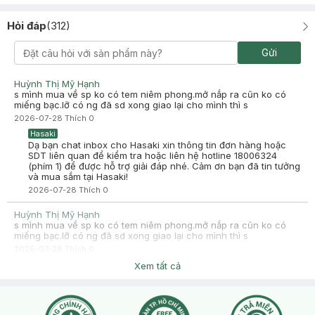
Ngân Thanh
Hỏi đáp
(
312
)
2025-09-20
Mình mua lộn , sài test thử 1 lần, pass new 170k, em chịu lỗ 1 xíu
Gửi
luôn cho ai có nhu cầu muốn sài ạ, khu vực bình dương, zalo
0912428712
Huỳnh Thị Mỹ Hạnh
-
2025-09-20
Hasaki
s mình mua về sp ko có tem niêm phong.mở nắp ra cũn ko có
Hasaki xin chào! Hasaki cảm ơn Ngân Thanh đã dành thời
miếng bạc.lỡ có ng đã sd xong giao lại cho mình thì s
gian đánh giá. Sự hài lòng của khách hàng là động lực to lớn
2026-07-28
Thích
0
để Hasaki ngày càng phát triển hơn nữa về chất lượng dịch
vụ. Cảm ơn bạn đã tin tưởng và mua sắm tại Hasaki!
Hasaki
Dạ bạn chat inbox cho Hasaki xin thông tin đơn hàng hoặc
SDT liên quan để kiểm tra hoặc liên hệ hotline 18006324
(phím 1) để được hỗ trợ giải đáp nhé. Cảm ơn bạn đã tin tưởng
và mua sắm tại Hasaki!
2026-07-28
Thích
0
Huỳnh Thị Mỹ Hạnh
s mình mua về sp ko có tem niêm phong.mở nắp ra cũn ko có
miếng bạc.lỡ có ng đã sd xong giao lại cho mình thì s
2026-07-28
Thích
0
Hasaki
Xem tất cả
Dạ bạn chat inbox cho Hasaki xin thông tin đơn hàng hoặc
SDT liên quan để kiểm tra hoặc liên hệ hotline 18006324
(phím 1) để được hỗ trợ giải đáp nhé. Cảm ơn bạn đã tin tưởng
và mua sắm tại Hasaki!