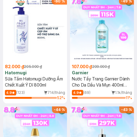
-
60
%
-
49
%
82.000 ₫
107.000 ₫
205.000 ₫
209.000 ₫
Hatomugi
Garnier
Sữa Tắm Hatomugi Dưỡng Ẩm
Nước Tẩy Trang Garnier Dành
Chiết Xuất Ý Dĩ 800ml
Cho Da Dầu Và Mụn 400ml
(Mới)
(123)
714/tháng
(69)
1.1k/tháng
4.9
4.9
52
%
11
%
-
44
%
-
43
%