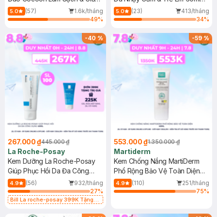
Dầu 500ml
(Mới)
(57)
1.6k/tháng
(23)
413/tháng
5.0
5.0
49
%
34
%
-
40
%
-
59
%
267.000 ₫
553.000 ₫
445.000 ₫
1.350.000 ₫
La Roche-Posay
Martiderm
Kem Dưỡng La Roche-Posay
Kem Chống Nắng MartiDerm
Giúp Phục Hồi Da Đa Công
Phổ Rộng Bảo Vệ Toàn Diện
Dụng 40ml
40ml
(56)
932/tháng
(110)
251/tháng
4.9
4.9
27
%
75
%
Bill La roche-posay 399K Tặng
Gel rửa mặt da dầu nhạy cảm 50ml
(SL có hạn)