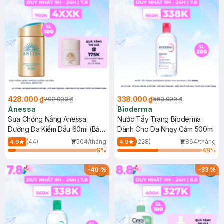
428.000 ₫
338.000 ₫
702.000 ₫
560.000 ₫
Anessa
Bioderma
Sữa Chống Nắng Anessa
Nước Tẩy Trang Bioderma
Dưỡng Da Kiềm Dầu 60ml (Bản
Dành Cho Da Nhạy Cảm 500ml
Mới)
(44)
504/tháng
(228)
864/tháng
4.9
4.9
9
%
48
%
-
40
%
-
33
%