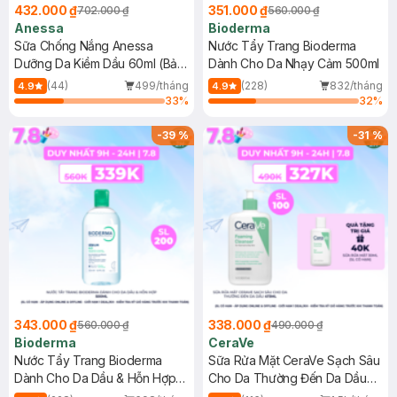
432.000 ₫
351.000 ₫
702.000 ₫
560.000 ₫
Anessa
Bioderma
Sữa Chống Nắng Anessa
Nước Tẩy Trang Bioderma
Dưỡng Da Kiềm Dầu 60ml (Bản
Dành Cho Da Nhạy Cảm 500ml
Mới)
(44)
499/tháng
(228)
832/tháng
4.9
4.9
33
%
32
%
-
39
%
-
31
%
343.000 ₫
338.000 ₫
560.000 ₫
490.000 ₫
Bioderma
CeraVe
Nước Tẩy Trang Bioderma
Sữa Rửa Mặt CeraVe Sạch Sâu
Dành Cho Da Dầu & Hỗn Hợp
Cho Da Thường Đến Da Dầu
500ml
473ml