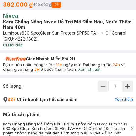
392.000 ₫
400.000 ₫
-
2
%
Nivea
Kem Chống Nắng Nivea Hỗ Trợ Mờ Đốm Nâu, Ngừa Thâm
Nám 40ml
Luminous630 SpotClear Sun Protect SPF50 PA+++ Oil Control
(SKU:
422211602
)
0
1
Hỏi đáp
Giao Nhanh Miễn Phí 2H
Bạn muốn nhận hàng trước
10h
ngày mai. Đặt hàng trước
24h
và
chọn giao hàng
2H
ở bước thanh toán.
Xem chi tiết
Số lượng:
337
Chi nhánh tạm hết sản phẩm
Xem thêm
Mô tả sản phẩm
Kem Chống Nắng Mờ Đốm Nâu, Ngừa Thâm Nám Nivea Luminous
630 SpotClear Sun Protect SPF50 PA+++ Oil Control 40ml là sản
phẩm chống nắng da mặt đến từ thương hiệu Nivea - Đức. Sản