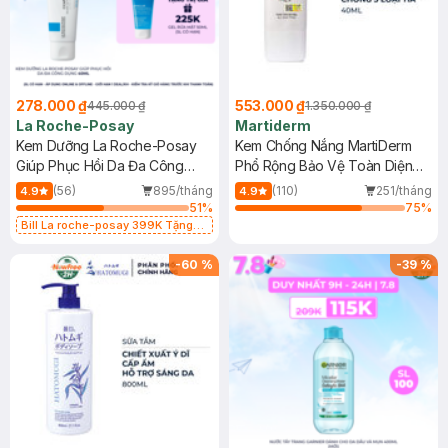
278.000 ₫
553.000 ₫
445.000 ₫
1.350.000 ₫
La Roche-Posay
Martiderm
Kem Dưỡng La Roche-Posay
Kem Chống Nắng MartiDerm
Giúp Phục Hồi Da Đa Công
Phổ Rộng Bảo Vệ Toàn Diện
Dụng 40ml
40ml
(56)
895/tháng
(110)
251/tháng
4.9
4.9
51
%
75
%
Bill La roche-posay 399K Tặng
Gel rửa mặt da dầu nhạy cảm 50ml
(SL có hạn)
-
60
%
-
39
%