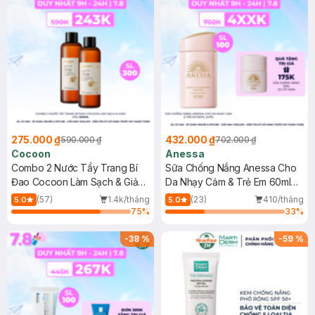
275.000 ₫
432.000 ₫
590.000 ₫
702.000 ₫
Cocoon
Anessa
Combo 2 Nước Tẩy Trang Bí
Sữa Chống Nắng Anessa Cho
Đao Cocoon Làm Sạch & Giảm
Da Nhạy Cảm & Trẻ Em 60ml
Dầu 500ml
(Mới)
(57)
1.4k/tháng
(23)
410/tháng
5.0
5.0
75
%
33
%
-
38
%
-
59
%