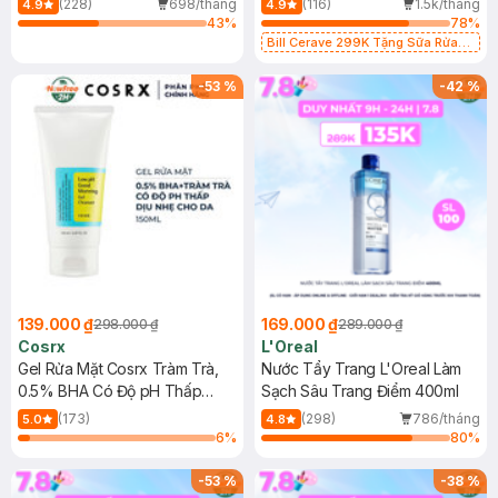
(228)
698/tháng
(116)
1.5k/tháng
4.9
4.9
43
%
78
%
Bill Cerave 299K Tặng Sữa Rửa
Mặt Cerave 30ml (SL có hạn)
-
53
%
-
42
%
139.000 ₫
169.000 ₫
298.000 ₫
289.000 ₫
Cosrx
L'Oreal
Gel Rửa Mặt Cosrx Tràm Trà,
Nước Tẩy Trang L'Oreal Làm
0.5% BHA Có Độ pH Thấp
Sạch Sâu Trang Điểm 400ml
150ml
(173)
(298)
786/tháng
5.0
4.8
6
%
80
%
-
53
%
-
38
%