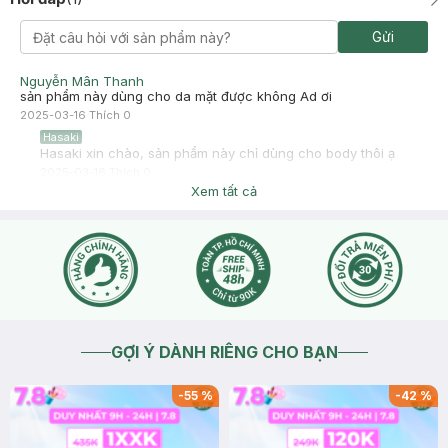
Gửi
Nguyễn Mân Thanh
sản phẩm này dùng cho da mặt được không Ad ơi
2025-03-16
Thích
0
Hasaki
Hasaki xin chào, sản phẩm này chỉ dùng cho body thôi ạ
2025-03-16
Thích
0
Xem tất cả
GỢI Ý DÀNH RIÊNG CHO BẠN
-
55
%
-
42
%