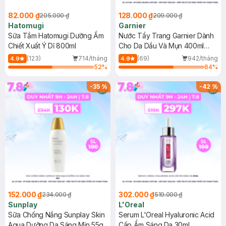
82.000 ₫
128.000 ₫
205.000 ₫
209.000 ₫
Hatomugi
Garnier
Sữa Tắm Hatomugi Dưỡng Ẩm
Nước Tẩy Trang Garnier Dành
Chiết Xuất Ý Dĩ 800ml
Cho Da Dầu Và Mụn 400ml
(Mới)
(123)
714/tháng
(69)
942/tháng
4.9
4.9
52
%
64
%
-
35
%
-
42
%
152.000 ₫
302.000 ₫
234.000 ₫
519.000 ₫
Sunplay
L'Oreal
Sữa Chống Nắng Sunplay Skin
Serum L'Oreal Hyaluronic Acid
Aqua Dưỡng Da Sáng Mịn 55g
Cấp Ẩm Sáng Da 30ml