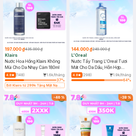
197.000 ₫
144.000 ₫
435.000 ₫
249.000 ₫
Klairs
L'Oreal
Nước Hoa Hồng Klairs Không
Nước Tẩy Trang L'Oreal Tươi
Mùi Cho Da Nhạy Cảm 180ml
Mát Cho Da Dầu, Hỗn Hợp
400ml
(148)
1.6k/tháng
(298)
1.9k/tháng
4.8
4.8
37
%
64
%
Bill Klairs từ 299k Tặng Mặt Nạ
Làm Dịu Da & Kiểm Soát Dầu Nhờn
25ml (SL Có Hạn)
-
46
%
-
38
%