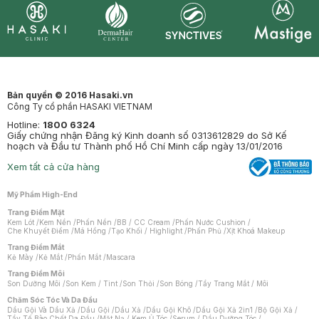
Synctives
Clinic
Dermahair
Mastige
Bản quyền © 2016 Hasaki.vn
Công Ty cổ phần HASAKI VIETNAM
Hotline:
1800 6324
Giấy chứng nhận Đăng ký Kinh doanh số 0313612829 do Sở Kế
hoạch và Đầu tư Thành phố Hồ Chí Minh cấp ngày 13/01/2016
Xem tất cả cửa hàng
Mỹ Phẩm High-End
Trang Điểm Mặt
Kem Lót
/
Kem Nền
/
Phấn Nền
/
BB / CC Cream
/
Phấn Nước Cushion
/
Che Khuyết Điểm
/
Má Hồng
/
Tạo Khối / Highlight
/
Phấn Phủ
/
Xịt Khoá Makeup
Trang Điểm Mắt
Kẻ Mày
/
Kẻ Mắt
/
Phấn Mắt
/
Mascara
Trang Điểm Môi
Son Dưỡng Môi
/
Son Kem / Tint
/
Son Thỏi
/
Son Bóng
/
Tẩy Trang Mắt / Môi
Chăm Sóc Tóc Và Da Đầu
Dầu Gội Và Dầu Xả
/
Dầu Gội
/
Dầu Xả
/
Dầu Gội Khô
/
Dầu Gội Xả 2in1
/
Bộ Gội Xả
/
Tẩy Tế Bào Chết Da Đầu
/
Mặt Nạ / Kem Ủ Tóc
/
Serum / Dầu Dưỡng Tóc
/