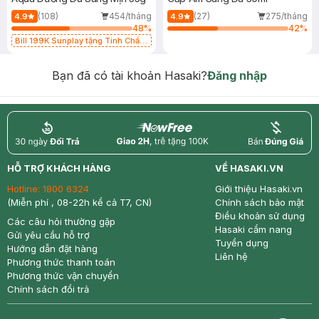
(108)
454/tháng
(27)
275/tháng
4.9
4.9
48
%
42
%
Bill 199K Sunplay tặng Tinh Chất
Chống Nắng 7g trị giá 30K (SL có
hạn)
Bạn đã có tài khoản Hasaki?
Đăng nhập
return
nowfree
price
HỖ TRỢ KHÁCH HÀNG
VỀ HASAKI.VN
Hotline:
1800 6324
Giới thiệu Hasaki.vn
(Miễn phí , 08-22h kể cả T7, CN)
Chính sách bảo mật
Điều khoản sử dụng
Các câu hỏi thường gặp
Hasaki cẩm nang
Gửi yêu cầu hỗ trợ
Tuyển dụng
Hướng dẫn đặt hàng
Liên hệ
Phương thức thanh toán
Phương thức vận chuyển
Chính sách đổi trả