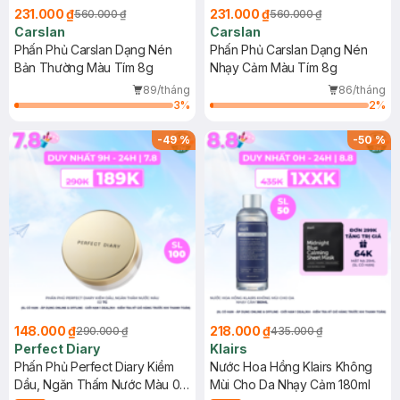
231.000 ₫
231.000 ₫
560.000 ₫
560.000 ₫
Carslan
Carslan
Phấn Phủ Carslan Dạng Nén
Phấn Phủ Carslan Dạng Nén
Bản Thường Màu Tím 8g
Nhạy Cảm Màu Tím 8g
89/tháng
86/tháng
3
%
2
%
-
49
%
-
50
%
148.000 ₫
218.000 ₫
290.000 ₫
435.000 ₫
Perfect Diary
Klairs
Phấn Phủ Perfect Diary Kiềm
Nước Hoa Hồng Klairs Không
Dầu, Ngăn Thấm Nước Màu 02
Mùi Cho Da Nhạy Cảm 180ml