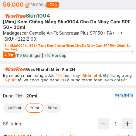
59.000 ₫
198.000 ₫
-
70
%
Skin1004
[Mini] Kem Chống Nắng Skin1004 Cho Da Nhạy Cảm SPF
50+ 20ml
Madagascar Centella Air-Fit Suncream Plus SPF50+ PA++++
(SKU:
422212100
)
Bill Skin1004 từ 399k Tặng Kem Chống Nắng Cho Da Nhạy Cảm SPF 50+ 20ml (SL
Có Hạn)
4.8
(
119
Đánh giá)
|
716
Hỏi đáp
Start Icon
Giao Nhanh Miễn Phí 2H
Bạn muốn nhận hàng trước
17h
hôm nay (
Miễn phí
). Đặt hàng trong
15 phút
tới và chọn giao hàng
2H
ở bước thanh toán.
Xem chi tiết
Xem thêm
Dung Tích
:
20ml
2x20ml
20ml
50ml
Số lượng: