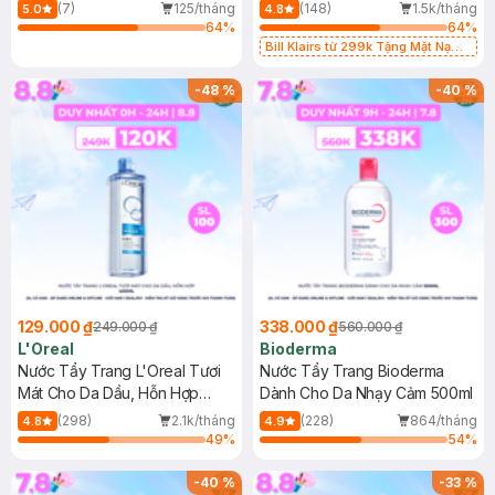
7g
(7)
125/tháng
(148)
1.5k/tháng
5.0
4.8
64
%
64
%
Bill Klairs từ 299k Tặng Mặt Nạ
Làm Dịu Da & Kiểm Soát Dầu Nhờn
25ml (SL Có Hạn)
-
48
%
-
40
%
129.000 ₫
338.000 ₫
249.000 ₫
560.000 ₫
L'Oreal
Bioderma
Nước Tẩy Trang L'Oreal Tươi
Nước Tẩy Trang Bioderma
Mát Cho Da Dầu, Hỗn Hợp
Dành Cho Da Nhạy Cảm 500ml
400ml
(298)
2.1k/tháng
(228)
864/tháng
4.8
4.9
49
%
54
%
-
40
%
-
33
%