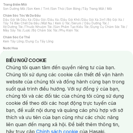
Trang Điểm Môi
Son Dưỡng Môi
/
Son Kem / Tint
/
Son Thỏi
/
Son Bóng
/
Tẩy Trang Mắt / Môi
Chăm Sóc Tóc Và Da Đầu
Dầu Gội Và Dầu Xả
/
Dầu Gội
/
Dầu Xả
/
Dầu Gội Khô
/
Dầu Gội Xả 2in1
/
Bộ Gội Xả
/
Tẩy Tế Bào Chết Da Đầu
/
Mặt Nạ / Kem Ủ Tóc
/
Serum / Dầu Dưỡng Tóc
/
Xịt Dưỡng Tóc
/
Thuốc Nhuộm Tóc
/
Sản Phẩm Tạo Kiểu Tóc
/
Dụng Cụ Chăm Sóc Tóc
/
Máy Sấy Tóc
/
Lược
/
Bộ Chăm Sóc Tóc
/
Phụ Kiện Tóc
Chăm Sóc Cơ Thể
Kem Tẩy Lông
/
Dụng Cụ Tẩy Lông
Nước Hoa
Nước Hoa Nữ
/
Nước Hoa Nam
/
Nước Hoa Cao Cấp
/
Xịt Thơm Toàn Thân
/
Nước Hoa Vùng Kín
Notice about cookies usage
BIỂU NGỮ COOKIE
Chăm Sóc Cá Nhân
Chúng tôi quan tâm đến quyền riêng tư của bạn.
Chống Muỗi
/
Khẩu Trang
/
Máy Massage
/
Mặt Nạ Xông Hơi
/
Nước Rửa Tay
/
Sản Phẩm Chăm Sóc Khác
/
Bàn Chải Đánh Răng
/
Bàn Chải Điện
/
Chúng tôi sử dụng các cookie cần thiết để vận hành
Hỗ Trợ Trắng Răng
/
Kem Đánh Răng
/
Máy Tăm Nước
/
Nước Súc Miệng
/
Tăm / Chỉ Nha Khoa
/
Xịt Thơm Miệng
/
Dung Dịch Vệ Sinh
/
Dưỡng Vùng Kín
/
website của chúng tôi và đồng hành cùng bạn trong
Khăn Ướt Vệ Sinh Vùng Kín
/
Băng Vệ Sinh
/
Tampon
/
Bọt Cạo Râu
/
Dao Cạo Râu
/
Máy Cạo Râu
suốt quá trình điều hướng. Với sự đồng ý của bạn,
Vấn Đề Về Da
chúng tôi và các đối tác của chúng tôi cũng sử dụng
Da Dầu / Lỗ Chân Lông To
/
Da Khô / Mất Nước
/
Da Lão Hóa
/
Da Mụn
/
Da Nhạy Cảm / Kích Ứng
/
Da Xỉn Màu
/
Thâm / Nám / Tàn Nhang
/
cookie để theo dõi các hoạt động trực tuyến của
Quầng Thâm & Bọng Mắt
/
Sẹo
/
Viêm Da Cơ Địa
bạn, đề xuất nội dung và quảng cáo phù hợp với sở
Dụng Cụ / Phụ Kiện Chăm Sóc Da
Chat i
Bông Tẩy Trang
/
Khăn Lau Mặt Khô
/
Dụng Cụ / Máy Rửa Mặt
/
Máy Chăm Sóc Da
/
thích và ưu tiên của bạn cũng như các chức năng
Dụng Cụ Chăm Sóc Khác
liên quan đến mạng xã hội. Để biết thêm thông tin,
hãy truy cập
Chính sách cookie
của Hasaki.
NowFree 2H
Giao Nhanh Miễn Phí 2H
Xem chi tiết