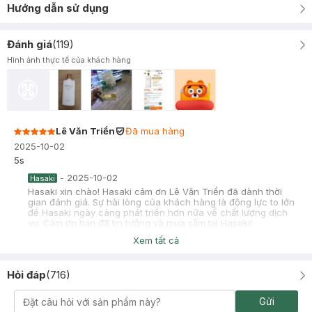
Hướng dẫn sử dụng
Đánh giá
(
119
)
Hình ảnh thực tế của khách hàng
Lê Văn Triển
Đã mua hàng
2025-10-02
5s
-
2025-10-02
Hasaki
Hasaki xin chào! Hasaki cảm ơn Lê Văn Triển đã dành thời
gian đánh giá. Sự hài lòng của khách hàng là động lực to lớn
để Hasaki ngày càng phát triển hơn nữa về chất lượng dịch
vụ. Cảm ơn bạn đã tin tưởng và mua sắm tại Hasaki!
Xem tất cả
Hỏi đáp
(
716
)
Trịnh Trung Anh
Đã mua hàng
Gửi
2025-10-01