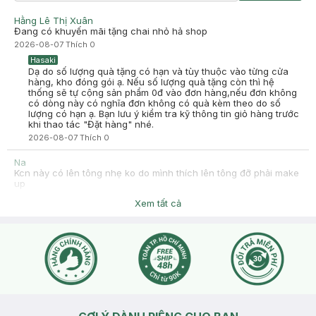
Ok
Hằng Lê Thị Xuân
-
2025-10-01
Hasaki
Đang có khuyến mãi tặng chai nhỏ hả shop
Hasaki xin chào! Hasaki cảm ơn Trịnh Trung Anh đã dành thời
2026-08-07
Thích
0
gian đánh giá. Sự hài lòng của khách hàng là động lực to lớn
để Hasaki ngày càng phát triển hơn nữa về chất lượng dịch
Hasaki
vụ. Cảm ơn bạn đã tin tưởng và mua sắm tại Hasaki!
Dạ do số lượng quà tặng có hạn và tùy thuộc vào từng cửa
hàng, kho đóng gói ạ. Nếu số lượng quà tặng còn thì hệ
thống sẽ tự cộng sản phẩm 0đ vào đơn hàng,nếu đơn không
có dòng này có nghĩa đơn không có quà kèm theo do số
lượng có hạn ạ. Bạn lưu ý kiểm tra kỹ thông tin giỏ hàng trước
khi thao tác "Đặt hàng" nhé.
2026-08-07
Thích
0
Na
Kcn này có lên tông nhẹ ko do mình thích lên tông đỡ phải make
up
2026-07-28
Thích
0
Xem tất cả
Hasaki
Dạ chào bạn, bạn vui lòng inbox Hasaki và gửi hình ảnh tình
trạng da để Hasaki tư vấn thông tin chi tiết và phù hợp hơn
cho bạn ạ.
2026-07-28
Thích
0
Na
Hỏi lên tông ko thôi mà
2026-07-28
Thích
0