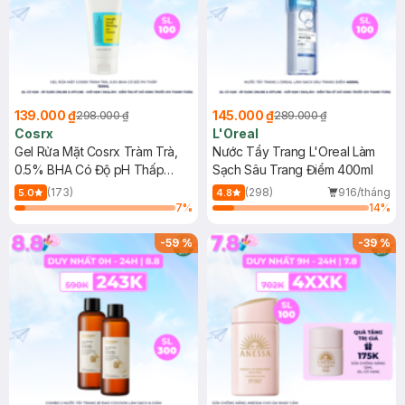
139.000 ₫
145.000 ₫
298.000 ₫
289.000 ₫
Cosrx
L'Oreal
Gel Rửa Mặt Cosrx Tràm Trà,
Nước Tẩy Trang L'Oreal Làm
0.5% BHA Có Độ pH Thấp
Sạch Sâu Trang Điểm 400ml
150ml
(173)
(298)
916/tháng
5.0
4.8
7
%
14
%
-
59
%
-
39
%