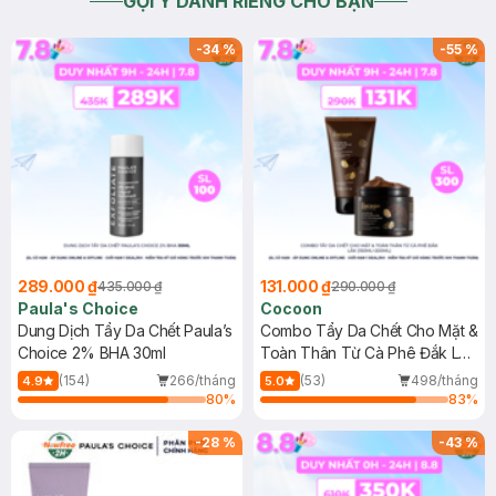
GỢI Ý DÀNH RIÊNG CHO BẠN
-
34
%
-
55
%
289.000 ₫
131.000 ₫
435.000 ₫
290.000 ₫
Paula's Choice
Cocoon
Dung Dịch Tẩy Da Chết Paula’s
Combo Tẩy Da Chết Cho Mặt &
Choice 2% BHA 30ml
Toàn Thân Từ Cà Phê Đắk Lắk
(150ml+200ml)
(154)
266/tháng
(53)
498/tháng
4.9
5.0
80
%
83
%
-
28
%
-
43
%