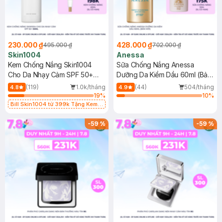
230.000 ₫
428.000 ₫
495.000 ₫
702.000 ₫
Skin1004
Anessa
Kem Chống Nắng Skin1004
Sữa Chống Nắng Anessa
Cho Da Nhạy Cảm SPF 50+
Dưỡng Da Kiềm Dầu 60ml (Bản
50ml
Mới)
(119)
1.0k/tháng
(44)
504/tháng
4.8
4.9
19
%
10
%
Bill Skin1004 từ 399k Tặng Kem
Chống Nắng Cho Da Nhạy Cảm
SPF 50+ 20ml (SL Có Hạn)
-
59
%
-
59
%