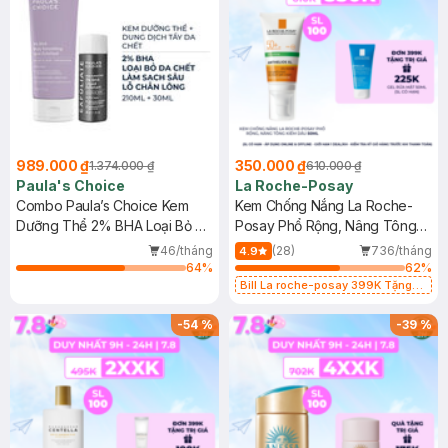
989.000 ₫
350.000 ₫
1.374.000 ₫
610.000 ₫
Paula's Choice
La Roche-Posay
Combo Paula’s Choice Kem
Kem Chống Nắng La Roche-
Dưỡng Thể 2% BHA Loại Bỏ Da
Posay Phổ Rộng, Nâng Tông
Chết 210ml + Dung Dịch Tẩy Da
Kiềm Dầu 50ml
46/tháng
(28)
736/tháng
4.9
Chết 2% BHA 30ml
64
%
62
%
Bill La roche-posay 399K Tặng
Gel rửa mặt da dầu nhạy cảm 50ml
(SL có hạn)
-
54
%
-
39
%