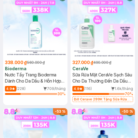
338.000 ₫
327.000 ₫
560.000 ₫
490.000 ₫
Bioderma
CeraVe
Nước Tẩy Trang Bioderma
Sữa Rửa Mặt CeraVe Sạch Sâu
Dành Cho Da Dầu & Hỗn Hợp
Cho Da Thường Đến Da Dầu
500ml
473ml
(228)
709/tháng
(116)
1.6k/tháng
4.9
4.9
30
%
70
%
Bill Cerave 299K Tặng Sữa Rửa
Mặt Cerave 30ml (SL có hạn)
-
53
%
-
50
%