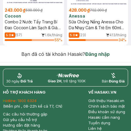
243.000 ₫
428.000 ₫
590.000 ₫
702.000 ₫
Cocoon
Anessa
Combo 2 Nước Tẩy Trang Bí
Sữa Chống Nắng Anessa Cho
Đao Cocoon Làm Sạch & Giảm
Da Nhạy Cảm & Trẻ Em 60ml
Dầu 500ml
(Mới)
(57)
1.6k/tháng
(23)
413/tháng
5.0
5.0
55
%
34
%
Bạn đã có tài khoản Hasaki?
Đăng nhập
return
nowfree
price
HỖ TRỢ KHÁCH HÀNG
VỀ HASAKI.VN
Hotline:
1800 6324
Giới thiệu Hasaki.vn
(Miễn phí , 08-22h kể cả T7, CN)
Chính sách bảo mật
Điều khoản sử dụng
Các câu hỏi thường gặp
Hasaki cẩm nang
Gửi yêu cầu hỗ trợ
Tuyển dụng
Hướng dẫn đặt hàng
Liên hệ
Phương thức thanh toán