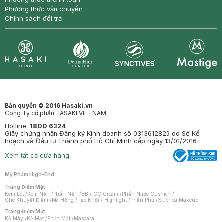
Phương thức vận chuyển
Chính sách đổi trả
Synctives
Clinic
Dermahair
Mastige
Bản quyền © 2016 Hasaki.vn
Công Ty cổ phần HASAKI VIETNAM
Hotline:
1800 6324
Giấy chứng nhận Đăng ký Kinh doanh số 0313612829 do Sở Kế
hoạch và Đầu tư Thành phố Hồ Chí Minh cấp ngày 13/01/2016
Xem tất cả cửa hàng
Mỹ Phẩm High-End
Trang Điểm Mặt
Kem Lót
/
Kem Nền
/
Phấn Nền
/
BB / CC Cream
/
Phấn Nước Cushion
/
Che Khuyết Điểm
/
Má Hồng
/
Tạo Khối / Highlight
/
Phấn Phủ
/
Xịt Khoá Makeup
Trang Điểm Mắt
Kẻ Mày
/
Kẻ Mắt
/
Phấn Mắt
/
Mascara