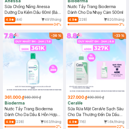
Anessa
Bioderma
Sữa Chống Nắng Anessa
Nước Tẩy Trang Bioderma
Dưỡng Da Kiềm Dầu 60ml (Bản
Dành Cho Da Nhạy Cảm 500ml
Mới)
(44)
491/tháng
(228)
820/tháng
4.9
4.9
34
%
3
%
-
36
%
-
33
%
361.000 ₫
327.000 ₫
560.000 ₫
490.000 ₫
Bioderma
CeraVe
Nước Tẩy Trang Bioderma
Sữa Rửa Mặt CeraVe Sạch Sâu
Dành Cho Da Dầu & Hỗn Hợp
Cho Da Thường Đến Da Dầu
500ml
473ml
(228)
663/tháng
(116)
1.6k/tháng
4.9
4.9
2
%
22
%