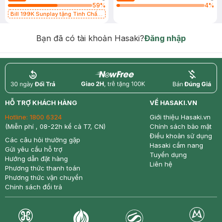
59
%
4
%
Bill 199K Sunplay tặng Tinh Chất
Chống Nắng 7g trị giá 30K (SL có
hạn)
Bạn đã có tài khoản Hasaki?
Đăng nhập
return
nowfree
price
HỖ TRỢ KHÁCH HÀNG
VỀ HASAKI.VN
Hotline:
1800 6324
Giới thiệu Hasaki.vn
(Miễn phí , 08-22h kể cả T7, CN)
Chính sách bảo mật
Điều khoản sử dụng
Các câu hỏi thường gặp
Hasaki cẩm nang
Gửi yêu cầu hỗ trợ
Tuyển dụng
Hướng dẫn đặt hàng
Liên hệ
Phương thức thanh toán
Phương thức vận chuyển
Chính sách đổi trả