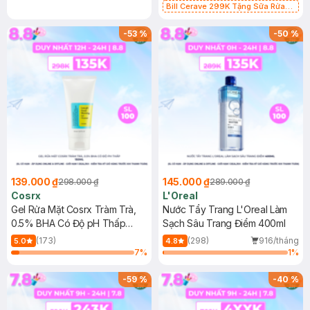
Bill Cerave 299K Tặng Sữa Rửa
Mặt Cerave 30ml (SL có hạn)
-
53
%
-
50
%
139.000 ₫
145.000 ₫
298.000 ₫
289.000 ₫
Cosrx
L'Oreal
Gel Rửa Mặt Cosrx Tràm Trà,
Nước Tẩy Trang L'Oreal Làm
0.5% BHA Có Độ pH Thấp
Sạch Sâu Trang Điểm 400ml
150ml
(173)
(298)
916/tháng
5.0
4.8
7
%
1
%
-
59
%
-
40
%