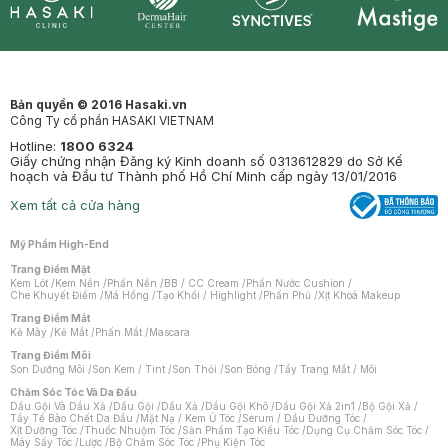
Synctives
Clinic
Dermahair
Mastige
Bản quyền © 2016 Hasaki.vn
Công Ty cổ phần HASAKI VIETNAM
Hotline:
1800 6324
Giấy chứng nhận Đăng ký Kinh doanh số 0313612829 do Sở Kế
hoạch và Đầu tư Thành phố Hồ Chí Minh cấp ngày 13/01/2016
Xem tất cả cửa hàng
Mỹ Phẩm High-End
Trang Điểm Mặt
Kem Lót
/
Kem Nền
/
Phấn Nền
/
BB / CC Cream
/
Phấn Nước Cushion
/
Che Khuyết Điểm
/
Má Hồng
/
Tạo Khối / Highlight
/
Phấn Phủ
/
Xịt Khoá Makeup
Trang Điểm Mắt
Kẻ Mày
/
Kẻ Mắt
/
Phấn Mắt
/
Mascara
Trang Điểm Môi
Son Dưỡng Môi
/
Son Kem / Tint
/
Son Thỏi
/
Son Bóng
/
Tẩy Trang Mắt / Môi
Chăm Sóc Tóc Và Da Đầu
Dầu Gội Và Dầu Xả
/
Dầu Gội
/
Dầu Xả
/
Dầu Gội Khô
/
Dầu Gội Xả 2in1
/
Bộ Gội Xả
/
Tẩy Tế Bào Chết Da Đầu
/
Mặt Nạ / Kem Ủ Tóc
/
Serum / Dầu Dưỡng Tóc
/
Xịt Dưỡng Tóc
/
Thuốc Nhuộm Tóc
/
Sản Phẩm Tạo Kiểu Tóc
/
Dụng Cụ Chăm Sóc Tóc
/
Máy Sấy Tóc
/
Lược
/
Bộ Chăm Sóc Tóc
/
Phụ Kiện Tóc