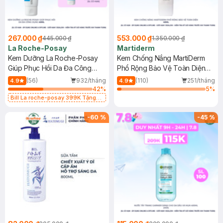
267.000 ₫
553.000 ₫
445.000 ₫
1.350.000 ₫
La Roche-Posay
Martiderm
Kem Dưỡng La Roche-Posay
Kem Chống Nắng MartiDerm
Giúp Phục Hồi Da Đa Công
Phổ Rộng Bảo Vệ Toàn Diện
Dụng 40ml
40ml
(56)
932/tháng
(110)
251/tháng
4.9
4.9
42
%
5
%
Bill La roche-posay 399K Tặng
Gel rửa mặt da dầu nhạy cảm 50ml
(SL có hạn)
-
60
%
-
45
%