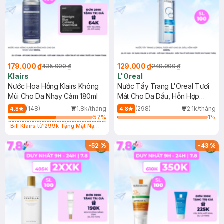
179.000 ₫
129.000 ₫
435.000 ₫
249.000 ₫
Klairs
L'Oreal
Nước Hoa Hồng Klairs Không
Nước Tẩy Trang L'Oreal Tươi
Mùi Cho Da Nhạy Cảm 180ml
Mát Cho Da Dầu, Hỗn Hợp
400ml
(148)
1.8k/tháng
(298)
2.1k/tháng
4.8
4.8
57
%
1
%
Bill Klairs từ 299k Tặng Mặt Nạ
Làm Dịu Da & Kiểm Soát Dầu Nhờn
25ml (SL Có Hạn)
-
52
%
-
43
%