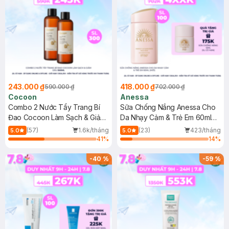
243.000 ₫
418.000 ₫
590.000 ₫
702.000 ₫
Cocoon
Anessa
Combo 2 Nước Tẩy Trang Bí
Sữa Chống Nắng Anessa Cho
Đao Cocoon Làm Sạch & Giảm
Da Nhạy Cảm & Trẻ Em 60ml
Dầu 500ml
(Mới)
(57)
1.6k/tháng
(23)
423/tháng
5.0
5.0
41
%
14
%
-
40
%
-
59
%