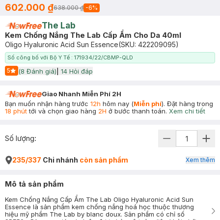
602.000 ₫
638.000 ₫
-
6
%
The Lab
Kem Chống Nắng The Lab Cấp Ẩm Cho Da 40ml
Oligo Hyaluronic Acid Sun Essence
(SKU:
422209095
)
Số công bố với Bộ Y Tế : 171934/22/CBMP-QLD
5
(
8
Đánh giá)
|
14
Hỏi đáp
Start Icon
Giao Nhanh Miễn Phí 2H
Bạn muốn nhận hàng trước
12h
hôm nay (
Miễn phí
). Đặt hàng trong
18 phút
tới và chọn giao hàng
2H
ở bước thanh toán.
Xem chi tiết
Số lượng:
235/337
Chi nhánh
còn sản phẩm
Xem thêm
Mô tả sản phẩm
Kem Chống Nắng Cấp Ẩm The Lab Oligo Hyaluronic Acid Sun
Essence là sản phẩm kem chống nắng hoá học thuộc thương
hiệu mỹ phẩm The Lab by blanc doux. Sản phẩm có chỉ số