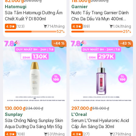
82.000 ₫
115.000 ₫
205.000 ₫
209.000 ₫
Hatomugi
Garnier
Sữa Tắm Hatomugi Dưỡng Ẩm
Nước Tẩy Trang Garnier Dành
Chiết Xuất Ý Dĩ 800ml
Cho Da Dầu Và Mụn 400ml
(Mới)
(123)
714/tháng
(69)
1.0k/tháng
4.9
4.9
52
%
25
%
-
44
%
-
43
%
130.000 ₫
297.000 ₫
234.000 ₫
519.000 ₫
Sunplay
L'Oreal
Sữa Chống Nắng Sunplay Skin
Serum L'Oreal Hyaluronic Acid
Aqua Dưỡng Da Sáng Mịn 55g
Cấp Ẩm Sáng Da 30ml
(108)
531/tháng
(27)
279/tháng
4.9
4.9