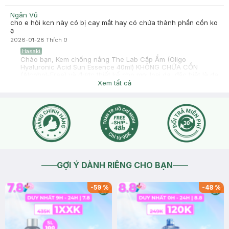
Ngân Vũ
cho e hỏi kcn này có bị cay mắt hay có chứa thành phần cồn ko
ạ
2026-01-28
Thích
0
Hasaki
Chào bạn, Kem chống nắng The Lab Cấp Ẩm (Oligo
Hyaluronic Acid Sun Essence 40ml) KHÔNG CHỨA CỒN
(Alcohol-Free) và được thiết kế cho mọi loại da, đặc biệt là da
khô và nhạy cảm, không chứa các thành phần gây hại như
Xem tất cả
hương liệu, dầu khoáng, paraben, v.v.
2026-01-28
Thích
0
GỢI Ý DÀNH RIÊNG CHO BẠN
-
59
%
-
48
%