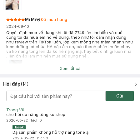
Mi Mi
Đã mua hàng
2024-09-10
Quyết định mua về dùng khi tôi đã 7749 lần tìm hiểu và cuối
cùng tôi đã mua em nó về dùng, theo như tôi cảm nhận đúng
như review trên TikTok luôn, lớp kem mỏng nhẹ thấm nhanh như
kem dưỡng có chứa HA cấp ẩm da, bản thành phần thuần chay
và ko nâng tông lên da ko hề nặng mặt hay bết dính gì luôn nha
, lên ổn áp lắm mn nên mua sử dụng nhé .
Xem tất cả
Hỏi đáp
(
14
)
Nguyễn Hoàng Vân Anh
Đã mua hàng
2024-01-17
Gửi
10₫ nhaaa, chống nắng tốt ko gây nặng mặt, thấy giúp da ẩm
nhịn ko khô da
Trang Vũ
cho hỏi có nâng tông ko shop
2026-05-22
Thích
0
Hasaki
Dạ sản phẩm không hỗ trợ nâng tone ạ
2026-05-22
Thích
0