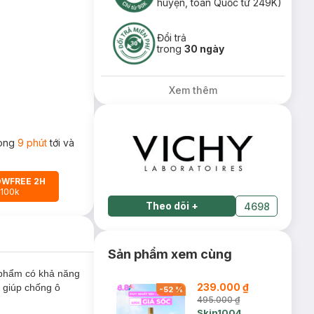
huyện, toàn Quốc từ 249K)
Đổi trả
trong
30 ngày
Xem thêm
rong
9 phút
tới và
OWFREE 2H
 100k
Theo dõi
+
4698
Sản phẩm xem cùng
phẩm có khả năng
239.000 ₫
 giúp chống ô
-
52
%
495.000 ₫
Skin1004