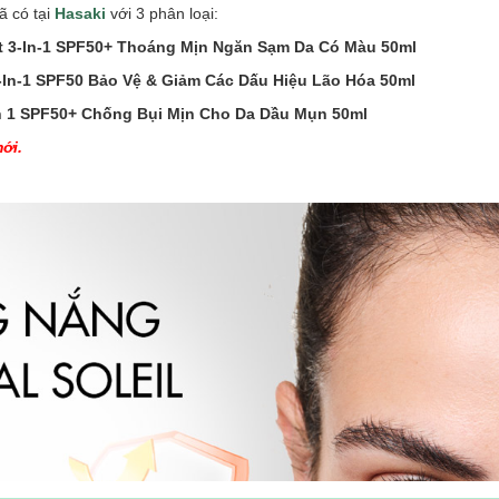
ã có tại
Hasaki
với 3 phân loại:
ot 3-In-1 SPF50+ Thoáng Mịn Ngăn Sạm Da Có Màu 50ml
3-In-1 SPF50 Bảo Vệ & Giảm Các Dấu Hiệu Lão Hóa 50ml
 in 1 SPF50+ Chống Bụi Mịn Cho Da Dầu Mụn 50ml
ới.