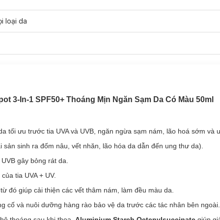
i loại da
găn Sạm Da Capital Soleil Anti-Dark Spot 3-In-1 
-1 SPF50+
là sản phẩm dành cho tình trạng da sạm, xỉn màu, đốm sắc 
A và UVB, cùng thành phần chính từ Phe-Resorcinol và nước khoáng nú
 Spot 3-In-1 SPF50+ Thoáng Mịn Ngăn Sạm Da Có Màu 50ml
hẩm có màu nhẹ giúp che phủ khuyết điểm tự nhiên.
da tối ưu trước tia UVA và UVB, ngăn ngừa sạm nám, lão hoá sớm và u
 sản sinh ra đốm nâu, vết nhăn, lão hóa da dẫn đến ung thư da).
a UVB gây bỏng rát da.
 của tia UVA + UV.
từ đó giúp cải thiện các vết thâm nám, làm đều màu da.
ng cố và nuôi dưỡng hàng rào bảo vệ da trước các tác nhân bên ngoài.
hô thoáng sau khi thoa,
Aluminium Starch Octenylsuccinate
giúp gi