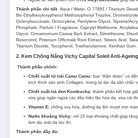
Thành phần chi tiết
:
Aqua / Water, Ci 77891 / Titanium Dioxid
Bis-Ethylhexyloxyphenol Methoxyphenyl Triazine, Drometrizole
Octenylsuccinate, O
ctocrylene, Pentylene Glycol, Styrene/Acr
Phosphate, Parfum / Fragrance, Caprylyl Methicone, Acrylates
Glycol, Cinnamomum Cassia Bark Extract, Dimethicone, Disodi
Resorcinol, Poterium Officinale Root Extract, Stearic Acid, Ste
Titanium Dioxide, Tocopherol, Triethanolamine, Xanthan Gum, Z
2. Kem Chống Nắng Vichy Capital Soleil Anti-Agein
Thành phần chính:
Chiết xuất từ trái Camu Camu:
loại “thần dược” có đ
kích thích sản sinh Collagen, mang lại làn da săn chắc 
Chiết xuất trà đen Kombucha:
thành phần kết hợp giữ
vừa giúp ngăn ngừa các dấu hiện lão hóa da, vừa cải thi
Vitamin E:
chống oxy hóa, dưỡng da ẩm mượt mịn màn
Nước khoáng Vichy:
với 15 loại khoáng chất giúp tăn
làm dịu mát da tức thì.
Thành phần đầy đủ: