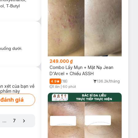
ol, T-Butyl
 bóng dầu.
 xuống dưới.
249.000 ₫
Combo Lấy Mụn + Mặt Nạ Jean
D'Arcel + Chiếu ASSH
(18)
136.2k/tháng
4.9
ận xét của bạn về
1 lần
|
60 phút
Timer Gray Icon
 phẩm này
ng thức sử dụng
g cho làn da khỏe
 đánh giá
…
7