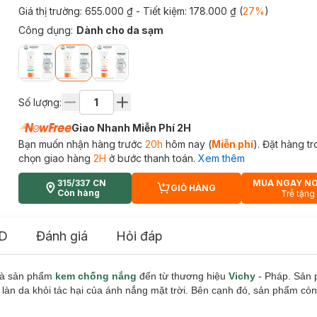
Giá thị trường:
655.000 ₫
- Tiết kiệm:
178.000 ₫
(
27
%
)
Công dụng
:
Dành cho da sạm
Số lượng:
Giao Nhanh Miễn Phí 2H
Bạn muốn nhận hàng trước
20h
hôm nay (
Miễn phí
). Đặt hàng t
chọn giao hàng
2H
ở bước thanh toán.
Xem thêm
315/337 CN
MUA NGAY N
GIỎ HÀNG
CART PLUS ICON
Còn hàng
Trễ tặng
D
Đánh giá
Hỏi đáp
à sản phẩm
kem chống nắng
đến từ thương hiệu
Vichy
- Pháp. Sản 
àn da khỏi tác hại của ánh nắng mặt trời. Bên cạnh đó, sản phẩm còn