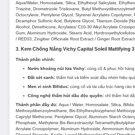
Aqua/Water, Homosalate, Silica, Ethylhexyl Salicylate, Ethylh
Triazine, Drometrizole Trisiloxane, Butyl Methoxydibenzoylm
Octocrylene, Pentylene Glycol, Styrene/ Acrylates Copolymer,
Dicamphor Sulfonic Acid, Butylene Glycol, Titanium Dioxide [Na
Alcohol, Dimethicone, Acrylates/ C10-30 Alkyl Acrylate Cross
Gum, Aluminum Hydroxide, Stearis Acid, Hyrdroxyethylcellulose,
/ RED33, Zingiber Officinale Root Extract / Ginger Root Extra
3. Kem Chống Nắng Vichy Capital Soleil Mattifying
Thành phần chính:
Kem Chống Nắng Vichy Có Màu Thoáng Mịn Ngăn Sạ
Nước khoáng núi lửa Vichy:
củng cố & phục hồi hàng 
Sản phẩm thích hợp cho mọi loại da, kể cả da nhạy cảm
Đất sét xanh:
thấm hút và kiểm soát dầu nhờn hiệu qu
Đối tượng sử dụng Kem Chống Nắng Vichy Có Màu
Men vi sinh Bifidus:
củng cố và tái cấu trúc hàng rào 
Da sạm, xỉn màu
Công nghệ thấm hút dầu độc quyền:
chỉ thấm hút dầ
Đốm sắc tố: vết thâm,
nám, tàn nhang
,...
Thành phần đầy đủ:
Aqua / Water, Homosalate, Silica, Bifid
Methoxydibenzoylmethane, Bis-Ethylhexyloxyphenol Methoxyphe
Ưu thế nổi bật của Kem Chống Nắng Vichy Có Màu
Caprylyl Methicone, Pentylene Glycol, Aluminum Starch Octenyl
Phosphate, Methylene Bis-Benzotriazolyl Tetramethylbutylpheno
Công nghệ màng lọc Mexoryl độc quyền
giúp bảo vệ
Acrylate Crosspolymer, Aluminum Hydroxide, Ammonium Acryloy
Màng lọc SX (bảo vệ trước tia UVA ngắn + UVA dài
Glyceryl Stearate, Kaolin, Lauryl Methacrylate/Glycol Dimethac