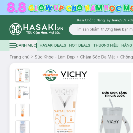
Kem Chống Nắng
Tẩy Trang
Sữa Rửa
Logo
DANH MỤC
HASAKI DEALS
HOT DEALS
THƯƠNG HIỆU
HÀNG 
Hamburger icon
Trang chủ
Sức Khỏe - Làm Đẹp
Chăm Sóc Da Mặt
Chống