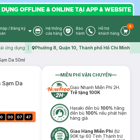
0
nhập
/
Đăng ký
Hệ thống
Bảo
Hỗ trợ
User Icon
Store Icon
Warranty Icon
Phone Icon
Cart I
oản
cửa hàng
hành
khách hàng
ải ứng dụng
Phường 8, Quận 10, Thành phố Hồ Chí Minh
Map icon
Sạm Da 50ml
MIỄN PHÍ VẬN CHUYỂN
n Sạm Da
Giao Nhanh Miễn Phí 2H.
Trễ tặng 100K
Hasaki đền bù
100%
hãng
đền bù
100%
nếu phát hiện
:
:
:
0
00
07
46
hàng giả
Giao Hàng Miễn Phí
(từ
90K tại 60 Tỉnh Thành trừ