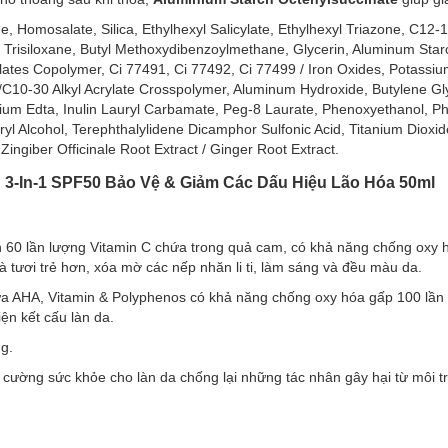
e, Homosalate, Silica, Ethylhexyl Salicylate, Ethylhexyl Triazone, C12-
 Trisiloxane, Butyl Methoxydibenzoylmethane, Glycerin, Aluminum Star
ylates Copolymer, Ci 77491, Ci 77492, Ci 77499 / Iron Oxides, Potassiu
/C10-30 Alkyl Acrylate Crosspolymer, Aluminum Hydroxide, Butylene Gly
um Edta, Inulin Lauryl Carbamate, Peg-8 Laurate, Phenoxyethanol, Ph
aryl Alcohol, Terephthalylidene Dicamphor Sulfonic Acid, Titanium Dioxid
ingiber Officinale Root Extract / Ginger Root Extract.
g 3-In-1 SPF50 Bảo Vệ & Giảm Các Dấu Hiệu Lão Hóa 50ml
ến 60 lần lượng Vitamin C chứa trong quả cam, có khả năng chống oxy
và tươi trẻ hơn, xóa mờ các nếp nhăn li ti, làm sáng và đều màu da.
a AHA, Vitamin & Polyphenos có khả năng chống oxy hóa gấp 100 lần s
ện kết cấu làn da.
g.
g cường sức khỏe cho làn da chống lại những tác nhân gây hại từ môi 