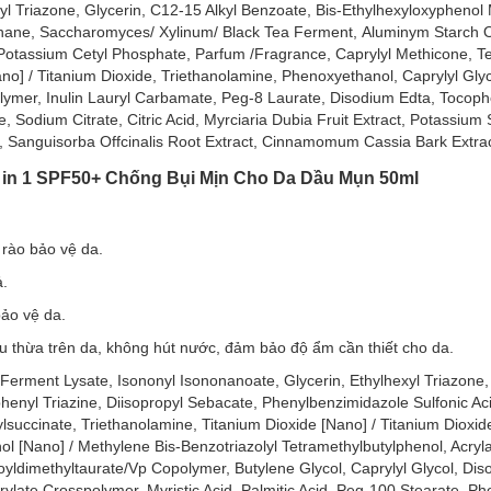
exyl Triazone, Glycerin, C12-15 Alkyl Benzoate, Bis-Ethylhexyloxypheno
ethane, Saccharomyces/ Xylinum/ Black Tea Ferment, Aluminym Starch O
 Potassium Cetyl Phosphate, Parfum /Fragrance, Caprylyl Methicone, T
no] / Titanium Dioxide, Triethanolamine, Phenoxyethanol, Caprylyl Glyc
polymer, Inulin Lauryl Carbamate, Peg-8 Laurate, Disodium Edta, Toco
 Sodium Citrate, Citric Acid, Myrciaria Dubia Fruit Extract, Potassium
ct, Sanguisorba Offcinalis Root Extract, Cinnamomum Cassia Bark Extract
 3 in 1 SPF50+ Chống Bụi Mịn Cho Da Dầu Mụn 50ml
m Da phù hợp với loại da nào?
rào bảo vệ da.
.
ả.
 Thoáng Mịn Ngăn Sạm Da:
bảo vệ da.
u thừa trên da, không hút nước, đảm bảo độ ẩm cần thiết cho da.
a Ferment Lysate, Isononyl Isononanoate, Glycerin, Ethylhexyl Triazone,
nyl Triazine, Diisopropyl Sebacate, Phenylbenzimidazole Sulfonic Aci
 Thoáng Mịn Ngăn Sạm Da:
succinate, Triethanolamine, Titanium Dioxide [Nano] / Titanium Dioxid
l [Nano] / Methylene Bis-Benzotriazolyl Tetramethylbutylphenol, Acryl
 da tối ưu trước tia UVA và UVB, ngăn ngừa sạm nám, lão hoá sớm và 
ldimethyltaurate/Vp Copolymer, Butylene Glycol, Caprylyl Glycol, Dis
 sản sinh ra đốm nâu, vết nhăn, lão hóa da dẫn đến ung thư da).
rylate Crosspolymer, Myristic Acid, Palmitic Acid, Peg-100 Stearate, P