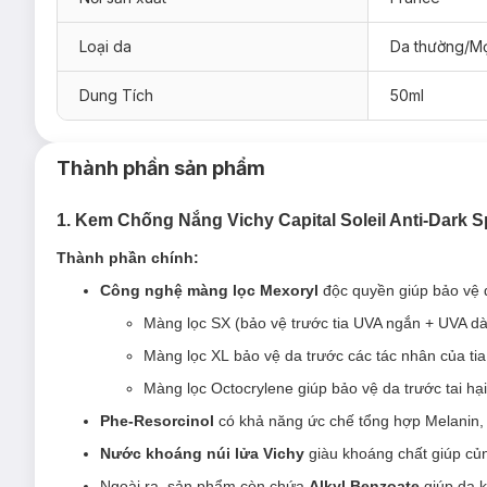
Loại da
Da thường/Mọ
Dung Tích
50ml
1. Kem Chống Nắng Vichy Có Màu Thoáng Mịn N
Thành phần sản phẩm
Kem Chống Nắng Vichy Capital Soleil Anti-Dark Spot 3-In
dụng màng lọc chống nắng tối ưu giúp bảo vệ da trước tia UV
1. Kem Chống Nắng Vichy Capital Soleil Anti-Dark
dưỡng da hiệu quả, ngăn ngừa sạm da, giảm thâm nám. Sản p
Thành phần chính:
Công nghệ màng lọc Mexoryl
độc quyền giúp bảo vệ 
Màng lọc SX (bảo vệ trước tia UVA ngắn + UVA dài
Màng lọc XL bảo vệ da trước các tác nhân của ti
Màng lọc Octocrylene giúp bảo vệ da trước tai hại
Phe-Resorcinol
có khả năng ức chế tổng hợp Melanin, 
Nước khoáng núi lửa Vichy
giàu khoáng chất giúp củ
Ngoài ra, sản phẩm còn chứa
Alkyl Benzoate
giúp da k