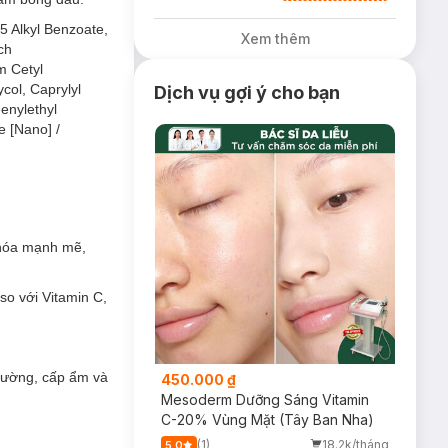
tặng Ly thủy tinh
trị giá 200K (SL
15 Alkyl Benzoate,
Xem thêm
có hạn)
ch
m Cetyl
col, Caprylyl
Dịch vụ gợi ý cho bạn
enylethyl
e [Nano] /
 hóa mạnh mẽ,
o với Vitamin C,
trường, cấp ẩm và
450.000 ₫
Mesoderm Dưỡng Sáng Vitamin
C-20% Vùng Mặt (Tây Ban Nha)
(1)
18.2k/tháng
5.0