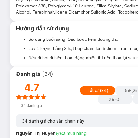
Poloxamer 338, Polyglyceryl-10 Laurate, Silica Silylate, Sodiu
Màng lọc XL bảo vệ da trước các tác nhân của ti
Alcohol, Terephthalylidene Dicamphor Sulfonic Acid, Tocophero
Màng lọc Octocrylene giúp bảo vệ da trước tai hại
Phe-Resorcinol
có khả năng ức chế tổng hợp Melanin, 
Hướng dẫn sử dụng
Nước khoáng núi lửa Vichy
giàu khoáng chất giúp củ
Sử dụng buổi sáng. Sau bước kem dưỡng da.
Ngoài ra, sản phẩm còn chứa
Alkyl Benzoate
giúp da k
Lấy 1 lượng bằng 2 hạt bắp chấm lên 5 điểm: Trán, mũi,
Dạng kem có màu giúp che phủ khuyết điểm.
Nếu đi bơi đi biển, hoạt động nhiều thì nên thoa lại sau 
Kết cấu lỏng nhẹ, không gây nhờn rít, không để lại vệt, 
Khả năng chống nước tốt, lâu trôi khi bạn tiếp xúc với 
Đánh giá
(
34
)
2.
Kem Chống Nắng Vichy Bảo Vệ, Giảm Lão Hó
4.7
Tất cả
(
34
)
5
(
25
Kem Chống Nắng Vichy Capital Soleil Anti-Ageing 3-In-1 
màng lọc chống nắng tối ưu giúp bảo vệ và ngăn ngừa các dấu
2
(
0
)
mạnh và tươi trẻ, hỗ trợ cải thiện kết cấu da.
34
đánh giá
34
đánh giá cho sản phẩm này
Nguyễn Thị Huyền
Đã mua hàng