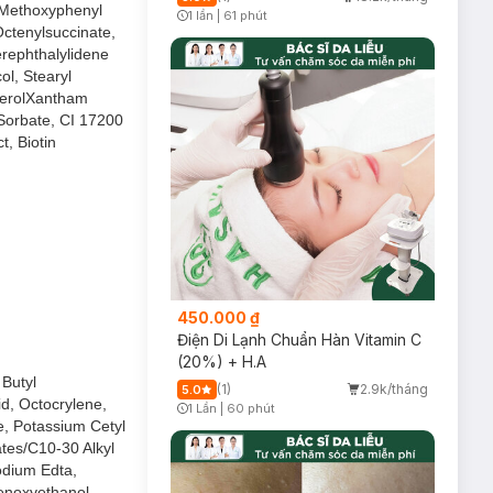
l Methoxyphenyl
1 lần
|
61 phút
Timer Gray Icon
ctenylsuccinate,
erephthalylidene
ol, Stearyl
pherolXantham
 Sorbate, CI 17200
, Biotin
450.000 ₫
Điện Di Lạnh Chuẩn Hàn Vitamin C
(20%) + H.A
 Butyl
(1)
2.9k/tháng
5.0
d, Octocrylene,
1 Lần
|
60 phút
Timer Gray Icon
e, Potassium Cetyl
ates/C10-30 Alkyl
ung thư da.
odium Edta,
henoxyethanol,