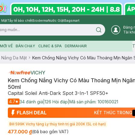
 Mặt
Tẩy tế bào chết
Bioderma
Nước Giặt
Bagsmart
Đăng 
Search icon
Tài kh
T
MỚI VỀ
BÁN CHẠY
CLINIC & SPA
DERMAHAIR
 Nắng Da Mặt
Kem Chống Nắng Vichy Có Màu Thoáng Mịn Ngăn 
VICHY
Kem Chống Nắng Vichy Có Màu Thoáng Mịn Ngă
50ml
Capital Soleil Anti-Dark Spot 3-In-1 SPF50+
4.7
34
đánh giá
|
126
Hỏi đáp
|
Mã sản phẩm:
100160021
KẾT THÚC TRONG
Bill 599K Vichy tặng Ly thủy tinh trị giá 200K (SL có hạn)
477.000 ₫
(Đã bao gồm VAT)