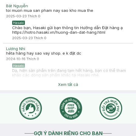
Bát Nguyễn
toi muon mua san pham nay sao kho mua the
2025-03-23
Thích
0
Hasaki
Chào bạn, Hasaki gửi bạn thông tin Hướng dẫn Đặt hàng ạ
https://hotro.hasaki.vn/huong-dan-dat-hang.html
2025-03-23
Thích
0
Lương Nhi
hêta hàng hay sao vay shop. e k đặt dc
2024-10-16
Thích
0
Hasaki
Dạ, hiện sản phẩm trên đang tạm hết hàng, bạn có thể tham
khảo các dòng sản phẩm khác tại Hasaki nhé.
2024-10-16
Thích
0
Xem tất cả
GỢI Ý DÀNH RIÊNG CHO BẠN