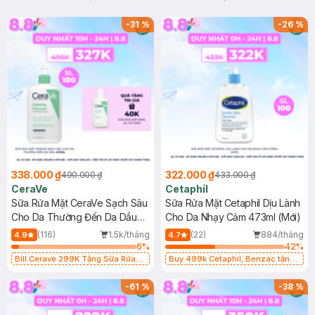
-
31
%
-
26
%
338.000 ₫
322.000 ₫
490.000 ₫
433.000 ₫
CeraVe
Cetaphil
Sữa Rửa Mặt CeraVe Sạch Sâu
Sữa Rửa Mặt Cetaphil Dịu Lành
Cho Da Thường Đến Da Dầu
Cho Da Nhạy Cảm 473ml (Mới)
473ml
(116)
1.5k/tháng
(22)
884/tháng
4.9
4.7
6
%
42
%
Bill Cerave 299K Tặng Sữa Rửa
Buy 499k Cetaphil, Benzac tặng
Mặt Cerave 30ml (SL có hạn)
Combo 2 Sữa Rửa Mặt 59ml(SL có
hạn)
-
61
%
-
38
%