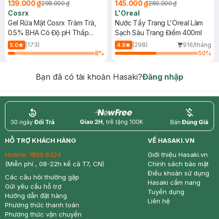
139.000 ₫
145.000 ₫
298.000 ₫
289.000 ₫
Cosrx
L'Oreal
Gel Rửa Mặt Cosrx Tràm Trà,
Nước Tẩy Trang L'Oreal Làm
0.5% BHA Có Độ pH Thấp
Sạch Sâu Trang Điểm 400ml
150ml
(173)
(298)
916/tháng
5.0
4.8
8
%
50
%
Bạn đã có tài khoản Hasaki?
Đăng nhập
return
nowfree
price
HỖ TRỢ KHÁCH HÀNG
VỀ HASAKI.VN
Hotline:
1800 6324
Giới thiệu Hasaki.vn
(Miễn phí , 08-22h kể cả T7, CN)
Chính sách bảo mật
Điều khoản sử dụng
Các câu hỏi thường gặp
Hasaki cẩm nang
Gửi yêu cầu hỗ trợ
Tuyển dụng
Hướng dẫn đặt hàng
Liên hệ
Phương thức thanh toán
Phương thức vận chuyển