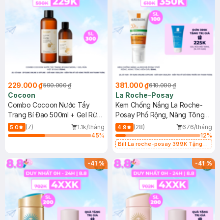
229.000 ₫
381.000 ₫
590.000 ₫
610.000 ₫
Cocoon
La Roche-Posay
Combo Cocoon Nước Tẩy
Kem Chống Nắng La Roche-
Trang Bí Đao 500ml + Gel Rửa
Posay Phổ Rộng, Nâng Tông
Mặt Bí Đao 310ml
Kiềm Dầu 50ml
(7)
1.1k/tháng
(28)
676/tháng
5.0
4.9
45
%
12
%
Bill La roche-posay 399K Tặng
Gel rửa mặt da dầu nhạy cảm 50ml
(SL có hạn)
-
41
%
-
41
%