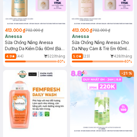
413.000 ₫
413.000 ₫
702.000 ₫
702.000 ₫
Anessa
Anessa
Sữa Chống Nắng Anessa
Sữa Chống Nắng Anessa Cho
Dưỡng Da Kiềm Dầu 60ml (Bản
Da Nhạy Cảm & Trẻ Em 60ml
Mới)
(Mới)
(44)
522/tháng
(23)
428/tháng
4.9
5.0
40
%
40
%
-
21
%