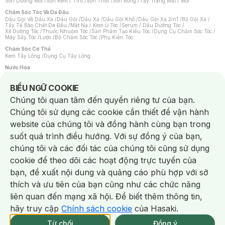
Son Dưỡng Môi
/
Son Kem / Tint
/
Son Thỏi
/
Son Bóng
/
Tẩy Trang Mắt / Môi
Chăm Sóc Tóc Và Da Đầu
Dầu Gội Và Dầu Xả
/
Dầu Gội
/
Dầu Xả
/
Dầu Gội Khô
/
Dầu Gội Xả 2in1
/
Bộ Gội Xả
/
Tẩy Tế Bào Chết Da Đầu
/
Mặt Nạ / Kem Ủ Tóc
/
Serum / Dầu Dưỡng Tóc
/
Xịt Dưỡng Tóc
/
Thuốc Nhuộm Tóc
/
Sản Phẩm Tạo Kiểu Tóc
/
Dụng Cụ Chăm Sóc Tóc
/
Máy Sấy Tóc
/
Lược
/
Bộ Chăm Sóc Tóc
/
Phụ Kiện Tóc
Chăm Sóc Cơ Thể
Kem Tẩy Lông
/
Dụng Cụ Tẩy Lông
Nước Hoa
Nước Hoa Nữ
/
Nước Hoa Nam
/
Nước Hoa Cao Cấp
/
Xịt Thơm Toàn Thân
/
Nước Hoa Vùng Kín
Notice about cookies usage
BIỂU NGỮ COOKIE
Chăm Sóc Cá Nhân
Chúng tôi quan tâm đến quyền riêng tư của bạn.
Chống Muỗi
/
Khẩu Trang
/
Máy Massage
/
Mặt Nạ Xông Hơi
/
Nước Rửa Tay
/
Sản Phẩm Chăm Sóc Khác
/
Bàn Chải Đánh Răng
/
Bàn Chải Điện
/
Chúng tôi sử dụng các cookie cần thiết để vận hành
Hỗ Trợ Trắng Răng
/
Kem Đánh Răng
/
Máy Tăm Nước
/
Nước Súc Miệng
/
Tăm / Chỉ Nha Khoa
/
Xịt Thơm Miệng
/
Dung Dịch Vệ Sinh
/
Dưỡng Vùng Kín
/
website của chúng tôi và đồng hành cùng bạn trong
Khăn Ướt Vệ Sinh Vùng Kín
/
Băng Vệ Sinh
/
Tampon
/
Bọt Cạo Râu
/
Dao Cạo Râu
/
Máy Cạo Râu
suốt quá trình điều hướng. Với sự đồng ý của bạn,
Vấn Đề Về Da
chúng tôi và các đối tác của chúng tôi cũng sử dụng
Da Dầu / Lỗ Chân Lông To
/
Da Khô / Mất Nước
/
Da Lão Hóa
/
Da Mụn
/
Da Nhạy Cảm / Kích Ứng
/
Da Xỉn Màu
/
Thâm / Nám / Tàn Nhang
/
cookie để theo dõi các hoạt động trực tuyến của
Quầng Thâm & Bọng Mắt
/
Sẹo
/
Viêm Da Cơ Địa
bạn, đề xuất nội dung và quảng cáo phù hợp với sở
Dụng Cụ / Phụ Kiện Chăm Sóc Da
Chat i
Bông Tẩy Trang
/
Khăn Lau Mặt Khô
/
Dụng Cụ / Máy Rửa Mặt
/
Máy Chăm Sóc Da
/
thích và ưu tiên của bạn cũng như các chức năng
Dụng Cụ Chăm Sóc Khác
liên quan đến mạng xã hội. Để biết thêm thông tin,
hãy truy cập
Chính sách cookie
của Hasaki.
NowFree 2H
Giao Nhanh Miễn Phí 2H
Xem chi tiết
Từ chối
Đồng ý
THÔNG BÁO