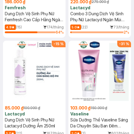
186.000 ₫
220.000 ₫
279.000 ₫
Femfresh
Lactacyd
Dung Dịch Vệ Sinh Phụ Nữ
Combo 3 Dung Dịch Vệ Sinh
Femfresh Cao Cấp Hằng Ngày
Phụ Nữ Lactacyd Ngăn Mùi
250ml
24H 250ml
(15)
174/tháng
(22)
73/tháng
4.9
5.0
64
%
2
%
-
15
%
-
31
%
85.000 ₫
103.000 ₫
100.000 ₫
150.000 ₫
Lactacyd
Vaseline
Dung Dịch Vệ Sinh Phụ Nữ
Sữa Dưỡng Thể Vaseline Sáng
Lactacyd Dưỡng Ẩm 250ml
Da Chuyên Sâu Ban Đêm
300ml (Mới)
(22)
167/tháng
(2)
602/tháng
5.0
5.0