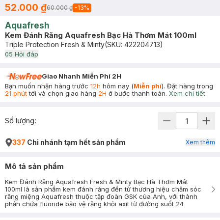
52.000 ₫
60.000 ₫
-
13
%
Aquafresh
Kem Đánh Răng Aquafresh Bạc Hà Thơm Mát 100ml
Triple Protection Fresh & Minty
(SKU:
422204713
)
0
5
Hỏi đáp
Giao Nhanh Miễn Phí 2H
Bạn muốn nhận hàng trước
12h
hôm nay (
Miễn phí
). Đặt hàng trong
21 phút
tới và chọn giao hàng
2H
ở bước thanh toán.
Xem chi tiết
Số lượng:
337
Chi nhánh tạm hết sản phẩm
Xem thêm
Mô tả sản phẩm
Kem Đánh Răng Aquafresh Fresh & Minty Bạc Hà Thơm Mát
100ml là sản phẩm kem đánh răng đến từ thương hiệu chăm sóc
răng miệng Aquafresh thuộc tập đoàn GSK của Anh, với thành
phần chứa fluoride bảo vệ răng khỏi axit từ đường suốt 24