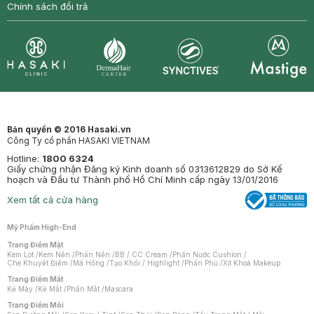
Chính sách đổi trả
Synctives
Clinic
Dermahair
Mastige
Bản quyền © 2016 Hasaki.vn
Công Ty cổ phần HASAKI VIETNAM
Hotline:
1800 6324
Giấy chứng nhận Đăng ký Kinh doanh số 0313612829 do Sở Kế
hoạch và Đầu tư Thành phố Hồ Chí Minh cấp ngày 13/01/2016
Xem tất cả cửa hàng
Mỹ Phẩm High-End
Trang Điểm Mặt
Kem Lót
/
Kem Nền
/
Phấn Nền
/
BB / CC Cream
/
Phấn Nước Cushion
/
Che Khuyết Điểm
/
Má Hồng
/
Tạo Khối / Highlight
/
Phấn Phủ
/
Xịt Khoá Makeup
Trang Điểm Mắt
Kẻ Mày
/
Kẻ Mắt
/
Phấn Mắt
/
Mascara
Trang Điểm Môi