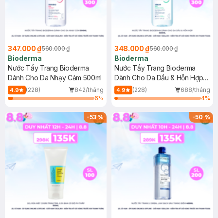
347.000 ₫
348.000 ₫
560.000 ₫
560.000 ₫
Bioderma
Bioderma
Nước Tẩy Trang Bioderma
Nước Tẩy Trang Bioderma
Dành Cho Da Nhạy Cảm 500ml
Dành Cho Da Dầu & Hỗn Hợp
500ml
(228)
842/tháng
(228)
688/tháng
4.9
4.9
6
%
4
%
-
53
%
-
50
%