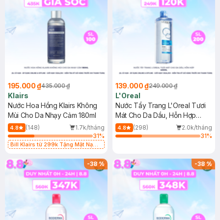
195.000 ₫
139.000 ₫
435.000 ₫
249.000 ₫
Klairs
L'Oreal
Nước Hoa Hồng Klairs Không
Nước Tẩy Trang L'Oreal Tươi
Mùi Cho Da Nhạy Cảm 180ml
Mát Cho Da Dầu, Hỗn Hợp
400ml
(148)
1.7k/tháng
(298)
2.0k/tháng
4.8
4.8
31
%
31
%
Bill Klairs từ 299k Tặng Mặt Nạ
Làm Dịu Da & Kiểm Soát Dầu Nhờn
25ml (SL Có Hạn)
-
38
%
-
38
%