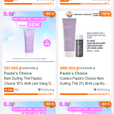
64
%
48
%
-
48
%
-
28
%
551.000 ₫
989.000 ₫
1.050.000 ₫
1.374.000 ₫
Paula's Choice
Paula's Choice
Kem Dưỡng Thể Paula’s
Combo Paula’s Choice Kem
Choice 10% AHA Làm Sáng Da
Dưỡng Thể 2% BHA Loại Bỏ Da
210ml
Chết 210ml + Dung Dịch Tẩy Da
(19)
84/tháng
46/tháng
4.9
Chết 2% BHA 30ml
78
%
64
%
-
55
%
-
44
%