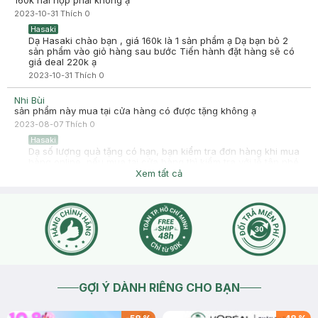
160k hai hộp phải không ạ
2023-10-31
Thích
0
Hasaki
Dạ Hasaki chào bạn , giá 160k là 1 sản phẩm ạ Dạ bạn bỏ 2
sản phẩm vào giỏ hàng sau bước Tiến hành đặt hàng sẽ có
giá deal 220k ạ
2023-10-31
Thích
0
Nhi Bùi
sản phẩm này mua tại cửa hàng có được tặng không ạ
2023-08-07
Thích
0
Hasaki
Dạ số lượng quà tặng có hạn, bạn kiểm tra đơn hàng khi mua
hàng online, nếu mua tại cửa hàng thì kiểm tra với lễ tân nhé.
Xem tất cả
2023-08-07
Thích
0
GỢI Ý DÀNH RIÊNG CHO BẠN