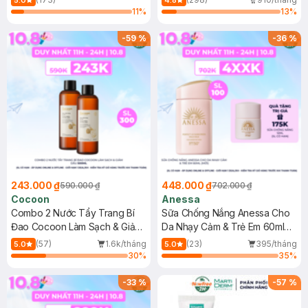
5.0
4.8
11
%
13
%
-
59
%
-
36
%
243.000 ₫
448.000 ₫
590.000 ₫
702.000 ₫
Cocoon
Anessa
Combo 2 Nước Tẩy Trang Bí
Sữa Chống Nắng Anessa Cho
Đao Cocoon Làm Sạch & Giảm
Da Nhạy Cảm & Trẻ Em 60ml
Dầu 500ml
(Mới)
(57)
1.6k/tháng
(23)
395/tháng
5.0
5.0
30
%
35
%
-
33
%
-
57
%