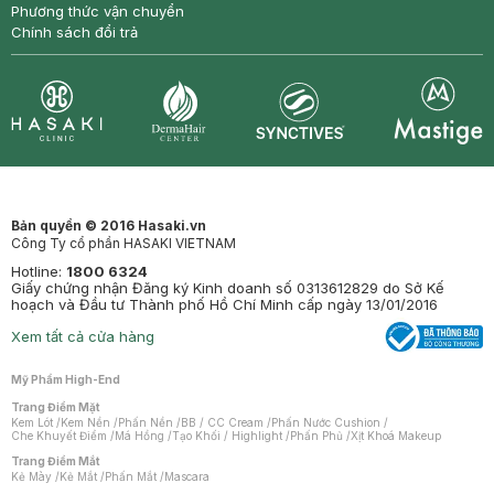
Phương thức vận chuyển
Chính sách đổi trả
Synctives
Clinic
Dermahair
Mastige
Bản quyền © 2016 Hasaki.vn
Công Ty cổ phần HASAKI VIETNAM
Hotline:
1800 6324
Giấy chứng nhận Đăng ký Kinh doanh số 0313612829 do Sở Kế
hoạch và Đầu tư Thành phố Hồ Chí Minh cấp ngày 13/01/2016
Xem tất cả cửa hàng
Mỹ Phẩm High-End
Trang Điểm Mặt
Kem Lót
/
Kem Nền
/
Phấn Nền
/
BB / CC Cream
/
Phấn Nước Cushion
/
Che Khuyết Điểm
/
Má Hồng
/
Tạo Khối / Highlight
/
Phấn Phủ
/
Xịt Khoá Makeup
Trang Điểm Mắt
Kẻ Mày
/
Kẻ Mắt
/
Phấn Mắt
/
Mascara