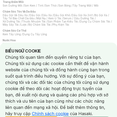
Trang Điểm Môi
Son Dưỡng Môi
/
Son Kem / Tint
/
Son Thỏi
/
Son Bóng
/
Tẩy Trang Mắt / Môi
Chăm Sóc Tóc Và Da Đầu
Dầu Gội Và Dầu Xả
/
Dầu Gội
/
Dầu Xả
/
Dầu Gội Khô
/
Dầu Gội Xả 2in1
/
Bộ Gội Xả
/
Tẩy Tế Bào Chết Da Đầu
/
Mặt Nạ / Kem Ủ Tóc
/
Serum / Dầu Dưỡng Tóc
/
Xịt Dưỡng Tóc
/
Thuốc Nhuộm Tóc
/
Sản Phẩm Tạo Kiểu Tóc
/
Dụng Cụ Chăm Sóc Tóc
/
Máy Sấy Tóc
/
Lược
/
Bộ Chăm Sóc Tóc
/
Phụ Kiện Tóc
Chăm Sóc Cơ Thể
Kem Tẩy Lông
/
Dụng Cụ Tẩy Lông
Nước Hoa
Nước Hoa Nữ
/
Nước Hoa Nam
/
Nước Hoa Cao Cấp
/
Xịt Thơm Toàn Thân
/
Nước Hoa Vùng Kín
Notice about cookies usage
BIỂU NGỮ COOKIE
Chăm Sóc Cá Nhân
Chúng tôi quan tâm đến quyền riêng tư của bạn.
Chống Muỗi
/
Khẩu Trang
/
Máy Massage
/
Mặt Nạ Xông Hơi
/
Nước Rửa Tay
/
Sản Phẩm Chăm Sóc Khác
/
Bàn Chải Đánh Răng
/
Bàn Chải Điện
/
Chúng tôi sử dụng các cookie cần thiết để vận hành
Hỗ Trợ Trắng Răng
/
Kem Đánh Răng
/
Máy Tăm Nước
/
Nước Súc Miệng
/
Tăm / Chỉ Nha Khoa
/
Xịt Thơm Miệng
/
Dung Dịch Vệ Sinh
/
Dưỡng Vùng Kín
/
website của chúng tôi và đồng hành cùng bạn trong
Khăn Ướt Vệ Sinh Vùng Kín
/
Băng Vệ Sinh
/
Tampon
/
Bọt Cạo Râu
/
Dao Cạo Râu
/
Máy Cạo Râu
suốt quá trình điều hướng. Với sự đồng ý của bạn,
Vấn Đề Về Da
chúng tôi và các đối tác của chúng tôi cũng sử dụng
Da Dầu / Lỗ Chân Lông To
/
Da Khô / Mất Nước
/
Da Lão Hóa
/
Da Mụn
/
Da Nhạy Cảm / Kích Ứng
/
Da Xỉn Màu
/
Thâm / Nám / Tàn Nhang
/
cookie để theo dõi các hoạt động trực tuyến của
Quầng Thâm & Bọng Mắt
/
Sẹo
/
Viêm Da Cơ Địa
bạn, đề xuất nội dung và quảng cáo phù hợp với sở
Dụng Cụ / Phụ Kiện Chăm Sóc Da
Chat i
Bông Tẩy Trang
/
Khăn Lau Mặt Khô
/
Dụng Cụ / Máy Rửa Mặt
/
Máy Chăm Sóc Da
/
thích và ưu tiên của bạn cũng như các chức năng
Dụng Cụ Chăm Sóc Khác
liên quan đến mạng xã hội. Để biết thêm thông tin,
hãy truy cập
Chính sách cookie
của Hasaki.
NowFree 2H
Giao Nhanh Miễn Phí 2H
Xem chi tiết