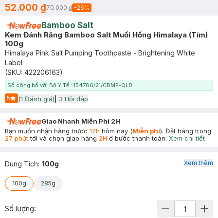
52.000 ₫
70.000 ₫
-
26
%
Bamboo Salt
Kem Đánh Răng Bamboo Salt Muối Hồng Himalaya (Tím)
100g
Himalaya Pink Salt Pumping Toothpaste - Brightening White
Label
(SKU:
422206163
)
Số công bố với Bộ Y Tế : 154786/21/CBMP-QLD
5
(
1
Đánh giá)
|
3
Hỏi đáp
Start Icon
Giao Nhanh Miễn Phí 2H
Bạn muốn nhận hàng trước
17h
hôm nay (
Miễn phí
). Đặt hàng trong
27 phút
tới và chọn giao hàng
2H
ở bước thanh toán.
Xem chi tiết
Xem thêm
Dung Tích
:
100g
100g
285g
Số lượng: