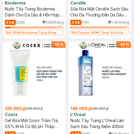
Bioderma
CeraVe
Nước Tẩy Trang Bioderma
Sữa Rửa Mặt CeraVe Sạch Sâu
Dành Cho Da Dầu & Hỗn Hợp
Cho Da Thường Đến Da Dầu
500ml
473ml
(228)
698/tháng
(116)
1.4k/tháng
4.9
4.9
11
%
2
%
Bill 399k Bioderma Tặng Bông
Bill Cerave 299K Tặng Sữa Rửa
Tẩy Trang Hộp 50 Miếng (SL có
Mặt Cerave 30ml (SL có hạn)
hạn)
-
53
%
-
49
%
139.000 ₫
146.000 ₫
298.000 ₫
289.000 ₫
Cosrx
L'Oreal
Gel Rửa Mặt Cosrx Tràm Trà,
Nước Tẩy Trang L'Oreal Làm
0.5% BHA Có Độ pH Thấp
Sạch Sâu Trang Điểm 400ml
150ml
(173)
(298)
910/tháng