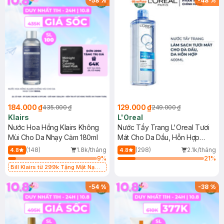
-
58
%
-
48
%
184.000 ₫
129.000 ₫
435.000 ₫
249.000 ₫
Klairs
L'Oreal
Nước Hoa Hồng Klairs Không
Nước Tẩy Trang L'Oreal Tươi
Mùi Cho Da Nhạy Cảm 180ml
Mát Cho Da Dầu, Hỗn Hợp
400ml
(148)
1.8k/tháng
(298)
2.1k/tháng
4.8
4.8
9
%
21
%
Bill Klairs từ 299k Tặng Mặt Nạ
Làm Dịu Da & Kiểm Soát Dầu Nhờn
25ml (SL Có Hạn)
-
54
%
-
38
%