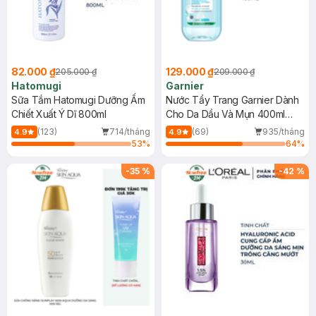
82.000 ₫
129.000 ₫
205.000 ₫
209.000 ₫
Hatomugi
Garnier
Sữa Tắm Hatomugi Dưỡng Ẩm
Nước Tẩy Trang Garnier Dành
Chiết Xuất Ý Dĩ 800ml
Cho Da Dầu Và Mụn 400ml
(Mới)
(123)
714/tháng
(69)
935/tháng
4.9
4.9
53
%
64
%
-
35
%
-
42
%