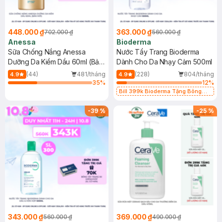
448.000 ₫
363.000 ₫
702.000 ₫
560.000 ₫
Anessa
Bioderma
Sữa Chống Nắng Anessa
Nước Tẩy Trang Bioderma
Dưỡng Da Kiềm Dầu 60ml (Bản
Dành Cho Da Nhạy Cảm 500ml
Mới)
(44)
481/tháng
(228)
804/tháng
4.9
4.9
35
%
12
%
Bill 399k Bioderma Tặng Bông
Tẩy Trang Hộp 50 Miếng (SL có
hạn)
-
39
%
-
25
%
343.000 ₫
369.000 ₫
560.000 ₫
490.000 ₫