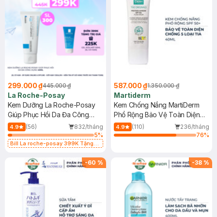
299.000 ₫
587.000 ₫
445.000 ₫
1.350.000 ₫
La Roche-Posay
Martiderm
Kem Dưỡng La Roche-Posay
Kem Chống Nắng MartiDerm
Giúp Phục Hồi Da Đa Công
Phổ Rộng Bảo Vệ Toàn Diện
Dụng 40ml
40ml
(56)
832/tháng
(110)
236/tháng
4.9
4.9
5
%
76
%
Bill La roche-posay 399K Tặng
Gel rửa mặt da dầu nhạy cảm 50ml
(SL có hạn)
-
60
%
-
38
%