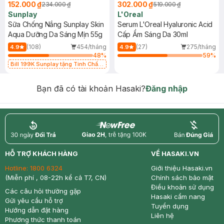
152.000 ₫
302.000 ₫
234.000 ₫
519.000 ₫
Sunplay
L'Oreal
Sữa Chống Nắng Sunplay Skin
Serum L'Oreal Hyaluronic Acid
Aqua Dưỡng Da Sáng Mịn 55g
Cấp Ẩm Sáng Da 30ml
(108)
454/tháng
(27)
275/tháng
4.9
4.9
48
%
59
%
Bill 199K Sunplay tặng Tinh Chất
Chống Nắng 7g trị giá 30K (SL có
hạn)
Bạn đã có tài khoản Hasaki?
Đăng nhập
return
nowfree
price
HỖ TRỢ KHÁCH HÀNG
VỀ HASAKI.VN
Hotline:
1800 6324
Giới thiệu Hasaki.vn
(Miễn phí , 08-22h kể cả T7, CN)
Chính sách bảo mật
Điều khoản sử dụng
Các câu hỏi thường gặp
Hasaki cẩm nang
Gửi yêu cầu hỗ trợ
Tuyển dụng
Hướng dẫn đặt hàng
Liên hệ
Phương thức thanh toán