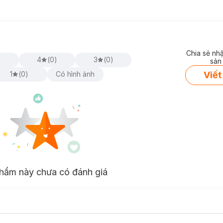
Chia sẻ nh
)
4
(
0
)
3
(
0
)
sản
Viết
1
(
0
)
Có hình ảnh
hẩm này chưa có đánh giá