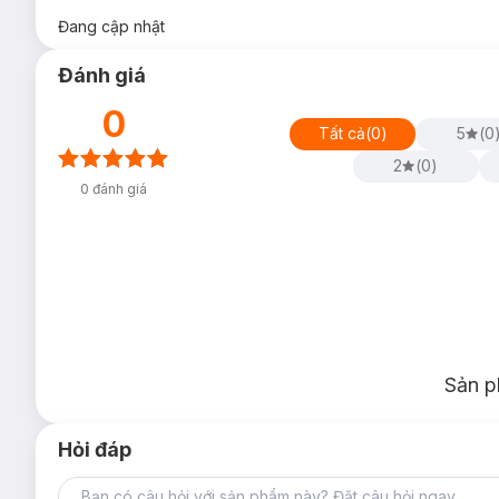
Đang cập nhật
Đánh giá
0
Tất cả
(
0
)
5
(
0
2
(
0
)
0
đánh giá
Sản p
Hỏi đáp