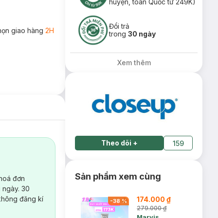
huyện, toàn Quốc từ 249K)
Đổi trả
họn giao hàng
2H
trong
30 ngày
Xem thêm
Theo dõi
+
159
Sản phẩm xem cùng
 hoá đơn
 ngày. 30
không đăng kí
174.000 ₫
-
38
%
279.000 ₫
Marvis