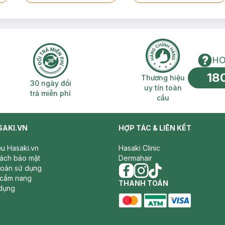
HO
18
n phí 2H
30 ngày đổi trả miễn phí
Thương hiệu uy 
Thương hiệu
30 ngày đổi
uy tín toàn
trả miễn phí
cầu
SAKI.VN
HỢP TÁC & LIÊN KẾT
iệu Hasaki.vn
Hasaki Clinic
sách bảo mật
Dermahair
hoản sử dụng
 cẩm nang
facebook
THANH TOÁN
instagram
tiktok
dụng
master card
ATM card
visa card