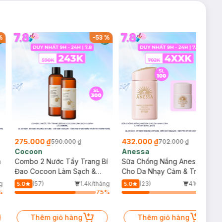
%
-
53
%
-
38
%
275.000 ₫
432.000 ₫
590.000 ₫
702.000 ₫
Cocoon
Anessa
m
Combo 2 Nước Tẩy Trang Bí
Sữa Chống Nắng Anessa
Đao Cocoon Làm Sạch &
Cho Da Nhạy Cảm & Trẻ Em
Giảm Dầu 500ml
60ml (Mới)
g
(57)
1.4k/tháng
(23)
410/tháng
5.0
5.0
%
75
%
34
%
Thêm giỏ hàng
Thêm giỏ hàng