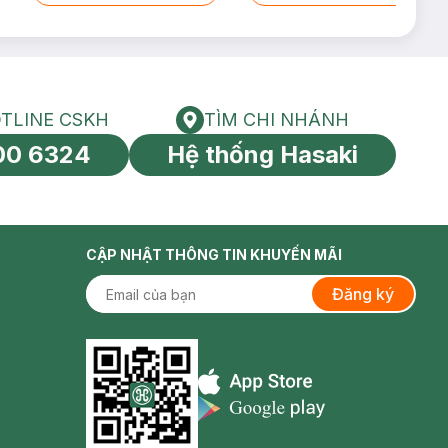
TLINE CSKH
TÌM CHI NHÁNH
HOTLINE CSKH
Tìm chi nhánh
00 6324
Hệ thống Hasaki
tín toàn cầu
CẬP NHẬT THÔNG TIN KHUYẾN MÃI
Đăng ký
Appstore icon
Goolge Play icon