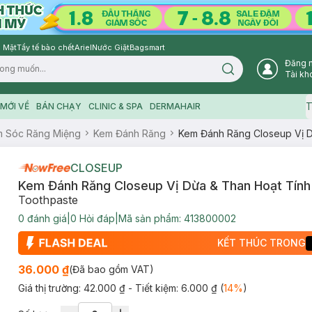
 Mặt
Tẩy tế bào chết
Ariel
Nước Giặt
Bagsmart
Đăng 
Search icon
Tài kh
T
MỚI VỀ
BÁN CHẠY
CLINIC & SPA
DERMAHAIR
 Sóc Răng Miệng
Kem Đánh Răng
Kem Đánh Răng Closeup Vị D
CLOSEUP
Kem Đánh Răng Closeup Vị Dừa & Than Hoạt Tính
Toothpaste
0
đánh giá
|
0
Hỏi đáp
|
Mã sản phẩm:
413800002
KẾT THÚC TRONG
36.000 ₫
(Đã bao gồm VAT)
Giá thị trường:
42.000 ₫
- Tiết kiệm:
6.000 ₫
(
14
%
)