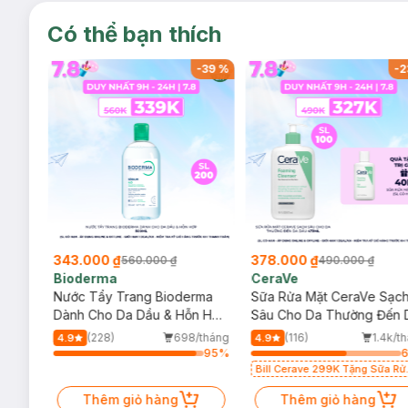
Có thể bạn thích
-
37
%
-
39
%
-
2
343.000 ₫
378.000 ₫
560.000 ₫
490.000 ₫
Bioderma
CeraVe
rma
Nước Tẩy Trang Bioderma
Sữa Rửa Mặt CeraVe Sạc
m
Dành Cho Da Dầu & Hỗn Hợp
Sâu Cho Da Thường Đến 
500ml
Dầu 473ml
/tháng
(228)
698/tháng
(116)
1.4k/t
4.9
4.9
92
%
95
%
Bill Cerave 299K Tặng Sữa Rử
Mặt Cerave 30ml (SL có hạn)
Thêm giỏ hàng
Thêm giỏ hàng