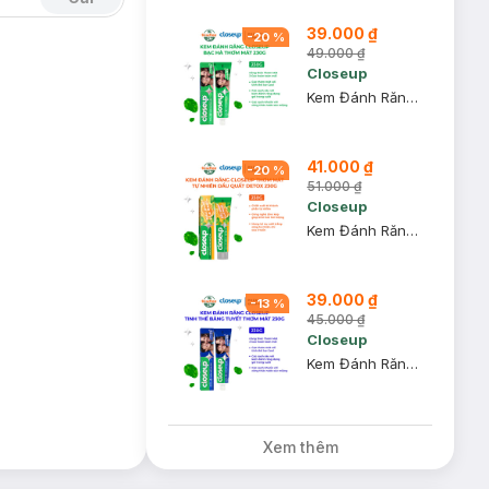
39.000 ₫
-
20
%
49.000 ₫
Closeup
Kem Đánh Răng Closeup Bạc Hà Thơm Mát 230g
41.000 ₫
-
20
%
51.000 ₫
Closeup
Kem Đánh Răng Closeup Thơm Mát Từ Dầu Quất & Lá Basil 230g
39.000 ₫
-
13
%
45.000 ₫
Closeup
Kem Đánh Răng Closeup Tinh Thể Băng Tuyết Thơm Mát 230g
Xem thêm