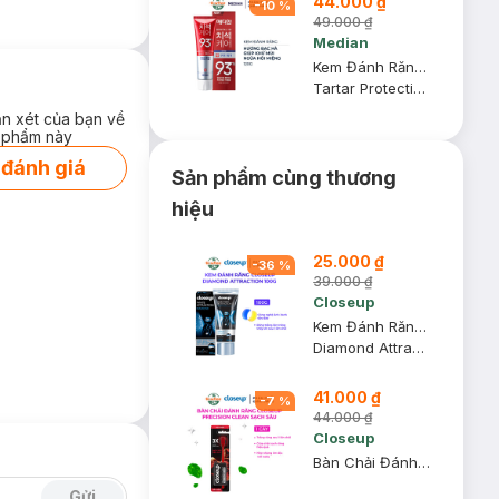
44.000 ₫
-
10
%
49.000 ₫
Median
Kem Đánh Răng Median IQ 93% Trắng Răng Màu Đỏ 120g
Tartar Protection Toothpaste - Fresh Breath
ận xét của bạn về
 phẩm này
 đánh giá
Sản phẩm cùng thương
hiệu
25.000 ₫
-
36
%
39.000 ₫
Closeup
Kem Đánh Răng Closeup Diamond Attraction Trắng Răng 100g
Diamond Attraction
41.000 ₫
-
7
%
44.000 ₫
Closeup
Bàn Chải Đánh Răng Closeup Precision Clean Sạch Sâu (1 Cây)
Gửi