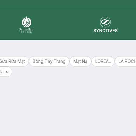
Synctives
Dermahair
Sữa Rửa Mặt
Bông Tẩy Trang
Mặt Nạ
LOREAL
LA ROC
lairs