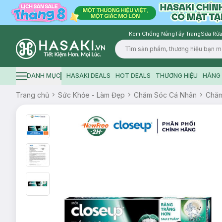
Kem Chống Nắng
Tẩy Trang
Sữa Rửa
Logo
DANH MỤC
HASAKI DEALS
HOT DEALS
THƯƠNG HIỆU
HÀNG 
Hamburger icon
Trang chủ
Sức Khỏe - Làm Đẹp
Chăm Sóc Cá Nhân
Chăm