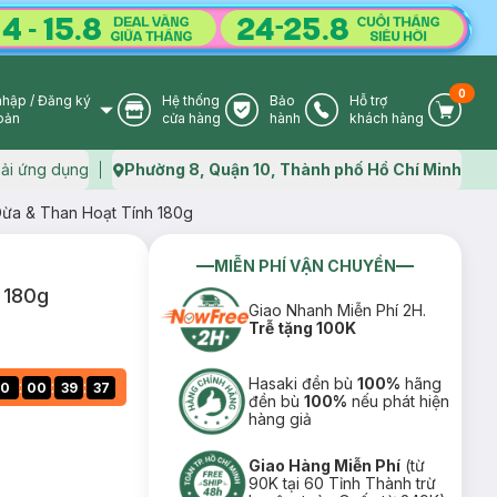
0
nhập
/
Đăng ký
Hệ thống
Bảo
Hỗ trợ
User Icon
Store Icon
Warranty Icon
Phone Icon
Cart I
oản
cửa hàng
hành
khách hàng
ải ứng dụng
Phường 8, Quận 10, Thành phố Hồ Chí Minh
Map icon
ừa & Than Hoạt Tính 180g
MIỄN PHÍ VẬN CHUYỂN
 180g
Giao Nhanh Miễn Phí 2H.
Trễ tặng 100K
Hasaki đền bù
100%
hãng
:
:
:
0
00
39
36
đền bù
100%
nếu phát hiện
hàng giả
Giao Hàng Miễn Phí
(từ
90K tại 60 Tỉnh Thành trừ