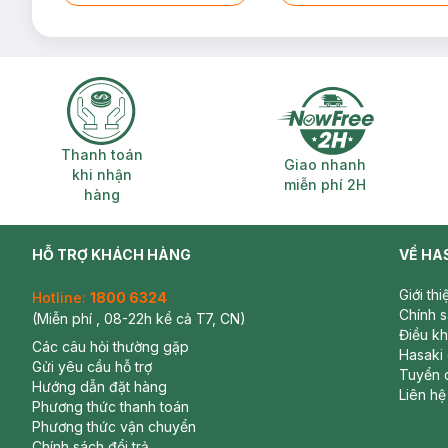
Thanh toán khi nhận hàng
Giao nhanh miễ
Thanh toán
Giao nhanh
khi nhận
miễn phí 2H
hàng
HỖ TRỢ KHÁCH HÀNG
VỀ HA
Giới th
Hotline:
1800 6324
Chính 
(Miễn phí , 08-22h kể cả T7, CN)
Điều k
Các câu hỏi thường gặp
Hasaki
Gửi yêu cầu hỗ trợ
Tuyển 
Hướng dẫn đặt hàng
Liên hệ
Phương thức thanh toán
Phương thức vận chuyển
Chính sách đổi trả