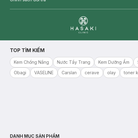
Clinic
TOP TÌM KIẾM
Kem Chống Nắng
Nước Tẩy Trang
Kem Dưỡng Ẩm
Obagi
VASELINE
Carslan
cerave
olay
toner k
DANH MỤC SẢN PHẨM