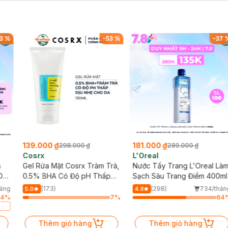
3
%
-
53
%
-
37
139.000 ₫
181.000 ₫
298.000 ₫
289.000 ₫
Cosrx
L'Oreal
h
Gel Rửa Mặt Cosrx Tràm Trà,
Nước Tẩy Trang L'Oreal Là
Da
0.5% BHA Có Độ pH Thấp
Sạch Sâu Trang Điểm 400ml
150ml
háng
(173)
(298)
734/thán
5.0
4.8
64
%
7
%
64
a
Thêm giỏ hàng
Thêm giỏ hàng