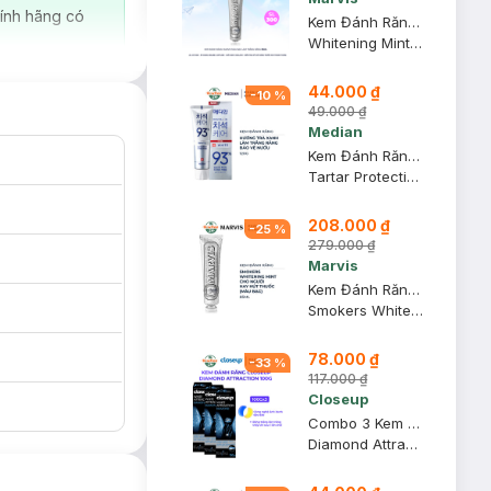
ính hãng có
Kem Đánh Răng Marvis Màu Bạc Làm Trắng Răng 85ml
Whitening Mint Toothpaste
44.000 ₫
-
10
%
49.000 ₫
Median
Kem Đánh Răng Median IQ 93% Trắng Răng Màu Trắng Bạc 120g
Tartar Protection Toothpaste - White
208.000 ₫
-
25
%
279.000 ₫
Marvis
Kem Đánh Răng Marvis Màu Bạc Cho Người Hút Thuốc 85ml
Smokers Whitening Mint Toothpaste
78.000 ₫
-
33
%
117.000 ₫
Closeup
Combo 3 Kem Đánh Răng Closeup Diamond Attraction Trắng Răng 100g
Diamond Attraction