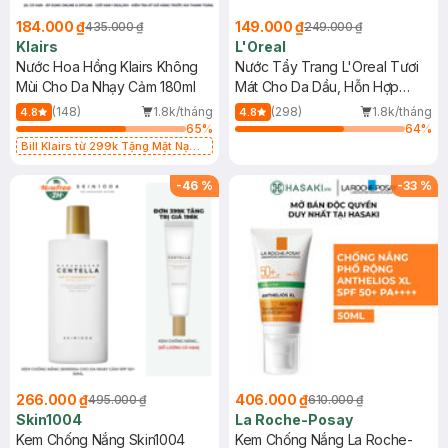
184.000 ₫
149.000 ₫
435.000 ₫
249.000 ₫
Klairs
L'Oreal
Nước Hoa Hồng Klairs Không
Nước Tẩy Trang L'Oreal Tươi
Mùi Cho Da Nhạy Cảm 180ml
Mát Cho Da Dầu, Hỗn Hợp
400ml
(148)
1.8k/tháng
(298)
1.8k/tháng
4.8
4.8
65
%
64
%
Bill Klairs từ 299k Tặng Mặt Nạ
Làm Dịu Da & Kiểm Soát Dầu Nhờn
25ml (SL Có Hạn)
-
46
%
-
33
%
266.000 ₫
406.000 ₫
495.000 ₫
610.000 ₫
Skin1004
La Roche-Posay
Kem Chống Nắng Skin1004
Kem Chống Nắng La Roche-