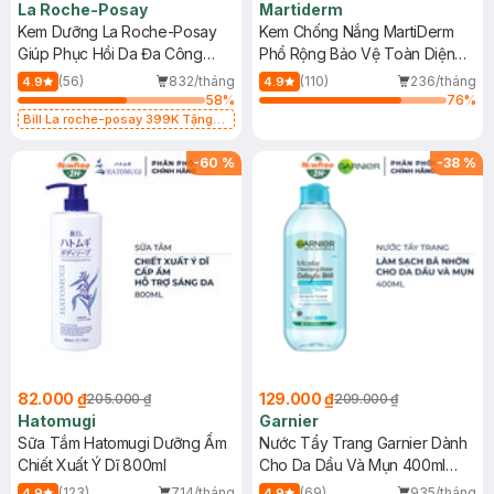
La Roche-Posay
Martiderm
Kem Dưỡng La Roche-Posay
Kem Chống Nắng MartiDerm
Giúp Phục Hồi Da Đa Công
Phổ Rộng Bảo Vệ Toàn Diện
Dụng 40ml
40ml
(56)
832/tháng
(110)
236/tháng
4.9
4.9
58
%
76
%
Bill La roche-posay 399K Tặng
Gel rửa mặt da dầu nhạy cảm 50ml
(SL có hạn)
-
60
%
-
38
%
82.000 ₫
129.000 ₫
205.000 ₫
209.000 ₫
Hatomugi
Garnier
Sữa Tắm Hatomugi Dưỡng Ẩm
Nước Tẩy Trang Garnier Dành
Chiết Xuất Ý Dĩ 800ml
Cho Da Dầu Và Mụn 400ml
(Mới)
(123)
714/tháng
(69)
935/tháng
4.9
4.9