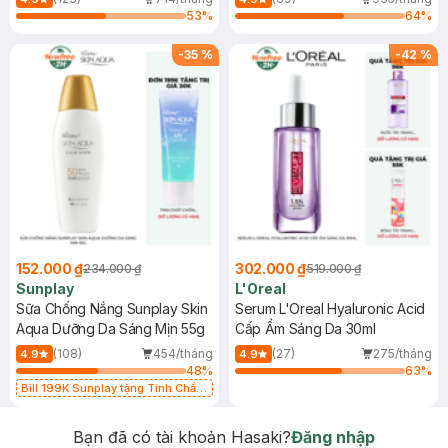
53
%
64
%
-
35
%
-
42
%
152.000 ₫
302.000 ₫
234.000 ₫
519.000 ₫
Sunplay
L'Oreal
Sữa Chống Nắng Sunplay Skin
Serum L'Oreal Hyaluronic Acid
Aqua Dưỡng Da Sáng Mịn 55g
Cấp Ẩm Sáng Da 30ml
(108)
454/tháng
(27)
275/tháng
4.9
4.9
48
%
63
%
Bill 199K Sunplay tặng Tinh Chất
Chống Nắng 7g trị giá 30K (SL có
hạn)
Bạn đã có tài khoản Hasaki?
Đăng nhập