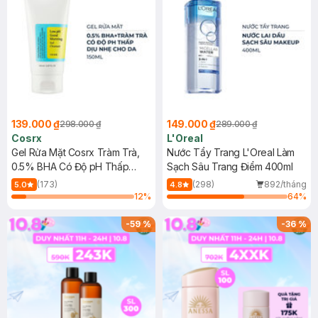
139.000 ₫
149.000 ₫
298.000 ₫
289.000 ₫
Cosrx
L'Oreal
Gel Rửa Mặt Cosrx Tràm Trà,
Nước Tẩy Trang L'Oreal Làm
0.5% BHA Có Độ pH Thấp
Sạch Sâu Trang Điểm 400ml
150ml
(173)
(298)
892/tháng
5.0
4.8
12
%
64
%
-
59
%
-
36
%