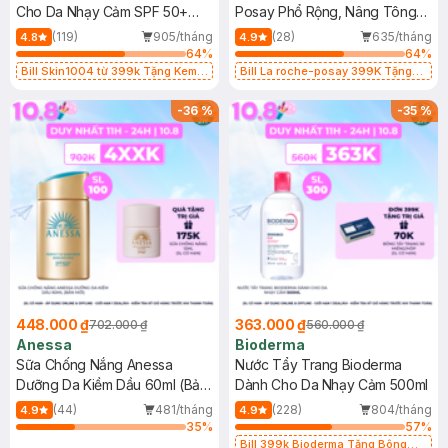
Cho Da Nhạy Cảm SPF 50+
Posay Phổ Rộng, Nâng Tông
50ml
Kiềm Dầu 50ml
(119)
905/tháng
(28)
635/tháng
4.8
4.9
64
%
64
%
Bill Skin1004 từ 399k Tặng Kem
Bill La roche-posay 399K Tặng
Chống Nắng Cho Da Nhạy Cảm
Gel rửa mặt da dầu nhạy cảm 50ml
SPF 50+ 20ml (SL Có Hạn)
(SL có hạn)
-
36
%
-
35
%
448.000 ₫
363.000 ₫
702.000 ₫
560.000 ₫
Anessa
Bioderma
Sữa Chống Nắng Anessa
Nước Tẩy Trang Bioderma
Dưỡng Da Kiềm Dầu 60ml (Bản
Dành Cho Da Nhạy Cảm 500ml
Mới)
(44)
481/tháng
(228)
804/tháng
4.9
4.9
35
%
57
%
Bill 399k Bioderma Tặng Bông