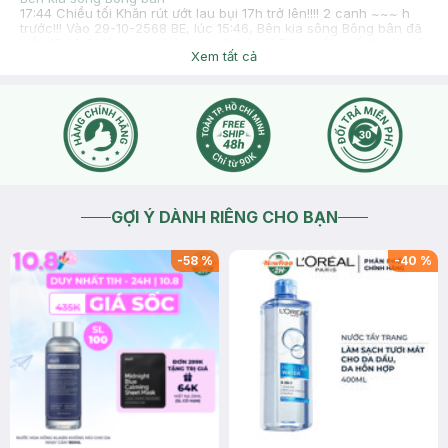
17:44 Chiều tối Khăn rút ướt lau bụi 17h trở lên!!!! 2 canh ~~~ h
trước!!! Vào 29-10-2568 BE, lúc 15:46, Bên kia sông Bông bân đã
viết: 15:43 Chiều tà,… Khăn rút ướt bỏ túi! Đúng rồi… số dt này và
Xem tất cả
lên hẹn gần đây,2canh ~~
2025-10-29
Thích
0
Hasaki
Dạ chào bạn, nếu bạn cần hỗ trợ bạn inbox Facebook để
Hasaki hỗ trợ bạn trọn vẹn ạ. Hasaki gửi bạn Fanpage mỹ
phẩm chính thức: https://www.facebook.com/Hasaki.vn ạ
2025-10-29
Thích
0
GỢI Ý DÀNH RIÊNG CHO BẠN
-
58
%
-
40
%