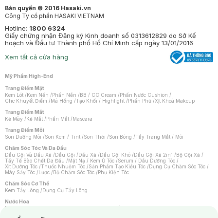
Bản quyền © 2016 Hasaki.vn
Công Ty cổ phần HASAKI VIETNAM
Hotline:
1800 6324
Giấy chứng nhận Đăng ký Kinh doanh số 0313612829 do Sở Kế
hoạch và Đầu tư Thành phố Hồ Chí Minh cấp ngày 13/01/2016
Xem tất cả cửa hàng
Mỹ Phẩm High-End
Trang Điểm Mặt
Kem Lót
/
Kem Nền
/
Phấn Nền
/
BB / CC Cream
/
Phấn Nước Cushion
/
Che Khuyết Điểm
/
Má Hồng
/
Tạo Khối / Highlight
/
Phấn Phủ
/
Xịt Khoá Makeup
Trang Điểm Mắt
Kẻ Mày
/
Kẻ Mắt
/
Phấn Mắt
/
Mascara
Trang Điểm Môi
Son Dưỡng Môi
/
Son Kem / Tint
/
Son Thỏi
/
Son Bóng
/
Tẩy Trang Mắt / Môi
Chăm Sóc Tóc Và Da Đầu
Dầu Gội Và Dầu Xả
/
Dầu Gội
/
Dầu Xả
/
Dầu Gội Khô
/
Dầu Gội Xả 2in1
/
Bộ Gội Xả
/
Tẩy Tế Bào Chết Da Đầu
/
Mặt Nạ / Kem Ủ Tóc
/
Serum / Dầu Dưỡng Tóc
/
Xịt Dưỡng Tóc
/
Thuốc Nhuộm Tóc
/
Sản Phẩm Tạo Kiểu Tóc
/
Dụng Cụ Chăm Sóc Tóc
/
Máy Sấy Tóc
/
Lược
/
Bộ Chăm Sóc Tóc
/
Phụ Kiện Tóc
Chăm Sóc Cơ Thể
Kem Tẩy Lông
/
Dụng Cụ Tẩy Lông
Nước Hoa
Nước Hoa Nữ
/
Nước Hoa Nam
/
Nước Hoa Cao Cấp
/
Xịt Thơm Toàn Thân
/
Nước Hoa Vùng Kín