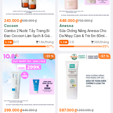
243.000 ₫
448.000 ₫
590.000 ₫
702.000 ₫
Cocoon
Anessa
Combo 2 Nước Tẩy Trang Bí
Sữa Chống Nắng Anessa Cho
Đao Cocoon Làm Sạch & Giảm
Da Nhạy Cảm & Trẻ Em 60ml
Dầu 500ml
(Mới)
(57)
1.6k/tháng
(23)
395/tháng
5.0
5.0
97
%
35
%
-
33
%
-
57
%
299.000 ₫
587.000 ₫
445.000 ₫
1.350.000 ₫