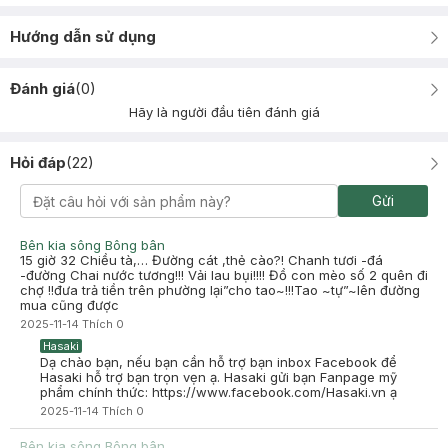
Hướng dẫn sử dụng
Đánh giá
(
0
)
Hãy là người đầu tiên đánh giá
Hỏi đáp
(
22
)
Gửi
Bên kia sông Bông bân
15 giờ 32 Chiều tà,… Đường cát ,thẻ cào?! Chanh tươi -đá
-đường Chai nước tương!!! Vải lau bụi!!!! Đồ con mèo số 2 quên đi
chợ !!đưa trả tiền trên phường lại”cho tao~!!!Tao ~tự”~lên đường
mua cũng được
2025-11-14
Thích
0
Hasaki
Dạ chào bạn, nếu bạn cần hỗ trợ bạn inbox Facebook để
Hasaki hỗ trợ bạn trọn vẹn ạ. Hasaki gửi bạn Fanpage mỹ
phẩm chính thức: https://www.facebook.com/Hasaki.vn ạ
2025-11-14
Thích
0
Bên kia sông Bông bân