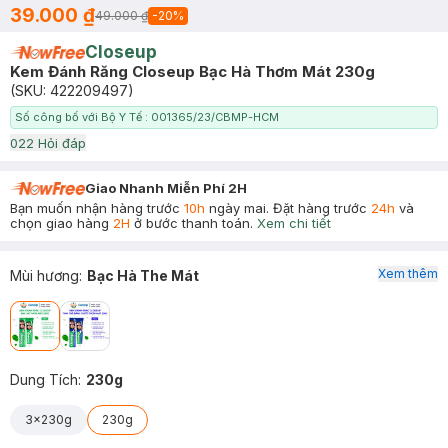
39.000 ₫
49.000 ₫
-
20
%
Closeup
Kem Đánh Răng Closeup Bạc Hà Thơm Mát 230g
(SKU:
422209497
)
Số công bố với Bộ Y Tế : 001365/23/CBMP-HCM
0
22
Hỏi đáp
Giao Nhanh Miễn Phí 2H
Bạn muốn nhận hàng trước
10h
ngày mai. Đặt hàng trước
24h
và
chọn giao hàng
2H
ở bước thanh toán.
Xem chi tiết
Xem thêm
Mùi hương
:
Bạc Hà The Mát
Dung Tích
:
230g
3x230g
230g