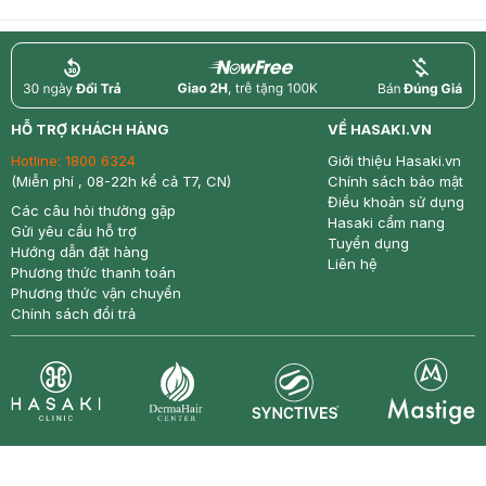
return
nowfree
price
HỖ TRỢ KHÁCH HÀNG
VỀ HASAKI.VN
Hotline:
1800 6324
Giới thiệu Hasaki.vn
(Miễn phí , 08-22h kể cả T7, CN)
Chính sách bảo mật
Điều khoản sử dụng
Các câu hỏi thường gặp
Hasaki cẩm nang
Gửi yêu cầu hỗ trợ
Tuyển dụng
Hướng dẫn đặt hàng
Liên hệ
Phương thức thanh toán
Phương thức vận chuyển
Chính sách đổi trả
Synctives
Clinic
Dermahair
Mastige