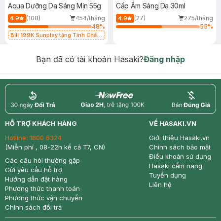
Aqua Dưỡng Da Sáng Mịn 55g
Cấp Ẩm Sáng Da 30ml
(108)
454/tháng
(27)
275/tháng
4.9
4.9
48
%
55
%
Bill 199K Sunplay tặng Tinh Chất
Chống Nắng 7g trị giá 30K (SL có
hạn)
Bạn đã có tài khoản Hasaki?
Đăng nhập
return
nowfree
price
HỖ TRỢ KHÁCH HÀNG
VỀ HASAKI.VN
Hotline:
1800 6324
Giới thiệu Hasaki.vn
(Miễn phí , 08-22h kể cả T7, CN)
Chính sách bảo mật
Điều khoản sử dụng
Các câu hỏi thường gặp
Hasaki cẩm nang
Gửi yêu cầu hỗ trợ
Tuyển dụng
Hướng dẫn đặt hàng
Liên hệ
Phương thức thanh toán
Phương thức vận chuyển
Chính sách đổi trả