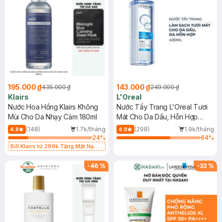
195.000 ₫
143.000 ₫
435.000 ₫
249.000 ₫
Klairs
L'Oreal
Nước Hoa Hồng Klairs Không
Nước Tẩy Trang L'Oreal Tươi
Mùi Cho Da Nhạy Cảm 180ml
Mát Cho Da Dầu, Hỗn Hợp
400ml
(148)
1.7k/tháng
(298)
1.9k/tháng
4.8
4.8
24
%
64
%
Bill Klairs từ 299k Tặng Mặt Nạ
Làm Dịu Da & Kiểm Soát Dầu Nhờn
25ml (SL Có Hạn)
-
46
%
-
33
%