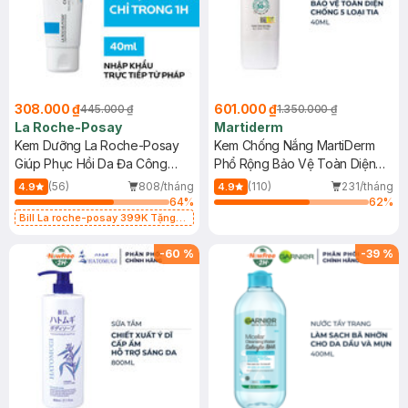
308.000 ₫
601.000 ₫
445.000 ₫
1.350.000 ₫
La Roche-Posay
Martiderm
Kem Dưỡng La Roche-Posay
Kem Chống Nắng MartiDerm
Giúp Phục Hồi Da Đa Công
Phổ Rộng Bảo Vệ Toàn Diện
Dụng 40ml
40ml
(56)
808/tháng
(110)
231/tháng
4.9
4.9
64
%
62
%
Bill La roche-posay 399K Tặng
Gel rửa mặt da dầu nhạy cảm 50ml
(SL có hạn)
-
60
%
-
39
%