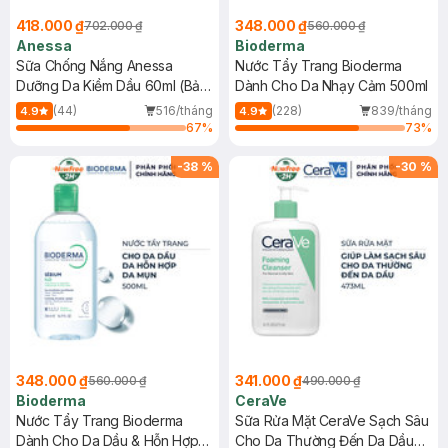
418.000 ₫
348.000 ₫
702.000 ₫
560.000 ₫
Anessa
Bioderma
Sữa Chống Nắng Anessa
Nước Tẩy Trang Bioderma
Dưỡng Da Kiềm Dầu 60ml (Bản
Dành Cho Da Nhạy Cảm 500ml
Mới)
(44)
516/tháng
(228)
839/tháng
4.9
4.9
67
%
73
%
-
38
%
-
30
%
348.000 ₫
341.000 ₫
560.000 ₫
490.000 ₫
Bioderma
CeraVe
Nước Tẩy Trang Bioderma
Sữa Rửa Mặt CeraVe Sạch Sâu
Dành Cho Da Dầu & Hỗn Hợp
Cho Da Thường Đến Da Dầu