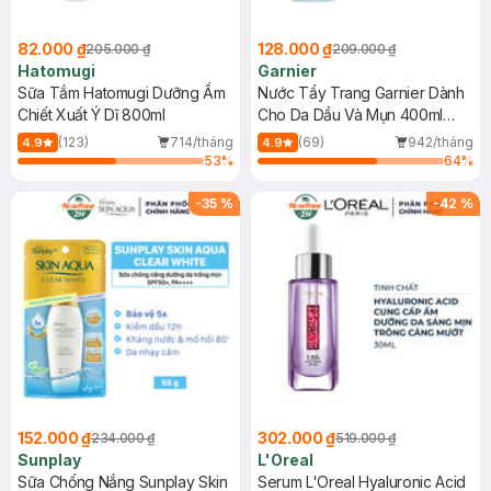
82.000 ₫
128.000 ₫
205.000 ₫
209.000 ₫
Hatomugi
Garnier
Sữa Tắm Hatomugi Dưỡng Ẩm
Nước Tẩy Trang Garnier Dành
Chiết Xuất Ý Dĩ 800ml
Cho Da Dầu Và Mụn 400ml
(Mới)
(123)
714/tháng
(69)
942/tháng
4.9
4.9
53
%
64
%
-
35
%
-
42
%
152.000 ₫
302.000 ₫
234.000 ₫
519.000 ₫
Sunplay
L'Oreal
Sữa Chống Nắng Sunplay Skin
Serum L'Oreal Hyaluronic Acid