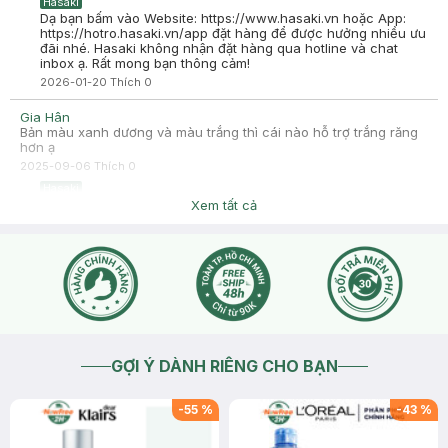
Hasaki
Dạ bạn bấm vào Website: https://www.hasaki.vn hoặc App:
https://hotro.hasaki.vn/app đặt hàng để được hưởng nhiều ưu
đãi nhé. Hasaki không nhận đặt hàng qua hotline và chat
inbox ạ. Rất mong bạn thông cảm!
2026-01-20
Thích
0
Gia Hân
Bản màu xanh dương và màu trắng thì cái nào hỗ trợ trắng răng
hơn ạ
2025-09-06
Thích
0
Hasaki
Dạ, sản phẩm được sản xuất theo dây chuyền công thức
Xem tất cả
chung nên sẽ còn tuỳ cơ địa từng người hiệu quả sẽ khác
nhau ạ.
2025-09-06
Thích
0
GỢI Ý DÀNH RIÊNG CHO BẠN
-
55
%
-
43
%