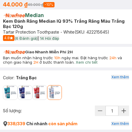
44.000 ₫
49.000 ₫
-
10
%
Median
Kem Đánh Răng Median IQ 93% Trắng Răng Màu Trắng
Bạc 120g
Tartar Protection Toothpaste - White
(SKU:
422215645
)
4.8
(
6
Đánh giá)
|
14
Hỏi đáp
Start Icon
Giao Nhanh Miễn Phí 2H
Bạn muốn nhận hàng trước
10h
ngày mai. Đặt hàng trước
24h
và
chọn giao hàng
2H
ở bước thanh toán.
Xem chi tiết
Xem thêm
Color
:
Trắng Bạc
Số lượng:
338/339
Chi nhánh
còn sản phẩm
Xem thêm