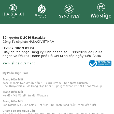
Synctives
Clinic
Dermahair
Mastige
Bản quyền © 2016 Hasaki.vn
Công Ty cổ phần HASAKI VIETNAM
Hotline:
1800 6324
Giấy chứng nhận Đăng ký Kinh doanh số 0313612829 do Sở Kế
hoạch và Đầu tư Thành phố Hồ Chí Minh cấp ngày 13/01/2016
Xem tất cả cửa hàng
Mỹ Phẩm High-End
Trang Điểm Mặt
Kem Lót
/
Kem Nền
/
Phấn Nền
/
BB / CC Cream
/
Phấn Nước Cushion
/
Che Khuyết Điểm
/
Má Hồng
/
Tạo Khối / Highlight
/
Phấn Phủ
/
Xịt Khoá Makeup
Trang Điểm Mắt
Kẻ Mày
/
Kẻ Mắt
/
Phấn Mắt
/
Mascara
Trang Điểm Môi
Son Dưỡng Môi
/
Son Kem / Tint
/
Son Thỏi
/
Son Bóng
/
Tẩy Trang Mắt / Môi
Chăm Sóc Tóc Và Da Đầu