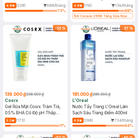
500ml
473ml
(228)
688/tháng
(116)
1.5k/tháng
4.9
4.9
73
%
88
%
Bill Cerave 299K Tặng Sữa Rửa
Mặt Cerave 30ml (SL có hạn)
-
53
%
-
37
%
139.000 ₫
181.000 ₫
298.000 ₫
289.000 ₫
Cosrx
L'Oreal
Gel Rửa Mặt Cosrx Tràm Trà,
Nước Tẩy Trang L'Oreal Làm
0.5% BHA Có Độ pH Thấp
Sạch Sâu Trang Điểm 400ml
150ml
(173)
(298)
734/tháng
5.0
4.8
11
%
64
%
-
57
%
-
40
%