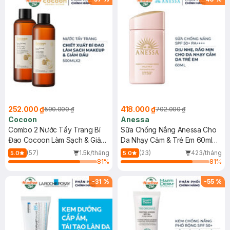
252.000 ₫
418.000 ₫
590.000 ₫
702.000 ₫
Cocoon
Anessa
Combo 2 Nước Tẩy Trang Bí
Sữa Chống Nắng Anessa Cho
Đao Cocoon Làm Sạch & Giảm
Da Nhạy Cảm & Trẻ Em 60ml
Dầu 500ml
(Mới)
(57)
1.5k/tháng
(23)
423/tháng
5.0
5.0
81
%
81
%
-
31
%
-
55
%