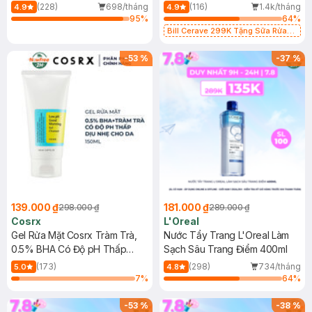
500ml
473ml
(228)
698/tháng
(116)
1.4k/tháng
4.9
4.9
95
%
64
%
Bill Cerave 299K Tặng Sữa Rửa
Mặt Cerave 30ml (SL có hạn)
-
53
%
-
37
%
139.000 ₫
181.000 ₫
298.000 ₫
289.000 ₫
Cosrx
L'Oreal
Gel Rửa Mặt Cosrx Tràm Trà,
Nước Tẩy Trang L'Oreal Làm
0.5% BHA Có Độ pH Thấp
Sạch Sâu Trang Điểm 400ml
150ml
(173)
(298)
734/tháng
5.0
4.8
7
%
64
%
-
53
%
-
38
%