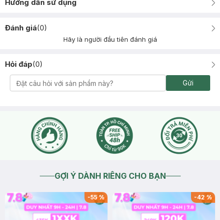
Hướng dẫn sử dụng
Đánh giá
(
0
)
Hãy là người đầu tiên đánh giá
Hỏi đáp
(
0
)
Gửi
GỢI Ý DÀNH RIÊNG CHO BẠN
-
55
%
-
42
%