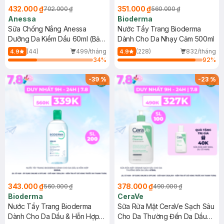
432.000 ₫
351.000 ₫
702.000 ₫
560.000 ₫
Anessa
Bioderma
Sữa Chống Nắng Anessa
Nước Tẩy Trang Bioderma
Dưỡng Da Kiềm Dầu 60ml (Bản
Dành Cho Da Nhạy Cảm 500ml
Mới)
(44)
499/tháng
(228)
832/tháng
4.9
4.9
34
%
92
%
-
39
%
-
23
%
343.000 ₫
378.000 ₫
560.000 ₫
490.000 ₫
Bioderma
CeraVe
Nước Tẩy Trang Bioderma
Sữa Rửa Mặt CeraVe Sạch Sâu
Dành Cho Da Dầu & Hỗn Hợp
Cho Da Thường Đến Da Dầu