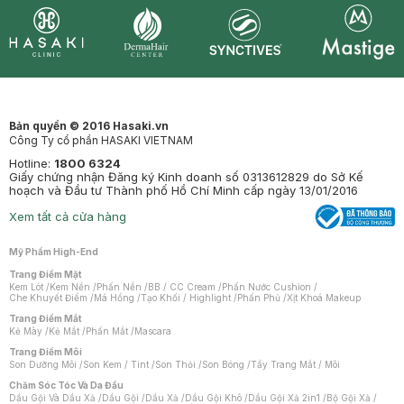
Synctives
Clinic
Dermahair
Mastige
Bản quyền © 2016 Hasaki.vn
Công Ty cổ phần HASAKI VIETNAM
Hotline:
1800 6324
Giấy chứng nhận Đăng ký Kinh doanh số 0313612829 do Sở Kế
hoạch và Đầu tư Thành phố Hồ Chí Minh cấp ngày 13/01/2016
Xem tất cả cửa hàng
Mỹ Phẩm High-End
Trang Điểm Mặt
Kem Lót
/
Kem Nền
/
Phấn Nền
/
BB / CC Cream
/
Phấn Nước Cushion
/
Che Khuyết Điểm
/
Má Hồng
/
Tạo Khối / Highlight
/
Phấn Phủ
/
Xịt Khoá Makeup
Trang Điểm Mắt
Kẻ Mày
/
Kẻ Mắt
/
Phấn Mắt
/
Mascara
Trang Điểm Môi
Son Dưỡng Môi
/
Son Kem / Tint
/
Son Thỏi
/
Son Bóng
/
Tẩy Trang Mắt / Môi
Chăm Sóc Tóc Và Da Đầu
Dầu Gội Và Dầu Xả
/
Dầu Gội
/
Dầu Xả
/
Dầu Gội Khô
/
Dầu Gội Xả 2in1
/
Bộ Gội Xả
/