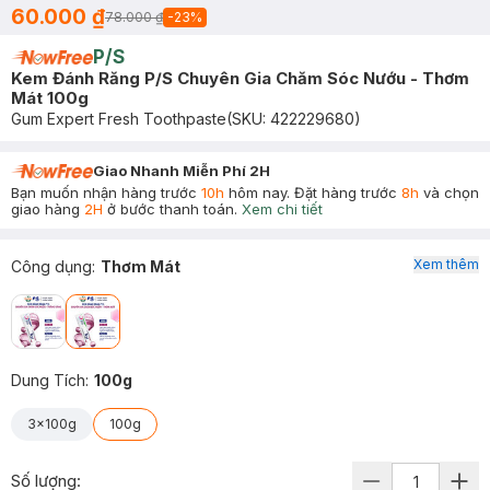
60.000 ₫
78.000 ₫
-
23
%
P/S
Kem Đánh Răng P/S Chuyên Gia Chăm Sóc Nướu - Thơm
Mát 100g
Gum Expert Fresh Toothpaste
(SKU:
422229680
)
Giao Nhanh Miễn Phí 2H
Bạn muốn nhận hàng trước
10h
hôm nay. Đặt hàng trước
8h
và chọn
giao hàng
2H
ở bước thanh toán.
Xem chi tiết
Xem thêm
Công dụng
:
Thơm Mát
Dung Tích
:
100g
3x100g
100g
Số lượng: