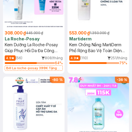
308.000 ₫
553.000 ₫
445.000 ₫
1.350.000 ₫
La Roche-Posay
Martiderm
Kem Dưỡng La Roche-Posay
Kem Chống Nắng MartiDerm
Giúp Phục Hồi Da Đa Công
Phổ Rộng Bảo Vệ Toàn Diện
Dụng 40ml
40ml
(56)
808/tháng
(110)
251/tháng
4.9
4.9
64
%
75
%
Bill La roche-posay 399K Tặng
Gel rửa mặt da dầu nhạy cảm 50ml
(SL có hạn)
-
60
%
-
36
%