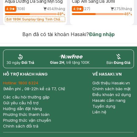
Aqua Dưỡng Da Sáng Mịn 55g
Cấp Ẩm Sáng Da 30ml
(108)
454/tháng
(27)
275/tháng
4.9
4.9
48
%
46
%
Bill 199K Sunplay tặng Tinh Chất
Chống Nắng 7g trị giá 30K (SL có
hạn)
Bạn đã có tài khoản Hasaki?
Đăng nhập
return
nowfree
price
HỖ TRỢ KHÁCH HÀNG
VỀ HASAKI.VN
Hotline:
1800 6324
Giới thiệu Hasaki.vn
(Miễn phí , 08-22h kể cả T7, CN)
Chính sách bảo mật
Điều khoản sử dụng
Các câu hỏi thường gặp
Hasaki cẩm nang
Gửi yêu cầu hỗ trợ
Tuyển dụng
Hướng dẫn đặt hàng
Liên hệ
Phương thức thanh toán
Phương thức vận chuyển
Chính sách đổi trả