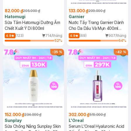
82.000 ₫
133.000 ₫
205.000 ₫
209.000 ₫
Hatomugi
Garnier
Sữa Tắm Hatomugi Dưỡng Ẩm
Nước Tẩy Trang Garnier Dành
Chiết Xuất Ý Dĩ 800ml
Cho Da Dầu Và Mụn 400ml
(Mới)
(123)
714/tháng
(69)
907/tháng
4.9
4.9
52
%
64
%
-
35
%
-
42
%
152.000 ₫
302.000 ₫
234.000 ₫
519.000 ₫
Sunplay
L'Oreal
Sữa Chống Nắng Sunplay Skin
Serum L'Oreal Hyaluronic Acid