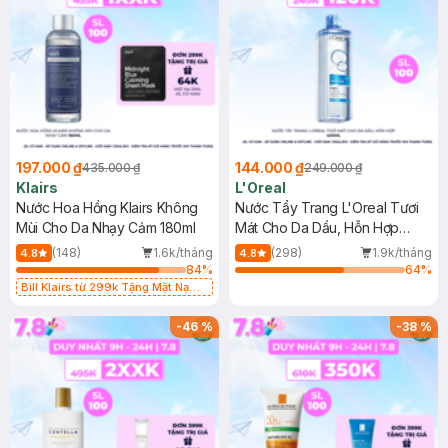
197.000 ₫
144.000 ₫
435.000 ₫
249.000 ₫
Klairs
L'Oreal
Nước Hoa Hồng Klairs Không
Nước Tẩy Trang L'Oreal Tươi
Mùi Cho Da Nhạy Cảm 180ml
Mát Cho Da Dầu, Hỗn Hợp
400ml
(148)
1.6k/tháng
(298)
1.9k/tháng
4.8
4.8
84
%
64
%
Bill Klairs từ 299k Tặng Mặt Nạ
Làm Dịu Da & Kiểm Soát Dầu Nhờn
25ml (SL Có Hạn)
-
46
%
-
38
%