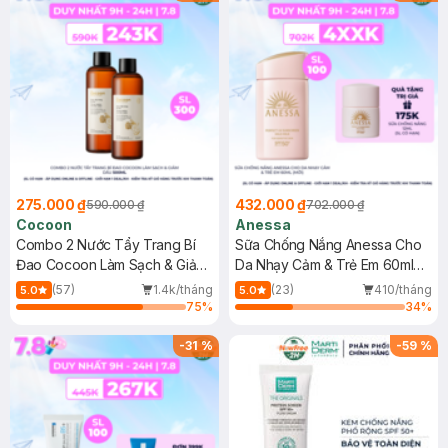
275.000 ₫
432.000 ₫
590.000 ₫
702.000 ₫
Cocoon
Anessa
Combo 2 Nước Tẩy Trang Bí
Sữa Chống Nắng Anessa Cho
Đao Cocoon Làm Sạch & Giảm
Da Nhạy Cảm & Trẻ Em 60ml
Dầu 500ml
(Mới)
(57)
1.4k/tháng
(23)
410/tháng
5.0
5.0
75
%
34
%
-
31
%
-
59
%